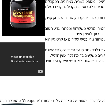
 בריכוז הקריאטין ובריכוז הקריאטין-פוספט בשריר. צמחונים, המקבלים
ריר גדלה כאשר במקביל לתקופת נטילת
ת (כמו ריצה קצרה, שחייה למרחק קצר,
מה:
מרימי משקולות ומפתחי גוף
. חשוב
מוך לאימון עצמו.
ח גוף ובניית שרירים אז קריאטין הוא
בדק במעבדה ואושר כחומר הפעיל בלבד - מסומן על האריזה על ידי המונח
רך על-ידי היצרן נצפתה עליה של כ- 25% במסה השרירית ללא עליה בעודפי השומן לאחר שימוש קבוע במוצר