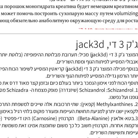
ושבאבקת קריאטין טהור 100%
ה (4 כפיות ליום = 20 גרם).
ан наш порошок моногидрата креатина будет немецким кр
е. Она может помочь построить сухопарую массу путем vol
м создающ обязательно анаболитную окружающую среду для
0528-567
 מבלוטת ה
היפופיזה
(בלוטת יותרת המוח
מסייע לפיתוח הגוף ומסת השרירים.
בנוסף מכילה המוצר ג'ק 3 די (jack3d) קריאטין המס
ון גדילה המסייע לפיתוח הגוף והשרירים.
ח לפני אימון הנמכר ביותר בעולם כיום ובזמן קצר מאוד דרס את כל מתח
שיזנדרה
) מופק מצמח
 נפשנו.
קפאין