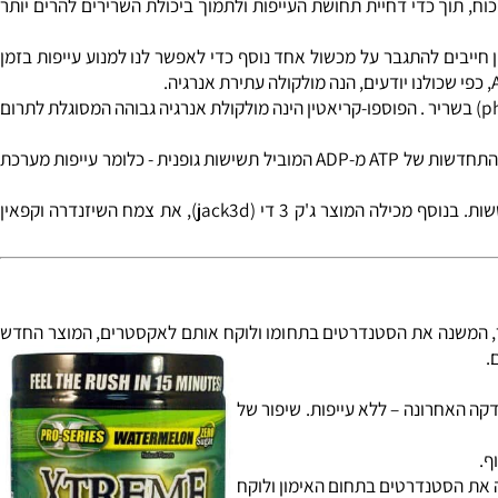
שת "היי".
רנוזין נמצא גם ברקמת מערכת העצבים
ן בשרירי השלד, הדבר חשב למניעת
ן עשוי לשפר את רמת הכוח, תוך כדי דחיית תחושת העייפות ולתמוך ביכולת השרירים להרים יותר
Creatine ): לאחר שהורדנו את רמות המימן יון בשרירי השלד על ידי העלאת רמות carnosine, אנחנו עדיין חייבים להתגבר על מכשול אחד נוסף כדי לאפשר לנו למנוע עייפות בזמן
י הוספת ה- ATP לתוסף Jack3D משלימה פעולת הקריאטין ומעלה את רמת האנרגיה, כך אנו מגבירים את רמות הפוספוקריאטין (phosphocreatine) בשריר . הפוספו-קריאטין הינה מולקולת אנרגיה גבוהה המסוגלת לתרום
בקיצור, אנחנו ממחזרים אנרגיה בזמן אימון ולא מבזבזים זמן, אנחנו יכולים להפחית עייפות על ידי העלאת רמות הפוספוקריאטין , אשר בתורו יאפשר התחדשות של ATP מ-ADP המוביל תשישות גופנית - כלומר עייפות מערכת
5. AAKG מולקולה האחראית על זרימת הדם, החמצן וחומצות האמינו אל השרירים בזמן האימון מה שלמעשה מגביר את הביצועים, הכוח וההתאוששות. בנוסף מכילה המוצר ג'ק 3 די (jack3d), את צמח השיזנדרה וקפאין
, המשנה את הסטנדרטים בתחומו ולוקח אותם לאקסטרים, המוצר החדש