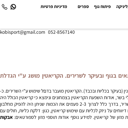
יקה
פיתוח גוף
ספרים
מדיניות פרטיות
kobisport@gmail.com
|
052-8567140
אים בגוף ובעיקר לשרירים. הקריאטין מושג ע"י הגדלת
בעיקר
בכליות ובכבד)
.
הקריאטין
מועבר
בדם
ל שימוש ע"י
ה
שרירים
.
כ-
ית מקריאטין המאוחסן מקורו ממזון (בעיקר מבשר). מחקר, הכולל 18 צמחונים ו-24 אוכלי בשר, אודות השפעת הקריאטין בצמחונים ונימצא כי קריאטין הכולל היה
משמשים ספורטאים, מפתחי גוף, מתאבק, אצנים, ואחרים שרוצים להשיג מסת שריר, בדרך כלל לצרוך 2-3 פעמים את הכמות שניתן היה להפיק מחלבון
ים על ניזק לכליות עם שימוש קריאטין, כגון: דלקת כליות, חולים עם
ון של קריאטין.
למידע נוסף אודות תוספי מזון לספורטאים:
אבקות