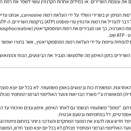
כיב מסייע להגברת העירנות ושיפור באמצים האינטלקטואליים יחד עם תחו
(dipeptide) הקיים בדרך כלל בריכוז גבוה בשרירי השלד, למרות שהק
שפעות שליליות , כגון: מניעת עליית החומציות או הצטברות יוני מימ
את רמות הקרנוזין (carnosine) ניתן להעלות גם את עוצמת השרירים. או במילים אחרות הקרנוזי
4. קריאטין מונוהידראט (Monohydrate
רים. ה-ATP, כפי שכולנו יודעים, הנה מולקולה עתירת אנרגיה.
ע"
נות. המשפרת כוח וביצועים באופן משמעותי. לא בכל יום יוצא מוצר
מאושרת ע"י משרד הבריאות והועד האולימפי הגרמני המחמיר מכולם.