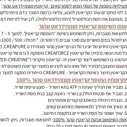
ה בעזרה להגברת מסת השרירים והכוח ללא עודפי שומן!!! לפי מחקרים אודות המוצר נצפתה עליה של כ- 
הקריאטין עוזר לחדש אנרגיה ע"י בניית ATP
רת הפעילות.
מגביר את סינתזת (בניית) חלבוני השריר וכך מעכב פירוק שריר. פעילות
 נוספות של תוסף המזון לספורטאים - קריאטין מונוהידראט טהור
:
ימוש קריאטין
מונוהידראט טהור
שתמש בשיטת "העמסת קריאטין". למשך 5 – 7 ימים, עלייך ליטול 5 גרם (כפית), כ- 4 פעמים ביום (במפוצל), בהמשך יש ליטול רק לפני האימון (30 – 60 דקות) ולאחריו (מייד).
ים פושרים עם סוכר ענבים (דרסטרוז). * תכולה: 500 / 1000 גרם אבקה.
סל הנו קריאטין טהור מונוהידרט CREAPURE, מה שאומר שזה מיוצר באיכות הגבוה ובשיטה המתקדמת ביותר אותה ניתן למצוא בקריאטינים השונים.
ין CREAFORCE מספקת 5 גרם של קריאטין מונוהידרט טהור Creatine Monohydrate.
צבן המזכיר חול אותו נהוג להרגיש במוצרי קריאטין פשוטים לא יהיה ב
CREA הייחודית המקנה למוצר את יכולת הספיגה האופטימלית. CREAPURE הנו סימן רשום ומוביל בענף בשוק התוספים העולמי.
יו התוסף קריאטין מונוהידראט טהור 100%