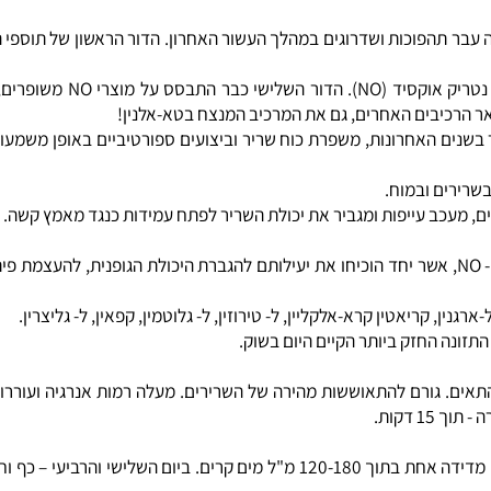
פומפ" משמעותי הנשמר גם לאחר האימון. אימון עצים ואיכותי עד הדקה
טיים, דל בפחמימות ובטעם אבטיח.
 והוועד האולימפי הגרמני המחמיר מכולם.לא בכל יום יוצא מוצר חדש, המשנ
 תהפוכות ושדרוגים במהלך העשור האחרון. הדור הראשון של תוספי התז
בהמשך פיתחו את הדור השני – פורמולות קריאטין
רכיבים האחרים, גם את המרכיב המנצח בטא-אלנין!
 האחרונות, משפרת כוח שריר וביצועים ספורטיביים באופן משמעותי. ה
ים ובמוח.
עכב עייפות ומגביר את יכולת השריר לפתח עמידות כנגד מאמץ קשה.
ורמולה ייחודית המשלבת בתוכה מכלול רב של רכיבים, בהם בטא אלנין ו- NO, אשר יחד הוכיחו את יעילותם 
ריאטין קרא-אלקליין, ל- טירוזין, ל- גלוטמין, קפאין, ל- גליצרין.