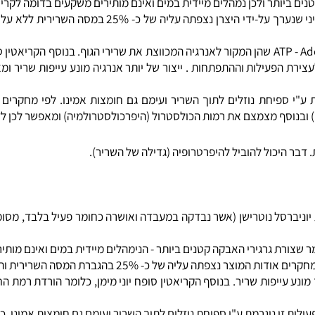
הקראטין משמש להגדלת מסת השרירים ללא עודפי שומן!!! לפי מחקר קלי
הקריאטין עוזר לחדש אנרגיה ע"י בניית מולקולת ATP - Adenosine Triphosphate שהן המקור לאנרגיה המכווצת את שר
עילות וההתפתחות . ייצור של יותר אנרגיה מונע עייפות שריר ומאפש
 ספיחת נוזלים לתוך השריר ועימם גם חומצות אמינו. לפי מחקרים ה
ובנוסף מצמצם את רמות הכולסטרול (היפרכולסטרולמיה) ומאפשר לכן לזרי