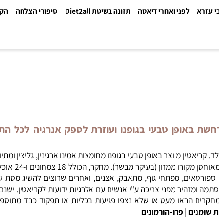
א
לפני ואחרי דיאטה
תזונה בשיטת Diet2all
סיפורי הצלחה
הקלינ
תרחשת באופן טבעי בגופנו ועוזרת לספק אנרגיה לכל הת
יאטין
מיוצר באופן טבעי
בגופנו
מחומצות אמינו
ארגינין, גליצין ומתיונין (
בשרירי שלד. כמחצ
היר מפני צריכה ע"י אנשים עם אלרגיות ידועות לקריאטין. ישנם דיווח
 הראו מעט או שלא נצפו פגיעות בכליות או תפקוד כבד מתוספת מז