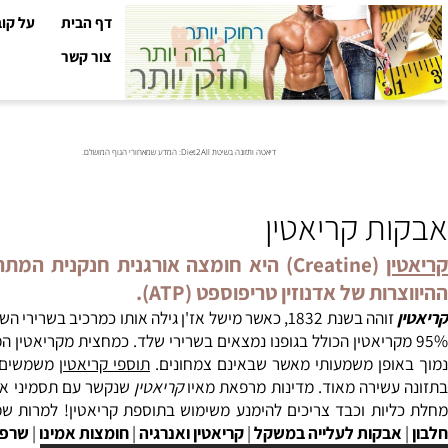
דף הבית
על קובי עזר
צור קשר
דיאטה ותזונה בשיטת Diet2All: המדע שמאחורי הגוף המושלם.
ת קריאטין
(Creatine) היא חומצה אורגנית חנקנית המ
ת של אדנוזין טריפוספט (ATP).
ה בשנת 1832, כאשר מישל אז'ן גילה אותו כמרכיב בשרירי השלד.
קר
יאטין
הכולל
בגופנו
נמצאים
פן משמעותי מאשר שבאינם צמחונים.
תוספי קריאטין
שירה מאוד. מדינות מרפאת מאיו
קריאטין
שנקשר עם תסמיני אסתמה ומז
ות וכבד צריכים להימנע משימוש בתוספת קריאטין! למרות שמחקרים