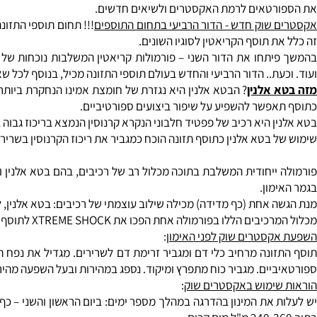
האקסטרים שוק
:
ייע לפוקוס ומיקוד באימון. אנרגיה מתפרצת בצורה שעוד לא הכרתם. "
התוסף אינו מכיל סוכר ואספר
אקסטרים!
חברת ANSI לוקחת את תוספי התזונה לספורטאים למימד חדש וגאה להציג את המוצר המתקדם והעדכני ביותר בתחום פיתוח הגוף.
XTREME SHOCK הינה פורמולה ייחודית המאושרת ע"י משרד הבריאות
טאים לרמת האקסטרים ולשיאים חדשים.
שוק חדש - הדור הרביעי בתחום התוספים
!!! תחום תוספי התזונה עבר
 תוסף הקריאטין לסוגיו השונים.
עת.. הדור הרביעי והחדש בעולם תוספי התזונה מכיל, בנוסף לכל שאר ה
אלנין
? הבטא אלנין היא נגזרת של חומצת אמינו הנחקרת ביותר בשנים
פשר להשפיע על שיפור ביצועים ספורטיביים.
ן היא רכיב של פפטיד חלבוני הנקרא קרנוסין הנמצא בריכוז גבוה בשריר
 בטא אלנין כתוסף תזונה הוכח כמגביר את ריכוז הקרנוסין בשרירים, מ
פ
מון.
אחת (כף מדידה) מכילה שילוב עוצמתי של רכיבים: בטא אלנין, ל-ארגנין, ק