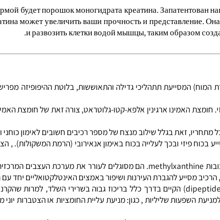
формой будет порошок моногидрата креатина. Запатентов
креатина может увеличить ваши прочность и представлени
и развозить клетки водой мышцы, таким образо
) המסייעת תתהליכי גדילה והתאוששות, בלוטת ההיפופיזה מפרישה הורמו
ייע לשיפור הכוח הפיזי. חומצת האמינו ארגינין אלפא-קטו-גלוטראט, צורה זאת של חומצ
ריו, זאת בגלל שילוב מנצח של מספר רכיבים חשובים לאימון כוחני ולה
 ה- Schizadra מסייע בכוח פיזי ובכך לעלייה בכוח באימון אנאירובי (הרמת המשקולות
): שתי תרכובות אלה שייכים למשפחת התרכובות methylxanthine. הם מסוגלים לעורר את מ