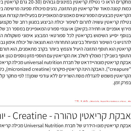
יאטין
מונו-הידרייט 1000 גר' | יצרן: סופר אפקט.
ה מאוד של קריאטין מן התזונה, נהנים מיכולת ספיגה מרשימה ביותר 
 מבצעים הספורטאים מאמצים המאופיינים בפעילויות קצרות ועצימות.
יאטין עשויה לתרום לשיפור יכולת הביצוע במגוון רחב של מקצועות ספ
ניים או חתירה בקיאק) או ענפי ספורט המאופיינים במספר רב של ביצועי
ייע השימוש בקריאטין לכל ספורטאי המבצע אימוני משקולות הדורשי
י השיפור המיוחל בביצוע התחרותי הוא תוצאה של יכולת אימון גבוהה 
הוא תוסף התזונה היעיל והנפוץ ביותר בקרב מתאמנים, הוא תורם לעליי
בילך! מומלץ לשלב את הקריאטין עם תוספי מזון נוספים כגון: אבקת חל
.
0528-567