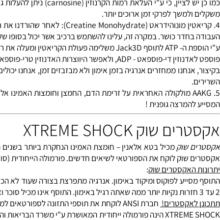
שנו יתרון למניעת תחושת העייפות ומעורר פוקוס בלתי רגיל באימון, הר
אנין
(Beta-Alanine): ה
קרנוזין
(Carnosine) הינו
די-פפטיד
חרות. הקרנוזין חשוב כל כך משום שחומצת אמינו זאת משמשת למניעת ה
תשישות השרירים.
כמו כן יש לציין, כי ע"י העל
למשך לפרקי זמן ארוכים יותר.
שר. במקרה זה, עלינו להשתמש ברכיב אשר יכול בסופו של דבר להגדיל את רמות אדנוזין טרי-פוספט (ATP) ברקמות השרי
 - ADP, ולאפשר היווצרות האדנוזין טרי-פוספאט - ATP שוב.
המרצה גופנית !
שוק XTREME SHOCK
 שוק
מכיל בטא אלאנין – חומצת האמינו הנחקרת ביותר בשנים האחרו
שוק לוקח את הספורטאי לשיאים חדשים. פורמולה הייחודית (סודית) ה