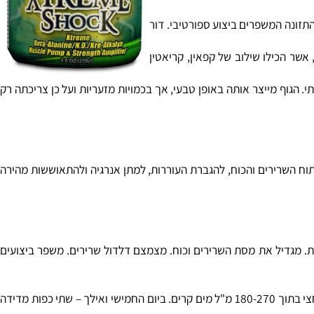
 האחרונה – ללא עייפות.
שיפור של
ה את הסטנדרטים בתחום האימון ולוקח
ונה המשפרים ביצוע ספורטיבי. דור
 המשלבות נוכחות של נטריק אוקסיד (NO). הדור השלישי כבר התבסס על מוצרי NO משופרים, אשר הכילו שילוב של קפאין, קריאטין
גוף מייצר אותה באופן טבעי, אך בכמויות מזעריות ועל כן צריכתה רק
להגברת היכולת הגופנית, להעצמת פיתוח השרירים והכוח, להגברת העוררות, למתן אנרגיה ולהתאוששות מהירה