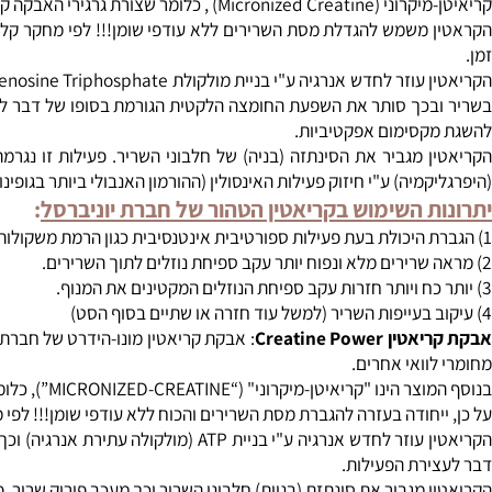
טין טהורה - Creatine - יוניברסל נוטרישן
יותר ולכן נמהלים מיידית במים ואינם מותירים משקעים בדומה לקריאטין הרגיל.
כך סותר את השפעת החומצה הלקטית הגורמת בסופו של דבר לעצירת הפ
סימום אפקטיביות.
 מגביר את הסינתזה (בניה) של חלבוני השריר. פעילות זו נגרמת ע"י
מיה) ע"י חיזוק פעילות האינסולין (ההורמון האנבולי ביותר בגופינו) 
 השימוש בקריאטין הטהור של חברת יוניברסל
:
Creatine Pow
וואי אחרים.
MICRONIZED-CREATINE”), כלומר שצורת גרגירי האבקה קטנים ביותר - הנימהלים מיידית במים ואינם מותירים משקעים בדומה לקריאטין הרגיל.