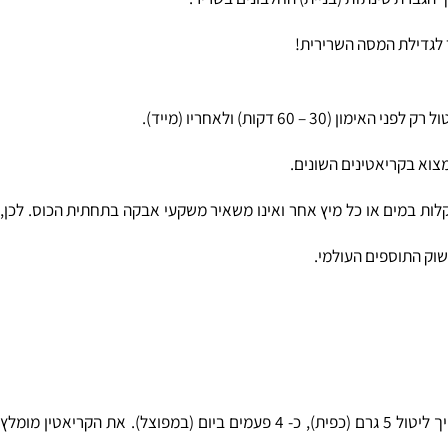
לומר הורדת רמת החומציות בשריר, כך סותר את השפעת החומצה הלקטית הגורמת בסופו של
הגברת סינתזת (בניית) החלבונים בשריר.
י בעל טעם נטרלי, חסר ריח, מתערבב בקלות במים או כל מיץ אחר ואינו משאיר משקעי אבקה בתחתית הכוס. לכן,