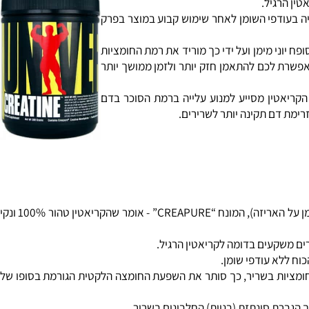
אבקת קריאטין מונו-הידרט של חברת Universal Nutrition מכילה קריאטין טהור 100% ונקי מחומרי לוואי אחרים (נבדק במעבדה ואושר כחומר הפעיל בלבד - מסומן על האריזה על ידי המונח “Creapure”). האבקה הינה
ני שנערך על-ידי היצרן נצפתה עליה של כ- 25% במסה השרירית ללא עליה בעודפי השומן לאחר שימוש קבוע במוצר בפרק
ירי הגוף. בנוסף הקריאטין סופח יוני מימן ועל ידי כך מוריד את רמת החומציות
רת לכם להתאמן חזק יותר ולזמן ממושך יותר
קריאטין מסייע למנוע עלייה ברמת הסוכר בדם
מת דם תקינה יותר לשרירים.
: אבקת קריאטין מונו-הידרט של חברת יוניברסל נוטרישן (אשר נבדקה במעבדה ואושרה כחומר פעיל בלבד, מסומן על האריזה), המונח “CREAPURE” - אומר שהקריאטין טהור 100% ונקי