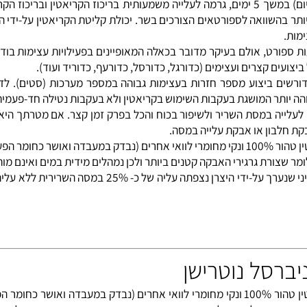
מחקרים הראו כי נטילת קריאטין במינונים גבוהים (20-30 גרם קריאטין ביום) במשך 5 ימים, גרמה לעלייה משמעותית
בהשוואה לספורטאים הצורכים בשר. יכולת קליטת הקריאטין על-ידי הש
ורט, אולם בעיקר מדובר בכאלה המאופיינים בפעילויות עצימות בודדו
ם קצרים ועצימים (כדורגל, כדורסל, כדורעף, כדוריד ועוד).
ם ביצוע מספר חזרות בעצימות גבוהה במספר מערכות (סטים). לדוג
יותר המושגת בעקבות השימוש בקריאטין ולא בעקבות נטילה חד-פעמית בס
ה במסת השריר ולשיפור בכוח והכל בפרק זמן קצר. אם מטרתך היא פיתו
בון או אבקת עלייה במסה.
אבקת קריאטין מונוהיידראט של חברת universal nutrition מכילה קריאטין טהור 100% ונקי מחומרי לוואי אחרים (נ
הקריאטין משמש להגדלת מסת השרירים ללא עודפי שומן!!! לפי מחקר קליני שנע