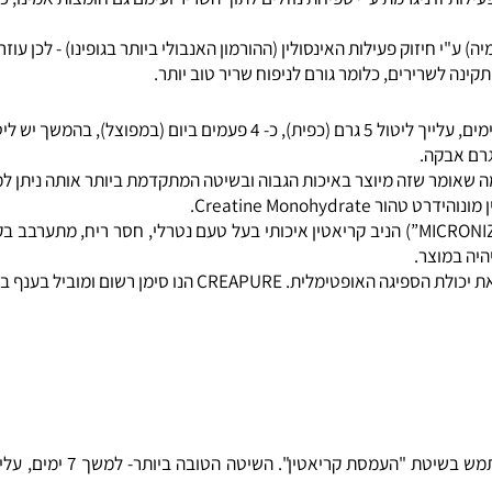
25% בהגברת המסה השרירית והכוח ללא עודפי שומן.
 (מולקולה עתירת אנרגיה) וכך מונע עייפות שריר. בנוסף הקריאטין סופח יוני מימן, כ
 זו ניגרמת ע"י ספיחת נוזלים לתוך השריר ועימם גם חומצות אמינו, כך 
הפטנט בו השתמשו ליצור קריאטין זה- קריאטין מיקרוני (“MICRONIZED-CREATINE”) הניב קריאטין איכות
מוצר.