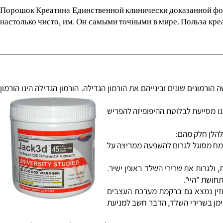
: לתוצאות מוגברות, ניתן להשתמש בשיטת "העמסת קריאטין". השיטה הטובה ביותר- למשך 7 ימים, עלייך ליטול 5 גרם (כפית), כ- 4 פעמים ביום (במפוצל). את הקריאטין מומלץ
Порошок Креатина Единственной клинически доказанной 
настолько чисто, им. Он самыми точными в мире. Польза 
נים שונים ובינייהם את הורמון הגדילה. הורמון הגדילה הינו הורמון
ת האמינו מסייעת לבלוטת ההיפופיזה להפריש
לן חלק מהם:
). , הצמח מסוגל לגרום להשפעה ממריצה על
ערכת העצבים המרכזית, ולגרות את שרירי השלד באופן ישיר.