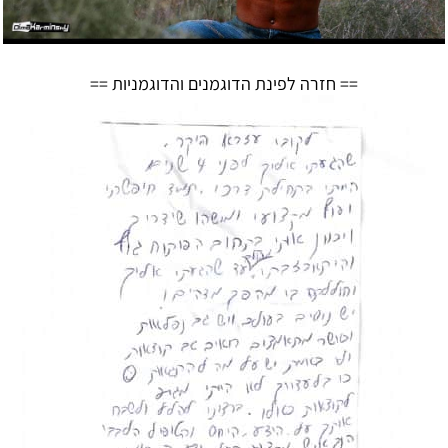
== חזרה לפינת הדוגמנים והדוגמניות ==