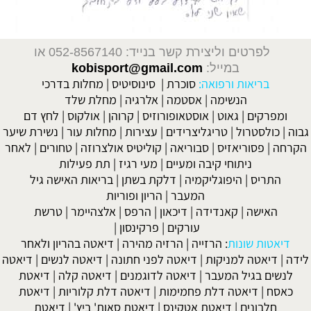
לפרטים וליצירת קשר בנייד: 052-8567140
או
במייל:
kobisport@gmail.com
בריאות ורפואה:
סוכרת
|
סינוסיטיס
|
מחלות בדרכי
הנשימה
|
אסטמה
|
אלרגיה
|
מחלת שלד
ומפרקים
|
גאוט
|
אוסטאופורוזיס
|
קרוהן
|
אולקוס
|
לחץ דם
גבוה
|
כולסטרול
|
טריגליצרידים
|
עצירות
|
מחלות עור
|
נשירת שיער
הקרחה
|
פסוריאזיס
|
סבוריאה
|
קוליטיס אולצרוזה
|
טחורים
|
לאחר
ניתוחי קיבה ומעיים
| מעי רגיז |
תת פעילות
התריס
|
היפוגליקמיה
|
דלקת בשתן
|
בריאות האישה גיל
המעבר
|
הריון ופוריות
האישה
|
קאנדידה
|
דיכאון
|
הרפס
|
אלצהיימר
|
טרשת
עורקים
|
פרקינסון
|
דיאטות שונות
:
הרזייה
|
הרזיה מהירה
|
דיאטה בהריון ולאחר
לידה
|
דיאטה למניקות
|
דיאטה לפני חתונה
|
דיאטה לנשים
|
דיאטה
לנשים בגיל המעבר
|
דיאטה לדוגמנים
|
דיאטה קלה
|
דיאטת
כאסח
|
דיאטה דלת פחמימות
|
דיאטה דלת קלוריות
|
דיאטת
חלבונים
|
דיאטת אטקינס
|
דיאטת סאות' ביץ'
|
דיאטת