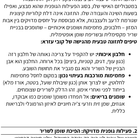
במטבוליזם האישי שלו, בסוג הפעילות הגופנית שהוא מבצע, ואפילו
בשעות השינה והעבודה שלו. התזונה אינה דלת קלוריות קיצונית
שגורמת לרעב ולעצבנות, אלא מבוססת על יחסים מדויקים בין אבות
המזון – חלבונים, פחמימות ושומנים איכותיים – שתומכים בבניית
שריר מקסימלית ובשריפת שומן אופטימלית.
טיפים לתזונה טבעית מהגישה של קובי עזרא:
חלבון איכותי:
יש להקפיד על צריכה נאותה של חלבון רזה
(כגון עוף, דגים, קטניות, ביצים) בכל ארוחה. החלבון הוא אבן
הבניין של השריר והוא גם מגביר את תחושת השובע.
פחמימות מורכבות בעיתוי נכון:
במקום לחסל פחמימות
לחלוטין, יש לצרוך אותן (כגון שיבולת שועל, בטטה, אורז מלא)
בייחוד לפני ואחרי אימון. זהו הדלק לשרירים שצומחים.
שומנים בריאים:
אל תפחדו משומן! שומנים כמו אבוקדו,
אגוזים, שמן זית וזרעי צ'יה חיוניים לאיזון הורמונלי ולבריאות
כללית.
2. פעילות גופנית מדויקת: הפיכת שומן לשריר