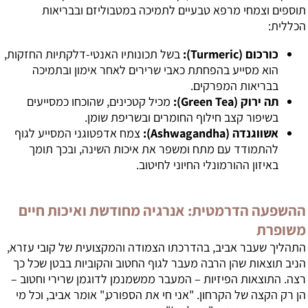
תוספים וצמחי מרפא טבעיים לתמיכה במטבוליזם ובבריאות
הכללית:
כורכום (Turmeric):
בשל תכונותיו האנטי-דלקתיות החזקות,
הוא מסייע בהפחתת כאבי שרירים לאחר אימון ובתמיכה
בבריאות המפרקים.
תה ירוק (Green Tea):
מכיל קטכינים, שהוכחו כמסייעים
בשיפור קצב חילוף החומרים ובשריפת שומן.
אשווגנדה (Ashwagandha):
צמח אדפטוגני המסייע לגוף
להתמודד עם מתח ומשפר את איכות השינה, ובכך תומך
באיזון ההורמונלי החיוני לחיטוב.
ההשפעה הדרמטית: אנרגיה מחודשת ואיכות חיים
משופרת
התהליך שעבר אביב, בהדרכתו הצמודה והמקצועית של קובי עזרא,
הניב תוצאות שהן הרבה מעבר לגוף החטוב והקוביות בבטן שכל כך
רצה. התוצאות הפיזיות – המעבר ממשמנמן לדוגמן שרירי וחטוב –
הן רק הקצה של הקרחון. "אני חי את הספורט," אומר אביב, וכל מי