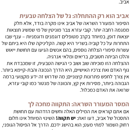
אביב.
אביב הוא רק ההתחלה: גל של הצלחה טבעית
הסיפור המעורר השראה של אביב אינו מקרה בודד, אלא חלק
ממגמה רחבה יותר. קובי עזרא צבר מוניטין של מי שמשיג תוצאות
יוצאות דופן, במיוחד בקרב מטופלים דוגמנים ודוגמניות – ענף שבו
התחרות על כל קוביה בשריר היא קשה. הקליניקה שלו היא ביתם של
עשרות סיפורי הצלחה נוספים, בהם אנשים הגיעו עם תחושת ייאוש
והלכו הביתה חטובים, בריאים ומלאי אנרגיה.
ההצלחה הזו מוכיחה שוב ושוב כי הגישה הטבעית, זו שמכבדת את
גוף האדם ואת צרכיו האישיים, היא הדרך הנכונה והבת-קיימא ביותר.
אין צורך לחפש פתרונות קיצוניים; מה שדרוש זה ידע מקצועי ברמה
הגבוהה ביותר, מסירות אין קץ, והכוונה של מנטור כמו קובי עזרא,
שרואה את האדם כמכלול.
המסר המעורר השראה: התקווה מחכה לך
אם אתם קוראים את המילים האלה וחשים הזדהות עם תחושת
התסכול של אביב, דעו זאת:
יש תקווה!
השינוי המיוחל אינו חלום
רחוק השמור למתי מעט; הוא בהישג ידכם. הדרך אל הפיסול הגופני,