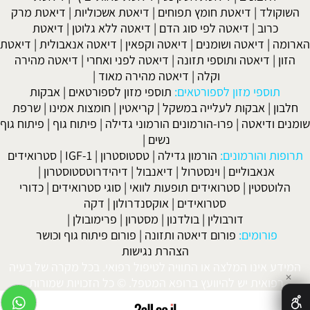
השוקולד
|
דיאטת חומץ תפוחים
|
דיאטת אשכוליות
|
דיאטת מרק
כרוב
|
דיאטה לפי סוג הדם
|
דיאטה ללא גלוטן
|
דיאטת
הארומה
|
דיאטה ושומנים
|
דיאטה וקפאין
|
דיאטה אנאבולית
|
דיאטת
הזון
|
דיאטה ותוספי תזונה
|
דיאטה לפני ואחרי
|
דיאטה מהירה
וקלה
|
דיאטה מהירה מאוד
|
תוספי מזון לספורטאים:
תוספי מזון לספורטאים
|
אבקות
חלבון
|
אבקות לעלייה במשקל
|
קריאטין
|
חומצות אמינו
|
שרפת
שומנים ודיאטה
|
פרו-הורמונים הורמוני גדילה
|
פיתוח גוף
|
פיתוח גוף
נשים
|
תרופות והורמונים:
הורמון גדילה
|
טסטוסטרון
|
IGF-1
|
סטרואידים
אנאבוליים
|
וינסטרול
|
דיאנבול
|
דיהידרוטסטוסטרון
|
הלוטסטין
|
סטרואידים תופעות לוואי
|
סוגי סטרואידים
|
כדורי
סטרואידים
|
אוקסנדרולון
|
דקה
דורבולין
|
בולדנון
|
מסטרון
|
פרימובולן
|
פורומים:
פורום דיאטה ותזונה
|
פורום פיתוח גוף וכושר
הצהרת נגישות
המידע אינו המלצה או התוויה לטיפול רפואי. בכל מקרה של בעיה
✕
רפואית יש להיוועץ ברופא המטפל. © כל הזכויות שמורות.