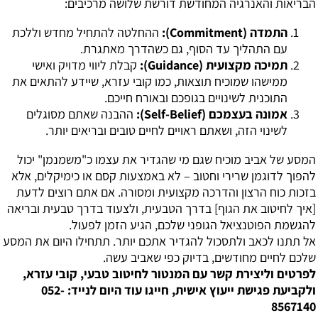
הבריאות והאנרגיה המחודשת דורשת שלושה מרכיבים:
התמדה (Commitment):
ההחלטה להתחיל מחדש וללכת
עם התהליך עד הסוף, גם כשהדרך מאתגרת.
תמיכה מקצועית (Guidance):
קבלת ליווי מדויק ואישי
ממישהו שמוכיח תוצאות, כמו קובי עזרא, שיידע להתאים את
התוכנית לשינויים בגופכם ובאורח חייכם.
אמונה בעצמכם (Self-Belief):
ההבנה שאתם מסוגלים
לשינוי הזה, ושאתם ראויים לחיים טובים ובריאים יותר.
המסע של אביב מוכיח שגם מי שהגדיר את עצמו כ"משמנמן" יכול
להפוך לדוגמן שרירי וחטוב – לא באמצעות קסם או כימיקלים, אלא
בזכות כוח הרצון והדרכה מקצועית ומסורה. אם אתם רוצים לדעת
[איך לחיטוב את הגוף] בדרך הטבעית, ולצעוד בדרך טבעית ובריאה
להגשמת הפוטנציאל הגופני שלכם, הגיע הזמן לפעול.
אל תתנו לכאב ולתסכול להגדיר אתכם יותר. תתחילו היום את המסע
שלכם לחיים מחודשים, בדיוק כפי שאביב עשה.
לפרטים וליצירת קשר עם המנטור לחיטוב טבעי, קובי עזרא,
ולקביעת פגישת ייעוץ אישית, חייגו עוד היום לנייד: 052-
8567140