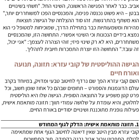
אביב. כבר לאחר הפגישה הראשונה, השינוי החל. "חשתי בשינויים
בבטן – היא פשוט נכנסה פנימה, והמכנסיים הפכו למשוחררים יותר,"
הוא משתף בהתרגשות. זהו סוד ההצלחה של הגישה: תוצאות
מהירות ומשמעותיות כבר בתחילת הדרך, שמוכיחות למטופל כי הוא
נמצא בידיים הנכונות וכי השינוי אפשרי. התחושה הזו, שהמכנסיים
משתחררים, היא לא רק שינוי פיזי; זוהי הצהרה לעצמך: "אני יכול,
זה עובד." התחושה הזו יוצרת התמכרות חיובית לתהליך.
הגישה ההוליסטית של קובי עזרא: תזונה, תנועה
ואורח חיים
השם קובי עזרא הפך שם נרדף לחיטוב טבעי ומדויק, במיוחד בקרב
עולם הדוגמנות והספורט – תחומים שבהם כל אחוז שומן חשוב, וכל
פרט קטן משפיע על התוצאה הסופית. הגישה שלו היא הוליסטית
לחלוטין, והיא עומדת על שלושה עמודי תווך: תזונה מותאמת אישית,
פעילות גופנית מתוכננת ושינויים יסודיים באורח החיים.
1. תזונה מותאמת אישית: הדלק לגוף המחודש
קובי עזרא מבין היטב שאין
דיאטה לחיטוב הגוף
אחת שמתאימה
לכולם. התפריט עבור אביב נבנה בקפידה, תוך התחשבות