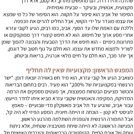
שהלכה והידרדרה. הם מחפשים פתרון, לא קסם, אלא דרך
מקצועית, אנושית, ובעיקר – טבעית ואמיתית.
הסיפור של אביב הוא סיפור על תקווה. הוא הסיפור של כל מי שמצא
את עצמו מוגדר על ידי הקושי, אבל החליט להרים את הכפפה
וללכת עם האמת שלו עד הסוף. אביב, כמו רבים, הגיע לקובי עזרא
אחרי מסע ארוך של חיפוש. הוא לא חיפש קיצורי דרך מפוקפקים או
פתרונות כימיים – הוא חיפש את הדרך הטבעית והנכונה להפוך שומן
לשריר ולמצוא מחדש את עצמו. הוא חלם על גוף חטוב של דוגמן,
אך יותר מכך, הוא חלם על חיים מלאי אנרגיה, בריאות וביטחון.
המפגש הראשון: מקצועיות שאין לה תחליף
כשאביב הגיע אל קובי עזרא, הוא מיד חש באווירה יוצאת דופן. "ישר
הרגשתי במקצועניות של 100%," הוא מעיד. רבים בתחום הבריאות
והכושר מציעים הבטחות מפוצצות, אך מעטים מספקים את הרמה
המדויקת, המקיפה והאנושית שקובי עזרא מביא איתו לחדר הייעוץ.
עבור אביב, שהגיע עד תל אביב מאשקלון מדי שבועיים – מאמץ
לוגיסטי לא קטן – הוכחה זו הייתה חיונית. המסע הפיזי לא היה קל,
אבל התמורה הרגשית והגופנית השתלמה מהרגע הראשון.
הפגישה הראשונה לא הייתה שיחת מוטיבציה שטחית, אלא ניתוח
עומק של אורח החיים, ההיסטוריה הבריאותית והצרכים האישיים של