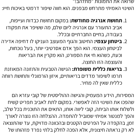
שרואה את התמונות "מתלהב!"
השינוי האמיתי מתרחש מבפנים. הוא חווה שיפור דרמטי באיכות חייו:
תחושת אנרגיה מחודשת:
במקום תחושת כבדות ועייפות,
אביב התעורר עם אנרגיה ליום שלם, מה ששיפר את תפקודו
בעבודה, בחיים החברתיים ובכלל.
ביטחון עצמי:
החיטוב והגוף המעוצב העניקו לו דחיפה אדירה
לביטחון העצמי. הוא הפך אדם אסרטיבי יותר, בעל נוכחות,
וכעת, כשהוא חי את הספורט, הוא מקרין את הבריאות
והעוצמה הזו החוצה.
בריאות כללית משופרת:
הגישה הטבעית והתזונה המאוזנת
תרמו לשיפור מדדים בריאותיים, איזון הורמונלי ותחושת רווחה
כללית שאין לה מחיר.
המסירות, הידע המעמיק והגישה ההוליסטית של קובי עזרא הם
שהפכו את השינוי הזה לאפשרי. במקום לתת לאביב תפריט קשיח
ולשלוח אותו הביתה, קובי ליווה אותו, התאים את התוכנית בכל שלב,
והפך למנטור אמיתי שמוביל להתמדה. ההצלחה הזו נוצרה לאורך
זמן, בהקפדה על הפרטים הקטנים ובהכוונה מדויקת, עד שהתוצאה
לא רק נראתה חיצונית, אלא הפכה לחלק בלתי נפרד מזהותו של