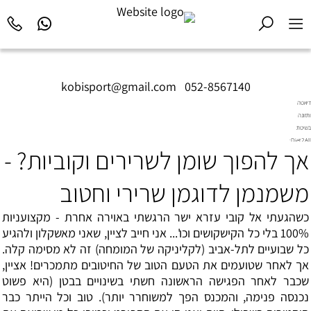
kobisport@gmail.com
|
052-8567140
דיאטה
ותזונה
בשיטת
Diet2All:
אך להפוך שומן לשרירים וקוביות? -
המדע
שמאחורי
הגוף
משמנמן לדוגמן שרירי וחטוב
המושלם.
כשהגעתי אל קובי עזרא ישר הרגשתי באוירה אחרת - מקצועניות
100% בלי כל הקישקושים וכו'... אני חייב לציין, שאני מאשקלון ולהגיע
כל שבועיים לתל-אביב (לקליניקה של המומחה) זה לא מסימה קלה.
אך לאחר שטועמים את הטעם הטוב של החיטובים מתמכרים! אציין,
שכבר לאחר הפגישה הראשונה חשתי בשינויים בבטן (היא פשוט
נכנסה פנימה, והמכנס הפך למשוחרר יותר). טוב וכל הייתר כבר