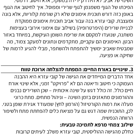
השינוי של אביב לא היה רק ירידה במשקל, אלא חיטוב דרמטי:
הפיכתו של הגוף משמנמן לגוף שרירי ומפוסל.
איך לחיטוב את הגוף
באופן כזה דורש תוכנית אימונים שלא רק שורפת קלוריות, אלא בונה
ומעצבת. קובי עזרא בנה עבור אביב תוכנית אימונים ממוקדת
לבניית שרירים (היפרטרופיה) בשילוב עם אימוני אירובי בעצימות
משתנה, שנועדו למקסם את שריפת השומן העיקשת, במיוחד באזור
הבטן. האימונים הם עקביים, מתקדמים ונתונים למעקב צמוד, מה
שמבטיח שאביב ימשיך להתפתח ולהשתפר, מבלי להגיע לרמות של
שחיקה או פציעה.
3. שינויים באורח החיים: המפתח להצלחה ארוכת טווח
אחד הדברים המייחדים את הגישה של קובי עזרא היא ההבנה
העמוקה כי חיטוב ודיאטה הם לא "פרויקט" זמני, אלא שינוי אורח
חיים כולל. זה כולל דגש על שינה איכותית – שכן השרירים נבנים
וההורמונים מתאזנים בזמן השינה – וניהול מתחים. מתח כרוני
מעלה את רמות הקורטיזול (הורמון לחץ) שמעודד אגירת שומן בטני.
לכן, התוכנית שמה דגש גם על מציאת כלים להפחתת מתח ולשיפור
הרווחה הנפשית.
שילוב צמחי מרפא לתמיכה טבעית:
כחלק מהגישה ההוליסטית, קובי עזרא משלב לעיתים קרובות