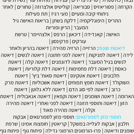
הקרחה
|
פסוריאזיס
|
סבוריאה
|
קוליטיס אולצרוזה
|
טחורים
|
לאחר
ניתוחי קיבה ומעיים
| מעי רגיז |
תת פעילות
התריס
|
היפוגליקמיה
|
דלקת בשתן
|
בריאות האישה גיל
המעבר
|
הריון ופוריות
האישה
|
קאנדידה
|
דיכאון
|
הרפס
|
אלצהיימר
|
טרשת
עורקים
|
פרקינסון
|
דיאטות שונות
:
הרזייה
|
הרזיה מהירה
|
דיאטה בהריון ולאחר
לידה
|
דיאטה למניקות
|
דיאטה לפני חתונה
|
דיאטה לנשים
|
דיאטה
לנשים בגיל המעבר
|
דיאטה לדוגמנים
|
דיאטה קלה
|
דיאטת
כאסח
|
דיאטה דלת פחמימות
|
דיאטה דלת קלוריות
|
דיאטת
חלבונים
|
דיאטת אטקינס
|
דיאטת סאות' ביץ'
|
דיאטת
השוקולד
|
דיאטת חומץ תפוחים
|
דיאטת אשכוליות
|
דיאטת מרק
כרוב
|
דיאטה לפי סוג הדם
|
דיאטה ללא גלוטן
|
דיאטת
הארומה
|
דיאטה ושומנים
|
דיאטה וקפאין
|
דיאטה אנאבולית
|
דיאטת
הזון
|
דיאטה ותוספי תזונה
|
דיאטה לפני ואחרי
|
דיאטה מהירה
וקלה
|
דיאטה מהירה מאוד
|
תוספי מזון לספורטאים:
תוספי מזון לספורטאים
|
אבקות
חלבון
|
אבקות לעלייה במשקל
|
קריאטין
|
חומצות אמינו
|
שרפת
שומנים ודיאטה
|
פרו-הורמונים הורמוני גדילה
|
פיתוח גוף
|
פיתוח גוף