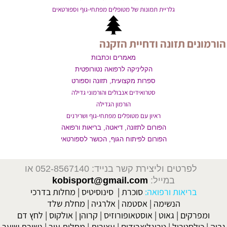
גלריית תמונות של מטופלים מפתחי-גוף וספורטאים
הורמונים תזונה ודחיית הזקנה
מאמרים וכתבות
הקליניקה לרפואה נטורופטית
ספרות מקצועית, תזונה וספורט
סטרואידים אנבולים והורמוני גדילה
הורמון הגדילה
ראיון עם מטופלים מפתחי-גוף ושרירנים
הפורום לתזונה, דיאטה, בריאות ורפואה
הפורום לפיתוח הגוף, הכושר לספורטאי
לפרטים וליצירת קשר בנייד: 052-8567140
או
במייל:
kobisport@gmail.com
בריאות ורפואה:
סוכרת
|
סינוסיטיס
|
מחלות בדרכי
הנשימה
|
אסטמה
|
אלרגיה
|
מחלת שלד
ומפרקים
|
גאוט
|
אוסטאופורוזיס
|
קרוהן
|
אולקוס
|
לחץ דם
גבוה
|
כולסטרול
|
טריגליצרידים
|
עצירות
|
מחלות עור
|
נשירת שיער