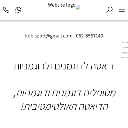
kobisport@gmail.com
|
052-8567140
דיאטה
ותזונה
בשיטת
Diet2All:
דיאטה לדוגמנים ולדוגמניות
המדע
שמאחורי
הגוף
המושלם.
מטופלים דוגמנים ודוגמניות,
הדיאטה האולטימטיבית!