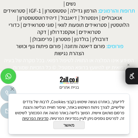
נשים
|
תרופות והורמונים:
הורמון גדילה
|
טסטוסטרון
|
IGF-1
|
סטרואידים
אנאבוליים
|
וינסטרול
|
דיאנבול
|
דיהידרוטסטוסטרון
|
הלוטסטין
|
סטרואידים תופעות לוואי
|
סוגי סטרואידים
|
כדורי
סטרואידים
|
אוקסנדרולון
|
דקה
דורבולין
|
בולדנון
|
מסטרון
|
פרימובולן
|
פורומים:
פורום דיאטה ותזונה
|
פורום פיתוח גוף וכושר
הצהרת נגישות
המידע אינו המלצה או התוויה לטיפול רפואי. בכל מקרה של בעיה
✕
רפואית יש להיוועץ ברופא המטפל. © כל הזכויות שמורות.
בניית אתרים
לידיעתך, באתרנו נעשה שימוש בקבצי Cookies, לרבות של צדדים
שלישיים, לצורך ניתוח השימוש באתר, שיפור חוויית הגלישה והצגת
פרסום מותאם אישית. המשך גלישה באתר מהווה את הסכמתך לשימוש
זה. לפרטים נוספים ניתן לעיין במדיניות הפרטיות.
מדיניות הפרטיות
מאשר