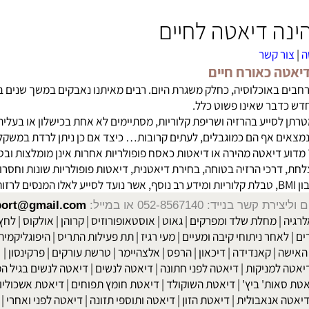
ט מכיל תשלובת כדורים המשלבת את מרבית שורפי השומן היעילים ביותר
 דיאטה לחיים
ר קשר
 כאורח חיים
באוכלוסיה, כחלק משגרת היום. רבים מאיתנו נאבקים במשך שנים במש
בר שאינו פשוט כלל.
סייע בהרזיה ושריפת קלוריות, מסתיימים לא אחת בכישלון או בעליה 
מצאים אף הם כמוגבלים, לעתים קרובות… כיצד אם כן ניתן לרדת במשק
דיאטה מהירה
או
דיאטות כאסח
פופולריות אחרות אינן מומלצות ובטוחו
רכי הרזיה בטוחה, בחירת
דיאטנית
, דיאטות פופולריות שונות וחסרונות
שר בנייד: 052-8567140
או במייל:
isport@gmail.com
|
מחלת שלד ומפרקים
|
גאוט
|
אוסטאופורוזיס
|
קרוהן
|
אולקוס
|
לחץ דם
חר ניתוחי קיבה ומעיים
| מעי רגיז |
תת פעילות התריס
|
היפוגליקמיה
|
ד