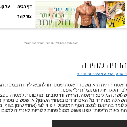
דף הבית
על קובי עזר
צור קשר
דיאטה ותזונה בשיטת Diet2All: המדע שמאחורי הגוף המושלם.
ה מהירה
זיה מהירה וחיטובים
רזיה היא משטר דיאטה שמטרתו להביא לירידה במסת הגוף, כמובן
וריות המנוצלות ע"י גופנו.
מילים:
דיאטה, הרזיה וחיטובים
, מתכוונות למטרה ספציפית,
ה יורדים? האם יורדים באחוזי השומן? או שפשוט מפרקים רקמ
התאם למצב הגוף המטבולי / פיזיולוגי (אחוזי שומן בגוף, משק
 ה"יפות" גופנו פשוט מנצל פחות קלוריות לאנרגיה למצבו המטב