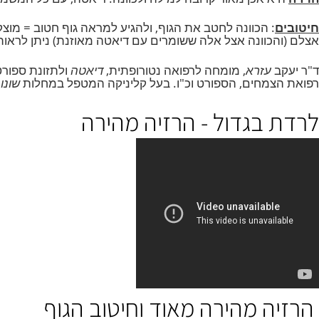
א אכן מאוד קרובה למילה ולכוונה: דיאטה, עם כל המשמעויות ה
: הכוונה לחטב את הגוף, ולהגיע למראה גוף חטוב = מוצק, אש
הכוונה אצל אלה ששומרים עם דיאטה מאוזנת) ניתן לראות גוף ח
ב
עזרא
, מומחה לרפואה נטורופתית,
דיאטה
ולתזונת ספורטאים,
צמחים, הספורט וכ"ו.
בעל קליניקה המטפל במחלות
שונות
ע"י 
 בגדול - הרזיה מהירה