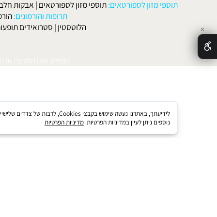
האיש
אטות שונות
:
הרזייה
|
הרזיה מהירה
|
דיאטה בהריון ולאחר לידה
|
דיאטה 
מות
|
דיאטה דלת קלוריות
|
דיאטת חלבונים
|
דיאטת אטקינס
|
דיאטת סא
הארומה
|
דיאטה ושומנים
|
דיאטה וקפאין
|
דיאטה
תוספי מזון לספורטאים:
תוספי מזון לספורטאים
|
אבקות חלבון
|
אבק
תרופות והורמונים:
הורמון גדי
הלוטסטין
|
סטרואידים תופעות לוואי
המידע אינו המלצה או התוויה 
לידיעתך, באתרנו נעשה שימוש בקבצי kies
נוספים ניתן לעיין במדיניות הפרטיות.
מדיניות הפרטיות