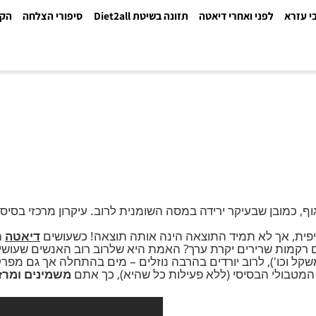
א
לפני ואחרי דיאטה
תזונה בשיטת Diet2all
סיפורי הצלחה
הקלינ
 שבעיקר ירידה במסה השומנית לרוב. עיקרון מרכזי בסיסי בדיא
 אך לא תמיד התוצאה הינה אותה תוצאה! כשעושים
דיאטה
הכוו
ות שרירים יקרת ערך? האמת היא שלרוב רוב האנשים שעושים 
ל וכו'), לרוב יורדים בהרבה נוזלים – מים בהתחלה אך גם מפר
ולי הבסיסי (ללא פעילות כל שהיא), כך אתם
משמינים ומרזים 