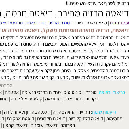
 לדיאטה וחיטוב הגוף הינו ה-
סי, אל, איי, אקסטרים
גוף.
 ואפילו יותר מהמוצר הנ"ל, הינו המוצר אנימל קאט. המוצר אנימל קא
שרוף את עודפי השומנים!!!
ה הרזיה מהירה, דיאטה חכמה, הינה
ת
|
מצא דיאטה
|
פורום
|
מוצרי הרזיה
|
סוגי דיאטה
|
תפריטי דיאטה
|
צו
, הרזיה מהירה והפחתת משקל, דיאטה מהירה או דיאטה
הרזיה מהירה
או הפחתת משקל, הינם נושאים המעסיקים חלקים נרחבים 
אורך זמן. אלא שהמשימה המוכרת בשם הרזיה, מתגלה כל פעם מחדש כד
להפחית משקל באמצעות
דיאטות שונות
,
תכשירי הרזיה
ושיטות שמטרתן ל
עון חולף שתוצאותיו ידועות ותכשירים המבטיחים גדולות ונצורות, נ
 עקרונותיה של דיאטה נכונה ובטוחה שתאפשר הרזיה לאורך זמן? מדוע
נסים להפחית משקל. בין היתר, ניתן לקרוא על
עקרונות דיאטה
מוצלחת, ד
לאות שונות, מחשבון קצב שריפת קלוריות יומי, מחשבון BMI, טבלת קלוריות ומידע רב נוסף, אשר נועד לסייע לאלו המנסים לרזות, להצליח במשימה הקשה.
לפרטים וליצירת ק
 ורפואה:
סוכרת
|
סינוסיטיס
|
מחלות בדרכי הנשימה
|
אסטמה
|
אלרגיה
הקרחה
|
פסוריאזיס
|
סבוריאה
|
קוליטיס אולצרוזה
|
טחורים
|
לא