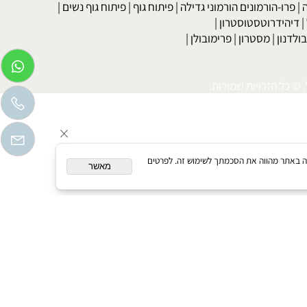
בר
|
דיאטה לדוגמנים
|
דיאטה קלה
|
דיאטת כאסח
|
דיאטה דלת
דיאטת מרק כרוב
|
דיאטה לפי סוג הדם
|
דיאטה ללא גלוטן
|
דיאטת
טה מהירה וקלה
|
דיאטה מהירה מאוד
|
רו-הורמונים הורמוני גדילה
|
פיתוח גוף
|
פיתוח גוף נשים
|
יהידרוטסטוסטרון
|
דנון
|
מסטרון
|
פרימובולן
|
כל הזכויות שמורות.
המשך גלישה באתר מהווה את הסכמתך לשימוש זה. לפרטים
מאשר