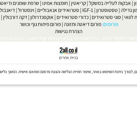
ה
|
קאנדידה
|
דיכאון
|
הרפס
|
אלצהיימר
|
טרשת עורקים
|
פרקינסון
|
למניקות
|
דיאטה לפני חתונה
|
דיאטה לנשים
|
דיאטה לנשים בגיל המע
ות' ביץ'
|
דיאטת השוקולד
|
דיאטת חומץ תפוחים
|
דיאטת אשכוליות
|
 אנאבולית
|
דיאטת הזון
|
דיאטה ותוספי תזונה
|
דיאטה לפני ואחרי
|
דיא
ות לעלייה במשקל
|
קריאטין
|
חומצות אמינו
|
שרפת שומנים ודיאטה
|
פ
לה
|
טסטוסטרון
|
IGF-1
|
סטרואידים אנאבוליים
|
וינסטרול
|
דיאנבול
|
ד
|
סוגי סטרואידים
|
כדורי סטרואידים
|
אוקסנדרולון
|
דקה דורבולין
|
בול
פורומים:
פורום דיאטה ותזונה
|
פורום פיתוח גוף וכושר
הצהרת נגישות
לטיפול רפואי. בכל מקרה של בעיה רפואית יש להיוועץ ברופא המטפל. © 
בניית אתרים
Coo, לרבות של צדדים שלישיים, לצורך ניתוח השימוש באתר, שיפור חוויית הגלישה והצגת פרסום מותאם אישית. 