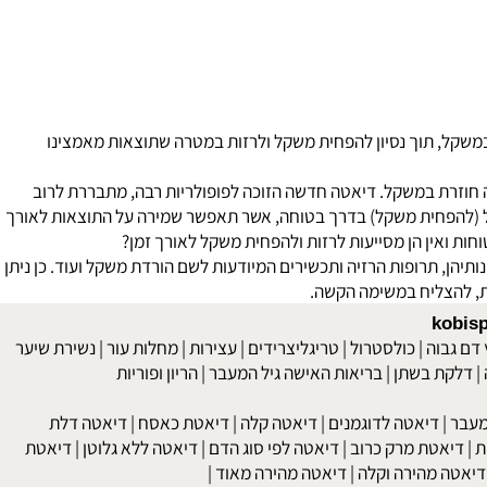
המוצר יעיל ביותר לשריפת שומנים, בעיקר בשילוב פעילות אירובית. המוצר CLA EXTREME מכיל רכיבים אשר מסייעים לסרוף יותר שומנים לאנרגיה וכך ה-CLA
 שקיימים בעולם! על כן, נחשב האנימל קאט למוצר הבחירה לאלה
קל, תוך נסיון להפחית משקל ולרזות במטרה שתוצאות מאמצינו
חוזרת במשקל. דיאטה חדשה הזוכה לפופולריות רבה, מתבררת לרוב
ל (להפחית משקל) בדרך בטוחה, אשר תאפשר שמירה על התוצאות לאורך
ת ואין הן מסייעות לרזות ולהפחית משקל לאורך זמן?
יהן, תרופות הרזיה ותכשירים המיודעות לשם הורדת משקל ועוד. כן ניתן
kob
 גבוה
|
כולסטרול
|
טריגליצרידים
|
עצירות
|
מחלות עור
|
נשירת שיער
לקת בשתן
|
בריאות האישה גיל המעבר
|
הריון ופוריות