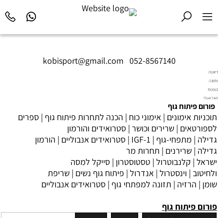
kobisport@gmail.com
|
052-8567140
דיאטה
ותזונה
בשיטת
Diet2All:
פורום
פיתוח גוף
המדע
תוכניות אימונים
|
אימוני כוח
|
הכנה לתחרות פיתוח גוף
|
ספרים
שמאחורי
הגוף
לספורטאים
|
שרירים וכושר
|
סטרואידים והורמון
המושלם.
גדילה
|
מתפחי-גוף
|
IGF-1
|
סטרואידים אנבוליים
|
הורמון
גדילה
|
שרירנים
|
תחרות מר
ישראל
|
קלנבוטרול
|
טסטוסטרון
|
סייקל למסה
ולחיטוב
|
וינסטרול
|
אנדרול
|
פיתוח גוף נשים
|
שריפת
שומן
|
הרזיה
|
תזונה למפתחי גוף
|
סטרואידים אנבוליים
פורום פיתוח גוף