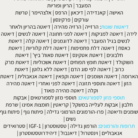
המעבר
|
הריון ופוריות
האישה
|
קאנדידה
|
דיכאון
|
הרפס
|
אלצהיימר
|
טרשת
עורקים
|
פרקינסון
|
דיאטות שונות
:
הרזייה
|
הרזיה מהירה
|
דיאטה בהריון ולאחר
לידה
|
דיאטה למניקות
|
דיאטה לפני חתונה
|
דיאטה לנשים
|
דיאטה
לנשים בגיל המעבר
|
דיאטה לדוגמנים
|
דיאטה קלה
|
דיאטת
כאסח
|
דיאטה דלת פחמימות
|
דיאטה דלת קלוריות
|
דיאטת
חלבונים
|
דיאטת אטקינס
|
דיאטת סאות' ביץ'
|
דיאטת
השוקולד
|
דיאטת חומץ תפוחים
|
דיאטת אשכוליות
|
דיאטת מרק
כרוב
|
דיאטה לפי סוג הדם
|
דיאטה ללא גלוטן
|
דיאטת
הארומה
|
דיאטה ושומנים
|
דיאטה וקפאין
|
דיאטה אנאבולית
|
דיאטת
הזון
|
דיאטה ותוספי תזונה
|
דיאטה לפני ואחרי
|
דיאטה מהירה
וקלה
|
דיאטה מהירה מאוד
|
תוספי מזון לספורטאים:
תוספי מזון לספורטאים
|
אבקות
חלבון
|
אבקות לעלייה במשקל
|
קריאטין
|
חומצות אמינו
|
שרפת
שומנים ודיאטה
|
פרו-הורמונים הורמוני גדילה
|
פיתוח גוף
|
פיתוח גוף
נשים
|
תרופות והורמונים:
הורמון גדילה
|
טסטוסטרון
|
IGF-1
|
סטרואידים
אנאבוליים
|
וינסטרול
|
דיאנבול
|
דיהידרוטסטוסטרון
|