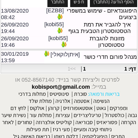
[EZBB]
היפוגונדאיזם - שימוש במשפרי
13/08/2020
ביצועים
08:42
[kobi55]
איך להגביר את רמת
26/09/2020
הטסטוסטרון הטבעית בגוף
19:44
[kobi55]
מזונות להגברת
26/09/2020
טסטוסטרון
19:46
30/01/2019
[איתןלוקאלי]
מנהל פורום חדרי כושר
13:59
דף: 1
1
|
>>1
לפרטים וליצירת קשר בנייד: 052-8567140
או
במייל:
kobisport@gmail.com
בריאות ורפואה:
סוכרת
|
סינוסיטיס
|
מחלות בדרכי
הנשימה
|
אסטמה
|
אלרגיה
|
מחלת שלד
ומפרקים
|
גאוט
|
אוסטאופורוזיס
|
קרוהן
|
אולקוס
|
לחץ דם
גבוה
|
כולסטרול
|
טריגליצרידים
|
עצירות
|
מחלות עור
|
נשירת שיער
הקרחה
|
פסוריאזיס
|
סבוריאה
|
קוליטיס אולצרוזה
|
טחורים
|
לאחר
ניתוחי קיבה ומעיים
| מעי רגיז |
תת פעילות
התריס
|
היפוגליקמיה
|
דלקת בשתן
|
בריאות האישה גיל