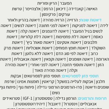
המעבר
|
הריון ופוריות
האישה
|
קאנדידה
|
דיכאון
|
הרפס
|
אלצהיימר
|
טרשת
עורקים
|
פרקינסון
|
דיאטות שונות
:
הרזייה
|
הרזיה מהירה
|
דיאטה בהריון ולאחר
לידה
|
דיאטה למניקות
|
דיאטה לפני חתונה
|
דיאטה לנשים
|
דיאטה
לנשים בגיל המעבר
|
דיאטה לדוגמנים
|
דיאטה קלה
|
דיאטת
כאסח
|
דיאטה דלת פחמימות
|
דיאטה דלת קלוריות
|
דיאטת
חלבונים
|
דיאטת אטקינס
|
דיאטת סאות' ביץ'
|
דיאטת
השוקולד
|
דיאטת חומץ תפוחים
|
דיאטת אשכוליות
|
דיאטת מרק
כרוב
|
דיאטה לפי סוג הדם
|
דיאטה ללא גלוטן
|
דיאטת
הארומה
|
דיאטה ושומנים
|
דיאטה וקפאין
|
דיאטה אנאבולית
|
דיאטת
הזון
|
דיאטה ותוספי תזונה
|
דיאטה לפני ואחרי
|
דיאטה מהירה
וקלה
|
דיאטה מהירה מאוד
|
תוספי מזון לספורטאים:
תוספי מזון לספורטאים
|
אבקות
חלבון
|
אבקות לעלייה במשקל
|
קריאטין
|
חומצות אמינו
|
שרפת
שומנים ודיאטה
|
פרו-הורמונים הורמוני גדילה
|
פיתוח גוף
|
פיתוח גוף
נשים
|
תרופות והורמונים:
הורמון גדילה
|
טסטוסטרון
|
IGF-1
|
סטרואידים
אנאבוליים
|
וינסטרול
|
דיאנבול
|
דיהידרוטסטוסטרון
|