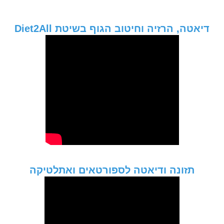
דיאטה, הרזיה וחיטוב הגוף בשיטת Diet2All
תזונה ודיאטה לספורטאים ואתלטיקה