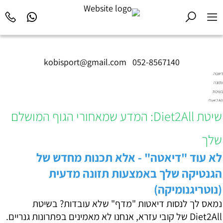
kobisport@gmail.com
|
052-8567140
דיאטה
ותזונה
בשיטת
Diet2All:
המדע
שיטת Diet2All: המדע שמאחורי הגוף המושלם
שמאחורי
הגוף
שלך
המושלם.
לא עוד "דיאטה" - אלא תכנות מחדש של
הגנטיקה שלך באמצעות תזונה מדעית
(נוטריגנומיקה)
נמאס לך לנסות דיאטות "מדף" שלא עובדות? בשיטת
Diet2All של קובי עזרא, אנחנו לא מאמינים בפתרונות גנריים.