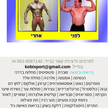
לפרטים וליצירת קשר בנייד: 052-8567140
או
במייל:
kobisport@gmail.com
בריאות ורפואה:
סוכרת
|
סינוסיטיס
|
מחלות בדרכי
הנשימה
|
אסטמה
|
אלרגיה
|
מחלת שלד
ומפרקים
|
גאוט
|
אוסטאופורוזיס
|
קרוהן
|
אולקוס
|
לחץ דם
גבוה
|
כולסטרול
|
טריגליצרידים
|
עצירות
|
מחלות עור
|
נשירת שיער
הקרחה
|
פסוריאזיס
|
סבוריאה
|
קוליטיס אולצרוזה
|
טחורים
|
לאחר
ניתוחי קיבה ומעיים
| מעי רגיז |
תת פעילות
התריס
|
היפוגליקמיה
|
דלקת בשתן
|
בריאות האישה גיל