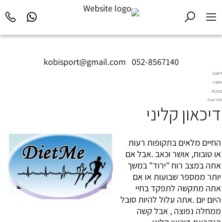
kobisport@gmail.com
|
052-8567140
דיאטה
ותזונה
בשיטת
Diet2All:
דיכאון קליני
המדע
שמאחורי
הגוף
המושלם.
החיים מלאים בתקופות רעות
או טובות, אושר וכאב .אבל אם
אתה במצב רוח "ירוד" במשך
יותר ממספר שבועות או אם
אתה מתקשה לתפקד בחיי
היום יום .אתה עלול להיות סובל
ממחלה נפוצה , אבל קשה