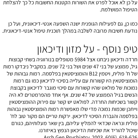
על כן לא אוכל לפרט את השורות הקטנות החשובות כל כך להצלחת
הטיפול המושלמת.
כמו כן, גם לפעילות הגופנית ישנה השפעה אנטי-דיכאונית, ועל כן
נודעת חשיבות מרובה לשלבה במהלך תוכנית טיפול אנטי-דיכאונית.
טיפ נוסף - על מזון ודיכאון
חרדה ודיכאון ניבחנו אצל 5984 מטופלים בנורווגיה בשתי קבוצות
גיל, ממוצע של בני 47 שנים ושל בני 72 שנים. במקביל ניבדקו רמות
של ח' פולית, ויטמין B12 והומוציסטאין בפלסמה. רמות גבוהות של
הומוציסטאין היו קשורות עם עלייה בסיכוי לדיכאון כמו גם רמות
נמוכות של פולאט שהיו קשורות עם סיכוי מוגבר לדיכאון בקבוצת
הנשים בגיל הממוצע של 47 שנים. אף אחד מהפרמטרים לא היה
קשור בשכיחות החרדה. לפולאט יש קשר עם פירוק ההומציסטאין
וייתכן שכמות נמוכה מדי שלו מאפשרת רמות הומוציסטאין גבוהות
בפלסמה והגברת הסיכוי לדיכאון. ירקות טריים הם מקור טוב לח'
פולית ונראה שכדאי להמליץ עליהם, בין שאר מעלותיהם, כגורם
שיכול להוריד את שכיחות הדיכאון הנפוץ באיזורנו.
Arch Gen Psychiatry. 2003, 60(6), 618-626