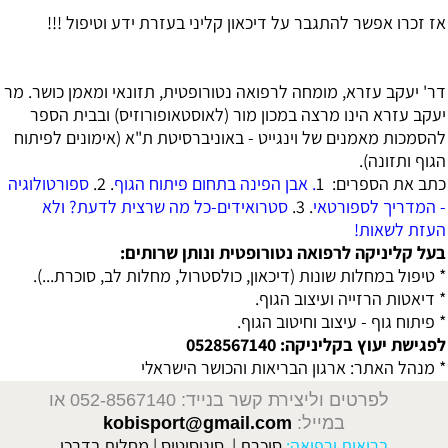
אז זכרו אפשר להתגבר על דיכאון קליני בעזרת ידע וטיפול !!!
דר' יעקב עזרא, מומחה לרפואה נטורופטית, תזונאי ומאמן כושר.
מר
יעקב עזרא הינו מרצה במכון מור (לאוסטאופורוזיס) ובבית הספר
להסמכות מאמנים של וינגייט - באוניברסיטת ת"א (אימונים לפיתוח
הגוף ותזונה).
כתב את הספרים:
1
. אבן הפינה בתחום פיתוח הגוף
. 2.
ספורטולוגיה
- המדריך לספורטאי
. 3.
סטרואידים-כל מה שרצית לדעת? ולא
העזת לשאות!
בעל קליניקה לרפואה נטורופטית ונותן שרותים:
* טיפול במחלות שונות (דיכאון, כולסטרול, מחלות לב, סוכרת...).
* דיאטות הרזייה ועיצוב הגוף.
* פיתוח גוף - עיצוב וחיטוב הגוף.
לפגישת יעוץ בקליניקה: 0528567140
* מנהל האתר:
ארגון הבריאות והכושר הישראלי
לפרטים וליצירת קשר בנייד: 052-8567140
או
במייל:
kobisport@gmail.com
בריאות ורפואה:
סוכרת
|
סינוסיטיס
|
מחלות בדרכי