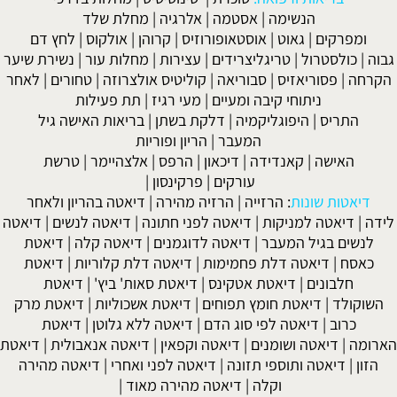
הנשימה
|
אסטמה
|
אלרגיה
|
מחלת שלד
ומפרקים
|
גאוט
|
אוסטאופורוזיס
|
קרוהן
|
אולקוס
|
לחץ דם
גבוה
|
כולסטרול
|
טריגליצרידים
|
עצירות
|
מחלות עור
|
נשירת שיער
הקרחה
|
פסוריאזיס
|
סבוריאה
|
קוליטיס אולצרוזה
|
טחורים
|
לאחר
ניתוחי קיבה ומעיים
| מעי רגיז |
תת פעילות
התריס
|
היפוגליקמיה
|
דלקת בשתן
|
בריאות האישה גיל
המעבר
|
הריון ופוריות
האישה
|
קאנדידה
|
דיכאון
|
הרפס
|
אלצהיימר
|
טרשת
עורקים
|
פרקינסון
|
דיאטות שונות
:
הרזייה
|
הרזיה מהירה
|
דיאטה בהריון ולאחר
לידה
|
דיאטה למניקות
|
דיאטה לפני חתונה
|
דיאטה לנשים
|
דיאטה
לנשים בגיל המעבר
|
דיאטה לדוגמנים
|
דיאטה קלה
|
דיאטת
כאסח
|
דיאטה דלת פחמימות
|
דיאטה דלת קלוריות
|
דיאטת
חלבונים
|
דיאטת אטקינס
|
דיאטת סאות' ביץ'
|
דיאטת
השוקולד
|
דיאטת חומץ תפוחים
|
דיאטת אשכוליות
|
דיאטת מרק
כרוב
|
דיאטה לפי סוג הדם
|
דיאטה ללא גלוטן
|
דיאטת
הארומה
|
דיאטה ושומנים
|
דיאטה וקפאין
|
דיאטה אנאבולית
|
דיאטת
הזון
|
דיאטה ותוספי תזונה
|
דיאטה לפני ואחרי
|
דיאטה מהירה
וקלה
|
דיאטה מהירה מאוד
|