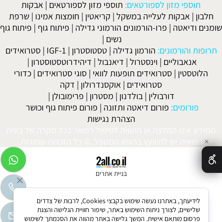
תוספי מזון לספורטאים:
תוספי מזון לספורטאים
|
אבקות
חלבון
|
אבקות לעלייה במשקל
|
קריאטין
|
חומצות אמינו
|
שרפת
שומנים ודיאטה
|
פרו-הורמונים הורמוני גדילה
|
פיתוח גוף
|
פיתוח גוף
נשים
|
תרופות והורמונים:
הורמון גדילה
|
טסטוסטרון
|
IGF-1
|
סטרואידים
אנאבוליים
|
וינסטרול
|
דיאנבול
|
דיהידרוטסטוסטרון
|
הלוטסטין
|
סטרואידים תופעות לוואי
|
סוגי סטרואידים
|
כדורי
סטרואידים
|
אוקסנדרולון
|
דקה
דורבולין
|
בולדנון
|
מסטרון
|
פרימובולן
|
פורומים:
פורום דיאטה ותזונה
|
פורום פיתוח גוף וכושר
הצהרת נגישות
המידע אינו המלצה או התוויה לטיפול רפואי. בכל מקרה של בעיה
רפואית יש להיוועץ ברופא המטפל. © כל הזכויות שמורות.
✕
בניית אתרים
לידיעתך, באתרנו נעשה שימוש בקבצי Cookies, לרבות של צדדים
שלישיים, לצורך ניתוח השימוש באתר, שיפור חוויית הגלישה והצגת
פרסום מותאם אישית. המשך גלישה באתר מהווה את הסכמתך לשימוש