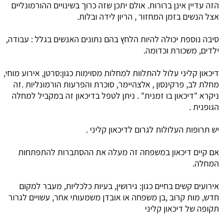
הזה עדיין אינן ברורות. אולם יתכן שזה כרוך בשינויים ההורמונליים
אצל הנשים בזמן המחזור , הריון לידה ובלות.
סיבה נוספת יכולה להיות הלחץ בהם נתונים האנשים בגלל : עבודה,
ילדים, משכורת וכדומה.
דיכאון קליני עלול להתלוות למחלות מסוימות כגון:סרטן, אירוע מוחי,
מחלת לב, פרקינסון , אלצהיימר, סוכרת והפרעות הורמונליות .זה
ניקרא "דיכאון בו זמנית" . ניתן לטפל בדיכאון זה במקביל למחלה
הגופנית .
יש תרופות העלולות לגרום לדיכאון קליני .
אם קיים דיכאון במשפחה זה מעלה את ההסתברות להתפתחות
המחלה.
אירועים קשים בחיים כגון: גירושין, בעיות כלכליות, מעבר למקום
חדש, מות קרוב ,בן משפחה או אובדן משמעותי אחר, עשויים לגרור
תקופה של דיכאון קליני