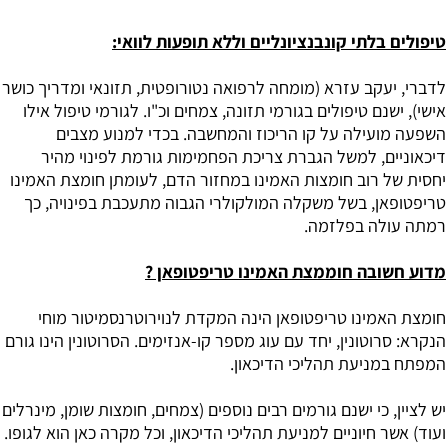
טיפולים בלתי קונבנציונליים וללא תופעות לוואי:
לדברי, יעקב עזרא (מומחה לרפואה נטורופטית, תזונאי ומדריך כושר
אישי), ישנם טיפולים בגורמי תזונה, צמחים וכ"ו. לגורמי טיפול אילו
השפעה מועילה על קו הריכוז והמחשבה. בכדי למנוע מצבים
דיכאוניים, למשל הגברת צריכת הפחמימות גורמת לפינוי מהיר
יחסית של רוב חומצות האמינו במחזור הדם, לעומתן חומצת האמינו
טריפטופאן, בשל משקלה המולקולרי הגבוה מתעכבת בפינויה, כך
רמתה עולה בפלזמה.
מדוע חשובה חוממצת האמינו טריפטופאן ?
חומצת האמינו טריפטופאן הינה המקדת לנוירוטרנסמיטור מוחי
הנקרא: סרוטונין, יחד עם עוג מספר קו-אנזימים. הסרוטונין הינו גורם
המפתח במניעת תהליכי הדיכאון.
יש לציין, כי ישנם גורמים רבים נוספים (צמחים, חומצות שומן, מינרלים
ועוד) אשר חיוניים למניעת תהליכי הדיכאון, וכל מקרה כאן הוא לגופו.