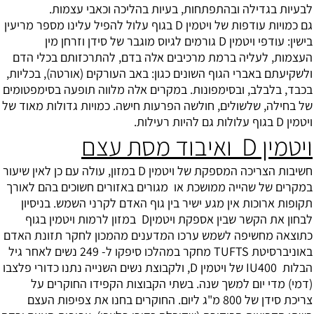
לבעיות בגדילה ובהתפתחות, בעיות בהליכה וכאבי עצמות.
גם כמויות עודפות של ויטמין D בגוף עלול להפיל עלינו מספר מריעין
בישין: עודפי ויטמין D גורמים לגיוס מוגבר של סידן וזרחן מין
העצמות, לעליה ברמת מרכיבים אלה בדם, להתרכזותם בכלי הדם
ולשקיעתם באברי הגוף השונים כגון: באב העורקים (אורטה), בכליות,
בכבד, בלבלב, ובסימפונות. במקרים אלה מלווה תופעה בסימפטומים
של בחילה, שלשולים, חולשה הפרעות חישה. כמויות גדולות מאוד של
ויטמין D בגוף עלולות גם להיות רעילות.
ויטמין D ואיבוד מסת עצם
חשיבות הצריכה המספקת של ויטמין D במזון, עולה עם כן לאין שיעור
במקרים של שהייה ממושכת או מגורים באזורים חשוכים בהם לאורך
תקופות ארוכות אין מגע ישיר בין גוף האדם לקרני השמש. בניסיון
לבחון את הקשר שבין אספקת ויטמיןD במזון לרמות ויטמין בגוף
כתוצאה מחשיפה לשמש ערכו המדענים מהמכון לחקר תזונת האדם
באוניברסיטת TUFTS מחקר במהלכו סיפקו ל- 249 נשים לאחר גיל
הבלות IU400 של ויטמין D, ולקבוצת נשים השנייה נתנו כדורי פלצבו
(דמי) מדי יום למשך שנה. בשתי הקבוצות הקפידו החוקרים על
צריכת סידן של 800 מ"ג ליום. החוקרים בחנו את צפיפות העצם