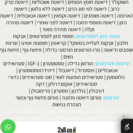
השוקולד
|
דיאטת חומץ תפוחים
|
דיאטת אשכוליות
|
דיאטת מרק
כרוב
|
דיאטה לפי סוג הדם
|
דיאטה ללא גלוטן
|
דיאטת
הארומה
|
דיאטה ושומנים
|
דיאטה וקפאין
|
דיאטה אנאבולית
|
דיאטת
הזון
|
דיאטה ותוספי תזונה
|
דיאטה לפני ואחרי
|
דיאטה מהירה
וקלה
|
דיאטה מהירה מאוד
|
תוספי מזון לספורטאים:
תוספי מזון לספורטאים
|
אבקות
חלבון
|
אבקות לעלייה במשקל
|
קריאטין
|
חומצות אמינו
|
שרפת
שומנים ודיאטה
|
פרו-הורמונים הורמוני גדילה
|
פיתוח גוף
|
פיתוח גוף
נשים
|
תרופות והורמונים:
הורמון גדילה
|
טסטוסטרון
|
IGF-1
|
סטרואידים
אנאבוליים
|
וינסטרול
|
דיאנבול
|
דיהידרוטסטוסטרון
|
הלוטסטין
|
סטרואידים תופעות לוואי
|
סוגי סטרואידים
|
כדורי
סטרואידים
|
אוקסנדרולון
|
דקה
דורבולין
|
בולדנון
|
מסטרון
|
פרימובולן
|
פורומים:
פורום דיאטה ותזונה
|
פורום פיתוח גוף וכושר
הצהרת נגישות
המידע אינו המלצה או התוויה לטיפול רפואי. בכל מקרה של בעיה
✕
רפואית יש להיוועץ ברופא המטפל. © כל הזכויות שמורות.