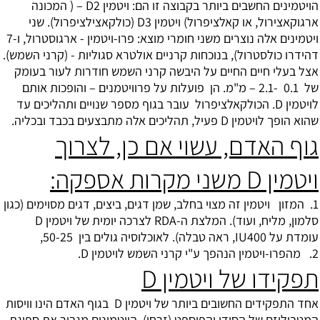
הויטמינים החשבים ביותר בקבוצה זו הם: ויטמין D2 – ( המכונה
ארגוקאצירול, או קאלציפרול) ויטמין D3 (כולקאצילציפרול). שני
ויטמינים אלה נוצרים משני חומרי מוצא: פרו-ויטמין - ארגוסטרול, ו-7
דהידרו כולסטרול), בנוכחות קרניים אולטרא סגוליות - (קרני השמש).
אצל בעלי חיים החיים על היבשה קרני השמש חודרות לעור בעומק
של 0.1 -2.1 – מ"מ. הן פועלות על פרוויטמנים – והופכות אותם
לויטמין D. הכולקאלציפרול עובר בגוף מספר שנויים ותהליכים עד
שהוא הופך לויטמין D פעיל, תהליכים אלה מתבצעים בכבד ובכליה.
גוף האדם, עשוי אם כן, לצרוך
ויטמין D משני מקרות אספקה:
1. המזון ויטמין זה מצוי בחלב, שמן דגים, ביצים, דגים מסוימים (כגון
סלמון, מליח, ועוד). המלצת ה-RDA לצרכה יומית של ויטמין D
עומדת על IU400, ראה טבלה). לאוכלוסיה גולים בין 50-25,
2. מהפרו-ויטמין הנהפך ע"י קרני השמש לויטמין D.
תפקידו של ויטמין D
אחד התפקידים החשובים ביותר של ויטמין D בגוף האדם הינו וויסות
המטבוליזם של הסידן והפוספט (זרחן). הויטמינים מגביר את ספיגת