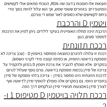
תוצאות אלו תומכות בדעה שה-RDA, הנוכחי מתאים אולי לקשישים
המתגוררים באזורים שטופי שמש, אך הוא עלול להיות נמוך מדי
ביחס לקשישים שלא כסופים לאור שמש די צורכם.
ויטמין D והרכבת
הרכבת הינה מחלה האופיינית בעיקר לילדים. ניתן למיין את הרככות
למספר סוגים, כגון:
רככת תזונתית
רככת זו עלולה להיגרם כתוצאה ממחסור בויטמין D - (עכב צריכה לא
מספקת בדיאטה היומית, או כסיפה קטנה מידי לקרני השמש).
במקרים אלא מומלץ להגביר את צרכת ויטמין D במזון ולהקפיד על
צריכה של סידן בכמות מספקת בדיאטה. גורם נוסף שעלול לגרום
לרככת תזונתית הינו מחסור בסידן – צריכה בלתי מספקת של סידן
בתפריט היומי. גם במקרים אלה מומלץ להוסיף סידן לדיאטה ואף
לצורך סידן באמצעות תכשירי סידן הנלקחים דרך הפה.
רככת תלויה בויטמין D מטיפוס 1 ו-
2