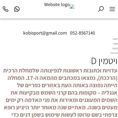
kobisport@gmail.com
|
052-8567140
דיאטה
ותזונה
בשיטת
Diet2All:
ויטמין D
המדע
שמאחורי
הגוף
עדויות וכתובות ראשונות לנפיצותה שלמחלת הרכית
המושלם.
(הרככת), נמצאו במכתבים מהמאה ה-17. המחלה
הייתה נפוצה באותה העת באזורים כפריים של
אנגליה – מקומות בהם קרני השמש מבקיעות את
השמים המעוננים ומאירות את פני האדמה רק ימים
מעטים בשנה. מאתיים שנה מאוחר יותר היציע רופא
צרפתי בשם טרוסו לעשות שימוש בשמן דגים כדי