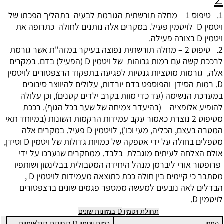
1. טיפוס 1 – מחלה תורשתית הגורמת לבעיה בתהליך הפכתו של
ויטמין D לויטמין פעיל. במקרים אלה נותנים לחולה כתרופה את
ויטמין D בצורה פעילה.
2. טיפוס 2 – מחלה תורשתית נפוצה בעיקר במזה"ת אשר גורמת
לרככת קשה עם רמות גבוהות של ויטמין D (הפעיל) בדם. במקרים
אלה, גורמות מוטציות גנטיות לפגיעה בתפקוד הרצפטורים לויטמין
D. רמות הסידן והפוספט בדם יורדות, עלולים להיווצר סיבוכים
במערכת הנשימה (עד כדי מוות בקרב ילדים קטנים), וכן עלולה
להופיע אלופציה – (בהיעדר צמיחה של שער בכל הגוף). רככת
מטיפוס 2 נוצרת כאמור עקב עמידות הרקמות השונות (במיוחד תאי
המטרה בעצם, הכליה, מעי וכו'), לויטמין D פעיל. במקרים אלה
מטפלים בחולה על ידי אספקה של כמויות גדולות של ויטמין D וסידן,
אולם הצלחה לעיתים מוגבלת בלבד. ממחקרים שנערכו על ידי
פרופסור אורי ליברמן מנהל היחידה המטבולית בבלינסון ושותפיו
מסתבר כי קיימים בין חולה ככת כתוצאה מעמידות לויטמין D ,
הבדלים לאה נובעים למעשה ממספר פגמים שונים ברצפטורים
לויטמין D.
תחולת ויטמין
D
במזונות שונים
המזון
כמות ויטמין
D
ביחידות בינלאומיות