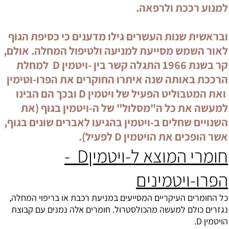
למנוע רככת ולרפאה.
ובראשית שנות העשרים גילו מדענים כי כסיפת הגוף
לאור השמש מסייעת למניעה ולטיפול המחלה. אולם,
קר בשנת 1966 התגלה קשר בין -ויטמין D למחלת
הרככת באותה שנה איתרו החוקרים את הפרו-וטימין
ואת המטבוליט הפעיל של ויטמין D ובכך הם הבינו
למעשה את כל ה"מסלול" של ה-ויטמין בגוף (את
השנויים שחלים ב-ויטמין בהגיעו לאברים שונים בגוף,
אשר הופכים את הויטמין D לפעיל).
חומרי המוצא ל-ויטמיןD -
הפרו-ויטמינים
כל החומרים העיקריים המסייעים במניעת רכבת או בריפוי המחלה,
נגזרים כולם למעשה מהכולסטרול. חומרים אלה נמנים עם קבוצת
ה
ויטמין D
.