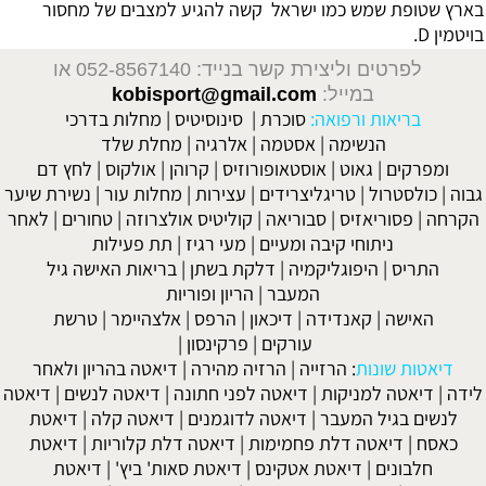
בארץ שטופת שמש כמו ישראל קשה להגיע למצבים של מחסור
בויטמין D.
לפרטים וליצירת קשר בנייד: 052-8567140
או
במייל:
kobisport@gmail.com
בריאות ורפואה:
סוכרת
|
סינוסיטיס
|
מחלות בדרכי
הנשימה
|
אסטמה
|
אלרגיה
|
מחלת שלד
ומפרקים
|
גאוט
|
אוסטאופורוזיס
|
קרוהן
|
אולקוס
|
לחץ דם
גבוה
|
כולסטרול
|
טריגליצרידים
|
עצירות
|
מחלות עור
|
נשירת שיער
הקרחה
|
פסוריאזיס
|
סבוריאה
|
קוליטיס אולצרוזה
|
טחורים
|
לאחר
ניתוחי קיבה ומעיים
| מעי רגיז |
תת פעילות
התריס
|
היפוגליקמיה
|
דלקת בשתן
|
בריאות האישה גיל
המעבר
|
הריון ופוריות
האישה
|
קאנדידה
|
דיכאון
|
הרפס
|
אלצהיימר
|
טרשת
עורקים
|
פרקינסון
|
דיאטות שונות
:
הרזייה
|
הרזיה מהירה
|
דיאטה בהריון ולאחר
לידה
|
דיאטה למניקות
|
דיאטה לפני חתונה
|
דיאטה לנשים
|
דיאטה
לנשים בגיל המעבר
|
דיאטה לדוגמנים
|
דיאטה קלה
|
דיאטת
כאסח
|
דיאטה דלת פחמימות
|
דיאטה דלת קלוריות
|
דיאטת
חלבונים
|
דיאטת אטקינס
|
דיאטת סאות' ביץ'
|
דיאטת