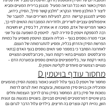
הסידן כאשר הוא ככל הנראה מפעיל מנגנון ברירית המעיים ומביא
ליצור ל החלבון מיוחד הנקרא: "חלבון קושר סידן", הסידן, כידוע,
מסייע למנגנון קרישת הדם, לפעילות השרירים ועוד. למעבר של
אימפולסים עצביים לשרירים, ולחדירות הממברנות התאים לפי כך,
כאשר תפריטו של אדם, מסיבה זו או אחרת, דל בסידן, יש חשיבות
רבה להספקת ויטמין D סדירה לגוף. לויטמין D השפעה גם על שני
אברי מטרה נוספים בגוף – הכליה והעצם: הויטמין משפיע על כמויות
הפרשת הסידן והזרחן בכליה, ומסיע להתגרמותה של העצם.
לאחרונה הסתבר כי במספר סוגי תאים נוספים בגוף האדם (בתאי
פרובלסטים המצויים בתאי רקמת העור, פיברובלסטים המצויים
בתאי רקמת עור, בלימפוציטים ובתאים נוספים ובמערכת הדם –
מצויים רצפטורים מיוחדים לקליטת ויטמין D.
מחסור עודף בויטמין D
מחסור של ויטמין D בגוף עלול לפגוע כאמור בספגת הסידן מהמעיים
ומהכליה וכן בגיוס סידן מהעצמות, ובעקבות זאת לגרום לרמות
נמוכות של סידן בדם. המחסור בסידן גורם לריכוך העצמות וחלים
בהן שינויים דפורמטיביים (שינויים מבניים). בשנויים נפגעות גם זגוגית
השן, נהיית דקה ונוצרים בה חריצים. בילדים עלול הדבר לגרום גם