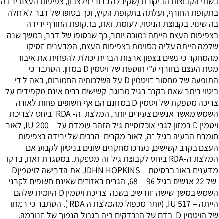
בשתי הקבוצות הביקורת (שקיבלה כדורי פלצבו), צפיפות העצם ירדה
בתקופת החורף, ועלתה בתקופת הקיץ, וכך בסופו של דבר לא חלה
בה שינוי. בקבוצת הניסוי, לעומת זאת, בתקופת החורף ירידה
בצפיפות העצם הייתה נמוכה יותר, כך שבסופו של דבר, במשך שנה
שלמה הייתה עליה מסוימת בצפיפות העצם, המדענים הסיקו
מהמחקר כי נשים בצפון ארצות הברית יכולת להפחית את איבוד
מסת העצם בחורף ע"י תוספת של ויטמין D במזון. הסתבר כי
התופעה של מחסור בויטמין D על השלכותיה החמורות, באה לידי
ביטוי ביתר שאת בקרב בגיל מבוגר, קשישים רבים אינם מקפידים על
צריכה מספקת של ויטמין D במזונם הם אף חשופים פחות לאורה
השמש מאשר אנשים צעירים יותר, המלצת ה- RDA ביחס לצריכת
ויטמין D במזון לגבי אוכלוסיית גיל הזהב עומדת על – IU 200, לאור
חומרת הבעיה בגיל זה, לאור מקרים הרבים של ירידה בצפיפות
העצם בקרב קשישים, נערכו מחקרים שונים בניסיון לקבוע אם
המלצת ה-RDA ביחס לקבוצת גיל זה מספקת. במסגרת זאת, בדקו
מדענים באוניברסיטת JDHN HOPKINS את הדרישה לויטמיןD
של 22 אנשים בגיל 96 – 68, הגרים באזורים שאינם חשופים לקרני
השמש במשך שישה חודשים בשנה. צריכת ויטמין D היומית שלהם
הייתה – IU 517, (יותר מכפול מהמלצת ה RDA ). הסתבר כי רמתו
של הויטמין D בדם של הנבדקים היה בגבול הנמוך של הנורמה.