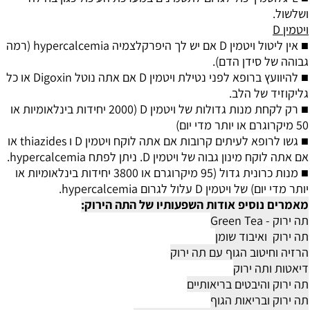
ושלשול.
ויטמין D
■ אין ליטול ויטמין D אם יש לך היפרקלצמיה hypercalcemia (רמה
גבוהה של סידן הדם).
■ להיוועץ ברופא לפני נטילת ויטמין D אם אתה נוטל Digoxin או כל
גליקוזיד של הלב.
■ רק לקחת מנות גדולות של ויטמין D (2000 יחידות בינלאומיות או
50 מיקרוגרם או יותר מדי יום)
■ גשו לרופא לעיתים קרובות אם אתה לוקח ויטמין D ו thiazides או
אם אתה לוקח מינון גבוה של ויטמין D. ניתן לפתח hypercalcemia.
■ מנות כרונית גדול (95 מיקרוגרם או 3800 יחידות בינלאומיות או
יותר מדי יום) של ויטמין D עלול לגרום hypercalcemia.
מאמרים נוסיפ אודות השפעותיו של התה הירוק:
תה ירוק - Green Tea
תה ירוק ואיבוד שומן
הרזיה וחיטוב הגוף עם תה ירוק
דיאטות ותה ירוק
תה ירוק והיבטים בריאותיים
תה ירוק ובריאות הגוף