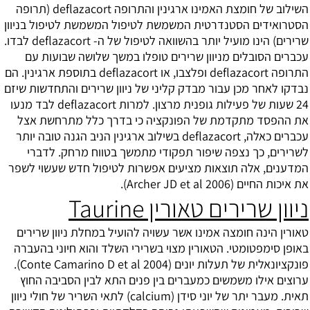
השילוב של חומצת האמינו ארגינין והתרופה deflazacort (תרופה
הסטרואידים הסטנדרטית המשמשת לטיפול המשמשת לטיפול בניוון
שרירים) הינו מועיל יותר בהשוואה לטיפול של ה- deflazacort לבדו.
עכברים הסובלים מניוון שרירים טופלו במשך שלושה שבועות עם
התרופה deflazacort ופלצבו, או deflazacort בתוספת ארגינין. הם
נבדקו לאחר מכן עבור מבדק קליני של ניוון שרירים והתחדשות שיזם
24 שעות של פעילות גופנית מרצון. למרות deflazacort לבד מנעו
את ההפסד מתקדמת של הפונקציה כי בדרך כלל מתרחשת אצל
עכברים כאלה, deflazacort בשילוב ארגינין הניב הגנה טובה יותר
לשרירים, כך נצפה שיפור תפקודי מתמשך בטווח מרחק. לדברי
המדענים, אלה תוצאות מציעים אפשרות לטיפול חדש שעשוי לשפר
את איכות החיים (Archer JD et al 2006).
ניוון שרירים טאורין Taurine
טאורין הינה חומצה אמינו אשר עשויה להועיל במחלת ניוון שרירים
באופן סימפטומטי. הטאורין מצוי בשרירי השלד והוא חיוני בהעברה
פונקציונאלית של תעלות יונים (Conte Camarino D et al 2004).
ערוצים אילו משמשים כמעברים בין פנים התא לבין הסביבה החוץ
תאית. מעבר יתר של יוני סידן (calcium) לתאי השריר של חולי ניוון