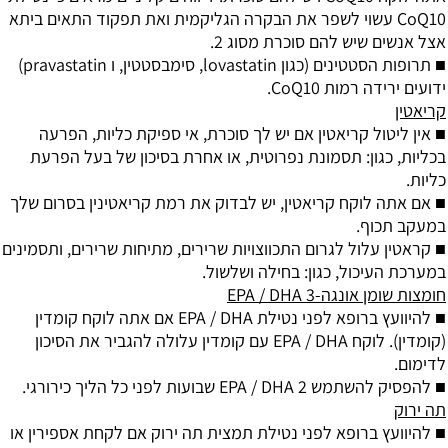
CoQ10 עשוי לשפר את הבקרה הגליקמית ואת תפקוד התאים ביתא
אצל אנשים שיש להם סוכרת מסוג 2.
■ תרופות הסטטינים (כגון lovastatin, סימבסטטין, ו pravastatin)
ידועים ירידה רמות CoQ10.
קריאטין
■ אין ליטול קריאטין אם יש לך סוכרת, אי ספיקת כליות, הפרעה
בכליות, כגון: תסמונת נפרוטית, או אחרת בסיכון של בעל הפרעת
כליות.
■ אם אתה לוקח קריאטין, יש לבדוק את רמת קריאטינין בסרום שלך
במעקב תכוף.
■ קראטין עלול לגרום התכווצויות שרירים, מתיחות שרירים, ותסמינים
במערכת העיכול, כגון: בחילה ושלשול.
חומצות שומן אונגה-3 EPA / DHA
■ להיוועץ ברופא לפני נטילת EPA / DHA אם אתה לוקח קומדין
(קומדין). לוקח EPA / DHA עם קומדין עלולה להגביר את הסיכון
לדימום.
■ להפסיק להשתמש EPA / DHA 2 שבועות לפני כל הליך כירורגי.
תה ירוק
■ להיוועץ ברופא לפני נטילת תמצית תה ירוק אם לקחת אספירין או