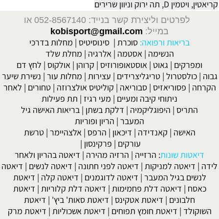
קריאטין, ויטמין D, תה ירוק וניוון שרירים
לפרטים וליצירת קשר בנייד: 052-8567140
או
במייל:
kobisport@gmail.com
בריאות ורפואה:
סוכרת
|
סינוסיטיס
|
מחלות בדרכי
הנשימה
|
אסטמה
|
אלרגיה
|
מחלת שלד
ומפרקים
|
גאוט
|
אוסטאופורוזיס
|
קרוהן
|
אולקוס
|
לחץ דם
גבוה
|
כולסטרול
|
טריגליצרידים
|
עצירות
|
מחלות עור
|
נשירת שיער
הקרחה
|
פסוריאזיס
|
סבוריאה
|
קוליטיס אולצרוזה
|
טחורים
|
לאחר
ניתוחי קיבה ומעיים
| מעי רגיז |
תת פעילות
התריס
|
היפוגליקמיה
|
דלקת בשתן
|
בריאות האישה גיל
המעבר
|
הריון ופוריות
האישה
|
קאנדידה
|
דיכאון
|
הרפס
|
אלצהיימר
|
טרשת
עורקים
|
פרקינסון
|
דיאטות שונות
:
הרזייה
|
הרזיה מהירה
|
דיאטה בהריון ולאחר
לידה
|
דיאטה למניקות
|
דיאטה לפני חתונה
|
דיאטה לנשים
|
דיאטה
לנשים בגיל המעבר
|
דיאטה לדוגמנים
|
דיאטה קלה
|
דיאטת
כאסח
|
דיאטה דלת פחמימות
|
דיאטה דלת קלוריות
|
דיאטת
חלבונים
|
דיאטת אטקינס
|
דיאטת סאות' ביץ'
|
דיאטת
השוקולד
|
דיאטת חומץ תפוחים
|
דיאטת אשכוליות
|
דיאטת מרק