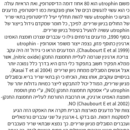
משום utrophin הוא 80 אחוז דומה הדיסטרופין, ואת הראיות עולה
כי הוא עשוי להגשים רבים של אותן פונקציות כמו דיסטרופין, מדענים
הציעו כי utrophin עשוי להוות תחליף יעיל לדיסטרופין בתאי שריר
של החולים בניוון שרירים. לפיכך, כל חומר שמקדם גידול בייצור של
utrophin עשויה להועיל בטיפול בניוון שרירים.
בסוף 1990, מדענים צרפתים גילו כי עכברים שצרכו חומצת האמינו
ארגינין כתוסף מזון, נצפה ייצור משופר אוטרופין - utrophin
(Chaubourt E et al 1999). המדענים הראו כי גידול זה היה עקב
צריכת ארגינין שגרמה לעליית תחמוצת החנקן (nitric oxide), אשר
ממלא תפקיד חשוב בתפקוד כלי הדם היא בדרך כלל נמוכה יותר
אצל אנשים הסובלים ממחת ניוון שרירים (Kasai T et al 2004).
בניסויים עוקבים, אותו צוות, הוכיחו כי הן בתאי שריר בריא ובסובלים
מניוון שרירים, המודל יכול להתבקש לייצר כמויות גדולות יותר של
utrophin ע"י אספקת תחמוצת החנקן (NO), ע"י מתן תוספת
חומצת האמינו ארגינין, או תרכובת התורמת לעלייה תחמוצת החנקן-
NO (Chaubourt E et al 2002).
צוות של מדענים מארצות הברית חקרה את האפקט הזה הגיע
למסקנות דומות. הם בדקו L-ארגנין על שני עכברים נורמאליים
ועכברים הסובלים מניוון שרירים. כך נמצא שבתאי שריר מעכברים