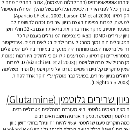
יפתחו אוסטיאופורוזיס (התדלדלות העצמות), אם כי התהליך מתחיל
בדרך כלל לפני הירידה לכיסא הגלגלים בשל מהלך המחלה והטיפול
הקורטיזון (Aparicio LF et al 2002; Larson CM et al 2000).
למעשה, למרות צפיפות העצם בניוון שרירים זכתה לתשומת לב
מועטה יחסית, מחקר אחד בדק את בריאות העצם ב- 32 חולי דושן
ניוון שרירים (DMD) ומצאו כי צפיפות המינרלים בעצם של כל
המטופלים היה נמוך מהרגיל עבור ילדים בגילאים דומים. אינדיקטור
זה של בריאות העצם פוחתת היה מתקדם במיוחד בחולים המטופלים
בסטרואידים (קורטיזון). המדענים גילו גם כי לחולים היו רמות נמוכות
מן הרגיל של צורה של ויטמין D (Bianchi ML et al 2003). למרות
שאין מחקרים קליניים רשמיים נערכו על מתן ויטמין D וסידן משלימה
לחולים בניוון שרירים, בפועל כבר מומלץ ע"י חוקר אחד לפחות
(Leighton S 2003).
ניוון שרירים גלוטמין (Glutamine)
חומצת האמינו גלוטמין היא מעורבת בתהליכים מטבוליים רבים.
הגלוטמין משמשת כמקור אנרגיה חשוב תאים רבים.
כמה חוקרים טענו שגלוטמין עשוי להיות "חיונית" בחולי דושן ניוון
שרירים (DMD) בגלל פגיעה ביכולת לסנתז גלוטמין (Hankard R et