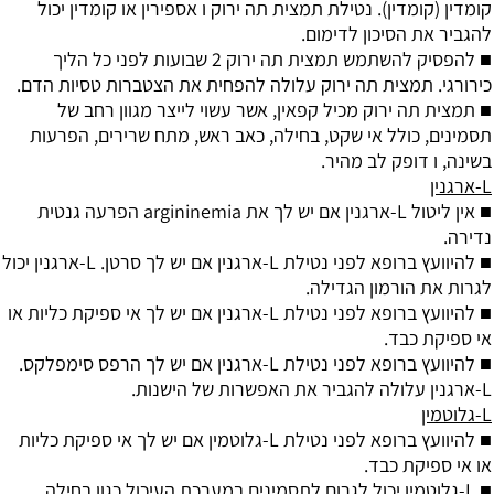
קומדין (קומדין). נטילת תמצית תה ירוק ו אספירין או קומדין יכול
להגביר את הסיכון לדימום.
■ להפסיק להשתמש תמצית תה ירוק 2 שבועות לפני כל הליך
כירורגי. תמצית תה ירוק עלולה להפחית את הצטברות טסיות הדם.
■ תמצית תה ירוק מכיל קפאין, אשר עשוי לייצר מגוון רחב של
תסמינים, כולל אי שקט, בחילה, כאב ראש, מתח שרירים, הפרעות
בשינה, ו דופק לב מהיר.
L-ארגנין
■ אין ליטול L-ארגנין אם יש לך את argininemia הפרעה גנטית
נדירה.
■ להיוועץ ברופא לפני נטילת L-ארגנין אם יש לך סרטן. L-ארגנין יכול
לגרות את הורמון הגדילה.
■ להיוועץ ברופא לפני נטילת L-ארגנין אם יש לך אי ספיקת כליות או
אי ספיקת כבד.
■ להיוועץ ברופא לפני נטילת L-ארגנין אם יש לך הרפס סימפלקס.
L-ארגנין עלולה להגביר את האפשרות של הישנות.
L-גלוטמין
■ להיוועץ ברופא לפני נטילת L-גלוטמין אם יש לך אי ספיקת כליות
או אי ספיקת כבד.
■ L-גלוטמין יכול לגרום לתסמינים במערכת העיכול כגון בחילה