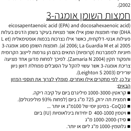
2002).
חמצות השומן אומגה-3
(eicosapentaenoic acid (EPA) and docosahexaenoic acid
(DHA שתי חומצות שומן אילו אשר מצויות בעיקר בשמן הדגים בעלות
פעילות אנטי-דלקתית, כאשר אילו נצרכות בכמות אופטימאלית (L et
al 2006; La Guardia M et al 2005). חומצות השומן מסוג אומגה-3
חיוניות לממברנות (קרומיות) התאים בהם הן גורמות לייצוב הקרומית
ותפקוד תקין (Zamaria N 2004). לפיכך לפחות מדען אחד מציעה
צריכת אומגה-3 אשר עשוי להקל על הסובלים ממחלת דושן ניוון
שרירים (Leighton S 2003).
על כן, לפי מחקרים אילו ואחרים, מומלץ לצרוך את תוספי המזון
הבאים
:
■
קראטין
-1000-3000 מיליגרם ביום על קיבה ריקה.
■ תמצית
תה ירוק
, 725 מ"ג ביום (לפחות 93% פוליפנולים).
■ CoQ10- במינון יומי של 100מ"ג או יותר ...
■
ויטמין D
400-1000 יחידות בינלאומיות (IU) ביום
■ סידן-1000-2000 מ"ג
■
גלוטמין
-1000 מ"ג ליום או יותר.