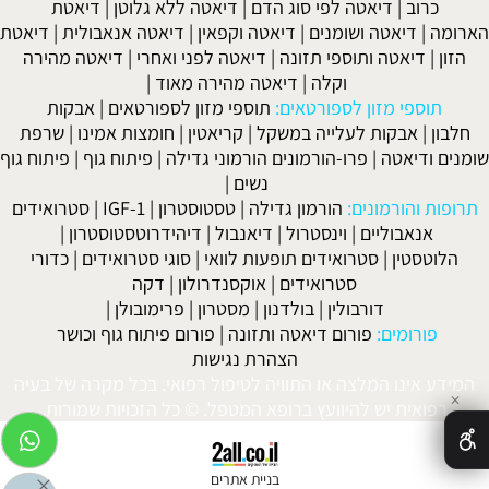
כרוב
|
דיאטה לפי סוג הדם
|
דיאטה ללא גלוטן
|
דיאטת
הארומה
|
דיאטה ושומנים
|
דיאטה וקפאין
|
דיאטה אנאבולית
|
דיאטת
הזון
|
דיאטה ותוספי תזונה
|
דיאטה לפני ואחרי
|
דיאטה מהירה
וקלה
|
דיאטה מהירה מאוד
|
תוספי מזון לספורטאים:
תוספי מזון לספורטאים
|
אבקות
חלבון
|
אבקות לעלייה במשקל
|
קריאטין
|
חומצות אמינו
|
שרפת
שומנים ודיאטה
|
פרו-הורמונים הורמוני גדילה
|
פיתוח גוף
|
פיתוח גוף
נשים
|
תרופות והורמונים:
הורמון גדילה
|
טסטוסטרון
|
IGF-1
|
סטרואידים
אנאבוליים
|
וינסטרול
|
דיאנבול
|
דיהידרוטסטוסטרון
|
הלוטסטין
|
סטרואידים תופעות לוואי
|
סוגי סטרואידים
|
כדורי
סטרואידים
|
אוקסנדרולון
|
דקה
דורבולין
|
בולדנון
|
מסטרון
|
פרימובולן
|
פורומים:
פורום דיאטה ותזונה
|
פורום פיתוח גוף וכושר
הצהרת נגישות
המידע אינו המלצה או התוויה לטיפול רפואי. בכל מקרה של בעיה
✕
רפואית יש להיוועץ ברופא המטפל. © כל הזכויות שמורות.
בניית אתרים