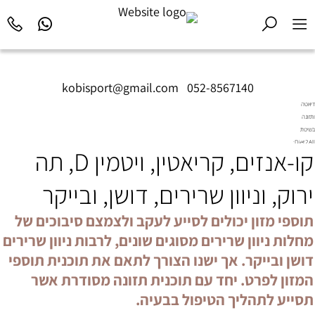
kobisport@gmail.com
|
052-8567140
דיאטה
ותזונה
בשיטת
Diet2All:
קו-אנזים, קריאטין, ויטמין D, תה
המדע
שמאחורי
הגוף
ירוק, וניוון שרירים, דושן, ובייקר
המושלם.
תוספי מזון יכולים לסייע לעקב ולצמצם סיבוכים של
מחלות ניוון שרירים מסוגים שונים, לרבות ניוון שרירים
דושן ובייקר. אך ישנו הצורך לתאם את תוכנית תוספי
המזון לפרט. יחד עם תוכנית תזונה מסודרת אשר
תסייע לתהליך הטיפול בבעיה.