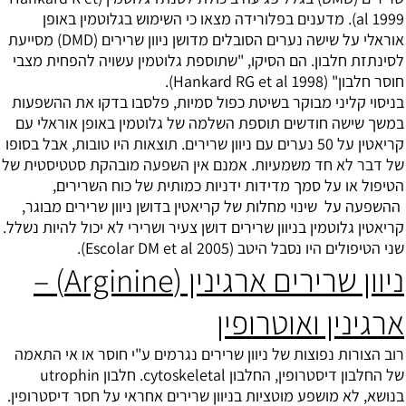
al 1999). מדענים בפלורידה מצאו כי השימוש בגלוטמין באופן
אוראלי על שישה נערים הסובלים מדושן ניוון שרירים (DMD) מסייעת
לסינתזת חלבון. הם הסיקו, "שתוספת גלוטמין עשויה להפחית מצבי
חוסר חלבון" (Hankard RG et al 1998).
בניסוי קליני מבוקר בשיטת כפול סמיות, פלסבו בדקו את ההשפעות
במשך שישה חודשים תוספת השלמה של גלוטמין באופן אוראלי עם
קריאטין על 50 נערים עם ניוון שרירים. תוצאות היו טובות, אבל בסופו
של דבר לא חד משמעיות. אמנם אין השפעה מובהקת סטטיסטית של
הטיפול או על סמך מדידות ידניות כמותית של כוח השרירים,
ההשפעה על שינוי מחלות של קריאטין בדושן ניוון שרירים מבוגר,
קריאטין גלוטמין בניוון שרירים דושן צעיר ושרירי לא יכול להיות נשלל.
שני הטיפולים היו נסבל היטב (Escolar DM et al 2005).
ניוון שרירים ארגינין (Arginine) –
ארגינין ואוטרופין
רוב הצורות נפוצות של ניוון שרירים נגרמים ע"י חוסר או אי התאמה
של החלבון דיסטרופין, החלבון cytoskeletal. חלבון utrophin
בנושא, לא מושפע מוטציות בניוון שרירים אחראי על חסר דיסטרופין.