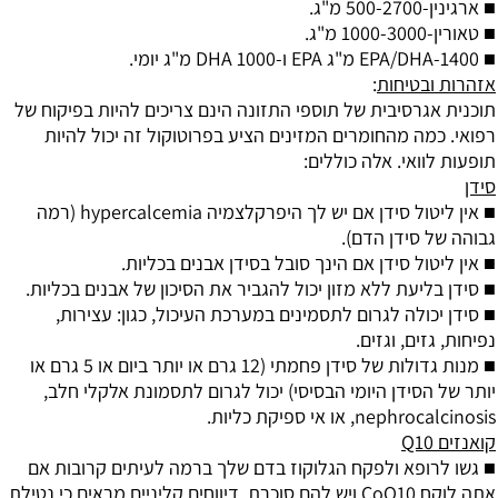
■
ארגינין
-500-2700 מ"ג.
■ טאורין-1000-3000 מ"ג.
■ EPA/DHA-1400 מ"ג EPA ו-DHA 1000 מ"ג יומי.
אזהרות ובטיחות
:
תוכנית אגרסיבית של תוספי התזונה הינם צריכים להיות בפיקוח של
רפואי. כמה מהחומרים המזינים הציע בפרוטוקול זה יכול להיות
תופעות לוואי. אלה כוללים:
סידן
■ אין ליטול סידן אם יש לך היפרקלצמיה hypercalcemia (רמה
גבוהה של סידן הדם).
■ אין ליטול סידן אם הינך סובל בסידן אבנים בכליות.
■ סידן בליעת ללא מזון יכול להגביר את הסיכון של אבנים בכליות.
■ סידן יכולה לגרום לתסמינים במערכת העיכול, כגון: עצירות,
נפיחות, גזים, וגזים.
■ מנות גדולות של סידן פחמתי (12 גרם או יותר ביום או 5 גרם או
יותר של הסידן היומי הבסיסי) יכול לגרום לתסמונת אלקלי חלב,
nephrocalcinosis, או אי ספיקת כליות.
קואנזים Q10
■ גשו לרופא ולפקח הגלוקוז בדם שלך ברמה לעיתים קרובות אם
אתה לוקח CoQ10 ויש להם סוכרת. דיווחים קליניים מראים כי נטילת