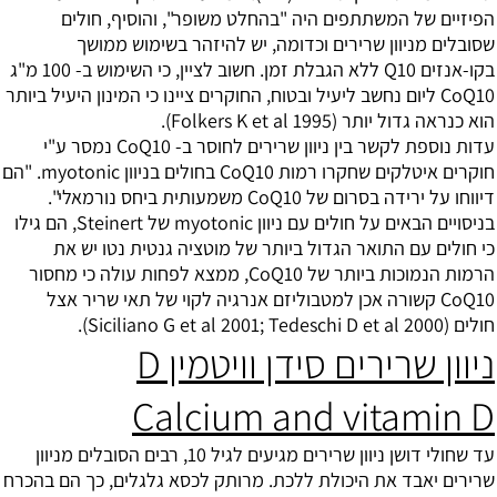
הפיזיים של המשתתפים היה "בהחלט משופר", והוסיף, חולים
שסובלים מניוון שרירים וכדומה, יש להיזהר בשימוש ממושך
בקו-אנזים Q10 ללא הגבלת זמן. חשוב לציין, כי השימוש ב- 100 מ"ג
CoQ10 ליום נחשב ליעיל ובטוח, החוקרים ציינו כי המינון היעיל ביותר
הוא כנראה גדול יותר (Folkers K et al 1995).
עדות נוספת לקשר בין ניוון שרירים לחוסר ב- CoQ10 נמסר ע"י
חוקרים איטלקים שחקרו רמות CoQ10 בחולים בניוון myotonic. "הם
דיווחו על ירידה בסרום של CoQ10 משמעותית ביחס נורמאלי".
בניסויים הבאים על חולים עם ניוון myotonic של Steinert, הם גילו
כי חולים עם התואר הגדול ביותר של מוטציה גנטית נטו יש את
הרמות הנמוכות ביותר של CoQ10, ממצא לפחות עולה כי מחסור
CoQ10 קשורה אכן למטבוליזם אנרגיה לקוי של תאי שריר אצל
חולים (Siciliano G et al 2001; Tedeschi D et al 2000).
ניוון שרירים סידן וויטמין D
Calcium and vitamin D
עד שחולי דושן ניוון שרירים מגיעים לגיל 10, רבים הסובלים מניוון
שרירים יאבד את היכולת ללכת. מרותק לכסא גלגלים, כך הם בהכרח