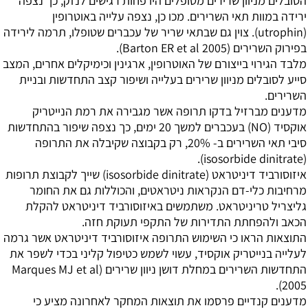
הסובלים מניוון שרירים מטופלים היו פחות רגישים לנזק, כך נצפה
ירידה במוות תאי השרירים. מכו כן, נצפה עלייה באוטרופין
(utrophin). צוין גם שבתאי שריר של עכברים שטופלו, תרמה לירידה
בפירוק השרירים (Barton ER et al 2005).
מלבד הגירוי בייצורם של האוטרופין, ארגינין וכימיקלים אחרים, המצב
סייע לסובלים מניוון שרירים בעלייה ושיפור קצב התחדשות ובניית
השרירים.
מדענים מברזיל בדקו תרופה אשר מגבירה את רמת הנייטריק
אוקסיד (NO) בעכברים למשך 20 ימים, כך נצפה שיפור בהתחדשות
סיבי תאי השרירים ב- 20%, רק בקבוצה שקיבלה את התרופה
(isosorbide dinitrate).
איזוסורביד דיניטראט (isosorbide dinitrate) שייך לקבוצת תרופות
מרחיבות כלי-דם הנקראות ניטראטים, והכוללות גם את החומר
גליצריל טריניטראט. משתמשים באיזוסורביד דיניטראט להקלת
הכאב ולהפחתת התדירות של התקפי תעוקת חזה.
התוצאות הראו כי השימוש התרופה איזוסורביד דיניטראט אשר גרמה
לעלייה בנייטריק אוקסיד, עשוי לשמש כטיפול קליני בכדי לשפר את
התחדשות השרירים במחלת דושן ניוון שרירים (Marques MJ et al
2005).
מדענים קנדיים פרסמו את תוצאות המחקר לאחרונה מציע כי