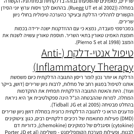
שרירים, מאמינים שהשפעתו גבוהה בדלקתיות ובפתולוגיה הקשורה
במחלה ((Ruegg UT et al 2002). בהתאם לכך ויסות ערוץ יוני הסידן
הקשורים לתהליכי הדלקת ובעיקר כהערכה טיפולית בחולי ניוון
שרירים.
במכרסמי מעבדה, נמצא כי עם ההזדקנות ישנה ירידה בכמות
חומצת האמינו טאורין בתאי השריר. תוספת טאורין עשויה לשנות את
המצב (Pierno S et al 1998).
טיפול אנטי-דלקת (Anti-
Inflammatory Therapy)
הדלקת או יותר נכון לומר ריסון התגובה הדלקתית כיום משמשת
אותנו לטיפול במגוון רחב של מחלות, לרבות ניוון שרירים (דושן, בייקר
ועוד). היות והאטת התגובה הדלקתית תפחית את התקדמות
המחלה. למרות שההבטחה הנ"ל הינה ספקולטיבית אך היא ניראת
בהחלט מבטיחה (Tidball JG et al 2005).
מדענים הראו כי לתגובה הדלקתית כרונית במחלת דושן ניוון שרירים
(DMD) פעילות מתואמת של רכיבים דלקתיים רבים, כגון: ציטוקינים
(cytokine) וסיגנלים של כמוקינים (chemokine), כדוריות דם
לבנות, ופעילות מערכת הקומפלימנט - משלימה (Porter JD et al