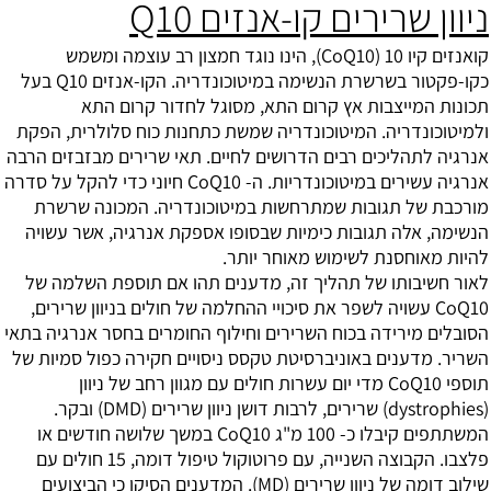
ניוון שרירים קו-אנזים Q10
קואנזים קיו 10 (CoQ10), הינו נוגד חמצון רב עוצמה ומשמש
כקו-פקטור בשרשרת הנשימה במיטוכונדריה. הקו-אנזים Q10 בעל
תכונות המייצבות אץ קרום התא, מסוגל לחדור קרום התא
ולמיטוכונדריה. המיטוכונדריה שמשת כתחנות כוח סלולרית, הפקת
אנרגיה לתהליכים רבים הדרושים לחיים. תאי שרירים מבזבזים הרבה
אנרגיה עשירים במיטוכונדריות. ה- CoQ10 חיוני כדי להקל על סדרה
מורכבת של תגובות שמתרחשות במיטוכונדריה. המכונה שרשרת
הנשימה, אלה תגובות כימיות שבסופו אספקת אנרגיה, אשר עשויה
להיות מאוחסנת לשימוש מאוחר יותר.
לאור חשיבותו של תהליך זה, מדענים תהו אם תוספת השלמה של
CoQ10 עשויה לשפר את סיכויי ההחלמה של חולים בניוון שרירים,
הסובלים מירידה בכוח השרירים וחילוף החומרים בחסר אנרגיה בתאי
השריר. מדענים באוניברסיטת טקסס ניסויים חקירה כפול סמיות של
תוספי CoQ10 מדי יום עשרות חולים עם מגוון רחב של ניוון
(dystrophies) שרירים, לרבות דושן ניוון שרירים (DMD) ובקר.
המשתתפים קיבלו כ- 100 מ"ג CoQ10 במשך שלושה חודשים או
פלצבו. הקבוצה השנייה, עם פרוטוקול טיפול דומה, 15 חולים עם
שילוב דומה של ניוון שרירים (MD). המדענים הסיקו כי הביצועים