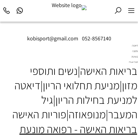
kobisport@gmail.com
|
052-8567140
דיאטה
ותזונה
בשיטת
Diet2All:
בריאות האישה|נשים ותוספי
המדע
שמאחורי
הגוף
מזון|מניעת תחלואי הריון|דיאטה
המושלם.
למניעת בחילות הריון|גיל
המעבר|מנופאוזה|פוריות האישה
בריאות האישה - רפואה מונעת