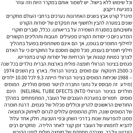
וכל שימוש ללא בישול. יש לשמור אותם במקרר היות וזה עוזר
במניעת ריקבון.
מינרל קורט אבץ
בשנים האחרונות נערכים ברחבי העולם מחקרים
שונים במטרה להבין ולחשוף את תפקדם של יסודות הקורט
וחשיבותם במסגרת השמירה על בריאותנו. ככלל, סוברים חוקרי
המדע כיום כי יסודות הקורט מפעילים תגובות ותהליכים הקשורים
לחילוף החומרים בגופנו, אך הם אינם משתתפים בפועל בתהליך
חילוף חומרים בעצמו, מכל מקום מוסכם על החוקרים כי על האדם
לצרוך כמויות קטנות אך הכרחיות של יסודות קורט בתפריטו.
פגמים בצינור הנרוולי חומצה פולית
בארצות הברית נולדים בכל שנה
כ-2500 תינוקות עם מומים בצינור הנרוולי. בארץ בין השנים 1974
– 1988 שכיחות המומים בצינור הנרוולי הייתה 9.3 לכל 10.00 ילודים
(מידע זה מבוסס על נתוני החברה לניטור מומים מולדים, המומים
מולדים בצינור הנרוולי NTD) NELIRAL TUBE DFECTS) הינם
מומים חמורים במערכת העצבים של העובר, המתפתחים במהלך
החודשים הראשונים להריון וכוללים מכלול של פגמים. דרגת חומרה
של המומים שונה, חלק מהמומים עלולים לגרום לשיתוק וכתוצאה
ממנו להפרעות שנות בדרכי השתן ובפי הטבעת. חלק אחד עלול
להביא לתמותו של העובר זמן קצר לאחר הלידה. מחקרים רבים
הצביעו על כך שצרכה מספקת של חומצה פולית ליפני ההיריון