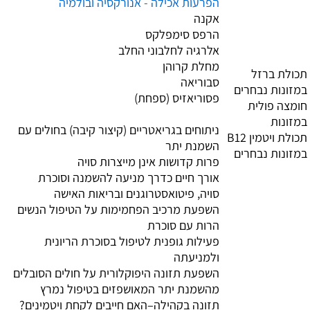
הפרעות אכילה - אנורקסיה ובולמיה
אקנה
הרפס סימפלקס
אלרגיה לחלבוני החלב
מחלת קרוהן
תכולת ברזל
סבוריאה
במזונות נבחרים
פסוריאזיס (ספחת)
חומצה פולית
במזונות
ניתוחים בגריאטריים (קיצור קיבה) בחולים עם
תכולת ויטמין B12
השמנת יתר
במזונות נבחרים
פרות קדושות אינן מייצרות סויה
אורך חיים כדרך מניעה להשמנה וסוכרת
סויה, פיטואסטרוגנים ובריאות האישה
השפעת מרכיב הפחמימות על הטיפול הנשים
הרות עם סוכרת
פעילות גופנית לטיפול בסוכרת הריונית
ולמניעתה
השפעת תזונה היפוקלורית על חולים הסובלים
מהשמנת יתר המאושפזים בטיפול נמרץ
תזונה בקהילה–האם חייבים לקחת ויטמינים?