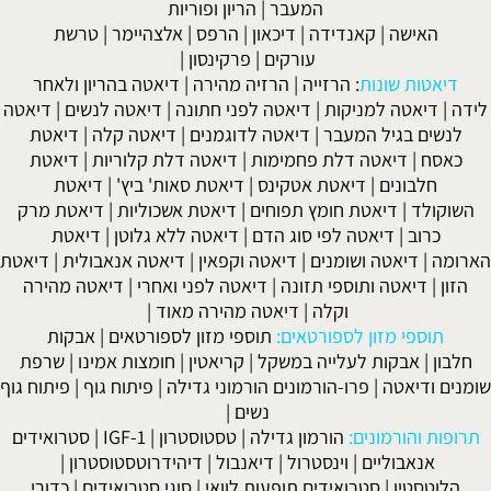
המעבר
|
הריון ופוריות
האישה
|
קאנדידה
|
דיכאון
|
הרפס
|
אלצהיימר
|
טרשת
עורקים
|
פרקינסון
|
דיאטות שונות
:
הרזייה
|
הרזיה מהירה
|
דיאטה בהריון ולאחר
לידה
|
דיאטה למניקות
|
דיאטה לפני חתונה
|
דיאטה לנשים
|
דיאטה
לנשים בגיל המעבר
|
דיאטה לדוגמנים
|
דיאטה קלה
|
דיאטת
כאסח
|
דיאטה דלת פחמימות
|
דיאטה דלת קלוריות
|
דיאטת
חלבונים
|
דיאטת אטקינס
|
דיאטת סאות' ביץ'
|
דיאטת
השוקולד
|
דיאטת חומץ תפוחים
|
דיאטת אשכוליות
|
דיאטת מרק
כרוב
|
דיאטה לפי סוג הדם
|
דיאטה ללא גלוטן
|
דיאטת
הארומה
|
דיאטה ושומנים
|
דיאטה וקפאין
|
דיאטה אנאבולית
|
דיאטת
הזון
|
דיאטה ותוספי תזונה
|
דיאטה לפני ואחרי
|
דיאטה מהירה
וקלה
|
דיאטה מהירה מאוד
|
תוספי מזון לספורטאים:
תוספי מזון לספורטאים
|
אבקות
חלבון
|
אבקות לעלייה במשקל
|
קריאטין
|
חומצות אמינו
|
שרפת
שומנים ודיאטה
|
פרו-הורמונים הורמוני גדילה
|
פיתוח גוף
|
פיתוח גוף
נשים
|
תרופות והורמונים:
הורמון גדילה
|
טסטוסטרון
|
IGF-1
|
סטרואידים
אנאבוליים
|
וינסטרול
|
דיאנבול
|
דיהידרוטסטוסטרון
|
הלוטסטין
|
סטרואידים תופעות לוואי
|
סוגי סטרואידים
|
כדורי