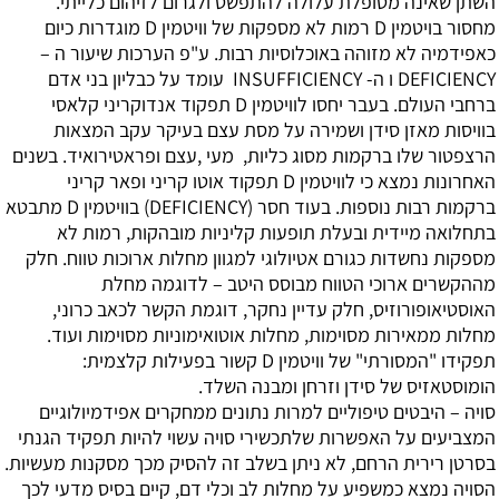
השתן שאינה מטופלת עלולה להתפשט ולגרום לזיהום כלייתי.
מחסור בויטמין D
רמות לא מספקות של וויטמין D מוגדרות כיום
כאפידמיה לא מזוהה באוכלוסיות רבות. ע"פ הערכות שיעור ה –
DEFICIENCY ו ה- INSUFFICIENCY עומד על כבליון בני אדם
ברחבי העולם. בעבר יחסו לוויטמין D תפקוד אנדוקריני קלאסי
בוויסות מאזן סידן ושמירה על מסת עצם בעיקר עקב המצאות
הרצפטור שלו ברקמות מסוג כליות, מעי ,עצם ופראטירואיד. בשנים
האחרונות נמצא כי לוויטמין D תפקוד אוטו קריני ופאר קריני
ברקמות רבות נוספות. בעוד חסר (DEFICIENCY) בוויטמין D מתבטא
בתחלואה מיידית ובעלת תופעות קליניות מובהקות, רמות לא
מספקות נחשדות כגורם אטיולוגי למגוון מחלות ארוכות טווח. חלק
מההקשרים ארוכי הטווח מבוסס היטב – לדוגמה מחלת
האוסטיאופורוזיס, חלק עדיין נחקר, דוגמת הקשר לכאב כרוני,
מחלות ממאירות מסוימות, מחלות אוטואימוניות מסוימות ועוד.
תפקידו "המסורתי" של וויטמין D קשור בפעילות קלצמית:
הומוסטאזיס של סידן וזרחן ומבנה השלד.
סויה – היבטים טיפוליים
למרות נתונים ממחקרים אפידמיולוגיים
המצביעים על האפשרות שלתכשירי סויה עשוי להיות תפקיד הגנתי
בסרטן רירית הרחם, לא ניתן בשלב זה להסיק מכך מסקנות מעשיות.
הסויה נמצא כמשפיע על מחלות לב וכלי דם, קיים בסיס מדעי לכך