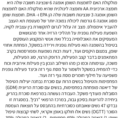
מולקולת האם לחומצות השומן אומגה 6 שנציגה חשובה שלה היא
חומצה ארכיונית AA וחומצה לינולנית שהיא מולקולת האם לחומצות
השומן אומגה 3 שנציגות חשובות שלה הן EPA ו- DHA. חומצות שומן
מסוג אומגה 6 גורמות ליכולת נמוכה יותר של מעטפת תא העצב
להעביר אימפולס. מצב זה עלול לגרום לתקשורת בין עצבית לקויה.
השפעת פעילות גופנית על תהליכי הרזיה
אחד מהנושאים
המעסיקים את האוכלוסייה בכלל ואת אנשי המקצוע העוסקים
בטיפול בהשמנה הוא פעילות גופנית וירידה במשקל, הפחתת אחוזי
שומן, צמצום היקפים ועוד, דעות רבות נשמעות ומפורסמות בקרב
המתאמנים בדבר קצב הפעילות, הדופק הרצוי, סוג הפעילות,
משכה, עצימותה וכמו כן מהו השילוב הנכון בין פעילות אירובית וכוח
כדי להפחית במשקל ולשמור על מסת גוף רזה וכיצד פעילות גופנית
משפיעה על חילוף חומרים מסת גוף רזה ועוד.
הפחמימות והטיפול בנשים הרות עם סוכרת
נבחנה יעילות הטיפול
של דיאטה מופחתת בפחמימות, בנשים עם סוכרת הריונית (GDM)
הסובלות מעודף משקל. העבודה נעשתה במרפאת סוכרת בהריון,
ביחידה להריונות בסיכון גבוה, במרכז הרפואי "רבין". במסגרת זו
נבדקו 47 נשים שאובחנו כסוכרתיות בהתבסס על תוצאות העמסת
הסוכר (OGTT) נשים אלו חולקו באופן אקראי, לשתי קבוצות טיפול
שוות: 1) דיאטה המכילה 40% פחמימות , 2) דיאטה המכילה 30%