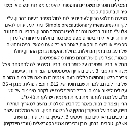
המכילים חומרים משמרים ותוספות. להימנע מפירות יבשים או מיצי
פירות בתוספת סוכר.
מניעת תחלואי הריון
לעיתים יכולות לחול מספר בעיות בהריון. ע"י
לקיחת Simple precautionary measures ניתן למנוע תחלואים
אלו ע"י תזונה בריאה ונכונה לפני ובמהלך ההריון. בהריון בו התזונה
ירודה, יבואו לידי ביטוי סימפטומים כמו: בחילות מריחות של מזון
ספציפי או בשמים והקאות לאחר האוכל טעם מטאלי בפה ותחושה
של רעב גם בזמן הבחילות. בחילות והקאות בזמן ההריון, יחולו
כאמור, אצל נשים שתזונתם פחות מהאופטימום.
תחלואי הריון ושמירה על כושר בזמן הריון
נמיה יכולה להתפתח אצל
אשה אחת מבין 3 נשים בהריון הסימפטומים הם: חיוורון, עייפות,
צריכב בלשון ותחושה כללית רעה. אנמיה זו תוצאה של רמות נמוכות
של ברזל בדם. למרות שגם חוסר של B12, חומצה פולית, מנגן ו- B6
עלולים לייצור אנמיה. ברזל כסולפלינט יש לקחת מינימום של 20
מ"ג. על מנת לפתור את בעיית האנמיה יש לקחת 40 מ"ג.
הריון וצמחים
רבות נאמר כל דבש המלכות: נחשב למאריך תוחלת
חיים, שומר על תפקודן התקין של בלוטת המין. דבש המלכות עשיר
ברכיבים בריאותיים כגון: ויטמיני B, לציטין, ברזל, סידן, נחושת,
אשלגן, גופרית, זרחן, צורן ורכיבים אנטי בקטריאלים (נוגדי חיידקים).