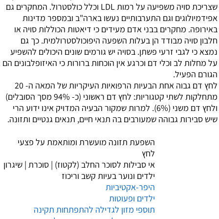
שצריכת סויה משפיעה על רמות LDL וכלל כולסטרול. המחקרים גם
אפידמיולוגים וגם התערבותיים נעשו בארה"ב ובמספר מדינות
באירופה. מחקרים בבני אדם מעידים כי דיאטות הכוללות סויה או
חלבון סויה מבודד הן בעלות השפעה היפוכולסטרולמית. כך גם
נמצא כי לגבי זרעי פשתן. בסויה יש גורמים שונים היכולים להשפיע
על מחלות לב וכלי דם וכרגע אין הוכחות ברורות כי האיזופלבונים הם
הגורם הפעיל.
לחץ דם גבוה
אחת הבעיות הרפואיות העיקריות של המאה ה- 20
מתחלקות לשתי קטגוריות: לחץ דם ראשוני (כ- 94% מסך הסובלים)
ולחץ דם משני (6%). למרות שמקור הבעיה המדויק אינו ידוע הרי
שיש סבירות גבוהה שמעורבים בה תנאי חיים, תנאים גנטיים ותזונה.
השפעת תזונה מועשרת ומותאמת על פצעי
לחץ
אי סבילות לסוכר החלב (לקטוז)
|
סוכרת
|
שיגרון
ילדים ונוער בעיות קשב וריכוז
היפר-אקטיביות
ילדים ופעוטות
תוספי מזון לגדילה להתפתחות תקינה