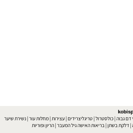
 בדלקות פרקים - אוסטאוארטריטיס, ראומטואיד ארטריטיס
אנטומיה של
|
לקתיות ודרכי הטיפול בהן
ויטמין D
קונטראינדיקציות של תוספי מזון
|
|
kob