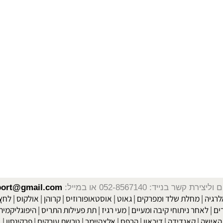
אנטימיה של השרירים
כאבי שרירים
גלוקוזמין וכונדרואיטין לטיפול
|
|
ין D
סקירת מערכות אנטומיה ופיזיולוגיה
מערכת השרירים
מחלות ד
|
|
|
שר בנייד: 052-8567140
או במייל:
isport@gmail.com