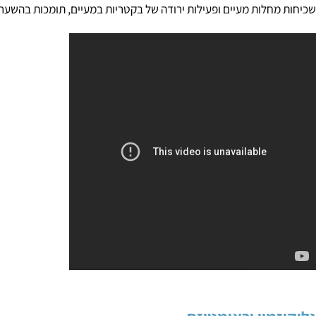
מחלה הינן: כאב עז במפרקים עם התפתחות דלקת, עייפות, חום נמוך, 
חלות מעיים ופעילות ירודה של בקטריות במעיים, תומכות בהשערה כי א