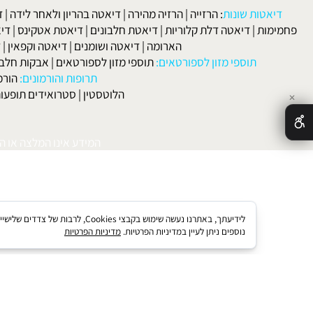
 ורפואה:
סוכרת
|
סינוסיטיס
|
מחלות בדרכי הנשימה
|
אסטמה
|
אלרגיה
הקרחה
|
פסוריאזיס
|
סבוריאה
|
קוליטיס אולצרוזה
|
טחורים
|
לא
האיש
אטות שונות
:
הרזייה
|
הרזיה מהירה
|
דיאטה בהריון ולאחר לידה
|
דיאטה 
מות
|
דיאטה דלת קלוריות
|
דיאטת חלבונים
|
דיאטת אטקינס
|
דיאטת סא
הארומה
|
דיאטה ושומנים
|
דיאטה וקפאין
|
דיאטה
תוספי מזון לספורטאים:
תוספי מזון לספורטאים
|
אבקות חלבון
|
אבק
תרופות והורמונים:
הורמון גדי
הלוטסטין
|
סטרואידים תופעות לוואי
המידע אינו המלצה או התוויה 
לידיעתך, באתרנו נעשה שימוש בקבצי kies
נוספים ניתן לעיין במדיניות הפרטיות.
מדיניות הפרטיות