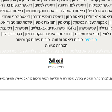
|
מחלת שלד ומפרקים
|
גאוט
|
אוסטאופורוזיס
|
קרוהן
|
אולקוס
|
לחץ דם
חר ניתוחי קיבה ומעיים
| מעי רגיז |
תת פעילות התריס
|
היפוגליקמיה
|
ד
ה
|
קאנדידה
|
דיכאון
|
הרפס
|
אלצהיימר
|
טרשת עורקים
|
פרקינסון
|
למניקות
|
דיאטה לפני חתונה
|
דיאטה לנשים
|
דיאטה לנשים בגיל המע
ות' ביץ'
|
דיאטת השוקולד
|
דיאטת חומץ תפוחים
|
דיאטת אשכוליות
|
 אנאבולית
|
דיאטת הזון
|
דיאטה ותוספי תזונה
|
דיאטה לפני ואחרי
|
דיא
ות לעלייה במשקל
|
קריאטין
|
חומצות אמינו
|
שרפת שומנים ודיאטה
|
פ
לה
|
טסטוסטרון
|
IGF-1
|
סטרואידים אנאבוליים
|
וינסטרול
|
דיאנבול
|
ד
|
סוגי סטרואידים
|
כדורי סטרואידים
|
אוקסנדרולון
|
דקה דורבולין
|
בול
פורומים:
פורום דיאטה ותזונה
|
פורום פיתוח גוף וכושר
הצהרת נגישות
לטיפול רפואי. בכל מקרה של בעיה רפואית יש להיוועץ ברופא המטפל. © 
בניית אתרים
Coo, לרבות של צדדים שלישיים, לצורך ניתוח השימוש באתר, שיפור חוויית הגלישה והצגת פרסום מותאם אישית. 