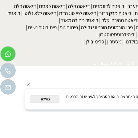
 גבוה
|
כולסטרול
|
טריגליצרידים
|
עצירות
|
מחלות עור
|
נשירת שיער
לקת בשתן
|
בריאות האישה גיל המעבר
|
הריון ופוריות
בר
|
דיאטה לדוגמנים
|
דיאטה קלה
|
דיאטת כאסח
|
דיאטה דלת
דיאטת מרק כרוב
|
דיאטה לפי סוג הדם
|
דיאטה ללא גלוטן
|
דיאטת
טה מהירה וקלה
|
דיאטה מהירה מאוד
|
רו-הורמונים הורמוני גדילה
|
פיתוח גוף
|
פיתוח גוף נשים
|
יהידרוטסטוסטרון
|
דנון
|
מסטרון
|
פרימובולן
|
כל הזכויות שמורות.
המשך גלישה באתר מהווה את הסכמתך לשימוש זה. לפרטים
מאשר