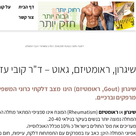
דף הבית
על קובי עזר
צור קשר
דיאטה ותזונה בשיטת Diet2All: המדע שמאחורי הגוף המושלם.
ן, ראומטיזם, גאוט – ד"ר קובי עזרא
שיגרון (Gout, ראומטיזם) הינו מצב דלקתי כרוני 
 וברכיים.
ראומטיזם
(Rheumatism) המונח אינו ספציפי המתאר מחלה הכוללת כאב ותסמינים נוספים שמקורם במפרקים.
ה יותר בנשים בעיקר בגילאי 20-40.
' החולים בישראל כ 10% מכלל האוכלוסייה.