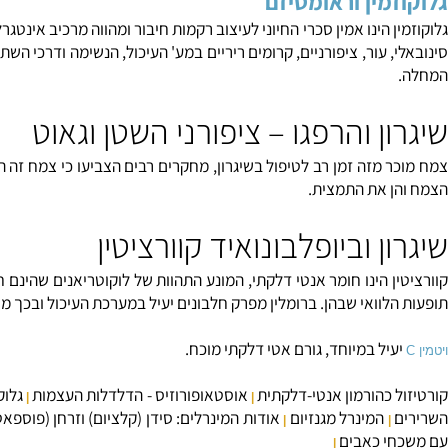
מין וראומטיזם
הינו אמין סכרי החיוני לעיצוב רקמות חיבור ומהווה מרכיב אינטגרלי של 
 עור, ציפורניים, קרומים ריריים במע' העיכול, הנשימה ודרכי השתן). 
ן והרפגו – ציפורני השטן וגאוט
 מזה זמן רב לטיפול ב
שיגרון
, מחקרים רבים הצביעו כי צמח זה הוא אנ
 את התמצית.
ן וביופלבונואיד קוורציטין
הינו חומר אנטי דלקתי, המונע התהוות של לוקוטריאנים שהינם חומרים 
לוואי שבהן. ברומלין מפרק חלבונים יעיל במערכת העיכול ובכך מונע את
יל במיוחד, גורם אטי דלקתי מוכח.