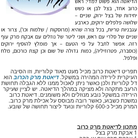
הדיאטה הוא פשוט למדי: ראש
כרוב אחד, בצל לבן או כשש
יחידות של בצל ירוק, שניים –
שלושה פלפלים ירוקים, כארבע
עגבניות טריות, בכל צורה שהיא (מרוסקות / שלמות וכו'), צרור או
שניים של סלרי עם ראש, ושני ליטר של נוזלים עם אבקת מרק עוף
רזה. אפשר לתבל על פי הטעם – אך מומלץ להוסיף ירוקים
(כוסברה, פטרוזיליה), כמות גדולה של שום וכן קצת
כורכום
, מלח
ופלפל.
תפריט דיאטת כרוב מכיל מעט מאוד קלוריות, וזו הסיבה
העיקרית לירידה המהירה במשקל.
דיאטת מרק הכרוב
הוא
דל קלוריות ולכן כאשר ניתן לאכול ממנו ללא הגבלה תחושת
הרעב מתקהה ולא מציקה במהלך הדיאטה. יש לציין שעיקר
הירידה במשקל נובע מנוזלים ולא משומנים. דיאטת כרוב
נמשכת כשבוע, כאשר רובה מבוסס על אכילת מרק כרוב.
המרק מכיל כ-600 קלוריות ונועד ליצור תחושה של שובע.
מתכון לדיאטת מרק כרוב
1 אבקת מרק בצל