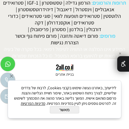
תרופות והורמונים:
הורמון גדילה
|
טסטוסטרון
|
IGF-1
|
סטרואידים
אנאבוליים
|
וינסטרול
|
דיאנבול
|
דיהידרוטסטוסטרון
|
הלוטסטין
|
סטרואידים תופעות לוואי
|
סוגי סטרואידים
|
כדורי
סטרואידים
|
אוקסנדרולון
|
דקה
דורבולין
|
בולדנון
|
מסטרון
|
פרימובולן
|
פורומים:
פורום דיאטה ותזונה
|
פורום פיתוח גוף וכושר
הצהרת נגישות
המידע אינו המלצה או התוויה לטיפול רפואי. בכל מקרה של בעיה
✕
רפואית יש להיוועץ ברופא המטפל. © כל הזכויות שמורות.
בניית אתרים
לידיעתך, באתרנו נעשה שימוש בקבצי Cookies, לרבות של צדדים
שלישיים, לצורך ניתוח השימוש באתר, שיפור חוויית הגלישה והצגת
פרסום מותאם אישית. המשך גלישה באתר מהווה את הסכמתך לשימוש
זה. לפרטים נוספים ניתן לעיין במדיניות הפרטיות.
מדיניות הפרטיות
מאשר