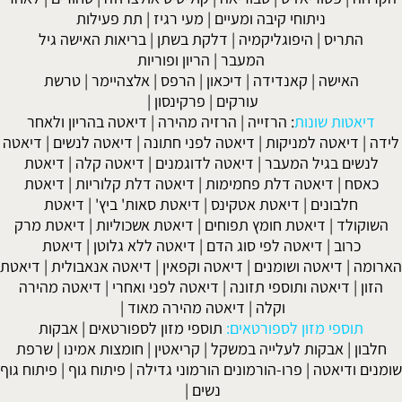
ניתוחי קיבה ומעיים
| מעי רגיז |
תת פעילות
התריס
|
היפוגליקמיה
|
דלקת בשתן
|
בריאות האישה גיל
המעבר
|
הריון ופוריות
האישה
|
קאנדידה
|
דיכאון
|
הרפס
|
אלצהיימר
|
טרשת
עורקים
|
פרקינסון
|
דיאטות שונות
:
הרזייה
|
הרזיה מהירה
|
דיאטה בהריון ולאחר
לידה
|
דיאטה למניקות
|
דיאטה לפני חתונה
|
דיאטה לנשים
|
דיאטה
לנשים בגיל המעבר
|
דיאטה לדוגמנים
|
דיאטה קלה
|
דיאטת
כאסח
|
דיאטה דלת פחמימות
|
דיאטה דלת קלוריות
|
דיאטת
חלבונים
|
דיאטת אטקינס
|
דיאטת סאות' ביץ'
|
דיאטת
השוקולד
|
דיאטת חומץ תפוחים
|
דיאטת אשכוליות
|
דיאטת מרק
כרוב
|
דיאטה לפי סוג הדם
|
דיאטה ללא גלוטן
|
דיאטת
הארומה
|
דיאטה ושומנים
|
דיאטה וקפאין
|
דיאטה אנאבולית
|
דיאטת
הזון
|
דיאטה ותוספי תזונה
|
דיאטה לפני ואחרי
|
דיאטה מהירה
וקלה
|
דיאטה מהירה מאוד
|
תוספי מזון לספורטאים:
תוספי מזון לספורטאים
|
אבקות
חלבון
|
אבקות לעלייה במשקל
|
קריאטין
|
חומצות אמינו
|
שרפת
שומנים ודיאטה
|
פרו-הורמונים הורמוני גדילה
|
פיתוח גוף
|
פיתוח גוף
נשים
|