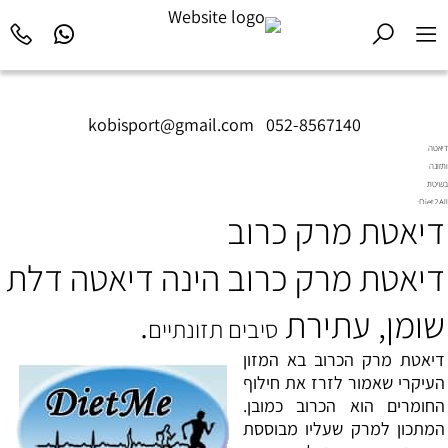
kobisport@gmail.com
|
052-8567140
דיאטה
ותזונה
בשיטת
Diet2All:
דיאטת מרק כרוב
המדע
שמאחורי
הגוף
דיאטת מרק כרוב הינה דיאטה דלת
המושלם.
שומן, עתירת
.
סיבים תזונתיים
דיאטת
מרק הכרוב בא המזון
העיקרי שאמור לזרז את חילוף
החומרים הוא הכרוב כמובן.
המתכון למרק שעליו מבוססת