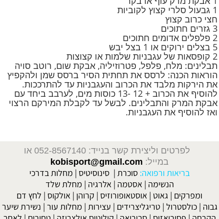
1 אבקת מרק עוף או בקר
1 גבעול סלרי קצוץ לקוביות
חצי כרוב קצוץ
3 גזרים חתוכים
2 פלפלים אדומים חתוכים
5 בצלים ירוקים או 1 בצל יבש
2 קופסאות של עגבניות שלמות או קצוצות
תבלינים: מלח, פלפל, פטרוזיליה, אבקת שום, רוטב סויה
הוראות הכנה: לרסס את תחתית הסיר ברסס שמן ולהקפיץ
את הירקות מלבד את הכרוב והעגבניות עד להתרככות.
להוסיף את הכרוב + 12 -13 כוסות מים, לערבב ביחד עם
אבקת המרק והתבלינים. לבשל עד לקבלת המירקם הרצוי
ואז להוסיף את העגבניות.
ם, דאטת הנקודות, דיאטת העוגיות, דיאטת פופקורן,
לפרטים וליצירת קשר בנייד: 052-8567140
או
במייל:
kobisport@gmail.com
בריאות ורפואה:
סוכרת
|
סינוסיטיס
|
מחלות בדרכי
הנשימה
|
אסטמה
|
אלרגיה
|
מחלת שלד
ומפרקים
|
גאוט
|
אוסטאופורוזיס
|
קרוהן
|
אולקוס
|
לחץ דם
גבוה
|
כולסטרול
|
טריגליצרידים
|
עצירות
|
מחלות עור
|
נשירת שיער
הקרחה
|
פסוריאזיס
|
סבוריאה
|
קוליטיס אולצרוזה
|
טחורים
|
לאחר