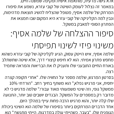
אלא גישה מדעית, מותאמת אישית ומקיפה שמשנה חיים.
במאמר זה נצלול לעומק השיטה של קובי עזרא, נשמע את סיפורו
המרתק של שלמה אסיף, מטופל שהצליח להשיג תוצאות מדהימות,
ונבין למה הקליניקה של קובי עזרא היא המקום שבו תמצאו את
הפתרון הסופי למאבק במשקל.
סיפור ההצלחה של שלמה אסיף:
משינוי פיזי לשינוי תפיסתי
שלמה אסיף, איש הייטק עסוק, הגיע לקליניקה של קובי עזרא כשהוא
מחפש פתרון אמיתי. הוא לא חיפש קיצורי דרך, אלא שיטה שתשתלב
באורח החיים התובעני שלו ותעניק לו את הבריאות והמראה שתמיד
רצה.
בסרטון המרגש, שלמה מספר על החוויה שלו. "אחרי תקופה קצרה
יחסית, אני מרגיש נפלא," הוא משתף בחיוך רחב. "הורדתי 10%
ממשקל גופי, וזה שינוי משמעותי מאוד עבורי." שלמה מדגיש כי לא
מדובר רק במספרים על המשקל. הבגדים יושבים טוב יותר, התנועה
שלו קלה יותר, והוא מרגיש הרבה פחות עייף במהלך היום.
אחד הדברים המרתקים ביותר בסיפורו של שלמה הוא השינוי ביכולת
הגופנית שלו. "בעבר, כשהייתי עולה במדרגות, הייתי מתנשף," הוא