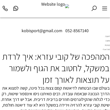
kobisport@gmail.com
|
052-8567140
דיאטה
ותזונה
בשיטת
Diet2All:
המהפכה של קובי עזרא: איך לרדת
המדע
שמאחורי
הגוף
במשקל, לחטוב את הגוף ולשמור
המושלם.
על תוצאות לאורך זמן
בעולם שבו הבטחות לדיאטות קסם צצות בכל פינה, קשה למצוא את
הדרך הנכונה שבאמת עובדת. רבים מאיתנו ניסו אינספור שיטות, רק
כדי לגלות שהקילוגרמים חוזרים בריבית דריבית. אבל יש דרך אחרת.
שיטת קובי עזרא להרזיה וירידה במשקל היא לא עוד דיאטה חולפת,