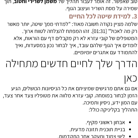
טוב שאפשר. זה אומר לעבור תהליך של
משמן לשרירי וחטוב
, תוך
שמירה על מסת השריר ועיצוב הגוף.
3. למידת שיטה לכל החיים
שלמה מציין נקודה חשובה מאוד: "למדתי ממך שיטה, יותר מאשר
רק מה לאכול" [
01:31
]. זהו המפתח להצלחה לטווח ארוך.
המטופלים של קובי עזרא לא רק מקבלים דף עם הוראות, אלא
לומדים איך הגוף שלהם עובד, איך לבחור נכון במסעדות, ואיך
להתמודד עם אתגרים יומיומיים.
הדרך שלך לחיים חדשים מתחילה
כאן
אם גם אתם מרגישים שמיציתם את כל הניסיונות הכושלים, הגיע
הזמן לבחור במומחה. קובי עזרא מלווה את מטופליו צעד אחר צעד,
עם המון ידע, ניסיון ותמיכה.
התהליך בקליניקה כולל:
אבחון ראשוני מקיף.
בניית תוכנית תזונה מדעית.
ליווי צמוד ומעקב אחר התקדמות.