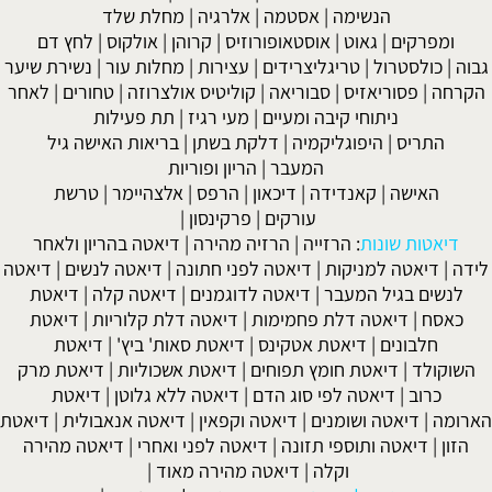
הנשימה
|
אסטמה
|
אלרגיה
|
מחלת שלד
ומפרקים
|
גאוט
|
אוסטאופורוזיס
|
קרוהן
|
אולקוס
|
לחץ דם
גבוה
|
כולסטרול
|
טריגליצרידים
|
עצירות
|
מחלות עור
|
נשירת שיער
הקרחה
|
פסוריאזיס
|
סבוריאה
|
קוליטיס אולצרוזה
|
טחורים
|
לאחר
ניתוחי קיבה ומעיים
| מעי רגיז |
תת פעילות
התריס
|
היפוגליקמיה
|
דלקת בשתן
|
בריאות האישה גיל
המעבר
|
הריון ופוריות
האישה
|
קאנדידה
|
דיכאון
|
הרפס
|
אלצהיימר
|
טרשת
עורקים
|
פרקינסון
|
דיאטות שונות
:
הרזייה
|
הרזיה מהירה
|
דיאטה בהריון ולאחר
לידה
|
דיאטה למניקות
|
דיאטה לפני חתונה
|
דיאטה לנשים
|
דיאטה
לנשים בגיל המעבר
|
דיאטה לדוגמנים
|
דיאטה קלה
|
דיאטת
כאסח
|
דיאטה דלת פחמימות
|
דיאטה דלת קלוריות
|
דיאטת
חלבונים
|
דיאטת אטקינס
|
דיאטת סאות' ביץ'
|
דיאטת
השוקולד
|
דיאטת חומץ תפוחים
|
דיאטת אשכוליות
|
דיאטת מרק
כרוב
|
דיאטה לפי סוג הדם
|
דיאטה ללא גלוטן
|
דיאטת
הארומה
|
דיאטה ושומנים
|
דיאטה וקפאין
|
דיאטה אנאבולית
|
דיאטת
הזון
|
דיאטה ותוספי תזונה
|
דיאטה לפני ואחרי
|
דיאטה מהירה
וקלה
|
דיאטה מהירה מאוד
|