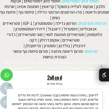
תוספי מזון לספורטאים:
תוספי מזון לספורטאים
|
אבקות
חלבון
|
אבקות לעלייה במשקל
|
קריאטין
|
חומצות אמינו
|
שרפת
שומנים ודיאטה
|
פרו-הורמונים הורמוני גדילה
|
פיתוח גוף
|
פיתוח גוף
נשים
|
תרופות והורמונים:
הורמון גדילה
|
טסטוסטרון
|
IGF-1
|
סטרואידים
אנאבוליים
|
וינסטרול
|
דיאנבול
|
דיהידרוטסטוסטרון
|
הלוטסטין
|
סטרואידים תופעות לוואי
|
סוגי סטרואידים
|
כדורי
סטרואידים
|
אוקסנדרולון
|
דקה
דורבולין
|
בולדנון
|
מסטרון
|
פרימובולן
|
פורומים:
פורום דיאטה ותזונה
|
פורום פיתוח גוף וכושר
הצהרת נגישות
המידע אינו המלצה או התוויה לטיפול רפואי. בכל מקרה של בעיה
✕
רפואית יש להיוועץ ברופא המטפל. © כל הזכויות שמורות.
בניית אתרים
לידיעתך, באתרנו נעשה שימוש בקבצי Cookies, לרבות של צדדים
שלישיים, לצורך ניתוח השימוש באתר, שיפור חוויית הגלישה והצגת
פרסום מותאם אישית. המשך גלישה באתר מהווה את הסכמתך לשימוש
זה. לפרטים נוספים ניתן לעיין במדיניות הפרטיות.
מדיניות הפרטיות