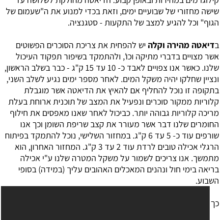
שישה מחזורי של שבועיים ימים, וזאת בכדי למנוע את ה"שעמום של
הגוף" וכל להגיע למצב של התקעות - סטגנציה.
ב
דיאטה מהירה וקלה
יש להפחית את צריכת הסוכרים הפשוטים
אשר מצויים בדברי מתיקה וכו', ולהתמקד בשיפור תפקוד העיכול
שלנו. כאשר אנו צפויים לאבד כ- 10 עד 15 ק"ג - כבר בשלב הראשון,
ונציין שחלקו יהיה משקל המים. לאחר מספר ימים נגיע לשלב השני,
בתקופה זו נוכל להחליף אם להאיץ את הדיאטה אשר מוגבלת
קלוריות ממקור סוכרים ונפעיל את המצב של תוכנית ארוחת בעלת
מריכה קלוריות גבוהה יותר. כביכול לאחר שאנו מאפסים את חילוף
החומרים שלנו דבר אשר מעורר את קצב שריפת השומן וכך אנו
שורפים עוד כ- 5 עד 6 ק"ג. במחזור השלישי, נוכל להתמקד בפיתוח
הרגלי אכילה טובים לרדת עוד 2 עד 3 ק"ג. המחזור האחרון, הוא
מתמשך. אנו צריכים לשמור על משקל המטרה שלנו ע"י אכילה
בריאה בימי חול ונהנים המאכלים האהובים עליך (במידה) בסופי
השבוע.
כך