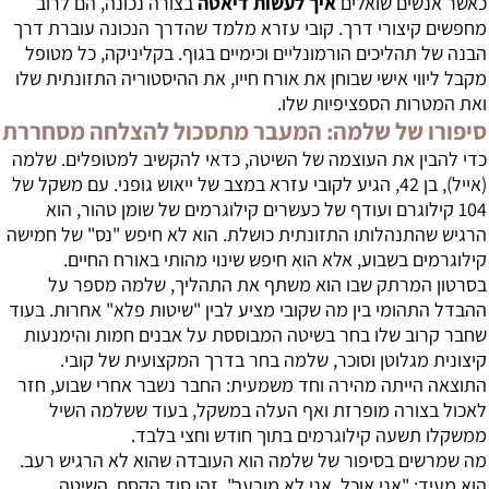
כאשר אנשים שואלים
איך לעשות דיאטה
בצורה נכונה, הם לרוב
מחפשים קיצורי דרך. קובי עזרא מלמד שהדרך הנכונה עוברת דרך
הבנה של תהליכים הורמונליים וכימיים בגוף. בקליניקה, כל מטופל
מקבל ליווי אישי שבוחן את אורח חייו, את ההיסטוריה התזונתית שלו
ואת המטרות הספציפיות שלו.
סיפורו של שלמה: המעבר מתסכול להצלחה מסחררת
כדי להבין את העוצמה של השיטה, כדאי להקשיב למטופלים. שלמה
(אייל), בן 42, הגיע לקובי עזרא במצב של ייאוש גופני. עם משקל של
104 קילוגרם ועודף של כעשרים קילוגרמים של שומן טהור, הוא
הרגיש שהתנהלותו התזונתית כושלת. הוא לא חיפש "נס" של חמישה
קילוגרמים בשבוע, אלא הוא חיפש שינוי מהותי באורח החיים.
בסרטון המרתק שבו הוא משתף את התהליך, שלמה מספר על
ההבדל התהומי בין מה שקובי מציע לבין "שיטות פלא" אחרות. בעוד
שחבר קרוב שלו בחר בשיטה המבוססת על אבנים חמות והימנעות
קיצונית מגלוטן וסוכר, שלמה בחר בדרך המקצועית של קובי.
התוצאה הייתה מהירה וחד משמעית: החבר נשבר אחרי שבוע, חזר
לאכול בצורה מופרזת ואף העלה במשקל, בעוד ששלמה השיל
ממשקלו תשעה קילוגרמים בתוך חודש וחצי בלבד.
מה שמרשים בסיפור של שלמה הוא העובדה שהוא לא הרגיש רעב.
הוא מעיד: "אני אוכל, אני לא מורעב". זהו סוד הקסם. השיטה