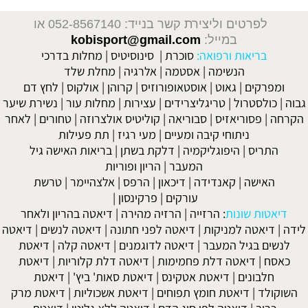
לפרטים וליצירת קשר בנייד: 052-8567140
או
במייל:
kobisport@gmail.com
בריאות ורפואה:
סוכרת
|
סינוסיטיס
|
מחלות בדרכי
הנשימה
|
אסטמה
|
אלרגיה
|
מחלת שלד
ומפרקים
|
גאוט
|
אוסטאופורוזיס
|
קרוהן
|
אולקוס
|
לחץ דם
גבוה
|
כולסטרול
|
טריגליצרידים
|
עצירות
|
מחלות עור
|
נשירת שיער
הקרחה
|
פסוריאזיס
|
סבוריאה
|
קוליטיס אולצרוזה
|
טחורים
|
לאחר
ניתוחי קיבה ומעיים
| מעי רגיז |
תת פעילות
התריס
|
היפוגליקמיה
|
דלקת בשתן
|
בריאות האישה גיל
המעבר
|
הריון ופוריות
האישה
|
קאנדידה
|
דיכאון
|
הרפס
|
אלצהיימר
|
טרשת
עורקים
|
פרקינסון
|
דיאטות שונות
:
הרזייה
|
הרזיה מהירה
|
דיאטה בהריון ולאחר
לידה
|
דיאטה למניקות
|
דיאטה לפני חתונה
|
דיאטה לנשים
|
דיאטה
לנשים בגיל המעבר
|
דיאטה לדוגמנים
|
דיאטה קלה
|
דיאטת
כאסח
|
דיאטה דלת פחמימות
|
דיאטה דלת קלוריות
|
דיאטת
חלבונים
|
דיאטת אטקינס
|
דיאטת סאות' ביץ'
|
דיאטת
השוקולד
|
דיאטת חומץ תפוחים
|
דיאטת אשכוליות
|
דיאטת מרק