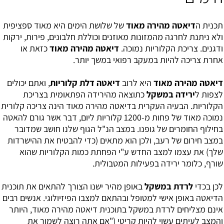
תכנית ה
דיאטה מהירה מאוד
של ​​שלושת הימים היא מאוד ספציפית
ולא ניתנת לחרגה מהמזונות מאוזנים וכוללת חלבונים, פירות, ירקות
ודגנים. צריכת הקלוריות נמוכה.
דיאטה מהירה מאוד
כזאת או
אחרת צריכה להיות במעקב רפואי במשך יותר.
דיאטה מהירה מאוד
היא לרוב
דיאטה דלת קלוריות
, ואתם יכולים
לצפות ל
ירידה במשקל
כתוצאה מהירידה הפתאומית בצריכת
הקלוריות. הבעיה העקרית בדיאטה מהירה מאוד הינה צריכה קלורית
נמוכה מאוד של פחות מ-1200 קלוריות ליום, דבר אשר גורם להאטה
בחילוף החומרים של גופנו. במצב הנ"ל הגוף שלנו חושב שמדובר
במצב חירום של רעב, ולכן הוא מתאים (כדי להבטיח את ההישרדות
שלך) את עצמו למצב החדש ע"י הפחתת כמות הקלוריות שהוא
שורף, כלומר ירידה בפעילות המטבולית.
לכן בכדי
לרדת במשקל
באופן מהיר ישנו הצורך להתאים את תוכנית
הדיאטה באופן אישי למטופל ובהתאם למצבו הפיזיולוגי. אנשים רבים
אינם מצליחים לרדת במשקל בתוכנית דיאטה מהירה מאוד, היותר
והמצב לעיתים עשוי להיות קריטי ("אם אתה רוצה לשמור את