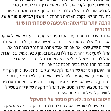
מאפשרת לגוף לקבל את כל מה שהוא צריך כדי לתפקד, מבלי
להכניס אותו למצב של מגננה וצבירת שומן. אתם מוזמנים לצפות
בתיעוד המלא ולקבל השראה מהתהליך:
משמן לבריא סיפור אישי
.
הרבה יותר מדיאטה: השפעה משפחתית ושינוי
הרגלים
אחד ההיבטים המפתיעים והמרגשים בשיטת קובי עזרא הוא ה"אפקט
הסביבתי". שלמה מספר שבזכות השינוי שהוא עבר, כל הבית השתנה.
הילדים שלו, שראו את אביהם אוכל אחרת ומתנהל בצורה בריאה,
החלו לאמץ את ההרגלים הללו בעצמם באופן טבעי. אפילו בנו הגדול
החל לרדת במשקל מבלי שנעשה איתו תהליך מכוון, פשוט כי
הסביבה התזונתית בבית הפכה לבריאה יותר.
זהו היתרון המרכזי של הגעה לקליניקה. קובי עזרא אינו נותן רק דף
עם הוראות, הוא מעניק כלים לחיים. הוא נחשב לאדם אמין, דוחף
ומדרבן, כזה שהמטופלים מחכים בקוצר רוח לפגישות איתו. האנרגיה
והידע המקצועי שלו הופכים את התהליך הקשה של ירידה במשקל
לחוויה של הצלחה וצמיחה אישית.
חיטוב ועיצוב: לא רק מספר על המשקל
רבים טועים לחשוב שדיאטה מוצלחת נמדדת רק לפי מה שהמשקל