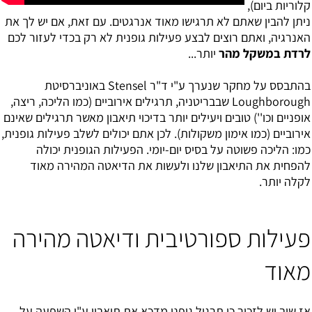
קלוריות ביום),
ניתן להבין שאתם לא תרגישו מאוד אנרגטים. עם זאת, אם יש לך את
האנרגיה, ואתם רוצים לבצע פעילות גופנית לא רק בכדי לעזור לכם
לרדת במשקל מהר
יותר...
בהתבסס על מחקר שנערך ע"י ד"ר Stensel באוניברסיטת
Loughborough שבבריטניה, תרגילים אירוביים (כמו הליכה, ריצה,
אופניים וכו'') טובים ויעילים יותר בדיכוי תיאבון מאשר תרגילים שאינם
אירוביים (כמו אימון משקולות). לכן אתם יכולים לשלב פעילות גופנית,
כמו: הליכה פשוטה על בסיס יום-יומי. הפעילות הגופנית יכולה
להפחית את התיאבון שלנו ולעשות את הדיאטה המהירה מאוד
לקלה יותר.
פעילות ספורטיבית ודיאטה מהירה
מאוד
אז שוב יש לזכור כי תרגול גופני מדכא את תיאבון ע"י השפעה על