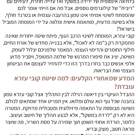
בלולאה אינסופית של ירידה במשקל ואז עלייה חוזרת, לעיתים עם
"ריבית" של קילוגרמים נוספים. אבל מה אם הייתי אומר לכם
שהמפתח לשינוי אמיתי אינו טמון בהרעבה עצמית או בטרנד חולף,
אלא בשיטה מדעית, מותאמת אישית ומלווה על ידי המומחה המוביל
בישראל?
קובי עזרא, המומחה לשינוי הרכב הגוף, פיתח שיטה ייחודית שאינה
מתמקדת רק ב"מה לא לאכול", אלא בבנייה מחדש של אורח החיים,
חילוף החומרים והדימוי העצמי. המאמר שלפניכם יצלול לעומק
השיטה, יציג את סיפורו המרגש של שלמה המטופל, ויסביר מדוע
אלפי אנשים כבר בחרו בדרך הזו כדי להחזיר לעצמם את הביטחון
העצמי ואת הבריאות.
המדע שמאחורי הקלעים: למה שיטת קובי עזרא
עובדת?
ההבדל העיקרי בין דיאטה רגילה לבין התהליך אצל קובי עזרא טמון
בהבנה שכל גוף הוא עולם ומלואו. אין תפריט אחד שמתאים לכולם.
השיטה מבוססת על התאמה פיזיולוגית ומטבולית מדויקת. המטרה
היא לא רק "לרדת במשקל", אלא לבצע תהליך של חיטוב ועיצוב.
כלומר, הורדת אחוזי השומן תוך שמירה על מסת השריר, מה שיוצר
מראה חטוב, מוצק ובריא.