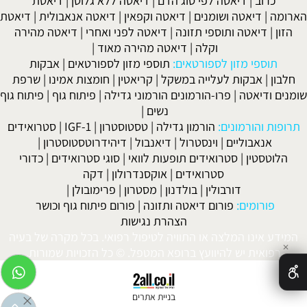
כרוב
|
דיאטה לפי סוג הדם
|
דיאטה ללא גלוטן
|
דיאטת
הארומה
|
דיאטה ושומנים
|
דיאטה וקפאין
|
דיאטה אנאבולית
|
דיאטת
הזון
|
דיאטה ותוספי תזונה
|
דיאטה לפני ואחרי
|
דיאטה מהירה
וקלה
|
דיאטה מהירה מאוד
|
תוספי מזון לספורטאים:
תוספי מזון לספורטאים
|
אבקות
חלבון
|
אבקות לעלייה במשקל
|
קריאטין
|
חומצות אמינו
|
שרפת
שומנים ודיאטה
|
פרו-הורמונים הורמוני גדילה
|
פיתוח גוף
|
פיתוח גוף
נשים
|
תרופות והורמונים:
הורמון גדילה
|
טסטוסטרון
|
IGF-1
|
סטרואידים
אנאבוליים
|
וינסטרול
|
דיאנבול
|
דיהידרוטסטוסטרון
|
הלוטסטין
|
סטרואידים תופעות לוואי
|
סוגי סטרואידים
|
כדורי
סטרואידים
|
אוקסנדרולון
|
דקה
דורבולין
|
בולדנון
|
מסטרון
|
פרימובולן
|
פורומים:
פורום דיאטה ותזונה
|
פורום פיתוח גוף וכושר
הצהרת נגישות
המידע אינו המלצה או התוויה לטיפול רפואי. בכל מקרה של בעיה
✕
רפואית יש להיוועץ ברופא המטפל. © כל הזכויות שמורות.
בניית אתרים