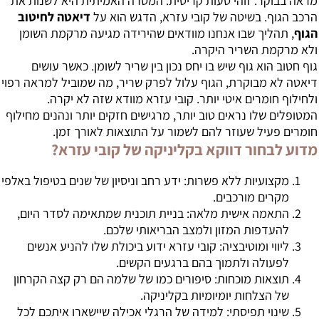
מראה בבוקר. זוהי טעות קריטית. המטרה האמיתית היא לשנות את
הרכב הגוף. בשיטה של קובי עזרא, הדגש הוא על
דיאטה לחיטוב
הגוף
, תהליך שבו אנחנו מוודאים שהירידה מגיעה מרקמת השומן
ולא מרקמת השריר היקרה.
גוף חטוב הוא גוף שיש בו יחס נכון בין שריר לשומן. כאשר עושים
דיאטה לא מבוקרת, הגוף עלול לפרק שריר, מה שמוביל למראה רפוי
ולחילוף חומרים איטי יותר. קובי עזרא מוודא שזה לא יקרה.
המטופלים שלו נראים טוב יותר, מרגישים חזקים יותר ונהנים מחילוף
חומרים פעיל שעוזר להם לשמור על התוצאות לאורך זמן.
מדוע לבחור דווקא בקליניקה של קובי עזרא?
מקצועיות ללא פשרות: ידע רחב וניסיון של שנים בטיפול באלפי
מקרים מורכבים.
התאמה אישית מלאה: בניית תוכנית שמתאימה לסדר היום,
להעדפות המזון ולמצב הבריאותי שלכם.
ליווי ומוטיבציה: קובי עזרא ידוע ביכולת שלו להניע אנשים
לפעולה ולתמוך בהם ברגעים הקשים.
תוצאות מוכחות: סיפורים כמו של שלמה הם רק קצה הקרחון
של הצלחות יומיומיות בקליניקה.
שינוי תפיסתי: למידה של הרגלי אכילה שיישארו איתכם לכל