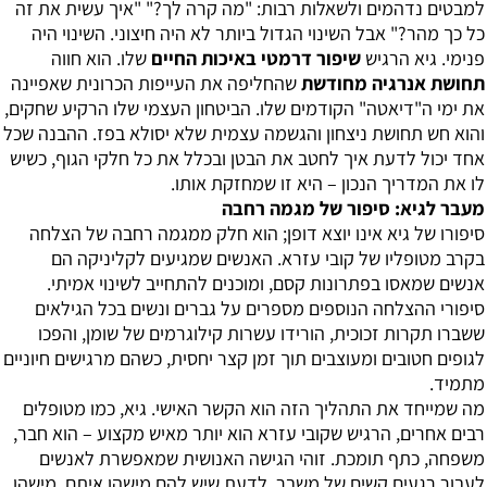
למבטים נדהמים ולשאלות רבות: "מה קרה לך?" "איך עשית את זה
כל כך מהר?" אבל השינוי הגדול ביותר לא היה חיצוני. השינוי היה
פנימי. גיא הרגיש
שיפור דרמטי באיכות החיים
שלו. הוא חווה
תחושת אנרגיה מחודשת
שהחליפה את העייפות הכרונית שאפיינה
את ימי ה"דיאטה" הקודמים שלו. הביטחון העצמי שלו הרקיע שחקים,
והוא חש תחושת ניצחון והגשמה עצמית שלא יסולא בפז. ההבנה שכל
אחד יכול לדעת
איך לחטב את הבטן
ובכלל את כל חלקי הגוף, כשיש
לו את המדריך הנכון – היא זו שמחזקת אותו.
מעבר לגיא: סיפור של מגמה רחבה
סיפורו של גיא אינו יוצא דופן; הוא חלק ממגמה רחבה של הצלחה
בקרב מטופליו של קובי עזרא. האנשים שמגיעים לקליניקה הם
אנשים שמאסו בפתרונות קסם, ומוכנים להתחייב לשינוי אמיתי.
סיפורי ההצלחה הנוספים מספרים על גברים ונשים בכל הגילאים
ששברו תקרות זכוכית, הורידו עשרות קילוגרמים של שומן, והפכו
לגופים חטובים ומעוצבים תוך זמן קצר יחסית, כשהם מרגישים חיוניים
מתמיד.
מה שמייחד את התהליך הזה הוא הקשר האישי. גיא, כמו מטופלים
רבים אחרים, הרגיש שקובי עזרא הוא יותר מאיש מקצוע – הוא חבר,
משפחה, כתף תומכת. זוהי הגישה האנושית שמאפשרת לאנשים
לעבור רגעים קשים של משבר, לדעת שיש להם מישהו איתם, מישהו