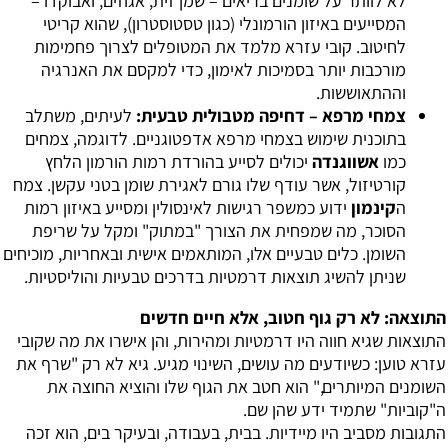
לא לוותר על שומנים בריאים – שמן זית, אגוזים, ואבוקדו –
המסייעים באיזון הורמונלי (כגון טסטוסטרון), שהוא קריטי
לחיטוב. קובי עזרא מלמד את המטופלים לצרוך פחמימות
מורכבות יותר בסמיכות לאימון, כדי למקסם את האנרגיה
וההתאוששות.
צמחי מרפא – דחיפה מטבולית טבעית:
לעיתים, משתלב
בתוכנית שימוש בצמחי מרפא אדפטוגניים. לדוגמה, צמחים
כמו
אשווגנדה
יכולים לסייע בהורדת רמות הורמון הלחץ
קורטיזול, אשר עודף שלו גורם לאגירת שומן בטני עקשן. צמח
ה
קינמון
ידוע כמשפר רגישות לאינסולין ומסייע באיזון רמות
הסוכר, מה שמפחית את הצורך "במתוק" ומקל על שריפת
השומן. כלים טבעיים אלו, המותאמים אישית ובאחריות, מוכיחים
שניתן להשיג תוצאות דרמטיות בדרכים טבעיות והוליסטיות.
התוצאה: לא רק גוף חטוב, אלא חיים חדשים
התוצאות שגיא חווה היו דרמטיות ומהירות, והן אישרו את מה שקובי
עזרא טוען: כשיודעים מה עושים, השינוי מגיע. גיא לא רק "שרף את
השומנים המיותרים," הוא חטב את הגוף שלו והוציא החוצה את
ה"קוביות" שתמיד ידע שהן שם.
התגובות מסביב היו מיידיות. בבית, בעבודה, ובעיקר בים, הוא זכה