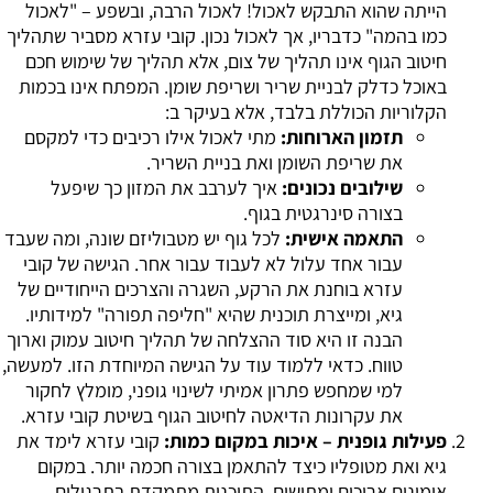
הייתה שהוא התבקש לאכול! לאכול הרבה, ובשפע – "לאכול
כמו בהמה" כדבריו, אך לאכול נכון. קובי עזרא מסביר שתהליך
חיטוב הגוף אינו תהליך של צום, אלא תהליך של שימוש חכם
באוכל כדלק לבניית שריר ושריפת שומן. המפתח אינו בכמות
הקלוריות הכוללת בלבד, אלא בעיקר ב:
תזמון הארוחות:
מתי לאכול אילו רכיבים כדי למקסם
את שריפת השומן ואת בניית השריר.
שילובים נכונים:
איך לערבב את המזון כך שיפעל
בצורה סינרגטית בגוף.
התאמה אישית:
לכל גוף יש מטבוליזם שונה, ומה שעבד
עבור אחד עלול לא לעבוד עבור אחר. הגישה של קובי
עזרא בוחנת את הרקע, השגרה והצרכים הייחודיים של
גיא, ומייצרת תוכנית שהיא "חליפה תפורה" למידותיו.
הבנה זו היא סוד ההצלחה של תהליך חיטוב עמוק וארוך
טווח. כדאי ללמוד עוד על הגישה המיוחדת הזו. למעשה,
למי שמחפש פתרון אמיתי לשינוי גופני, מומלץ לחקור
את עקרונות ה
דיאטה לחיטוב הגוף בשיטת קובי עזרא
.
פעילות גופנית – איכות במקום כמות:
קובי עזרא לימד את
גיא ואת מטופליו כיצד להתאמן בצורה חכמה יותר. במקום
אימונים ארוכים ומתישים, התוכנית מתמקדת בתרגילים