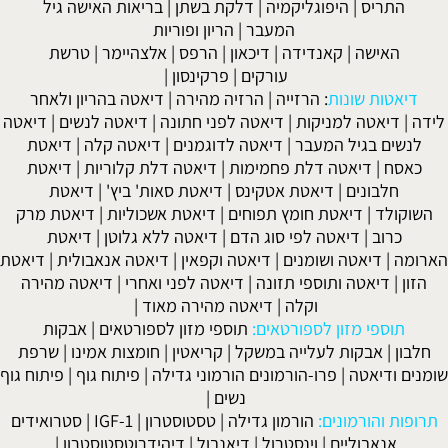
התריס
|
היפוגליקמיה
|
דלקת בשתן
|
בריאות האישה גיל
המעבר
|
הריון ופוריות
האישה
|
קאנדידה
|
דיכאון
|
הרפס
|
אלצהיימר
|
טרשת
עורקים
|
פרקינסון
|
דיאטות שונות
:
הרזייה
|
הרזיה מהירה
|
דיאטה בהריון ולאחר
לידה
|
דיאטה למניקות
|
דיאטה לפני חתונה
|
דיאטה לנשים
|
דיאטה
לנשים בגיל המעבר
|
דיאטה לדוגמנים
|
דיאטה קלה
|
דיאטת
כאסח
|
דיאטה דלת פחמימות
|
דיאטה דלת קלוריות
|
דיאטת
חלבונים
|
דיאטת אטקינס
|
דיאטת סאות' ביץ'
|
דיאטת
השוקולד
|
דיאטת חומץ תפוחים
|
דיאטת אשכוליות
|
דיאטת מרק
כרוב
|
דיאטה לפי סוג הדם
|
דיאטה ללא גלוטן
|
דיאטת
הארומה
|
דיאטה ושומנים
|
דיאטה וקפאין
|
דיאטה אנאבולית
|
דיאטת
הזון
|
דיאטה ותוספי תזונה
|
דיאטה לפני ואחרי
|
דיאטה מהירה
וקלה
|
דיאטה מהירה מאוד
|
תוספי מזון לספורטאים:
תוספי מזון לספורטאים
|
אבקות
חלבון
|
אבקות לעלייה במשקל
|
קריאטין
|
חומצות אמינו
|
שרפת
שומנים ודיאטה
|
פרו-הורמונים הורמוני גדילה
|
פיתוח גוף
|
פיתוח גוף
נשים
|
תרופות והורמונים:
הורמון גדילה
|
טסטוסטרון
|
IGF-1
|
סטרואידים
אנאבוליים
|
וינסטרול
|
דיאנבול
|
דיהידרוטסטוסטרון
|