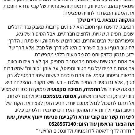
שמאמין בהם. המסירות, הזמינות והאכפתיות של קובי עזרא הופכות
את המסע המאתגר לחוויה מעצימה.
התקווה נמצאת בידיים שלך
המאבק להשגת גוף חטוב הוא לעיתים קרובות מאבק נגד הרגלים
ישנים, תפיסות שגויות, ולחצים חברתיים. אבל הסיפור של גיא,
וסיפוריהם של רבים אחרים, מוכיחים שיש תקווה, ויש פתרון. הדרך
לחיטוב הגוף ועיצוב השרירים היא לא דרך של סבל, אלא דרך של
ידע, תזמון מדויק ותמיכה מקצועית בלתי מתפשרת.
אם אתם מרגישים שאתם מתאמנים מספיק, אך לא רואים תוצאות.
אם אתם חולמים על גוף חטוב ומפוסל, על אותן "קוביות" שמשדרות
בריאות וביטחון עצמי. אם אתם מוכנים לעשות שינוי דרמטי לא רק
בגוף, אלא גם באיכות החיים שלכם – דעו שיש תקווה. ההצלחה היא
תוצאה ישירה של
התמדה
,
תמיכה מקצועית
ממוקדת כמו זו שמציע
קובי עזרא, ובראש ובראשונה,
אמונה בעצמכם
וביכולתכם לשנות.
אל תתנו לתסכול לנהל אתכם יותר. הגיע הזמן לפצח את הקוד של
חיטוב הגוף ולחוות את המהפך המדהים שתמיד חלמתם עליו.
ליצירת קשר עם קובי עזרא ולקביעת פגישת ייעוץ אישית, עשו
את הצעד הראשון עוד היום: 0528567140
* חזרה לדף
דיאטה לדוגמניות ולדוגמנים
הראשי *