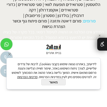
הלוטסטין
|
סטרואידים תופעות לוואי
|
סוגי סטרואידים
|
כדורי
סטרואידים
|
אוקסנדרולון
|
דקה
דורבולין
|
בולדנון
|
מסטרון
|
פרימובולן
|
פורומים:
פורום דיאטה ותזונה
|
פורום פיתוח גוף וכושר
הצהרת נגישות
המידע אינו המלצה או התוויה לטיפול רפואי. בכל מקרה של בעיה
✕
רפואית יש להיוועץ ברופא המטפל. © כל הזכויות שמורות.
בניית אתרים
לידיעתך, באתרנו נעשה שימוש בקבצי Cookies, לרבות של צדדים
שלישיים, לצורך ניתוח השימוש באתר, שיפור חוויית הגלישה והצגת
פרסום מותאם אישית. המשך גלישה באתר מהווה את הסכמתך לשימוש
זה. לפרטים נוספים ניתן לעיין במדיניות הפרטיות.
מדיניות הפרטיות
מאשר