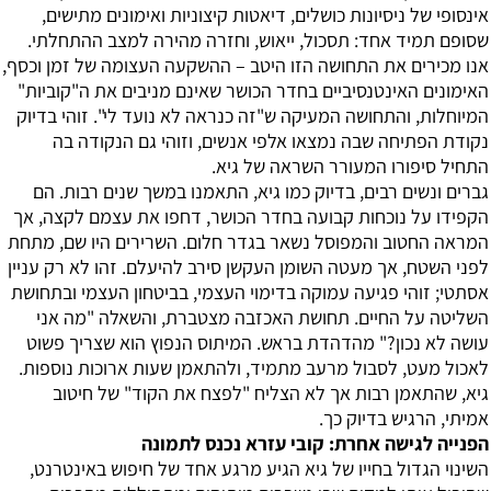
אינסופי של ניסיונות כושלים, דיאטות קיצוניות ואימונים מתישים,
שסופם תמיד אחד: תסכול, ייאוש, וחזרה מהירה למצב ההתחלתי.
אנו מכירים את התחושה הזו היטב – ההשקעה העצומה של זמן וכסף,
האימונים האינטנסיביים בחדר הכושר שאינם מניבים את ה"קוביות"
המיוחלות, והתחושה המעיקה ש"זה כנראה לא נועד לי". זוהי בדיוק
נקודת הפתיחה שבה נמצאו אלפי אנשים, וזוהי גם הנקודה בה
התחיל סיפורו המעורר השראה של גיא.
גברים ונשים רבים, בדיוק כמו גיא, התאמנו במשך שנים רבות. הם
הקפידו על נוכחות קבועה בחדר הכושר, דחפו את עצמם לקצה, אך
המראה החטוב והמפוסל נשאר בגדר חלום. השרירים היו שם, מתחת
לפני השטח, אך מעטה השומן העקשן סירב להיעלם. זהו לא רק עניין
אסתטי; זוהי פגיעה עמוקה בדימוי העצמי, בביטחון העצמי ובתחושת
השליטה על החיים. תחושת האכזבה מצטברת, והשאלה "מה אני
עושה לא נכון?" מהדהדת בראש. המיתוס הנפוץ הוא שצריך פשוט
לאכול מעט, לסבול מרעב מתמיד, ולהתאמן שעות ארוכות נוספות.
גיא, שהתאמן רבות אך לא הצליח "לפצח את הקוד" של חיטוב
אמיתי, הרגיש בדיוק כך.
הפנייה לגישה אחרת: קובי עזרא נכנס לתמונה
השינוי הגדול בחייו של גיא הגיע מרגע אחד של חיפוש באינטרנט,