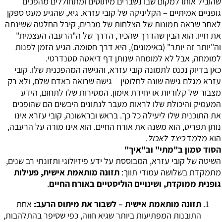
שהוביל אותו למקום שבו נשברים מיתוסים ומתחוללים מהפכים
גופניים אמיתיים – הקליניקה של קובי עזרא. גיא, שהגיע מעט ספקן
לאחר שראה תמונות של הצלחות של מכרים, קיבל החלטה ששינתה
את חייו. הוא הבין שהדרך שהכיר, הדרך של ה"הרעבה העצמית"
וה"יותר זה יותר" (באימונים), היא דרך חסומה. הגיע הזמן לפנות
למומחה, אבל לא למומחה שנותן דף דיאטה סטנדרטי.
כאן בדיוק נכנס לתמונה קובי עזרא, והגישה המהפכנית שלו. קובי
עזרא מגלם גישה שונה לחלוטין – גישה שרואה באדם שלם, ולא רק
מצבור של קלוריות או יחידת אימון. המסירות שלו לתחום, הידע
המעמיק והיכולת שלו לראות מעבר לנתונים היבשים הם שהופכים
את התוכנית שלו ליעילה כל כך. בראש ובראשונה, קובי עזרא אינו
נותן תפריט, הוא משנה את אורח החיים. הוא אינו מורה על הרעבה,
הוא מלמד
כיצד לאכול
.
הסוד טמון ב"מתי" וב"איך"
השיטה של קובי עזרא, המבוססת על ידע פיזיולוגי ותזונתי רב שנים,
מתמקדת בשלושה עמודי תווך:
תזונה מותאמת אישית, פעילות
גופנית ממוקדת, ושינויים הוליסטיים באורח החיים
.
תזונה מותאמת אישית – לשבור את מיתוס הרעב:
אחת
התובנות המפתיעות ביותר שגיא חווה, כפי שסיפר בהתלהבות,