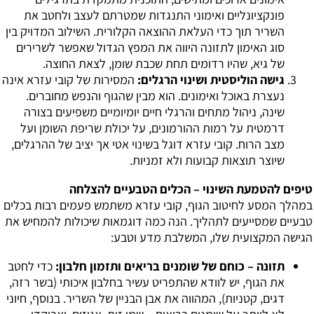
פונקציונליים ואימוני התנגדות שמטרתם לעצב ולחטב את
השריר תוך כדי העלאת ההוצאה הקלורית. השילוב המדויק בין
סוג האימון לתזונה היווה את המפץ הגדול שאפשר לשרירים
של גיא, שהיו רדומים תחת שכבת שומן, לצאת החוצה.
גישה הוליסטית ושינוי הרגלים:
המסירות של קובי עזרא אינה
נעצרת באוכל ואימונים. הוא מבין שהגוף והנפש מחוברים.
שינה, ניהול מתחים והרגלי חיים יומיומיים משפיעים בצורה
דרמטית על רמות ההורמונים, על יכולת שריפת השומן ועל
מצב הרוח. קובי עזרא דוגל בשינוי אטי אך יציב של ההרגלים,
שיוצר תוצאות קבועות ולא זמניות.
טיפים להטמעת השינוי – הכלים הטבעיים להצלחה
במהלך המסע לחיטוב הגוף, קובי עזרא משתמש פעמים רבות בכלים
טבעיים שמסייעים לתהליך. הנה כמה דוגמאות שיכולות להמחיש את
הגישה המקצועית שלו, המשלבת מדע וטבע:
תזונה – כוחם של שומנים בריאים ותזמון חלבון:
כדי לחטב
את הגוף, יש לוודא שהתפריט עשיר בחלבון איכותי (בשר רזה,
דגים, קטניות), המהווה את אבן הבניין של השריר. בנוסף, חיוני