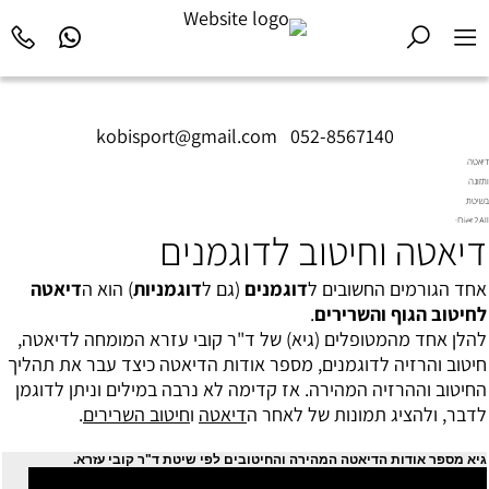
kobisport@gmail.com
|
052-8567140
דיאטה
ותזונה
בשיטת
Diet2All:
דיאטה וחיטוב לדוגמנים
המדע
שמאחורי
הגוף
אחד הגורמים החשובים ל
דוגמנים
(גם ל
דוגמניות
) הוא ה
דיאטה
המושלם.
לחיטוב הגוף והשרירים
.
להלן אחד מהמטופלים (גיא) של ד"ר קובי עזרא המומחה לדיאטה,
חיטוב והרזיה לדוגמנים, מספר אודות הדיאטה כיצד עבר את תהליך
החיטוב וההרזיה המהירה. אז קדימה לא נרבה במילים וניתן לדוגמן
לדבר, ולהציג תמונות של לאחר ה
דיאטה
ו
חיטוב השרירים
.
גיא מספר אודות הדיאטה המהירה והחיטובים לפי שיטת ד"ר קובי עזרא.