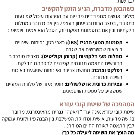
לבריאות.
כשהבטן מדברת, הגיע הזמן להקשיב
מיליוני אנשים מתמודדים מדי יום עם הפרעות עיכול שפוגעות
בתפקוד, במצב הרוח ובביטחון העצמי. בין אם מדובר במחלות
דלקתיות ובין אם בתסמונות תפקודיות, הסבל הוא אמיתי ויומיומי:
תסמונת המעי הרגיז (IBS):
כאבי בטן, נפיחות ושינויים
ביציאות שמשבשים את שגרה.
מחלות מעי דלקתיות (קרוהן וקוליטיס):
מצבים מורכבים
הדורשים התאמה תזונתית קפדנית להפחתת הדלקת.
רפלקס וצרבת:
תחושת צריבה ואי נוחות שפוגעת באיכות
השינה והתזונה.
עצירות כרונית או שלשולים:
חוסר איזון של פלורת המעיים
שמשפיע על ספיגת הוויטמינים.
המהפכה של שיטת קובי עזרא
שיטת קובי עזרא אינה עוד "דיאטה" גנרית מהאינטרנט. מדובר
בגישה מדעית, אישית ומדויקת המשלבת בין הבנה פיזיולוגית עמוקה
לבין התאמה לאורח החיים המודרני.
מה הופך את השיטה ליעילה כל כך?