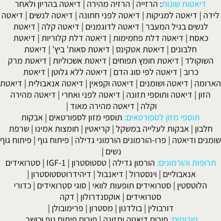
דיאטות שונות
:
הרזייה
|
הרזיה מהירה
|
דיאטה בהריון ולאחר
לידה
|
דיאטה למניקות
|
דיאטה לפני חתונה
|
דיאטה לנשים
|
דיאטה
לנשים בגיל המעבר
|
דיאטה לדוגמנים
|
דיאטה קלה
|
דיאטת
כאסח
|
דיאטה דלת פחמימות
|
דיאטה דלת קלוריות
|
דיאטת
חלבונים
|
דיאטת אטקינס
|
דיאטת סאות' ביץ'
|
דיאטת
השוקולד
|
דיאטת חומץ תפוחים
|
דיאטת אשכוליות
|
דיאטת מרק
כרוב
|
דיאטה לפי סוג הדם
|
דיאטה ללא גלוטן
|
דיאטת
הארומה
|
דיאטה ושומנים
|
דיאטה וקפאין
|
דיאטה אנאבולית
|
דיאטת
הזון
|
דיאטה ותוספי תזונה
|
דיאטה לפני ואחרי
|
דיאטה מהירה
וקלה
|
דיאטה מהירה מאוד
|
תוספי מזון לספורטאים:
תוספי מזון לספורטאים
|
אבקות
חלבון
|
אבקות לעלייה במשקל
|
קריאטין
|
חומצות אמינו
|
שרפת
שומנים ודיאטה
|
פרו-הורמונים הורמוני גדילה
|
פיתוח גוף
|
פיתוח גוף
נשים
|
תרופות והורמונים:
הורמון גדילה
|
טסטוסטרון
|
IGF-1
|
סטרואידים
אנאבוליים
|
וינסטרול
|
דיאנבול
|
דיהידרוטסטוסטרון
|
הלוטסטין
|
סטרואידים תופעות לוואי
|
סוגי סטרואידים
|
כדורי
סטרואידים
|
אוקסנדרולון
|
דקה
דורבולין
|
בולדנון
|
מסטרון
|
פרימובולן
|
פורומים:
פורום דיאטה ותזונה
|
פורום פיתוח גוף וכושר