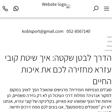
kobisport@gmail.com
|
052-8567140
דיאטה
ותזונה
בשיטת
Diet2All:
הדרך לבטן שקטה: איך שיטת קובי
המדע
שמאחורי
הגוף
עזרא מחזירה לכם את איכות
המושלם.
החיים
סובלים מנפיחות תמידית? מרגישים שהאוכל הפך לאויב במקום
למקור אנרגיה? מחלות דרכי העיכול הן לא רק גזירה משמיים, הן
איתות של הגוף שמשהו יצא מאיזון. בקליניקה של קובי עזרא, אנחנו
לא רק "מטפלים בסימפטום", אנו בונים לכם מפת דרכים חדשה