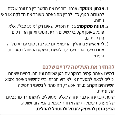
אבחון ממוקד:
אנחנו בוחנים את הקשר בין התזונה שלכם
לתגובות הגוף, כדי להבין מה באמת מעורר את הדלקת או האי
נוחות.
תזונה משקמת:
בניית תפריט שאינו רק "מונע סבל", אלא
פועל באופן אקטיבי לשיקום רירית המעי ואיזון החיידקים
הידידותיים.
ליווי אישי:
בתהליך הריפוי אתם לא לבד. קובי עזרא מלווה
אתכם צעד אחר צעד עד להשגת השקט המיוחל במערכת
העיכול.
להחזיר את השליטה לידיים שלכם
דמיינו שאתם קמים בבוקר עם בטן שטוחה ונינוחה. דמיינו שאתם
יכולים לצאת למסעדה או לאירוע חברתי בלי לחשוש מאיפה נמצא
השירותים הקרובים. זה אפשרי, וזה מתחיל בשינוי התפיסה
התזונתית.
שיטת קובי עזרא כבר עזרה לאלפי מטופלים להשתחרר מהכבלים
של מערכת עיכול רגישה ולחזור לאכול בהנאה ובתשוקה.
הגיע הזמן להפסיק לסבול ולהתחיל להחלים.