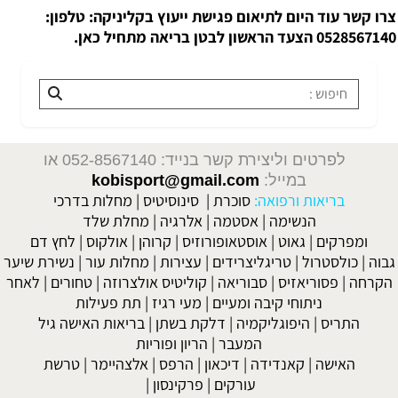
צרו קשר עוד היום לתיאום פגישת ייעוץ בקליניקה:
טלפון:
0528567140
הצעד הראשון לבטן בריאה מתחיל כאן.
לפרטים וליצירת קשר בנייד: 052-8567140
או
במייל:
kobisport@gmail.com
בריאות ורפואה:
סוכרת
|
סינוסיטיס
|
מחלות בדרכי
הנשימה
|
אסטמה
|
אלרגיה
|
מחלת שלד
ומפרקים
|
גאוט
|
אוסטאופורוזיס
|
קרוהן
|
אולקוס
|
לחץ דם
גבוה
|
כולסטרול
|
טריגליצרידים
|
עצירות
|
מחלות עור
|
נשירת שיער
הקרחה
|
פסוריאזיס
|
סבוריאה
|
קוליטיס אולצרוזה
|
טחורים
|
לאחר
ניתוחי קיבה ומעיים
| מעי רגיז |
תת פעילות
התריס
|
היפוגליקמיה
|
דלקת בשתן
|
בריאות האישה גיל
המעבר
|
הריון ופוריות
האישה
|
קאנדידה
|
דיכאון
|
הרפס
|
אלצהיימר
|
טרשת
עורקים
|
פרקינסון
|