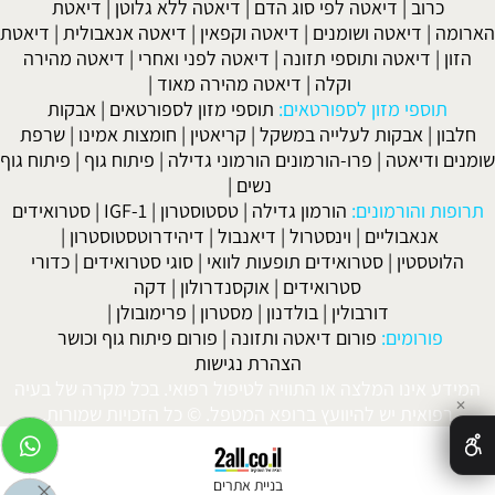
כרוב
|
דיאטה לפי סוג הדם
|
דיאטה ללא גלוטן
|
דיאטת
הארומה
|
דיאטה ושומנים
|
דיאטה וקפאין
|
דיאטה אנאבולית
|
דיאטת
הזון
|
דיאטה ותוספי תזונה
|
דיאטה לפני ואחרי
|
דיאטה מהירה
וקלה
|
דיאטה מהירה מאוד
|
תוספי מזון לספורטאים:
תוספי מזון לספורטאים
|
אבקות
חלבון
|
אבקות לעלייה במשקל
|
קריאטין
|
חומצות אמינו
|
שרפת
שומנים ודיאטה
|
פרו-הורמונים הורמוני גדילה
|
פיתוח גוף
|
פיתוח גוף
נשים
|
תרופות והורמונים:
הורמון גדילה
|
טסטוסטרון
|
IGF-1
|
סטרואידים
אנאבוליים
|
וינסטרול
|
דיאנבול
|
דיהידרוטסטוסטרון
|
הלוטסטין
|
סטרואידים תופעות לוואי
|
סוגי סטרואידים
|
כדורי
סטרואידים
|
אוקסנדרולון
|
דקה
דורבולין
|
בולדנון
|
מסטרון
|
פרימובולן
|
פורומים:
פורום דיאטה ותזונה
|
פורום פיתוח גוף וכושר
הצהרת נגישות
המידע אינו המלצה או התוויה לטיפול רפואי. בכל מקרה של בעיה
✕
רפואית יש להיוועץ ברופא המטפל. © כל הזכויות שמורות.
בניית אתרים