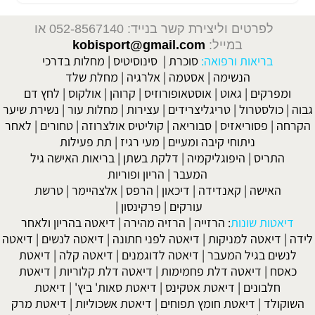
לפרטים וליצירת קשר בנייד: 052-8567140
או
במייל:
kobisport@gmail.com
בריאות ורפואה:
סוכרת
|
סינוסיטיס
|
מחלות בדרכי
הנשימה
|
אסטמה
|
אלרגיה
|
מחלת שלד
ומפרקים
|
גאוט
|
אוסטאופורוזיס
|
קרוהן
|
אולקוס
|
לחץ דם
גבוה
|
כולסטרול
|
טריגליצרידים
|
עצירות
|
מחלות עור
|
נשירת שיער
הקרחה
|
פסוריאזיס
|
סבוריאה
|
קוליטיס אולצרוזה
|
טחורים
|
לאחר
ניתוחי קיבה ומעיים
| מעי רגיז |
תת פעילות
התריס
|
היפוגליקמיה
|
דלקת בשתן
|
בריאות האישה גיל
המעבר
|
הריון ופוריות
האישה
|
קאנדידה
|
דיכאון
|
הרפס
|
אלצהיימר
|
טרשת
עורקים
|
פרקינסון
|
דיאטות שונות
:
הרזייה
|
הרזיה מהירה
|
דיאטה בהריון ולאחר
לידה
|
דיאטה למניקות
|
דיאטה לפני חתונה
|
דיאטה לנשים
|
דיאטה
לנשים בגיל המעבר
|
דיאטה לדוגמנים
|
דיאטה קלה
|
דיאטת
כאסח
|
דיאטה דלת פחמימות
|
דיאטה דלת קלוריות
|
דיאטת
חלבונים
|
דיאטת אטקינס
|
דיאטת סאות' ביץ'
|
דיאטת
השוקולד
|
דיאטת חומץ תפוחים
|
דיאטת אשכוליות
|
דיאטת מרק