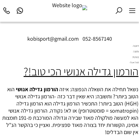
kobisport@gmail.com
|
052-8567140
דיאטה
ותזונה
בשיטת
Diet2All:
הורמון גדילה אנושי הכי טוב!?
המדע
שמאחורי
הגוף
המושלם.
נשאל תחילה את השאלה הנפוצה: איזה
הורמון גדילה אנושי
הוא
הטוב ביותר? ותשובה: היא שאין דבר כזה -הורמון גדילה אנושי
(HGH) הטוב ביותר! התכשיר הורמון גדילה הוא הורמון גדילה
(somatropin =
סומטוטרופין
) או לא! נקודה. הורמון גדילה אנושי
הוא למעשה מולקולה מאוד שבירה וגדולה המורכבת מ-191 חומצות
אמינו, הקשורות יחד בצורה מאוד ספציפית. ואציין כי בהקשר הנ"ל
אין שום הבדלים!