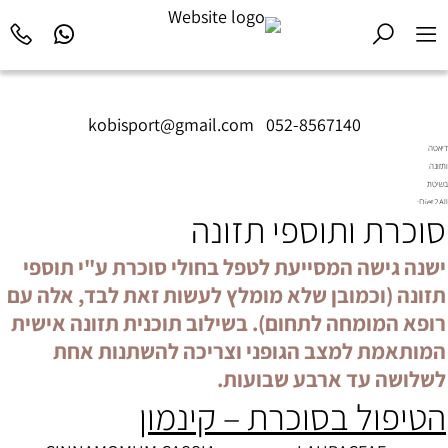
kobisport@gmail.com
|
052-8567140
דיאטה
ותזונה
בשיטת
Diet2All:
סוכרת ותוספי תזונה
המדע
שמאחורי
הגוף
ישנה גישה המסייעת לטפל בחולי סוכרת ע"י תוספי
המושלם.
תזונה (וכמובן שלא מומלץ לעשות זאת לבד, אלה עם
רופא המומחה לתחום). בשילוב תוכנית תזונה אישית
המותאמת למצב הגופני וצריכה להשתנות אחת
לשלושה עד ארבע שבועות.
הטיפול בסוכרת – קינמון