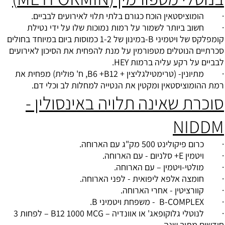
· הומוציסטאין הוכח כגורם בלתי תלוי לאירועים לבביים.
· חשוב ביותר לשמור על רמות נמוכות שלו על ידי נטילת
קומפלקס של ויטמיני B-במינון של 1-2 כמוסות ביום במיוחד בחולים
סכרתיים הנוטלים מטפורמין על מנת להפחית את הסיכון לאירועים
לבביים על רקע עליה ברמות HEY.
· מתיונין- (טרימטילגליצין + B6 +B12, ח' פולית) מפחית את
רמת ההומוציסטאין ומקטין את הנטייה למחלות לב וכלי דם.
סוכרת שאינה תלויה באינסולין -
NIDDM
· כרום פיקולינט 500 מק"ג עם הארוחה.
· ויטמין E+ סלניום - עם הארוחה.
· מולטי-ויטמין – עם הארוחה.
· חומצה אלפא ליפואית - לפני הארוחה.
· קוורציטין - אחרי הארוחה.
· B-COMPLEX - משפחת ויטמיני B.
· לנוטלי גלוקופאג' או אוונדיה – B12 1000 MCG – לפחות 3
חודשים מתוך שנה.