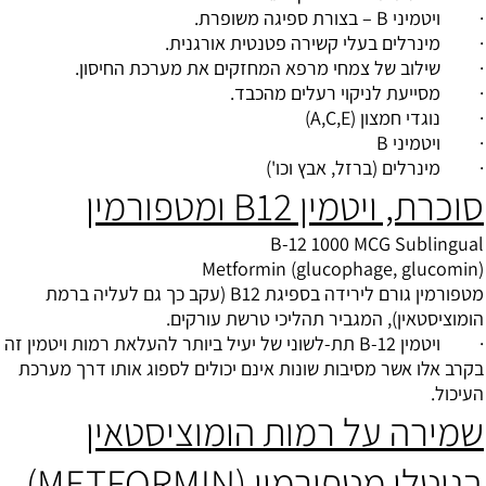
· ויטמיני B – בצורת ספיגה משופרת.
· מינרלים בעלי קשירה פטנטית אורגנית.
· שילוב של צמחי מרפא המחזקים את מערכת החיסון.
· מסייעת לניקוי רעלים מהכבד.
· נוגדי חמצון (A,C,E)
· ויטמיני B
· מינרלים (ברזל, אבץ וכו')
סוכרת, ויטמין B12 ומטפורמין
B-12 1000 MCG Sublingual
(Metformin (glucophage, glucomin
מטפורמין גורם לירידה בספיגת B12 (עקב כך גם לעליה ברמת
הומוציסטאין), המגביר תהליכי טרשת עורקים.
· ויטמין B-12 תת-לשוני של יעיל ביותר להעלאת רמות ויטמין זה
בקרב אלו אשר מסיבות שונות אינם יכולים לספוג אותו דרך מערכת
העיכול.
שמירה על רמות הומוציסטאין
בנוטלי מטפורמין (METFORMIN)