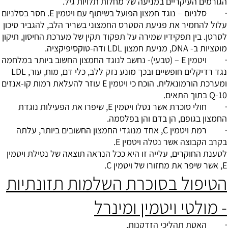
הגורמים העיקריים במניעה של מחלות תלויות גיל.
· סלניום – נוגד חמצון הפועל בשיתוף עם ויטמין E. חסר בסלניום
עלול להחמיר את פגיעת הסטרס החמצוני בשריר הלב, להגביר סיכון
לסרטן. בין תפקידיו שמירה על תפקוד תקין של מערכת החיסון, תיקון
מוטציות ב- DNA, מניעת חמצון LDL ודה-טוקסיפיקציה.
· ויטמין E – (טבעי)- נחשב לנוגד החמצון החשוב ביותר במלחמה
נגד רדיקלים חופשיים ובכך מונע נזק ללב, כלי דם, מוח, עור, LDL
ומערכת הורמונאלית. הוכח כי ויטמין E עוזר להעלאת רמות קו-אנזים
Q-10 בתוך התאים.
· חולי סוכרת אשר נטלו ויטמין E, שיפרו את הפעילות נוגדת
החמצון בגופם, הן בדם והן בפלסמה.
· רמת ויטמין C, אחד מנוגדי החמצון החשובים ביותר, עלתה
בקרב הקבוצה אשר נטלה ויטמין E.
לטענת החוקרים, עלייה זו היא ככל הנראה תוצאה של נטילת ויטמין
E, אשר שיפר את מחזורו של ויטמין C.
הטיפול בסוכרת השלמות תזונתיות
- מולטי ויטמין ומינרל
· האטת תהליכי הזדקנות.