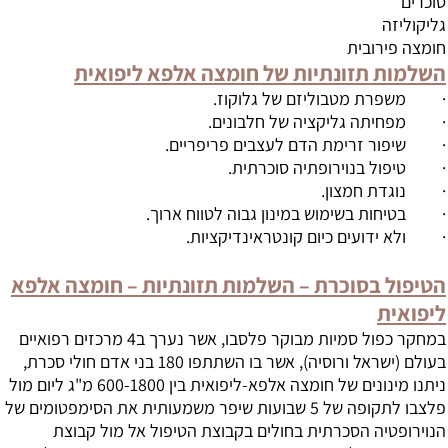
סוכרים
גליקוליזה
חומצה פירובית
השלמות תזונתיות של חומצה אלפא ליפואית
· משפרת מטבוליזם של גלוקוז.
· מפחיתה גליקציה של חלבונים.
· שיפור זרימת הדם לעצבים פריפריים.
· טיפול בנוירופתיה סוכרתית.
· נוגדת חמצון.
· בטיחות בשימוש במינון גבוה לטווח ארוך.
· ולא ידועים כיום קונטראינדיקציות.
הטיפול בסוכרת – השלמות תזונתיות – חומצה אלפא
ליפואית
במחקר כפול סמיות מבוקר פלסבו, אשר נערך ב4 מרכזים רפואיים
בעולם (ישראל ורוסיה), אשר בו השתתפו 180 בני אדם חולי סכרת,
ניתנו מינונים של חומצה אלפא-ליפואית בין 600-1800 מ"ג ליום מול
פלצבו לתקופה של 5 שבועות שיפר משמעותית את הסימפטומים של
הנוירופטיה הסכרתית בחולים בקבוצת הטיפול אל מול קבוצת