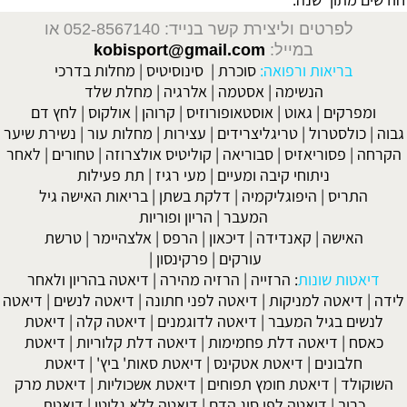
לפרטים וליצירת קשר בנייד: 052-8567140
או
במייל:
kobisport@gmail.com
בריאות ורפואה:
סוכרת
|
סינוסיטיס
|
מחלות בדרכי
הנשימה
|
אסטמה
|
אלרגיה
|
מחלת שלד
ומפרקים
|
גאוט
|
אוסטאופורוזיס
|
קרוהן
|
אולקוס
|
לחץ דם
גבוה
|
כולסטרול
|
טריגליצרידים
|
עצירות
|
מחלות עור
|
נשירת שיער
הקרחה
|
פסוריאזיס
|
סבוריאה
|
קוליטיס אולצרוזה
|
טחורים
|
לאחר
ניתוחי קיבה ומעיים
| מעי רגיז |
תת פעילות
התריס
|
היפוגליקמיה
|
דלקת בשתן
|
בריאות האישה גיל
המעבר
|
הריון ופוריות
האישה
|
קאנדידה
|
דיכאון
|
הרפס
|
אלצהיימר
|
טרשת
עורקים
|
פרקינסון
|
דיאטות שונות
:
הרזייה
|
הרזיה מהירה
|
דיאטה בהריון ולאחר
לידה
|
דיאטה למניקות
|
דיאטה לפני חתונה
|
דיאטה לנשים
|
דיאטה
לנשים בגיל המעבר
|
דיאטה לדוגמנים
|
דיאטה קלה
|
דיאטת
כאסח
|
דיאטה דלת פחמימות
|
דיאטה דלת קלוריות
|
דיאטת
חלבונים
|
דיאטת אטקינס
|
דיאטת סאות' ביץ'
|
דיאטת
השוקולד
|
דיאטת חומץ תפוחים
|
דיאטת אשכוליות
|
דיאטת מרק
כרוב
|
דיאטה לפי סוג הדם
|
דיאטה ללא גלוטן
|
דיאטת