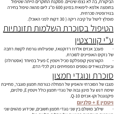
הביקורת, בה לא נצפו שינויים. מסקנת החוקרים הייתה שטיפול
בחומצה אלפא-ליפואית במינון 600 מ"ג ליום מהווה טיפול בחירה
בנוירופטיה סכרתית.
מומלץ ליטול על קיבה ריקה ( 30 דקות לפני האוכל).
הטיפול בסוכרת השלמות תזונתיות
ע"י קוורצטין
· מעכב אנזים אלדוז רדוקטאז, שפעילותו גורמת לקשת רחבה
של נזקים האופיינים לסוכרת.
· הקוורצטין קומפלקס מכיל ויטמין C פעיל במיוחד (אסטרולה)
וביופלבנואידים נוספים המפחיתים נזק לכלי הדם.
סוכרת ונוגדי חמצון
מצבו של הסוכרתי והאפיון של המחלה כגורמת חמצון מוגבר, מחייבת
שימת דגש על מינון גבוה של נוגדי חמצון כולל ויטמין E, סלניום,
פיקנוגנול וקו-אנזים Q-10.
ויטמין E + סלניום
· שילוב מושלם בין שני נוגדי חמצון חשובים, שכידוע מהווים שני