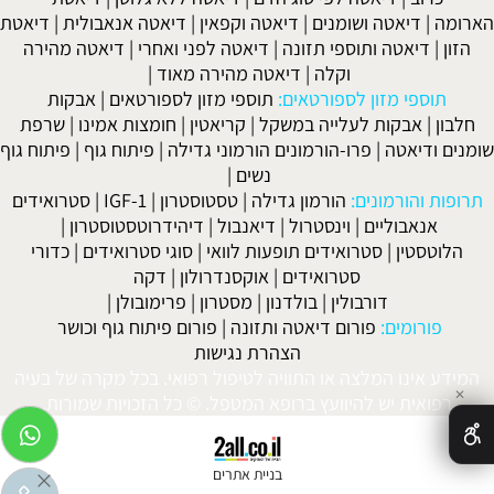
הארומה
|
דיאטה ושומנים
|
דיאטה וקפאין
|
דיאטה אנאבולית
|
דיאטת
הזון
|
דיאטה ותוספי תזונה
|
דיאטה לפני ואחרי
|
דיאטה מהירה
וקלה
|
דיאטה מהירה מאוד
|
תוספי מזון לספורטאים:
תוספי מזון לספורטאים
|
אבקות
חלבון
|
אבקות לעלייה במשקל
|
קריאטין
|
חומצות אמינו
|
שרפת
שומנים ודיאטה
|
פרו-הורמונים הורמוני גדילה
|
פיתוח גוף
|
פיתוח גוף
נשים
|
תרופות והורמונים:
הורמון גדילה
|
טסטוסטרון
|
IGF-1
|
סטרואידים
אנאבוליים
|
וינסטרול
|
דיאנבול
|
דיהידרוטסטוסטרון
|
הלוטסטין
|
סטרואידים תופעות לוואי
|
סוגי סטרואידים
|
כדורי
סטרואידים
|
אוקסנדרולון
|
דקה
דורבולין
|
בולדנון
|
מסטרון
|
פרימובולן
|
פורומים:
פורום דיאטה ותזונה
|
פורום פיתוח גוף וכושר
הצהרת נגישות
המידע אינו המלצה או התוויה לטיפול רפואי. בכל מקרה של בעיה
✕
רפואית יש להיוועץ ברופא המטפל. © כל הזכויות שמורות.
בניית אתרים