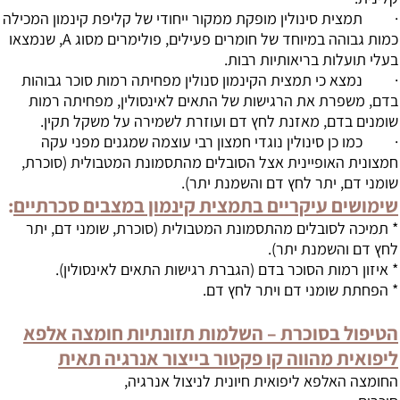
· תמצית סינולין מופקת ממקור ייחודי של קליפת קינמון המכילה
כמות גבוהה במיוחד של חומרים פעילים, פולימרים מסוג A, שנמצאו
בעלי תועלות בריאותיות רבות.
· נמצא כי תמצית הקינמון סנולין מפחיתה רמות סוכר גבוהות
בדם, משפרת את הרגישות של התאים לאינסולין, מפחיתה רמות
שומנים בדם, מאזנת לחץ דם ועוזרת לשמירה על משקל תקין.
· כמו כן סינולין נוגדי חמצון רבי עוצמה שמגנים מפני עקה
חמצונית האופיינית אצל הסובלים מהתסמונת המטבולית (סוכרת,
שומני דם, יתר לחץ דם והשמנת יתר).
שימושים עיקריים בתמצית קינמון במצבים סכרתיים
:
* תמיכה לסובלים מהתסמונת המטבולית (סוכרת, שומני דם, יתר
לחץ דם והשמנת יתר).
* איזון רמות הסוכר בדם (הגברת רגישות התאים לאינסולין).
* הפחתת שומני דם ויתר לחץ דם.
הטיפול בסוכרת – השלמות תזונתיות חומצה אלפא
ליפואית מהווה קו פקטור בייצור אנרגיה תאית
החומצה האלפא ליפואית חיונית לניצול אנרגיה,