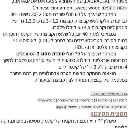
משפחה: LAURACEAE, שם הצמח: CINNAMOMUM CASSIA,
שמות נוספים: Chinese cinnamon, sweet wood.
· במחקר שנערך על 60 חולי סוכרת מסוג 2 (30 נשים ו- 30
גברים) שחולקו לשש קבוצות. קבוצות 1,2 ו-3 צרכו 1,3,6 גר' של
קינמון ליום וקבוצות 4,5 ו-6 קיבלו פלסבו.
· נמצא כי לאחר 40 יום, כל שלוש הקבוצות של הקינמון הופחתו
רמות הסוכר, הטריגליצרידים והכולסטרול (LDL). לא היה שינוי
בקבוצות הפלסבו או ב- HDL.
· במחקר שנערך על 79 חולי
סוכרת מסוג 2
המטופלים
בתרופות אוראליות. קיבלו 3 כמוסות ליום של קינמון או פלסבו למשך
4 חודשים, סה"כ 3 גר' של קינמון ליום.
· תוצאות המחקר מראות הטבה אבסולוטית בין רמת הסוכר
בפלסמה של קבוצת המחקר לבין קבוצת הביקורת.
עוד מדעים על מחלת הסוכרת:
סוכרת סוג 1
|
סוכרת סוג 2
|
סוכרת הריון |
סוכרת מבוגרים
| סוכרת נעורים
|
היפוגליקמיה
|
היפרגליקמיה
|
מטפורמין
|
אינסולין
|
גלוקגון
תמצית הקינמון
· סינולין PF היא תמצית תקנית של קינמון, מסיסה במים ונבדקה
קלינית.