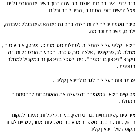
הזה עדיין אינן ברורות. אולם יתכן שזה כרוך בשינויים ההורמונליים
אצל הנשים בזמן המחזור , הריון לידה ובלות.
סיבה נוספת יכולה להיות הלחץ בהם נתונים האנשים בגלל : עבודה,
ילדים, משכורת וכדומה.
דיכאון קליני עלול להתלוות למחלות מסוימות כגון:סרטן, אירוע מוחי,
מחלת לב, פרקינסון , אלצהיימר, סוכרת והפרעות הורמונליות .זה
ניקרא "דיכאון בו זמנית" . ניתן לטפל בדיכאון זה במקביל למחלה
הגופנית .
יש תרופות העלולות לגרום לדיכאון קליני .
אם קיים דיכאון במשפחה זה מעלה את ההסתברות להתפתחות
המחלה.
אירועים קשים בחיים כגון: גירושין, בעיות כלכליות, מעבר למקום
חדש, מות קרוב ,בן משפחה או אובדן משמעותי אחר, עשויים לגרור
תקופה של דיכאון קליני