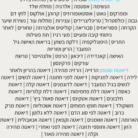
הנשימה
|
אסטמה
|
אלרגיה
|
מחלת שלד
ומפרקים
|
גאוט
|
אוסטאופורוזיס
|
קרוהן
|
אולקוס
|
לחץ דם
גבוה
|
כולסטרול
|
טריגליצרידים
|
עצירות
|
מחלות עור
|
נשירת שיער
הקרחה
|
פסוריאזיס
|
סבוריאה
|
קוליטיס אולצרוזה
|
טחורים
|
לאחר
ניתוחי קיבה ומעיים
| מעי רגיז |
תת פעילות
התריס
|
היפוגליקמיה
|
דלקת בשתן
|
בריאות האישה גיל
המעבר
|
הריון ופוריות
האישה
|
קאנדידה
|
דיכאון
|
הרפס
|
אלצהיימר
|
טרשת
עורקים
|
פרקינסון
|
דיאטות שונות
:
הרזייה
|
הרזיה מהירה
|
דיאטה בהריון ולאחר
לידה
|
דיאטה למניקות
|
דיאטה לפני חתונה
|
דיאטה לנשים
|
דיאטה
לנשים בגיל המעבר
|
דיאטה לדוגמנים
|
דיאטה קלה
|
דיאטת
כאסח
|
דיאטה דלת פחמימות
|
דיאטה דלת קלוריות
|
דיאטת
חלבונים
|
דיאטת אטקינס
|
דיאטת סאות' ביץ'
|
דיאטת
השוקולד
|
דיאטת חומץ תפוחים
|
דיאטת אשכוליות
|
דיאטת מרק
כרוב
|
דיאטה לפי סוג הדם
|
דיאטה ללא גלוטן
|
דיאטת
הארומה
|
דיאטה ושומנים
|
דיאטה וקפאין
|
דיאטה אנאבולית
|
דיאטת
הזון
|
דיאטה ותוספי תזונה
|
דיאטה לפני ואחרי
|
דיאטה מהירה
וקלה
|
דיאטה מהירה מאוד
|