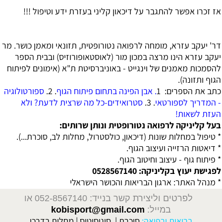
אז זכרו אפשר להתגבר על דיכאון קליני בעזרת ידע וטיפול !!!
דר' יעקב עזרא, מומחה לרפואה נטורופטית, תזונאי ומאמן כושר.
מר
יעקב עזרא הינו מרצה במכון מור (לאוסטאופורוזיס) ובבית הספר
להסמכות מאמנים של וינגייט - באוניברסיטת ת"א (אימונים לפיתוח
הגוף ותזונה).
כתב את הספרים:
1
. אבן הפינה בתחום פיתוח הגוף
. 2.
ספורטולוגיה
- המדריך לספורטאי
. 3.
סטרואידים-כל מה שרצית לדעת? ולא
העזת לשאות!
בעל קליניקה לרפואה נטורופטית ונותן שרותים:
* טיפול במחלות שונות (דיכאון, כולסטרול, מחלות לב, סוכרת...).
* דיאטות הרזייה ועיצוב הגוף.
* פיתוח גוף - עיצוב וחיטוב הגוף.
לפגישת יעוץ בקליניקה: 0528567140
* מנהל האתר:
ארגון הבריאות והכושר הישראלי
לפרטים וליצירת קשר בנייד: 052-8567140
או
במייל:
kobisport@gmail.com
בריאות ורפואה:
סוכרת
|
סינוסיטיס
|
מחלות בדרכי