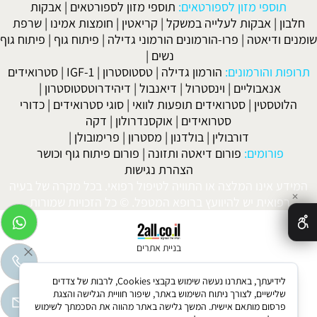
תוספי מזון לספורטאים:
תוספי מזון לספורטאים
|
אבקות
חלבון
|
אבקות לעלייה במשקל
|
קריאטין
|
חומצות אמינו
|
שרפת
שומנים ודיאטה
|
פרו-הורמונים הורמוני גדילה
|
פיתוח גוף
|
פיתוח גוף
נשים
|
תרופות והורמונים:
הורמון גדילה
|
טסטוסטרון
|
IGF-1
|
סטרואידים
אנאבוליים
|
וינסטרול
|
דיאנבול
|
דיהידרוטסטוסטרון
|
הלוטסטין
|
סטרואידים תופעות לוואי
|
סוגי סטרואידים
|
כדורי
סטרואידים
|
אוקסנדרולון
|
דקה
דורבולין
|
בולדנון
|
מסטרון
|
פרימובולן
|
פורומים:
פורום דיאטה ותזונה
|
פורום פיתוח גוף וכושר
הצהרת נגישות
המידע אינו המלצה או התוויה לטיפול רפואי. בכל מקרה של בעיה
✕
רפואית יש להיוועץ ברופא המטפל. © כל הזכויות שמורות.
בניית אתרים
לידיעתך, באתרנו נעשה שימוש בקבצי Cookies, לרבות של צדדים
שלישיים, לצורך ניתוח השימוש באתר, שיפור חוויית הגלישה והצגת
פרסום מותאם אישית. המשך גלישה באתר מהווה את הסכמתך לשימוש