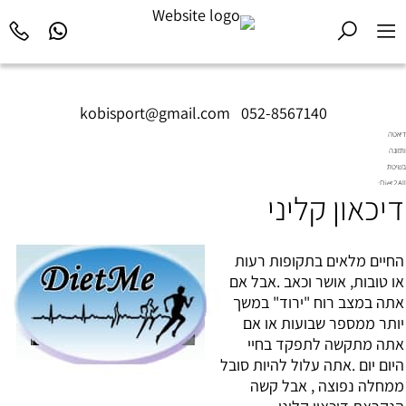
kobisport@gmail.com
|
052-8567140
דיאטה
ותזונה
בשיטת
Diet2All:
דיכאון קליני
המדע
שמאחורי
הגוף
המושלם.
החיים מלאים בתקופות רעות
או טובות, אושר וכאב .אבל אם
אתה במצב רוח "ירוד" במשך
יותר ממספר שבועות או אם
אתה מתקשה לתפקד בחיי
היום יום .אתה עלול להיות סובל
ממחלה נפוצה , אבל קשה