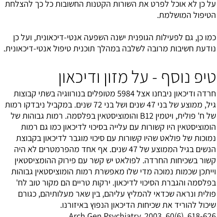
על כן לא אוכל לפרט את השורות הקטנות החשובות כל כך להצלחת
הטיפול המושלמת.
כמו כן, גם לפעילות הגופנית ישנה השפעה אנטי-דיכאונית, ועל כן
נודעת חשיבות מרובה לשלבה במהלך תוכנית טיפול אנטי-דיכאונית.
טיפ נוסף - על מזון ודיכאון
חרדה ודיכאון ניבחנו אצל 5984 מטופלים בנורווגיה בשתי קבוצות
גיל, ממוצע של בני 47 שנים ושל בני 72 שנים. במקביל ניבדקו רמות
של ח' פולית, ויטמין B12 והומוציסטאין בפלסמה. רמות גבוהות של
הומוציסטאין היו קשורות עם עלייה בסיכוי לדיכאון כמו גם רמות
נמוכות של פולאט שהיו קשורות עם סיכוי מוגבר לדיכאון בקבוצת
הנשים בגיל הממוצע של 47 שנים. אף אחד מהפרמטרים לא היה
קשור בשכיחות החרדה. לפולאט יש קשר עם פירוק ההומציסטאין
וייתכן שכמות נמוכה מדי שלו מאפשרת רמות הומוציסטאין גבוהות
בפלסמה והגברת הסיכוי לדיכאון. ירקות טריים הם מקור טוב לח'
פולית ונראה שכדאי להמליץ עליהם, בין שאר מעלותיהם, כגורם
שיכול להוריד את שכיחות הדיכאון הנפוץ באיזורנו.
Arch Gen Psychiatry. 2003, 60(6), 618-626