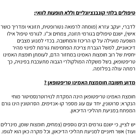
טיפולים בלתי קונבנציונליים וללא תופעות לוואי:
לדברי, יעקב עזרא (מומחה לרפואה נטורופטית, תזונאי ומדריך כושר
אישי), ישנם טיפולים בגורמי תזונה, צמחים וכ"ו. לגורמי טיפול אילו
השפעה מועילה על קו הריכוז והמחשבה. בכדי למנוע מצבים
דיכאוניים, למשל הגברת צריכת הפחמימות גורמת לפינוי מהיר
יחסית של רוב חומצות האמינו במחזור הדם, לעומתן חומצת האמינו
טריפטופאן, בשל משקלה המולקולרי הגבוה מתעכבת בפינויה, כך
רמתה עולה בפלזמה.
מדוע חשובה חוממצת האמינו טריפטופאן ?
חומצת האמינו טריפטופאן הינה המקדת לנוירוטרנסמיטור מוחי
הנקרא: סרוטונין, יחד עם עוג מספר קו-אנזימים. הסרוטונין הינו גורם
המפתח במניעת תהליכי הדיכאון.
יש לציין, כי ישנם גורמים רבים נוספים (צמחים, חומצות שומן, מינרלים
ועוד) אשר חיוניים למניעת תהליכי הדיכאון, וכל מקרה כאן הוא לגופו.