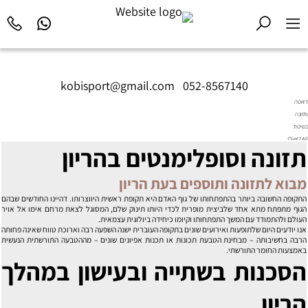
kobisport@gmail.com
|
052-8567140
דיאטה
ותזונה
בשיטת
Diet2All:
תזונה וסופלימנטים בהריון
המדע
שמאחורי
הגוף
מבוא לתזונה ותוספים בעת הריון
המושלם.
התקופה החשובה ביותר בהתפתחותו של גוף האדם היא תקופת ראשית היווצרותו. דהיינו החודשים שבהם
הגוף מתפתח מתא אחד שלביצית מופרית לכדי היותו תינוק שלם, המסוגל לצאת מרחם אימו אל אויר
העולם ולהתמודד עם המשך התפתחותו וקיומו כיחידה ביולוגית עצמאית.
אנו יודעים היום שלתופעות ואירועים שונים בתקופה העוברית ישנה השפעה רבה וארוכת טווח שאינה פחותה
הרבה בחשיבותה – מבחינת הטבעת תכונות או תכנות אפיונים שונים – מההטבעה התורשתית הנעשית
באמצעות החומר התורשתי.
הסכנות בשתייה ובעישון במהלך
הריון