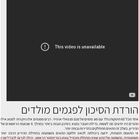
הורדת הסיכון לפגמים מולדים
אחד מכל 60 תינוקות נולד עם סוג מסוים של פגם מנטאלי או פיזי. רבים מפגמים אלו ניתן היה למנוע אילו
ההורים היו יודעים מה לעשות. גדילת העובר נמצא בסיכון הגבוה ביותר במהלך 6 שבועות הראשונים של
ההיריון. בשלב זה התאים מתחלקים בתדירות גבוהה יותר.
אי התאמה תזונתית, ידועה ביכולתה להאט חלוקת התאים והשפעתה בתחילת ההיריון הרבה יותר
משמעותית. ההשפעה של התא שאינו מתחלק ומכפיל עצמו בטרימסטר הראשון, יכולה לגרום להבדל שבין