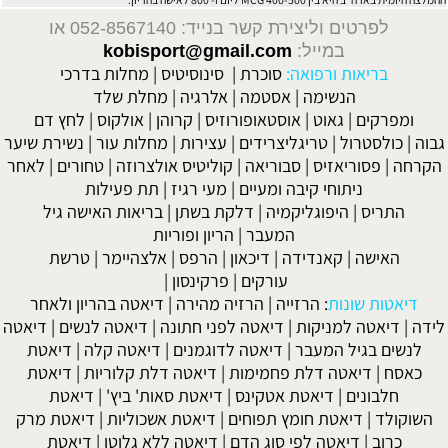
לפרטים וליצירת קשר בנייד: 052-8567140
או
במייל:
kobisport@gmail.com
בריאות ורפואה:
סוכרת
|
סינוסיטיס
|
מחלות בדרכי
הנשימה
|
אסטמה
|
אלרגיה
|
מחלת שלד
ומפרקים
|
גאוט
|
אוסטאופורוזיס
|
קרוהן
|
אולקוס
|
לחץ דם
גבוה
|
כולסטרול
|
טריגליצרידים
|
עצירות
|
מחלות עור
|
נשירת שיער
הקרחה
|
פסוריאזיס
|
סבוריאה
|
קוליטיס אולצרוזה
|
טחורים
|
לאחר
ניתוחי קיבה ומעיים
| מעי רגיז |
תת פעילות
התריס
|
היפוגליקמיה
|
דלקת בשתן
|
בריאות האישה גיל
המעבר
|
הריון ופוריות
האישה
|
קאנדידה
|
דיכאון
|
הרפס
|
אלצהיימר
|
טרשת
עורקים
|
פרקינסון
|
דיאטות שונות
:
הרזייה
|
הרזיה מהירה
|
דיאטה בהריון ולאחר
לידה
|
דיאטה למניקות
|
דיאטה לפני חתונה
|
דיאטה לנשים
|
דיאטה
לנשים בגיל המעבר
|
דיאטה לדוגמנים
|
דיאטה קלה
|
דיאטת
כאסח
|
דיאטה דלת פחמימות
|
דיאטה דלת קלוריות
|
דיאטת
חלבונים
|
דיאטת אטקינס
|
דיאטת סאות' ביץ'
|
דיאטת
השוקולד
|
דיאטת חומץ תפוחים
|
דיאטת אשכוליות
|
דיאטת מרק
כרוב
|
דיאטה לפי סוג הדם
|
דיאטה ללא גלוטן
|
דיאטת