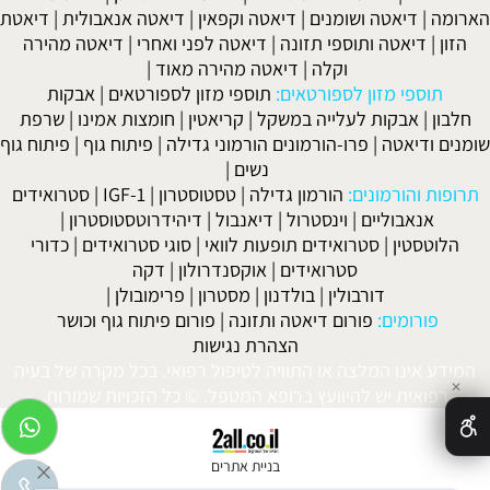
הארומה
|
דיאטה ושומנים
|
דיאטה וקפאין
|
דיאטה אנאבולית
|
דיאטת
הזון
|
דיאטה ותוספי תזונה
|
דיאטה לפני ואחרי
|
דיאטה מהירה
וקלה
|
דיאטה מהירה מאוד
|
תוספי מזון לספורטאים:
תוספי מזון לספורטאים
|
אבקות
חלבון
|
אבקות לעלייה במשקל
|
קריאטין
|
חומצות אמינו
|
שרפת
שומנים ודיאטה
|
פרו-הורמונים הורמוני גדילה
|
פיתוח גוף
|
פיתוח גוף
נשים
|
תרופות והורמונים:
הורמון גדילה
|
טסטוסטרון
|
IGF-1
|
סטרואידים
אנאבוליים
|
וינסטרול
|
דיאנבול
|
דיהידרוטסטוסטרון
|
הלוטסטין
|
סטרואידים תופעות לוואי
|
סוגי סטרואידים
|
כדורי
סטרואידים
|
אוקסנדרולון
|
דקה
דורבולין
|
בולדנון
|
מסטרון
|
פרימובולן
|
פורומים:
פורום דיאטה ותזונה
|
פורום פיתוח גוף וכושר
הצהרת נגישות
המידע אינו המלצה או התוויה לטיפול רפואי. בכל מקרה של בעיה
✕
רפואית יש להיוועץ ברופא המטפל. © כל הזכויות שמורות.
בניית אתרים