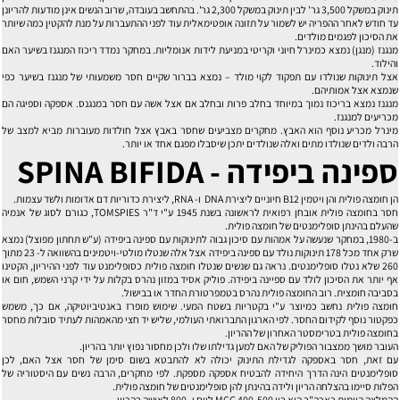
תינוק במשקל 3,500 גר' לבין תינוק במשקל 2,300 גר'. בהתחשב בעובדה, שרוב הנשים אינן מודעות להריונן
עד חודש לאחר ההפריה יש לשמור על תזונה אופטימאלית עוד לפני ההתעברות על מנת להקטין כמה שיותר
את הסיכון לפגמים מולדים.
מנגנז (מנגן) נמצא כמינרל חיוני וקריטי במניעת לידות אנומליות. במחקר נמדד ריכוז המנגנז בשיער האם
והילוד.
אצל תינוקות שנולדו עם תפקוד לקוי מולד – נמצא בברור שקיים חסר משמעותי של מנגנז בשיער כפי
שנמצא אצל אמותיהם.
מנגנז נמצא בריכוז נמוך במיוחד בחלב פרות ובחלב אם אצל אשה עם חסר במנגנס. אספקה וספיגה הם
מכריעים למנגנז.
מינרל מכריע נוסף הוא האבץ. מחקרים מצביעים שחסר באבץ אצל חולדות מעוברות מביא למצב של
הרבה ולדים שנולדו מתים ואלה שנולדים יתכן שיסבלו מפגם אחד או יותר.
ספינה ביפידה -
SPINA BIFIDA
הן חומצה פולית והן ויטמין B12 חיוניים ליצירת DNA ו- RNA, ליצירת כדוריות דם אדומות ולשד עצמות.
חסר בחומצה פולית אובחן רפואית לראשונה בשנת 1945 ע"י ד"ר TOMSPIES, כגורם לסוג של אנמיה
שהעלם בהינתן סופלימנטים של חומצה פולית.
ב-1980, במחקר שנעשה על אמהות עם סיכון גבוה לתינוקות עם ספינה ביפידה (ע"ש תחתון מפוצל) נמצא
שרק אחד מכל 178 תינוקות נולד עם ספינה ביפידה אצל אלה שנטלו מולטי-ויטמינים בהשוואה ל- 23 מתוך
260 שלא נטלו סופלימנטים. נראה גם שנשים שנטלו חומצה פולית כסופלימנט עוד לפני ההיריון, הקטינו
אף יותר את הסיכון לולד עם ספיינה ביפידה. פוליק אסיד במזון נהרס בקלות על ידי קרני השמש, חום או
בסביבה חומצית. רוב החומצה פולית נהרס בטמפרטורת החדר או בבישול.
חומצה פולית נחשב כמיוצר ע"י בקטריות בשטח המעי. שימוש מופרז באנטיביוטיקה, אם כך, משמש
כפקטור נוסף לקידום החסר. לפי הארגון התברואתי העולמי, שליש יד חצי מהאמהות לעתיד סובלות מחסר
בחומצה פולית בטרימסטר האחרון של ההריון.
העובר מושך ממצבור הפוליק של האם למען גדילתו שלו ולכן מחסור נפוץ יותר בהריון.
עם זאת, חסר באספקה לגדילת התינוק יכולה לא להתבטא בשום סימן של חסר אצל האם, לכן
סופלימנטים הינה הדרך היחידה להבטיח אספקה מספקת. לפי מחקרים, הרבה נשים עם היסטוריה של
הפלות סיימו בהצלחה הריון ולידה בהינתן להן סופלימנטים של חומצה פולית.
ההמלצה היומית בארה"ב היא בין 400-500 MCG ליום ו- 800 לאישה בהריון.