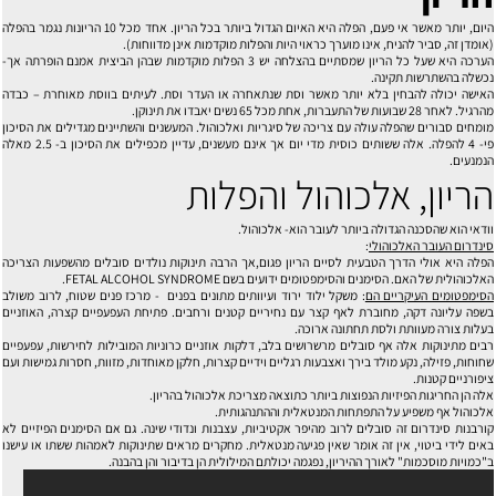
היום, יותר מאשר אי פעם, הפלה היא האיום הגדול ביותר בכל הריון. אחד מכל 10 הריונות נגמר בהפלה
(אומדן זה, סביר להניח, אינו מוערך כראוי היות והפלות מוקדמות אינן מדווחות).
הערכה היא שעל כל הריון שמסתיים בהצלחה יש 3 הפלות מוקדמות שבהן הביצית אמנם הופרתה אך-
נכשלה בהשתרשות תקינה.
האישה יכולה להבחין בלא יותר מאשר וסת שנתאחרה או העדר וסת. לעיתים בווסת מאוחרת – כבדה
מהרגיל. לאחר 28 שבועות של התעברות, אחת מכל 65 נשים יאבדו את תינוקן.
מומחים סבורים שהפלה עולה עם צריכה של סיגריות ואלכוהול. המעשנים והשתיינים מגדילים את הסיכון
פי- 4 להפלה. אלה ששותים כוסית מדי יום אך אינם מעשנים, עדיין מכפילים את הסיכון ב- 2.5 מאלה
הנמנעים.
הריון, אלכוהול והפלות
וודאי הוא שהסכנה הגדולה ביותר לעובר הוא- אלכוהול.
סינדרום העובר האלכוהולי
:
הפלה היא אולי הדרך הטבעית לסיים הריון פגום,אך הרבה תינוקות נולדים סובלים מהשפעות הצריכה
האלכוהולית של האם. הסימנים והסימפטומים ידועים בשם FETAL ALCOHOL SYNDROME.
הסימפטומים העיקריים הם
: משקל ילוד ירוד ועיוותים מתונים בפנים - מרכז פנים שטוח, לרוב משולב
בשפה עליונה דקה, מחוברת לאף קצר עם נחיריים קטנים ורחבים. פתיחת העפעפיים קצרה, האוזניים
בעלות צורה מעוותת ולסת תחתונה ארוכה.
רבים מתינוקות אלה אף סובלים מרשרושים בלב, דלקות אוזניים כרוניות המובילות לחירשות, עפעפיים
שחוחות, פזילה, נקע מולד בירך ואצבעות רגליים וידיים קצרות, חלקן מאוחדות, מזוות, חסרות גמישות ועם
ציפורניים קטנות.
אלה הן החריגות הפיזיות הנפוצות ביותר כתוצאה מצריכת אלכוהול בהריון.
אלכוהול אף משפיע על התפתחות המנטאלית וההתנהגותית.
קורבנות סינדרום זה סובלים לרוב מהיפר אקטיביות, עצבנות ונדודי שינה. גם אם הסימנים הפיזיים לא
באים לידי ביטוי, אין זה אומר שאין פגיעה מנטאלית. מחקרים מראים שתינוקות לאמהות ששתו או עישנו
ב"כמויות מוסכמות" לאורך ההיריון, נפגמה יכולתם המילולית הן בדיבור והן בהבנה.