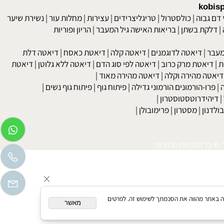
kob
 גבוה
|
כולסטרול
|
טריגליצרידים
|
עצירות
|
מחלות עור
|
נשירת שיער
לקת בשתן
|
בריאות האישה גיל המעבר
|
הריון ופוריות
בר
|
דיאטה לדוגמנים
|
דיאטה קלה
|
דיאטת כאסח
|
דיאטה דלת
דיאטת מרק כרוב
|
דיאטה לפי סוג הדם
|
דיאטה ללא גלוטן
|
דיאטת
טה מהירה וקלה
|
דיאטה מהירה מאוד
|
רו-הורמונים הורמוני גדילה
|
פיתוח גוף
|
פיתוח גוף נשים
|
יהידרוטסטוסטרון
|
דנון
|
מסטרון
|
פרימובולן
|
כל הזכויות שמורות.