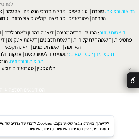
נג א.ג., גרמניה
לפרטים וליצירת ק
 ורפואה:
סוכרת
|
סינוסיטיס
|
מחלות בדרכי הנשימה
|
אסטמה
|
אלרגיה
הקרחה
|
פסוריאזיס
|
סבוריאה
|
קוליטיס אולצרוזה
|
טחורים
|
לא
האיש
אטות שונות
:
הרזייה
|
הרזיה מהירה
|
דיאטה בהריון ולאחר לידה
|
דיאטה 
מות
|
דיאטה דלת קלוריות
|
דיאטת חלבונים
|
דיאטת אטקינס
|
דיאטת סא
הארומה
|
דיאטה ושומנים
|
דיאטה וקפאין
|
דיאטה
תוספי מזון לספורטאים:
תוספי מזון לספורטאים
|
אבקות חלבון
|
אבק
תרופות והורמונים:
הורמון גדי
הלוטסטין
|
סטרואידים תופעות לוואי
המידע אינו המלצה או התוויה 