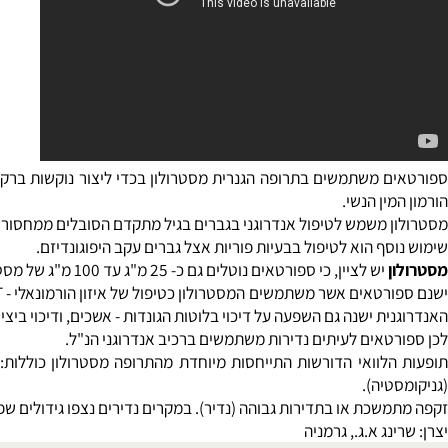
 משתמשים בתרופה הגנרית מסטרולון בכדי ליצור נוקשות ברקמת השריר
ין הנשי.
 משמש לטיפול אנדרוגני בגברים בגיל מתקדם הסובלים ממחסור ב
טסטו
ף הוא לטיפול בבעיות פוריות אצל גברים עקב היפוגונדיזם.
ן
יש לציין, כי ספורטאים נוטלים גם כ- 25 מ"ג עד 100 מ"ג של מסטרולון לקראת הרבעון האחרון לסיום הסייקל. המסטרולון הינו
ישנ
ת ישנה גם השפעה על דיכוי בלוטות הגונדות - אשכים, ודיכוי ביצירת תאי
טאים לעיתים נדירות משתמשים ברכיב אנדרוגני הנ"ל.
לוואי הדורשות התייחסות מיוחדת מהתרופה מסטרולון כוללות: בצקות
יה).
שכת או בתדירות גבוהה (נדיר). במקרים נדירים נצפו גידולים שפירים ש