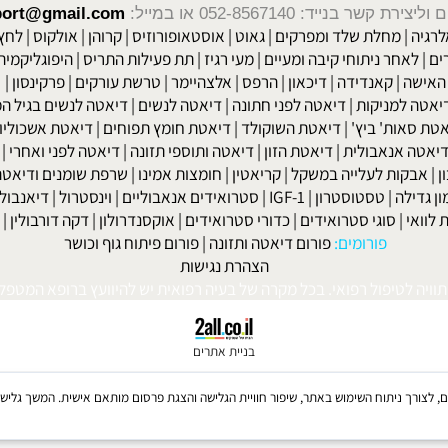
שר בנייד: 052-8567140
או במייל:
isport@gmail.com
|
מחלת שלד ומפרקים
|
גאוט
|
אוסטאופורוזיס
|
קרוהן
|
אולקוס
|
לחץ דם
חר ניתוחי קיבה ומעיים
| מעי רגיז |
תת פעילות התריס
|
היפוגליקמיה
|
ד
ה
|
קאנדידה
|
דיכאון
|
הרפס
|
אלצהיימר
|
טרשת עורקים
|
פרקינסון
|
למניקות
|
דיאטה לפני חתונה
|
דיאטה לנשים
|
דיאטה לנשים בגיל המע
ות' ביץ'
|
דיאטת השוקולד
|
דיאטת חומץ תפוחים
|
דיאטת אשכוליות
|
 אנאבולית
|
דיאטת הזון
|
דיאטה ותוספי תזונה
|
דיאטה לפני ואחרי
|
דיא
ות לעלייה במשקל
|
קריאטין
|
חומצות אמינו
|
שרפת שומנים ודיאטה
|
פ
לה
|
טסטוסטרון
|
IGF-1
|
סטרואידים אנאבוליים
|
וינסטרול
|
דיאנבול
|
ד
|
סוגי סטרואידים
|
כדורי סטרואידים
|
אוקסנדרולון
|
דקה דורבולין
|
בול
פורומים:
פורום דיאטה ותזונה
|
פורום פיתוח גוף וכושר
הצהרת נגישות
לטיפול רפואי. בכל מקרה של בעיה רפואית יש להיוועץ ברופא המטפל. © 
בניית אתרים