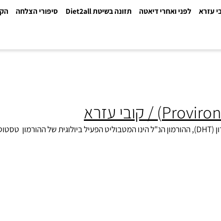
א
לפני ואחרי דיאטה
תזונה בשיטת Diet2all
סיפורי הצלחה
הקלינ
P) / קובי עזרא