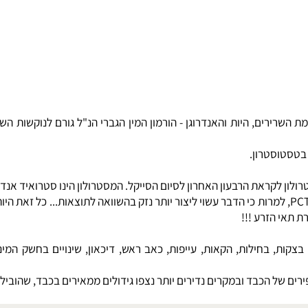
ים, היות והאנדרוגן - הורמון המין הגברי הנ"ל גורם לנוקשות השרי
סטרון
.
סטרואיד
אנדרוגנ
ם ספורטאים אשר משתמשים המסטרולון כטיפול של איזון הורמונאלי - PCT, למרות כי הדבר עשוי ליצור יותר נ
 הזרע !!!
, בחילות, הקאות, עייפות, כאב ראש, דיכאון, שינויים בחשק המיני
ל הכבד ובמקרים נדירים יותר נצפו גידולים ממאירים בכבד, שהובילו ב