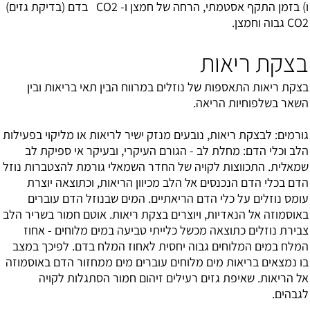
ו) בזמן התקף אסטמתי, הרחה של חמצן ו- CO2 בדם (בדיקת גזים)
CO2 גבוה וחמצן.
בצקת ריאות
בצקת ריאות התאספות של נוזלים במרווח הבין תאי בריאות ובין
השאר בשלפוחיות הריאה.
גורמים: לבצקת ריאות, נובעים מנזק ישיר לריאות או מליקוי בפעילות
הלב וכלי הדם: מחלת לב - הגורם העיקרי, ובעיקר אי ספיקת לב
שמאלית. התכווצות לקויה של החדר השמאלי גורמת להצטברות נוזל
הדם בכלי הדם הנכנסים אל הלב מכיוון הריאות, וכתוצאה יוצרת
עומס נוזלים על כלי הדם הריאתיים. המים שבנוזל הדם עוברים
באוסמוזה אל הנאדיות, ויוצרים בצקת ריאות. אוטם חמור בשריר הלב
צבירת נוזלים כתוצאה מכשל כלייתי טביעה במים מלוחים - אחוז
המלח במים המלוחים גבוה יחסית לאחוז המלח בדם. לפיכך במצב
בו נמצאים בריאות מים מלוחים עוברים מים ממחזור הדם באוסמוזה
אל הריאות. שאיפת גזים רעילים זיהום חמור הסתגלות לקויה
לגבהים.