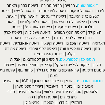
דיאטות שונות
:
הרזייה
|
הרזיה מהירה
|
דיאטה בהריון ולאחר
לידה
|
דיאטה למניקות
|
דיאטה לפני חתונה
|
דיאטה לנשים
|
דיאטה
לנשים בגיל המעבר
|
דיאטה לדוגמנים
|
דיאטה קלה
|
דיאטת
כאסח
|
דיאטה דלת פחמימות
|
דיאטה דלת קלוריות
|
דיאטת
חלבונים
|
דיאטת אטקינס
|
דיאטת סאות' ביץ'
|
דיאטת
השוקולד
|
דיאטת חומץ תפוחים
|
דיאטת אשכוליות
|
דיאטת מרק
כרוב
|
דיאטה לפי סוג הדם
|
דיאטה ללא גלוטן
|
דיאטת
הארומה
|
דיאטה ושומנים
|
דיאטה וקפאין
|
דיאטה אנאבולית
|
דיאטת
הזון
|
דיאטה ותוספי תזונה
|
דיאטה לפני ואחרי
|
דיאטה מהירה
וקלה
|
דיאטה מהירה מאוד
|
תוספי מזון לספורטאים:
תוספי מזון לספורטאים
|
אבקות
חלבון
|
אבקות לעלייה במשקל
|
קריאטין
|
חומצות אמינו
|
שרפת
שומנים ודיאטה
|
פרו-הורמונים הורמוני גדילה
|
פיתוח גוף
|
פיתוח גוף
נשים
|
תרופות והורמונים:
הורמון גדילה
|
טסטוסטרון
|
IGF-1
|
סטרואידים
אנאבוליים
|
וינסטרול
|
דיאנבול
|
דיהידרוטסטוסטרון
|
הלוטסטין
|
סטרואידים תופעות לוואי
|
סוגי סטרואידים
|
כדורי
סטרואידים
|
אוקסנדרולון
|
דקה
דורבולין
|
בולדנון
|
מסטרון
|
פרימובולן
|