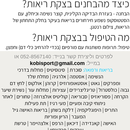
כיצד מהבחנים בצקת ריאות?
הבחנה - בעזרת הבדיקה הקלינית, קוצר נשימה וכיחלון, עם
הסטטוסקופ נשמע חירחורים בריאות בעיקר בחלק התחתון של
הריאות, צילום רנטגן.
מה הטיפול בבצקת ריאות?
טיפול: תרופות משתנות עם מורפיום (בכדי להרחיב כלי דם) וחמצן.
לפרטים וליצירת קשר בנייד: 052-8567140
או
במייל:
kobisport@gmail.com
בריאות ורפואה:
סוכרת
|
סינוסיטיס
|
מחלות בדרכי
הנשימה
|
אסטמה
|
אלרגיה
|
מחלת שלד
ומפרקים
|
גאוט
|
אוסטאופורוזיס
|
קרוהן
|
אולקוס
|
לחץ דם
גבוה
|
כולסטרול
|
טריגליצרידים
|
עצירות
|
מחלות עור
|
נשירת שיער
הקרחה
|
פסוריאזיס
|
סבוריאה
|
קוליטיס אולצרוזה
|
טחורים
|
לאחר
ניתוחי קיבה ומעיים
| מעי רגיז |
תת פעילות
התריס
|
היפוגליקמיה
|
דלקת בשתן
|
בריאות האישה גיל
המעבר
|
הריון ופוריות
האישה
|
קאנדידה
|
דיכאון
|
הרפס
|
אלצהיימר
|
טרשת
עורקים
|
פרקינסון
|