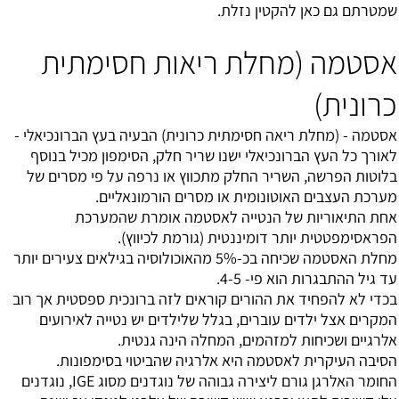
שמטרתם גם כאן להקטין נזלת.
אסטמה (מחלת ריאות חסימתית
כרונית)
אסטמה - (מחלת ריאה חסימתית כרונית) הבעיה בעץ הברונכיאלי -
לאורך כל העץ הברונכיאלי ישנו שריר חלק, הסימפון מכיל בנוסף
בלוטות הפרשה, השריר החלק מתכווץ או נרפה על פי מסרים של
מערכת העצבים האוטונומית או מסרים הורמונאליים.
אחת התיאוריות של הנטייה ל
אסטמה
אומרת שהמערכת
הפראסימפטטית יותר דומיננטית (גורמת לכיווץ).
מחלת האסטמה שכיחה בכ-5% מהאוכולוסיה בגילאים צעירים יותר
עד גיל ההתבגרות הוא פי- 4-5.
בכדי לא להפחיד את ההורים קוראים לזה ברונכית ספסטית אך רוב
המקרים אצל ילדים עוברים, בגלל שלילדים יש נטייה לאירועים
אלרגיים ושכיחות למזהמים, המחלה הינה גנטית.
הסיבה העיקרית לאסטמה היא אלרגיה שהביטוי בסימפונות.
החומר האלרגן גורם ליצירה גבוהה של נוגדנים מסוג IGE, נוגדנים