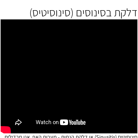
דלקת בסינוסים (סינוסיטיס)
סינוסיטיס (Sinusitis) או דלקת הגתות - מערות האף. אנו מבדילים