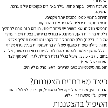
השערות:
מערכת החיסון בקור פחות יעילה באזורים מקומיים של מערכת
הנשימה.
הוירוס בתנאי טמפ' נמוכים יותר אקטיבי.
תנאי הסתגרות יכולים להגביר את ההדבקות.
תרסיסי נוזל הנושא באוויר יש פיזור דיפוזי, הוירוס הזה גורם לתהליך
דלקתי בריריות האף, המתבטא בגודש בריריות, בצקת (ייצור עודף
של ריר, דלקת) חלק מהתהליך הדלקתי זהו בעצם תהליך אלרגי
טהור. נזילה מימית מהגוף שמלווה בהתעטשויות בגלל גירוי אלרגי
ובגלל שהגוף מנסה להפטר מהנזלת. לעיתים רואים דמעות, מלווה
בחום 37.5 - 38.5, שיעול בגלל נזלת הנוזלת לגרון (טיפטוף לצד
האחורי של האף).
תופעות סיסטמיות: כאבי שרירים, ראש, פרקים לעיתים.
כיצד מאבחנים הצטננות?
הבחנה: אין, על פי הקלניקה של המטופל, אך צריך לשלול זיהום
חיידקי ע"י משטח גרון - לוע.
הטיפול בהצטננות