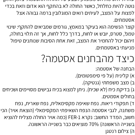
נוטה להיות כחלחל, כאשר החולה לא בהתקף הוא אדום וזאת בכדי
לפצות על המצב, לעיתים רואים המוגלובין ברמה גבוהה אצל
אסטמתים.
קוצר הנשימה הוא בעיקר במאמץ, גורמים שמביאים להתקף: שינוי
טמפ', סטרס, יובש או לחות, בדרך כלל לחות, אך זה תלוי בחולה,
זיהום יכול להחמיר את המצב, זאת אחת הסיבות שנותנים טיפול
מניעתי באסטמתים.
כיצד מהבחנים אסטמה?
הבחנה של אסטמה:
א) קלינית (על פי סימפטומים).
ב) מצב משפחתי (גנטיקה).
ג) בדיקת כיח (לא שכיח). ניתן למצוא בכיח גבישים מסויימים ושכיחים
בחולים אסמטים.
ד) תפקודי ריאות. נפח שאיפה מקסימאלית, נפח שארית, נפח
משתנה, לגבי אסטמה הנפח השאיפתי המקסימאלי (הוצאת אויר) הכי
חשוב, המדד החשוב: נקרא FER-1 (כמה אויר החולה מצליח להוציא
בשנייה הראשונה) 70% מוציאים כבר בשנייה הראשונה.
ה) צילום רנטגן