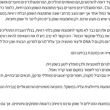
מס' הקשרים הכפולים. המקור העיקרי לחומצות השומן ההכרחיות הם מזונו
מה להורמונים,הם מווסתים תהליכים, הפרוסטגלנדינים מיוצרים ומשפיע
 אחד אך ישנו מצב מרחבי שונה שחומצות השומן הבלתי רוויות במצב ט
 מעט טרנס. רק מחומצות שומן צ'יס ניתן לייצר ח' שומן חיוניות.
הם כבר לא מקור לחומצות שומן בלתי רוויות, בגלל העברת התהליכים כדו
לל שהקשר הכפול - הינו קשר לא יציב (יש לו את השאיפה להיות רווי)הו
יקה את חברתה .
ו במטבח בביתנו הם:
וטציות ולכן מומלץ לטגן בשמן זית.
רצוי לשמור במקום סגור קריר ואפל.
הגיל (זקנה), חומרים קריצנוגנים (מחללי סרטן), תנאים סביבתיים, תזו