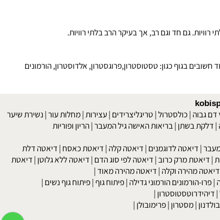
זלים חוץ תאיים). ישנה ירידה בפרוסטגלנדינים ממשפחה אחת, אצל חלק
מתן של חומצת שומן גמא-לינולאית לא תפתור את הבעיה. גם צבעי מאכל
ת. גם חד וגם רב, אך בעיקר הרב בלתי רוויות.
ובים בגוף כגון: טסטוסטרון,פרוגסטרון, אלדוסטרון, הורמונים
kob
 גבוה
|
כולסטרול
|
טריגליצרידים
|
עצירות
|
מחלות עור
|
נשירת שיער
לקת בשתן
|
בריאות האישה גיל המעבר
|
הריון ופוריות
בר
|
דיאטה לדוגמנים
|
דיאטה קלה
|
דיאטת כאסח
|
דיאטה דלת