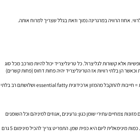
י. אחוז הרוויה במרגרינה נמוך וזאת בגלל שצריך למרוח אותה.
ת אלא קשורות לגליצרול. כל טריגליצריד יכול להיות מורכב מכל סוג
אשר הן בלתי רוויות אז הטריגליצריד יהיה פחות דחוס (פחות קשרים)
גופינו מייצר ח' שומן חוץ מאלה שהן הכרחיות, הגוף לא מסוגל ליצרן בעצמו חומצות שומן לינולאית ולינלנית = חייבות להתקבל מהמזון ארכידונית essential fatty ושלושתם רב בלתי