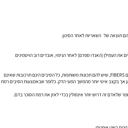
 העמילן (האנדו ספרם) לאחר הניפוי, אובדים רוב הויטמינים
: הינה פחמימה מורכבת אך שונה לגמרי מהעמילן היא לא מסוגלת להתפרק ע"י אנזימי העיכול של האדם. התאית היא אחת מתוך קבוצה של סיבים FIBERS, שיש להם תכונות משותפות, כל הסיבים הינם תרכובות שאינם
 אך בקצב איטי יותר מהמשך המעי הדק. כלומר שבאמצעות הסיבים רמת
ר שלאדם זה דרוש יותר אינסולין בכדי לאזן את רמת הסוכר בדם.