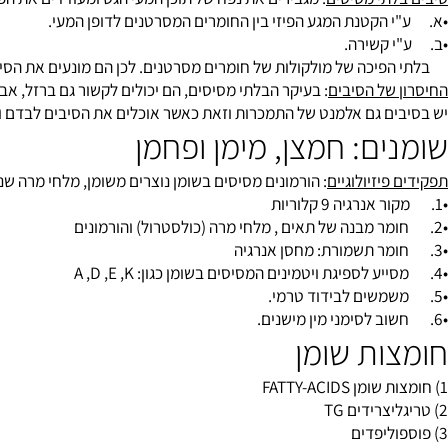
בוה, סוכרת, טרשת עורקים כתוצאה מהשמנה נקרים סינדרום "X"
מסיסים
: יכולים לקשור חומצות מרה. שמורכבות מכולסטרול ומפרישות 
תי מסיסים
: מגבירים את נפח של תוכן המעי הגס ומעודדים את הפריסטל
הקטנת המגע הפיזי בין החומרים המסרטנים לדופן המעי.
 קשירה.
כה של מולקולות של חומרים מסרטנים. לכן הם מונעים את הסיכון לחלו
של הסיבים
: בעיקר הבלתי מסיסים, הם יכולים לקשור גם ברזל, אבץ, נחושת, כמות
ם גם אלמנט של התמכרות וזאת כאשר אוכלים את הסיבים לבדם ואז צר
ם: חמצן, מימן ופחמן
יזיולוגיים
: הורמונים מסיסים בשומן נוצרים משומן, מלחי מרה שנוצרים
ות שומן