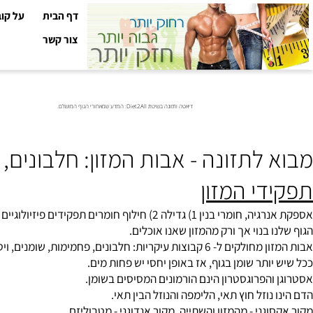
דף הבית
על קובי עזר
צור קשר
דיאטה ותזונה בשיטת Diet2All: המדע שמאחורי הגוף המושלם.
לתזונה - אבות המזון: חלבונים, פח
י המזון
לוף חומרים תפקידים פיזיולוגיים ומטבולים, קיום הגוף באופן תקין, בריאות וחיוניות.
 בנוי אך ורק מהמזון שאנו אוכלים.
קריות: חלבונים, פחמימות, שומנים, ויטמינים מינרלים ומים.
ותר שומן בגוף, אז באופן יחסי יש פחות מים.
והפרוגסטרון הינם הורמונים המסיסים בשומן.
נוזל חוץ תאי, הלימפה והנוזל הבין תאי.