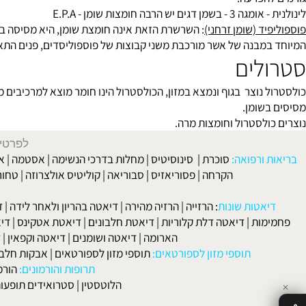
סות : פרחי נר הלילה, פטל ושחור וכו'.
גורמת לתופעות כגון: מצבי רוח, בעיות שינה, תופע
ה הקשר בין השניים, כלומר: חסימה של אותו אינזים.
פר-אקטיביים
: הגורם לבלוק הוא ח' שומן טרנס ולכן צריך להגבילם במזו
הפרעה.
יש הרבה חומצות שומן - E.P.A
ד (שומן זרחני)
: השרשרת הזאת אינה חומצת שומן, היא מסיסה במים לפ
מבנה של אשר מורכבת משני קבוצות של פוספוליסדים, פנים התא הינו נו
לים
נוצר בגוף ונמצא במזון, הכולסטרול הינו חומר מוצא למרכיבים מאוד חש
שומן.
ולסטרול וחומצות מרה.
לפרטים וליצירת ק
 ורפואה:
סוכרת
|
סינוסיטיס
|
מחלות בדרכי הנשימה
|
אסטמה
|
אלרגיה
הקרחה
|
פסוריאזיס
|
סבוריאה
|
קוליטיס אולצרוזה
|
טחורים
|
לא
האיש
אטות שונות
:
הרזייה
|
הרזיה מהירה
|
דיאטה בהריון ולאחר לידה
|
דיאטה 