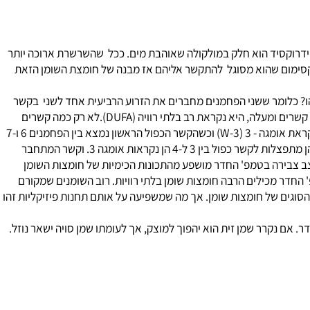
 השומן. ההידרוקסיד הוא חלק במולקולה שאוהבת מים. ככל שהשרשרת ארוכה יותר
קסימום שהוא מסוגל להתקשר אליהם אז מבנה של חומצת השומן הזאת
 כלומר ששני הפחמנים מחברים את הזרוע הרביעית אחד לשני בקשר
כפול בשרשרת . אחת או יותר כשיש על שרשרת חומצת שומן קשר כפול אחד היא נקראת חד בלתי רוויה MONO-UNSATURATED (MUFA). אם יש שני קשרים ומעלה, היא נקראת רב בלתי רוויה (DUFA).לא רק כמה קשרים
כפולים יש, חשוב לדעת גם איפה נמצא כל קשר כפול ראשון, דבר זה מדבר על חומצות שומן ארוכות שרשרת. אם הקשר נמצא בין 3-4 חומצת השומן נקראת אומגה - 3 (W-3) וכשהקשר הכפול הראשון נמצא בין הפחמנים 6 ו-7
חומצת השומן נקראת אומגה 6 (W-6). יש חומצות שומן חד בלתי רוויות שיש להם קשר כפול אחד ויש רב בלתי רוויות שיש להם יותר מקשר כפול אחד והן מתפצלות לקשר כפול בין 3 ל-4 הן נקראות אומגה 3. וקשר המתחבר
שלהן. מצב צבירה בטמפ' החדר מושפע מהתכונות הכימיות של חומצות השומן
חדר מכילים הרבה חומצות שומן בלתי רוויות. רוב השומנים שמקורם
וגים של חומצות שומן. אך מה שמשפיעה על אותם תחנות פיזיקליות זהו
 אם נקרר שמן זית הוא יהפוך למוצק, אך לעומתו שמן סויה ישאר נוזל.