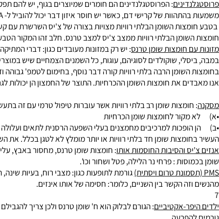
חומצות השומן: נוהגים לסמנם באותיות: חומצה לינולאית מיקום הפחמן, 
המופקים מזרעים. ברוב השמנים הצמחיים נמצאת ח' לינולאית.
דינים
: הפרוסטגלנדינים הם חומרים שמיוצרים בגוף, יש להם תפקיד דו
דם, כאשר יש חוסר איזון דבר יכול להוביל ל- CVA . הפרוסטגלנדינים מיוצרים בגוף מחומצות השומן ההכרחיות, כלומר כדי שתהיה היווצרות של פרוסטגלנדינים צריך שתהיה אספקה מהמזון.
צות השומן הבלתי רוויות מצויות בצורה של צ'יס השרשרת עם קשר כפול
ומן הבלתי רוויות ממצב צ'יס למצב טרנס. חלב זהו המקור הטבעי שיש בו
ם חומצות שומן טרנס
: יש רק במזונות מעובדים כגון: דברי המתיקה.
סלי, שוקולדים לסוגיהם, עוגות, כל השמנים הצמחיים שיש במוצרים אלו 
השומן הרבה בלתי רוויות קורה דבר נוסף, בחימום לטמפ' גבוהה וזאת בג
ת השומן ההכרחיות. התוצר של החמצון הן יכולות לגרום נזק גם ל-DNA וליצור מוטציה וכך עלול לגרום לסרטן. הבעיה שכן יכול להיות תהליך שרשרת שאותה ח' שומן מדב
חומצות שומן רב בלתי רוויות אשר עוברות טיפול טרמי עם זה בתעשייה א
קור לחומצות שומן הכרחיות
ופכות למרכיבים מחמצנים בעלי השפעה הרסנית לתאים ועלולה לגרום למ
ומצות שומן חד בלתי רוויות או יותר מומלץ לא לטגן בכלל. את השמנים 
יס והסיבות החוסמות אותו
: חומצות שומן טרנס, מחסור באבץ, עלייה עם 