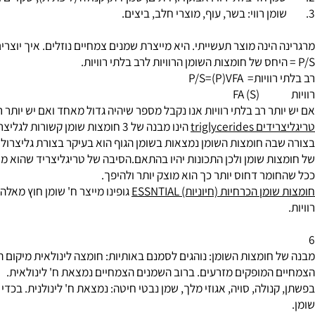
ות השמנים השונים
ינה מוצר תעשייתי. היא מייצרת שמנים צמחיים נוזלים. איך יוצרים שומן
= P/S=(P)VFA
S) F
ר רב בלתי רוויות אנו נקבל מספר שיהיה גדול מאחד ואם יש יותר רוויו
triglycer
הינו מבנה של 3 חומצות שומן קשורות לגליצרול שהינו שלב של סוכר עם 3 חומצות שומן.
 חומצות השומן נמצאות בשומן הגוף הוא בעיקר בצורת גליצרול והוא הינ
 שומן ולכן התכונות יהיו בהתאם.הסיבה של טריגליצריד שהוא מוצק קשור
מר דחוס יותר כך הוא מוצק יותר ולהיפך.
 הכרחיות (חיוניות) ESSNTIAL