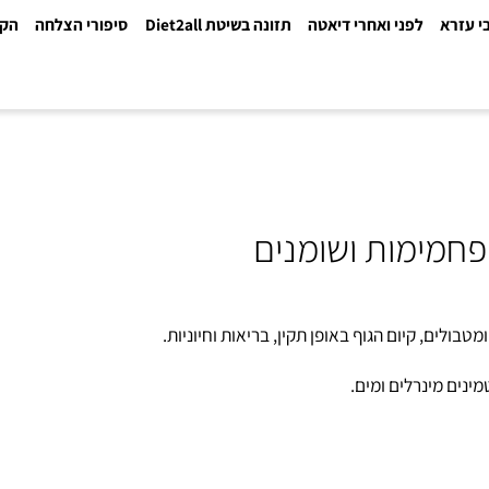
א
לפני ואחרי דיאטה
תזונה בשיטת Diet2all
סיפורי הצלחה
הקלינ
מימות ושומנים