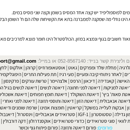
ות פיזיולוגית עליה במשקל. כתוצאה משינויים הורמונאליים (צבירת הנו
נות המכילים ח' שומן טרנס (רוויות) כדוגמת ממתקים וחטיפים. אך גם 
וספוליפיד יש קצה אחד המסיס בשומן וקצה שני מסיס במים.
זלי מה שמקנה לממברנה בתא את הקשיחות שלה הם ח' השומן הבלתי רוויו
ובים בגוף ונמצא במזון. הכולסטרול הינו חומר מוצא למרכיבים מאוד חש
שר בנייד: 052-8567140
או במייל:
isport@gmail.com
|
מחלת שלד ומפרקים
|
גאוט
|
אוסטאופורוזיס
|
קרוהן
|
אולקוס
|
לחץ דם
חר ניתוחי קיבה ומעיים
| מעי רגיז |
תת פעילות התריס
|
היפוגליקמיה
|
ד
ה
|
קאנדידה
|
דיכאון
|
הרפס
|
אלצהיימר
|
טרשת עורקים
|
פרקינסון
|
למניקות
|
דיאטה לפני חתונה
|
דיאטה לנשים
|
דיאטה לנשים בגיל המע