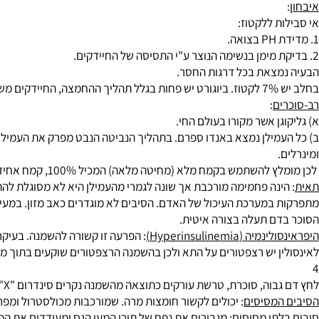
לות ללקטוז הינה תוצאה של ירידה בהפרשת האנזים אך ברובה היא נרכש
 ללקטוז:
צאת בכל דרגות החסר.
 הסינון.
ם
:
ן אשר מקורו בעולם החי.
מילן נמצא באנדו ספרם. בתהליך הנביטה הנבט מפרק את העמילן לשם הפק
בקמח מלא (מחיטה מלאה) המכיל 100%, קמח אחיד מכיל 85% מרכיבי הגרעין ואורז מלא (כולל הקליפה).
במערכת העיכול של האדם. הסיבים לא מוגדרים כאב מזון. במעי הדק ה
ם תעלה בצורה איטית.
Hyperinsulinemia)
: הפרעה זו קשורה להשמנה. בעיקר בפלג 
ן יש רצפטורים על התא ולכן בהשמנה הרצפטורים שוקעים בתוך ממברנ