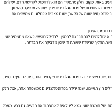
ת צמחיים עתירי שומן כגון: גרעינים ,אגוזים למיניהם וכל השומנים
בפשתן, קנולה, סויה, אגוזי מלך, שמן נבטי חיטה: נמצאת ח' לינולנית. בכדי שנקבל את כל חומצות השומן ההכרחיות צריך שיהיה איזה שהוא ספק אחד. כמות מינימאלית ליום היא כפית שמן. התפריט צריך להכיל מינימום 5 גרם
ים באותו מקום. חלק מתפקידיהם הוא לדוגמא: לקרישת הדם. יש להם
רנס (זוית שונה של הקשר) ישנם מצבים טכנולוגיים שמשנים את
גמת הטיגון.
א יכול להיות להתחבר גם לחמצן - לרדיקל חופשי. כשאנו מחממים שמן,
נתיים. כשיש ירידה בפרוסטגלנדינים מקבוצה אחת, ניתן להוסיף חומצת