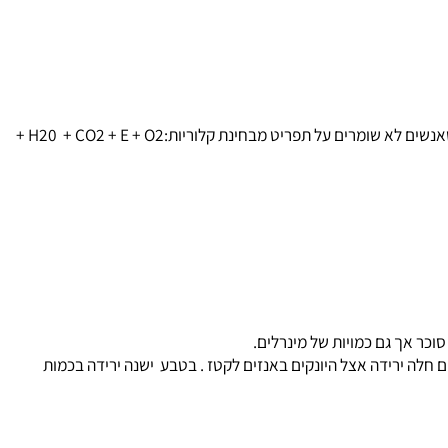
מגיל 0 עד גיל 18 בתקופת הגדילה אוכלים הרבה קלוריות, הם שורפים ב- BMR קלוריות בקצב מסחרר. ה - BMR הולך ויורד בערך מגיל 20 וזאת בגלל שאנשים לא שומרים על תפריט מבחינת קלוריות:H20 + CO2 + E + O2 +
חלה ירידה אצל היונקים באנזים לקטז . בטבע ישנה ירידה בכמות