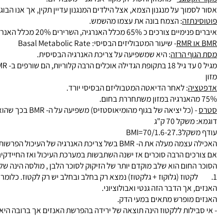
וגני
- מהמזון והשתייה, מקור אנדוגני - מטבוליזם.
ך על מנגנון הצמא, אצל הילדים המנגנון עדיין תקין, אך אנו הבוגרים ה
זה
: הצמח בונה את עצמו מהשמש.
65% מכלל האנרגיה, השרירים 20% מכלל האנרגיה.
- שיעור המטבוליזים הבסיסי: Basal Metabolic Rate
 הרזה
: היא שמשפיעה על צריכת האנרגיה הבסיסית.
: לאחר הדיאטה המטבוליזם הבסיסי יורד.
יציאה של בגוף מהומיאוסטזיס) משפיעה על ה- BMR בכך שהוא גורם לשינויים פיזיולוגיים המעלים "בגדול" את ה - BMR
70 ק"ג
BMI=70
B בשל צריכת האנרגיה של העיכול הפרשות אינזימים ועוד.
ם הרבה סוכרים אז ישנה השתבשות במערכת העיכול ואז החיידקים מצרי
 הוא שלב מוקדם יותר של הזיקוק לסוכר הלבן , מולסה הינה שלב מוקדם יותר של הזיקוק ל
ז (גלוקוז + גלקטוז) נמצא רק בחלב ובחלב יש רק לקטוז. כלומר שבטבע 
ך הדבר הזה גנטי ואבולוציוני.
ופרש מתאים במעי הדק.