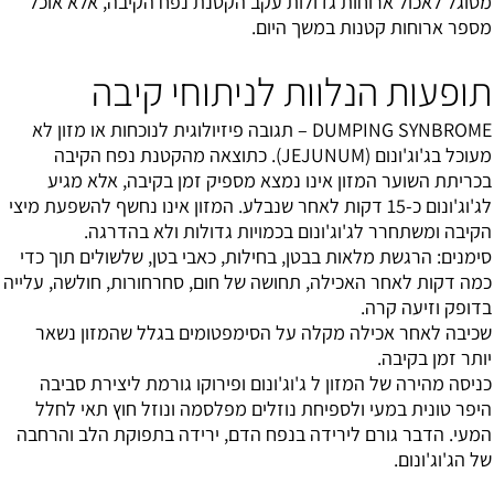
מסוגל לאכול ארוחות גדולות עקב הקטנת נפח הקיבה, אלא אוכל
מספר ארוחות קטנות במשך היום.
תופעות הנלוות לניתוחי קיבה
DUMPING SYNBROME – תגובה פיזיולוגית לנוכחות או מזון לא
מעוכל בג'וג'ונום (JEJUNUM). כתוצאה מהקטנת נפח הקיבה
בכריתת השוער המזון אינו נמצא מספיק זמן בקיבה, אלא מגיע
לג'וג'ונום כ-15 דקות לאחר שנבלע. המזון אינו נחשף להשפעת מיצי
הקיבה ומשתחרר לג'וג'ונום בכמויות גדולות ולא בהדרגה.
סימנים: הרגשת מלאות בבטן, בחילות, כאבי בטן, שלשולים תוך כדי
כמה דקות לאחר האכילה, תחושה של חום, סחרחורות, חולשה, עלייה
בדופק וזיעה קרה.
שכיבה לאחר אכילה מקלה על הסימפטומים בגלל שהמזון נשאר
יותר זמן בקיבה.
כניסה מהירה של המזון ל ג'וג'ונום ופירוקו גורמת ליצירת סביבה
היפר טונית במעי ולספיחת נוזלים מפלסמה ונוזל חוץ תאי לחלל
המעי. הדבר גורם לירידה בנפח הדם, ירידה בתפוקת הלב והרחבה
של הג'וג'ונום.