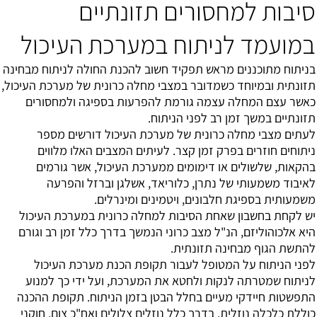
סיבות למחסורים תזונתיים
במועמד לניתוח במערכת העיכול
בניתוח מתוכננים מראש תפקיד חשוב להכנת החולה לניתוח מבחינה
תזונתית ובמיוחד כשמדובר במצבי מחלה כרונית של מערכת העיכול,
כאשר עצם המחלה עצמה גורמת להפרעות בספיגה ולמחסורים
תזונתיים במשך זמן רב לפני הניתוח.
לעתים מצבי מחלה כרונית של מערכת העיכול דורשים מספר
ניתוחים חוזרים בפרק זמן קצר. לעיתים המצבים האלו מלווים
בהקאות, שלשולים או דימומים ממערכת העיכול, אשר גורמים
לאיבוד משמעותי של נתרן, כלוריאד, אשלגן וברזל והפרעה
משמעותית בספיגת חלבונים, ויטמינים ומינרלים.
יש לקחת בחשבון שאחת הסיבות למחלה כרונית במערכת העיכול
היא אלכוהוליזם, הנ"ל מצב כרוני הנמשך בדרך כלל זמן רב וגורם
להתשת הגוף מבחינה תזונתית.
לפני הניתוח על המטופל לעבור תקופת הכנת מערכת העיכול
לניתוח שמטרתה לנקות ולחטא את המערכת, ועל ידי כך למנוע
התפשטות חיידקי מעיים בחלל הבטן בזמן הניתוח. תקופת ההכנה
כוללת כלכלה נוזלית, בדרך כלל נוזלים צלולים ואח"כ צום, חוקני