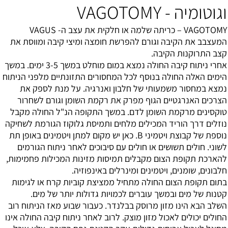
וגוטומיה - VAGOTOMY
VAGOTOMY – כריתה שלמה או חלקית את עצב ה- VAGUS
המעצבב את הקיבה וגורם להפרשת חומצה ומיצי קיבה ומווסת את
קצב התרוקנות הקיבה.
אחרי ניתוח קיבה החולה נמצא במום מוחלט במשך 3-5 ימים. במשך
הימים האלה החולה בנוסף לכל המחסורים התזונתיים מלפני הניתוח
נמצא במחסור משמעותי של חלבון ואנרגיה. על מנת לספק את
הצרכים האנרגטיים הגוף מפרק את רקמת השומן וגורם לשחרור
טוקסינים מרקמת השומן לדם. במשך התקופה הנ"ל החולה מקבל
נוזלים דרך הוריד המכילים מלחים ותמיסת גלוקוז הגורמת לשחיקה
נוספת של קבוצת ויטמיני B. כאן יש מקום למתן ויטמינים באופן תת
לשוני. חולים תשושים או חולים עם סיבוכים לאחר ניתוח הגורמים
להארכת תקופת הצום מקבלים תמיסות מזינות המכילות פחמימות,
חלבונים, שומנים, ויטמינים ומינרלים באינפוזיה.
בתום תקופת הצום החולה מתחיל ממציצת קוביות קרח או לגימות
קטנות של מים ובמשך עוברים לכמויות גדולות יותר של מים.
השלב הבא הינו מזון מרוסק בבלנדר. כעבור שבוע מאז הניתוח רוב
החולים יכולים לאכול מזון מוצק. לרוב לאחר ניתוח קיבה החולה אינו