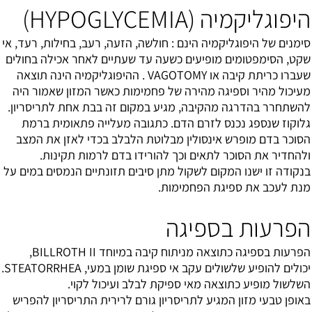
היפוגליקמיה (HYPOGLYCEMIA)
סימנים של היפוגליקמיה הינם : חולשה, הזעה, רעב, בחילות, רעד, אי
שקט, הסימפטומים מופיעים כשעה עד שעתיים לאחר אכילה בחולים
שעברו כריתת קיבה או VAGOTOMY . ההיפוגליקמיה הינה תוצאה
מעיכול מהיר וספיגה מהירה של פחמימות כאשר המזון שאמור היה
להשתחרר בהדרגה מהקיבה, מגיע במקום זה בבת אחת לתריסריון.
גלוקוז שנספג נכנס לזרם הדם. כתגובה מעלייה פתאומית ברמת
הסוכר בדם מופרש אינסולין מבלוטת הלבלב בכדי לאזן את המצב
ולהחדיר את הסוכר לתאים וכך להורידו בדם לרמות תקינות.
בנקודה זו ישנו המקום לשקול מתן סיבים תזונתיים הנמסים במים על
מנת לעכב את ספיגת הפחמימות.
הפרעות בספיגה
הפרעות בספיגה כתוצאה מניתוח קיבה במיוחד BILLROTH II,
יכולים להופיע שלשולים עקב אי ספיגת שומן במעי, STEATORRHEA.
השלשול מופיע כתוצאה מאי ספיקת לבלב ועיכול לקוי.
באופן טבעי מזון המגיע לתריסריון גורם לרירית התריסריון להפריש