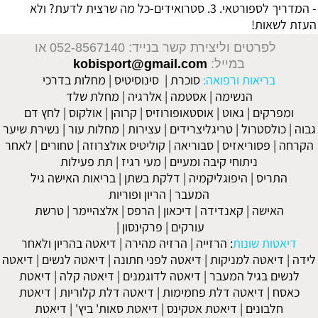
- המדריך לספורטאי. 3. סטרואידים-כל מה שרצית לדעת? ולא
העזת לשאות!
לפרטים וליצירת קשר בנייד: 052-8567140
או
במייל:
kobisport@gmail.com
בריאות ורפואה:
סוכרת
|
סינוסיטיס
|
מחלות בדרכי
הנשימה
|
אסטמה
|
אלרגיה
|
מחלת שלד
ומפרקים
|
גאוט
|
אוסטאופורוזיס
|
קרוהן
|
אולקוס
|
לחץ דם
גבוה
|
כולסטרול
|
טריגליצרידים
|
עצירות
|
מחלות עור
|
נשירת שיער
הקרחה
|
פסוריאזיס
|
סבוריאה
|
קוליטיס אולצרוזה
|
טחורים
|
לאחר
ניתוחי קיבה ומעיים
| מעי רגיז |
תת פעילות
התריס
|
היפוגליקמיה
|
דלקת בשתן
|
בריאות האישה גיל
המעבר
|
הריון ופוריות
האישה
|
קאנדידה
|
דיכאון
|
הרפס
|
אלצהיימר
|
טרשת
עורקים
|
פרקינסון
|
דיאטות שונות
:
הרזייה
|
הרזיה מהירה
|
דיאטה בהריון ולאחר
לידה
|
דיאטה למניקות
|
דיאטה לפני חתונה
|
דיאטה לנשים
|
דיאטה
לנשים בגיל המעבר
|
דיאטה לדוגמנים
|
דיאטה קלה
|
דיאטת
כאסח
|
דיאטה דלת פחמימות
|
דיאטה דלת קלוריות
|
דיאטת
חלבונים
|
דיאטת אטקינס
|
דיאטת סאות' ביץ'
|
דיאטת