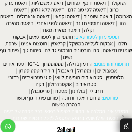
השוקולד
|
דיאטת חומץ תפוחים
|
דיאטת אשכוליות
|
דיאטת מרק
כרוב
|
דיאטה לפי סוג הדם
|
דיאטה ללא גלוטן
|
דיאטת
הארומה
|
דיאטה ושומנים
|
דיאטה וקפאין
|
דיאטה אנאבולית
|
דיאטת
הזון
|
דיאטה ותוספי תזונה
|
דיאטה לפני ואחרי
|
דיאטה מהירה
וקלה
|
דיאטה מהירה מאוד
|
תוספי מזון לספורטאים:
תוספי מזון לספורטאים
|
אבקות
חלבון
|
אבקות לעלייה במשקל
|
קריאטין
|
חומצות אמינו
|
שרפת
שומנים ודיאטה
|
פרו-הורמונים הורמוני גדילה
|
פיתוח גוף
|
פיתוח גוף
נשים
|
תרופות והורמונים:
הורמון גדילה
|
טסטוסטרון
|
IGF-1
|
סטרואידים
אנאבוליים
|
וינסטרול
|
דיאנבול
|
דיהידרוטסטוסטרון
|
הלוטסטין
|
סטרואידים תופעות לוואי
|
סוגי סטרואידים
|
כדורי
סטרואידים
|
אוקסנדרולון
|
דקה
דורבולין
|
בולדנון
|
מסטרון
|
פרימובולן
|
פורומים:
פורום דיאטה ותזונה
|
פורום פיתוח גוף וכושר
הצהרת נגישות
המידע אינו המלצה או התוויה לטיפול רפואי. בכל מקרה של בעיה
✕
רפואית יש להיוועץ ברופא המטפל. © כל הזכויות שמורות.