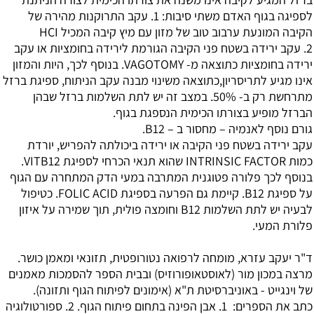
לספיגה בגוף האדם משתי סיבות: 1. עקב התרוקנות מהירה של
הקיבה המונעת ערבוב טוב של מזון עם מיץ קיבה המכיל HCI
2. עקב ירידה בשטח פני הקיבה הגורמת לירידה בחומציות או עקב
ירידה בחומציות כתוצאה מ- VAGOTOMY. בנוסף לכך, היות והמזון
אינו מגיע לתריסריון,כתוצאה משינוי מבנה עקב הניתוח, ספיגת ברזל
מתרחשת רק ב- 50%. במצב זה יש לתת השלמות ברזל שבהן
הברזל מופיע בצורתו הכימית הנספגת בגוף.
גורם נוסף לאנמיה – מחסור ב – B12.
עקב ירידה בשטח פני הקיבה או ירידה ביכולתה להפריש, יורדת
כמות INTRINSIC FACTOR שהוא תנאי הכרחי לספיגת VITB12.
בנוסף לכך פלורה פטוגנית המתרבה במעי הדק המתחרה עם הגוף
על ספיגת B12. קיימת גם הפרעה בספיגת FOLIC ACID. כטיפול
לבעיה יש לתת השלמות B12 וחומצה פולית, תוך שמירה על איזון
פלורת המעי.
ד"ר יעקב עזרא, מומחה לרפואה נטורופטית, תזונאי ומאמן כושר.
מרצה במכון מור (לאוסטאופורוזיס) ובבית הספר להסמכות מאמנים
של וינגייט - באוניברסיטת ת"א (אימונים לפיתוח הגוף ותזונה).
כתב את הספרים: 1. אבן הפינה בתחום פיתוח הגוף. 2. ספורטולוגיה