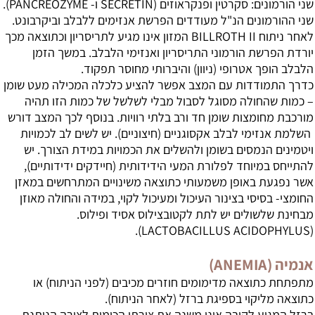
שני הורמונים: סקרטין ופנקראוזים (SECRETIN ו- PANCREOZYME).
שני ההורמונים הנ"ל מעודדים הפרשת אנזימים ללבלב וביקרבונט.
לאחר ניתוח BILLROTH II המזון אינו מגיע לתריסריון וכתוצאה מכך
יורדת הפרשת הורמוני התריסריון ואנזימי הלבלב. במשך הזמן
הלבלב הופך אטרופי (ניוון) והיברותי מחוסר תפקוד.
כדרך התמודדות עם המצב אפשר להציע כלכלה המכילה מעט שומן
– כמות שהחולה מסוגל לסבול מבלי לשלשל של כמות הזו תהיה
מורכבת מחומצות שומן חד ורב בלתי רוויות. בנוסף לכך המצב דורש
השלמת אנזימי לבלב אקסוגניים (חיצוניים). יש לשים לב לכמויות
ויטמינים הנמסים בשומן ולהשלים את הכמויות במידת הצורך. יש
להתייחס במיוחד לפלורת המעי הידידותית (חיידקים ידידותיים),
אשר נפגעת באופן משמעותי כתוצאה משינויים המתרחשים במאזן
החומצי- בסיסי בצינור העיכול ומעיכול לקוי, במידה והחולה מאוזן
מבחינת שלשולים יש לתת לקטובצילוס אסיד ופילוס.
(LACTOBACILLUS ACIDOPHYLUS).
אנמיה (ANEMIA)
מתפתחת כתוצאה מדימומים חוזרים מכיבים (לפני הניתוח) או
כתוצאה מליקוי בספיגת ברזל (לאחר הניתוח).
ברזל המגיע לקיבה אינו משנה את צורתו הכימית לצורה הניתנת