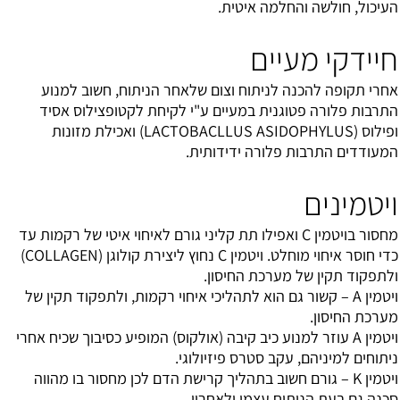
העיכול, חולשה והחלמה איטית.
חיידקי מעיים
אחרי תקופה להכנה לניתוח וצום שלאחר הניתוח, חשוב למנוע
התרבות פלורה פטוגנית במעיים ע"י לקיחת לקטופצילוס אסיד
ופילוס (LACTOBACLLUS ASIDOPHYLUS) ואכילת מזונות
המעודדים התרבות פלורה ידידותית.
ויטמינים
מחסור בויטמין C ואפילו תת קליני גורם לאיחוי איטי של רקמות עד
כדי חוסר איחוי מוחלט. ויטמין C נחוץ ליצירת קולוגן (COLLAGEN)
ולתפקוד תקין של מערכת החיסון.
ויטמין A – קשור גם הוא לתהליכי איחוי רקמות, ולתפקוד תקין של
מערכת החיסון.
ויטמין A עוזר למנוע כיב קיבה (אולקוס) המופיע כסיבוך שכיח אחרי
ניתוחים למיניהם, עקב סטרס פיזיולוגי.
ויטמין K – גורם חשוב בתהליך קרישת הדם לכן מחסור בו מהווה
סכנה גם בעת הניתוח עצמו ולאחריו.