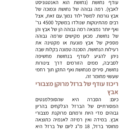
עודף נחושת (נחושת הוא האנטגוניסט
לאבץ). רמה גבוהה של נחושת ונמוכה של
אבץ גורמת למשל ילוד נמוך.עם זאת, אצל
רבים מהתינוקות שנולדו במשקל 4500 גר'
ואף יותר נמצאה רמה גבוהה הן של אבץ והן
של נחושת. מכאן מקישים שרמה גבוהה
מספיק של אבץ מונעת או מקטינה את
רעילות הנחושת. הסכנה טמונה בקלות שבה
ניתן להגיע לעודף בנחושת מחשיפה
לסביבה, ממים הזורמים דרך צינורות
נחושת, סירים מנחושת ואף התקן תוך רחמי
שעשוי מחומר זה.
ריכוז עודף של ברזל מרוקן מצבורי
אבץ
כיום: הסברה היא שהסופלמנטים
המסורתיים של הברזל הנלקחים בהריון
גבוהים מדי היות ורמתם מרוקנת מצבורי
אבץ. במידה ואין רמיזה לאנמיה כתוצאה
מחוסר ברזל, 18 מ"ג ליום של ברזל היא