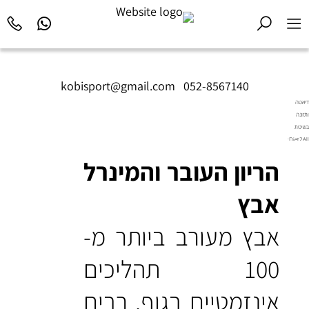
kobisport@gmail.com
|
052-8567140
דיאטה
ותזונה
בשיטת
Diet2All:
המדע
הריון העובר והמינרל
שמאחורי
הגוף
המושלם.
אבץ
אבץ מעורב ביותר מ-
100 תהליכים
אינזמטיים בגוף. רבים