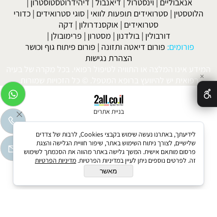
אנאבוליים
|
וינסטרול
|
דיאנבול
|
דיהידרוטסטוסטרון
|
הלוטסטין
|
סטרואידים תופעות לוואי
|
סוגי סטרואידים
|
כדורי
סטרואידים
|
אוקסנדרולון
|
דקה
דורבולין
|
בולדנון
|
מסטרון
|
פרימובולן
|
פורומים:
פורום דיאטה ותזונה
|
פורום פיתוח גוף וכושר
הצהרת נגישות
המידע אינו המלצה או התוויה לטיפול רפואי. בכל מקרה של בעיה
✕
רפואית יש להיוועץ ברופא המטפל. © כל הזכויות שמורות.
בניית אתרים
לידיעתך, באתרנו נעשה שימוש בקבצי Cookies, לרבות של צדדים
שלישיים, לצורך ניתוח השימוש באתר, שיפור חוויית הגלישה והצגת
פרסום מותאם אישית. המשך גלישה באתר מהווה את הסכמתך לשימוש
זה. לפרטים נוספים ניתן לעיין במדיניות הפרטיות.
מדיניות הפרטיות
מאשר