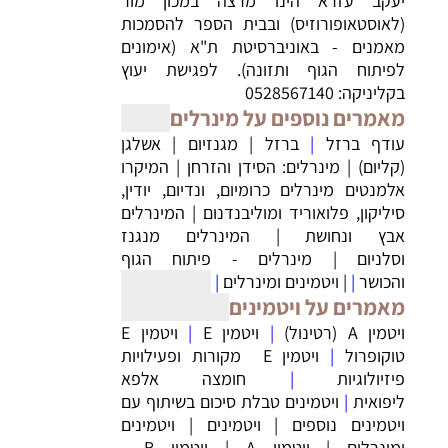
יעקב עזרא הינו מרצה במכון מור
(לאוסטאופורוזיס) ובבית הספר להסמכות
מאמנים - באוניברסיטת ת"א (אימונים
לפיתוח הגוף ותזונה). לפגישת יעוץ
בקליניקה: 0528567140
מאמרים נוספים על מינרלים
עודף ברזל
|
ברזל
|
מגנזיום
|
אשלגן
(קליום)
|
מינרלים: הסידן והזרחן
|
המיקרו
אלמנטים מינרלים כרומיום, ונדיום, יודין,
סיליקון, פלואוריד ומוליבנדנום
|
המינרלים
אבץ ונחושת
|
המינרלים מנגנז
וסלניום
|
מינרלים - פיתוח הגוף
והכושר
|
|
ויטמינים ומינרלים
|
מאמרים על ויטמינים
ויטמין A (רטינול)
|
ויטמין E
|
ויטמין E
טוקופרול
|
‏ויטמין E מקורות ופעילויות
פיזיולוגיות
|
חומצה אלפא
ליפואית
|
ויטמינים טבלת סיכום בשיתוף עם
ויטמינים נוספים
|
ויטמינים
|
ויטמינים
ומינרלים
|
ויטמין A
|
ויטמין B -