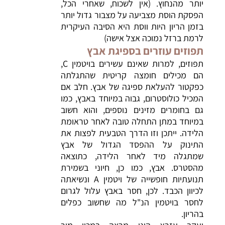
יותר מהנחוץ. (אין לשכוח, שאחרי הכל,
הפסקת הוסת מצביעה על מצבור גדול יותר
בזמן הריון היות ווסת היא הסיבה העיקרית
לרמת ברזל נמוכה אצל אישה)
תפוזים עוזרים בספיגת אבץ
תפוזים, למרות שאינם עשירים בויטמין C,
הם מכילים חומצה קריטית שהתגלתה
כפקטור להעלאת ספיגה של אבץ. חלב אם
המכיל כולוסטרום, גבוה במיוחד באבץ, כמו
גם בחומרים מזינים נוספים, והוא חשוב
במיוחד במתן התחלה טובה לאחר טראומת
הלידה. ייתכן וזו הדרך הטבעית לפצות את
התינוק על ההפסד הגדול של אבץ
שמתגלה מיד לאחר הלידה, כתוצאה
מהסטרס. אבץ, כמו כן, חיוני בשמירת
תנועתיות חופשייה של ויטמין A ונשיאתה
לכיוון הכבד. לכן, חסר באבץ עלול לגרום
לחסר בויטמין הנ"ל מה שחשוב כפלים
בהריון.