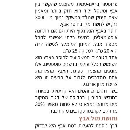
פרופסור בריים-סמית, משוכנע שהקשר בין
אבץ ומשקל ילוד הוא חזק ביותר ומאמין
שאם תינוק שנולד במשקל נמוך מ- 3000
גר', יש לחשוד מיד בחוסר אבץ.
חוסר באבץ הוא נפוץ היות וגם אם התזונה
אופטימאלית, כמעט בלתי אפשרי לקבל
מספיק אבץ. המינון המומלץ לאישה הרה
הוא 20 מ"ג ולמניקה 25 מ"ג.
אחד הגורמים המשפיעים לחוסר באבץ הוא
השימוש הכלל עולמי בדשנים פוספטים. אלו
מונעים מהצמח ספיגת האבץ מהאדמה.
אחת מהדרכים לגבור על הבעיה זו היא
צריכת מזון אורגני.
בשר ודגים מזוהמים היא קריטית, במיוחד
בחודשי ההיריון. בבדיקה של דגים ממקור
מים מזוהם נמצא כי לא פחות מאשר 30%
מהדגים לקו בסרטן, רבים מהן הכבד.
נחושת מול אבץ
דרך נוספת להעלות רמת אבץ היא לבדוק