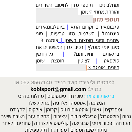
ומחלבונים
|
תוספי מזון לחיטוב השרירים
והורדת אחוזי השומן
|
תוספי מזון
פלבונואידים וקרום התא
|
ביופלבונואידים
פיגנוגנול
|
השלמות מזון טבעיות
|
סוגי
שמנים וסוגי חומצות השומן
|
אומגה 3 –
מינון יומי מומלץ
|
רכיבי מזון המשפרים את
בריאותם וחיוניותם?
|
גלוקוזמין
סולפאט
|
לציטין
|
חומצת שומן
חיונית–אומגה-3
|
לפרטים וליצירת קשר בנייד: 052-8567140
או
במייל:
kobisport@gmail.com
בריאות ורפואה:
סוכרת
|
סינוסיטיס
|
מחלות בדרכי
הנשימה
|
אסטמה
|
אלרגיה
|
מחלת שלד
ומפרקים
|
גאוט
|
אוסטאופורוזיס
|
קרוהן
|
אולקוס
|
לחץ דם
גבוה
|
כולסטרול
|
טריגליצרידים
|
עצירות
|
מחלות עור
|
נשירת שיער
הקרחה
|
פסוריאזיס
|
סבוריאה
|
קוליטיס אולצרוזה
|
טחורים
|
לאחר
ניתוחי קיבה ומעיים
| מעי רגיז |
תת פעילות