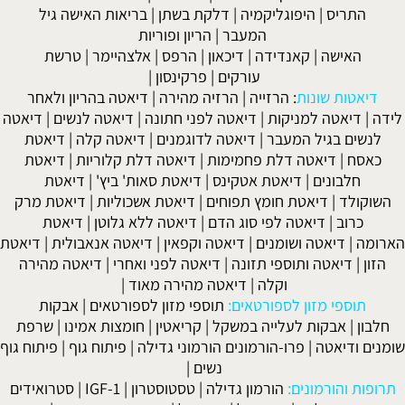
התריס
|
היפוגליקמיה
|
דלקת בשתן
|
בריאות האישה גיל
המעבר
|
הריון ופוריות
האישה
|
קאנדידה
|
דיכאון
|
הרפס
|
אלצהיימר
|
טרשת
עורקים
|
פרקינסון
|
דיאטות שונות
:
הרזייה
|
הרזיה מהירה
|
דיאטה בהריון ולאחר
לידה
|
דיאטה למניקות
|
דיאטה לפני חתונה
|
דיאטה לנשים
|
דיאטה
לנשים בגיל המעבר
|
דיאטה לדוגמנים
|
דיאטה קלה
|
דיאטת
כאסח
|
דיאטה דלת פחמימות
|
דיאטה דלת קלוריות
|
דיאטת
חלבונים
|
דיאטת אטקינס
|
דיאטת סאות' ביץ'
|
דיאטת
השוקולד
|
דיאטת חומץ תפוחים
|
דיאטת אשכוליות
|
דיאטת מרק
כרוב
|
דיאטה לפי סוג הדם
|
דיאטה ללא גלוטן
|
דיאטת
הארומה
|
דיאטה ושומנים
|
דיאטה וקפאין
|
דיאטה אנאבולית
|
דיאטת
הזון
|
דיאטה ותוספי תזונה
|
דיאטה לפני ואחרי
|
דיאטה מהירה
וקלה
|
דיאטה מהירה מאוד
|
תוספי מזון לספורטאים:
תוספי מזון לספורטאים
|
אבקות
חלבון
|
אבקות לעלייה במשקל
|
קריאטין
|
חומצות אמינו
|
שרפת
שומנים ודיאטה
|
פרו-הורמונים הורמוני גדילה
|
פיתוח גוף
|
פיתוח גוף
נשים
|
תרופות והורמונים:
הורמון גדילה
|
טסטוסטרון
|
IGF-1
|
סטרואידים