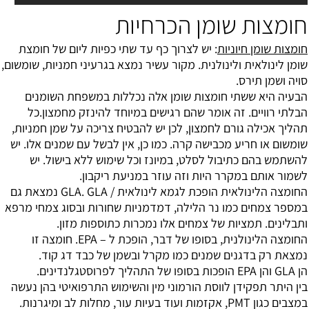
חומצות שומן הכרחיות
חומצות שומן חיוניות
: יש לצרוך כף עד שתי כפיות ליום של חומצת
שומן לינולאית ולינולנית. מקור עשיר נמצא בגרעיני חמניות, שומשום,
סויה ושמן תירס.
הבעיה היא ששתי חומצות שומן אלה נכללות במשפחת השומנים
הבלתי רוויים. זה אומר שהם רגישים במיוחד להינזק מחמצון.כל
תהליך אכילה גורם לחמצון, לכן יש להבטיח צריכה על שמן חמניות,
שומשום או חריע מכבישה קרה. כמו כן, אין לבשל עם שמנים אלו. יש
להשתמש בהם כתיבול לסלט, במיונז וכל שימוש ללא בישול. יש
לשמור אותם במקרר היות וזה עוזר במניעת ריקבון.
החומצה הלינולאית הופכת לגמא לינולאית / GLA. GLA נמצאת גם
במספר צמחים כמו נר הלילה, דמדמניות שחורות ובסוג צמחי מרפא
ותבלינים. תמציות של צמחים אלו נמכרות כתוספות מזון.
החומצה הלינולנית, בסופו של דבר, הופכת ל – EPA. חומצה זו
נמצאת רק בדגנים שמנים כמו מקרל ובשמן של כבד דג קוד.
הן GLA והן EPA הופכות בסופו של התהליך לפרוסטגלנדינים.
בין היתר תפקידן לווסת הורמוני מין והשימוש התרפואיטי בהן נעשה
במצבים כגון PMT, אקזמות ועוד בעיות עור, מחלות לב ומיגרנות.