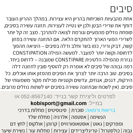
סיבים
אחת מהבעיות השכיחות בהריון היא עצירות. במהלך ההריון העובר
דוחף את שרירי הבטן ולכן יש נטייה לעצירות. תזונה עשירה בסיבים,
סופחת נוזלים מהמעיים וגורמת לצואה להתרכך. מצב זה קל יותר
לשרירי המעי הארוך להתקדם הלאה. אם התזונה עשירה במזון
קשה, דביק ורירי, כמו בשר וחלב ודלה בסיבים – היציאה תהפוך
לדחוסה וקשה יותר למעבר. למעשה המילה CONSTIPATION
נגזרת מהמילה הלטינית CONSTIPARE שמובנה – לדחוס ביחד.
רמה גבוהה של סיבים לא אומרת רק להוסיף סובין לתזונה דלה
בסיבים. טוב הרבה יותר לצרוך את הסיבים מהמזון אותו אוכלים. כל
הירקות, דגנים, אגוזים, עדשים וקטניות מכילות מקור משמעותי של
סיבים. (אין לשכוח שבתזונה עשירה בסיבים יש לשתות נוזלים מרובים.
לפרטים וליצירת קשר בנייד: 052-8567140
או
במייל:
kobisport@gmail.com
בריאות ורפואה:
סוכרת
|
סינוסיטיס
|
מחלות בדרכי
הנשימה
|
אסטמה
|
אלרגיה
|
מחלת שלד
ומפרקים
|
גאוט
|
אוסטאופורוזיס
|
קרוהן
|
אולקוס
|
לחץ דם
גבוה
|
כולסטרול
|
טריגליצרידים
|
עצירות
|
מחלות עור
|
נשירת שיער