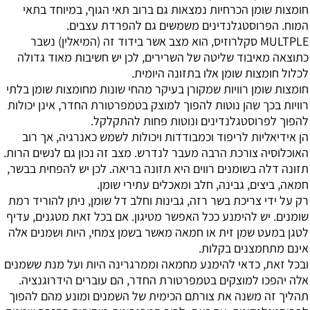
חומצות שומן הכרחיות נמצאות גם ברוב תאי הגוף, במיוחד בתאי
המוח. הפרוסטגלנדינים משמשים גם להפרדת עצבים.
MULTPLE סקלרוזיס, הוא מצב אשר בידוד זה (המיאלין) נשבר
כתוצאה מאיבוד שליטה של השרירים, לכן יש חשיבות מאוד גדולה
לכלול חומצות שומן אלו בתזונה היומית.
חומצות שומן רוויות שמקורן בעיקר מהחי שונות מחומצות שומן בלתי
רוויות בכך שהן נוטות להפוך למוצק בטמפרטורת החדר, אינן יכולות
להפוך לפרוסטגלנדינים ונוטות פחות להתקלקל.
הן אידיאליות לריפוד וכמבודדות ויכולות לשמש כאנרגיה, אך רוב
האוכלוסיה צורכת הרבה מעבר לנדרש. מצב זה נכון גם לנשים הרות.
תזונה דלה בשומנים רווים היא תזונה בריאה. לכן יש להפחית בבשר,
חמאה, ביצים, גבינה, חלב ומאכלים עתירי שומן.
רק על ידי צריכת בשר רזה, גבינות וחלב דל שומן, ניתן להוריד רמת
שומנים. יש להימנע ככל האפשר מטיגון. אם בכל זאת מטגנים, עדיף
לטגן במעט שמן זית או חמאה מאשר בשמן צמחי, היות ושמנים אלה
אינם מתחמצנים בקלות.
ובכל זאת, כדאי להימנע מחמאה וממרגרינה היות ועל מנת ששמנים
אלה יהפכו למוצקים בטמפרטורת החדר, הם עוברים הידרוגנציה.
תהליך זה משנה את צורתם הכימית של השמנים ומונע מהם להפוך