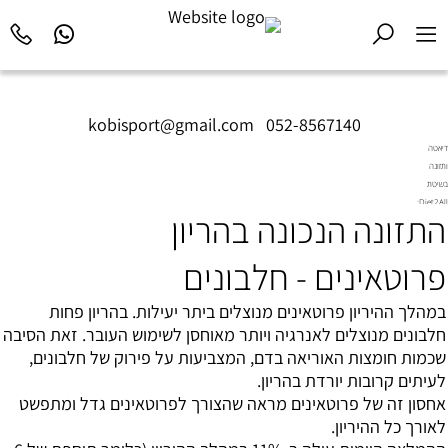
kobisport@gmail.com
|
052-8567140
דיאטה
ותזונה
בשיטת
Diet2All:
התזונה הנכונה בהריון
המדע
שמאחורי
הגוף
פרוטאינים - חלבונים
המושלם.
במהלך ההיריון פרוטאינים מנוצלים ביתר יעילות. בהריון פחות
חלבונים מנוצלים לאנרגיה ויותר מאוחסן לשימוש העובר. זאת הסיבה
שכמות חומצות האוריאה בדם, המצביעות על פירוק של חלבונים,
לעיתים קרובות יורדת בהריון.
אחסון זה של פרוטאינים מראה שהצורך לפרוטאינים גדל ומתפשט
לאורך כל ההיריון.