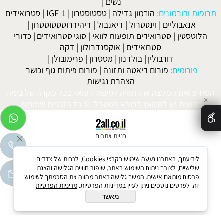
נשים
|
תרופות והורמונים:
הורמון גדילה
|
טסטוסטרון
|
IGF-1
|
סטרואידים
אנאבוליים
|
וינסטרול
|
דיאנבול
|
דיהידרוטסטוסטרון
|
הלוטסטין
|
סטרואידים תופעות לוואי
|
סוגי סטרואידים
|
כדורי
סטרואידים
|
אוקסנדרולון
|
דקה
דורבולין
|
בולדנון
|
מסטרון
|
פרימובולן
|
פורומים:
פורום דיאטה ותזונה
|
פורום פיתוח גוף וכושר
הצהרת נגישות
המידע אינו המלצה או התוויה לטיפול רפואי. בכל מקרה של בעיה
✕
רפואית יש להיוועץ ברופא המטפל. © כל הזכויות שמורות.
בניית אתרים
לידיעתך, באתרנו נעשה שימוש בקבצי Cookies, לרבות של צדדים
שלישיים, לצורך ניתוח השימוש באתר, שיפור חוויית הגלישה והצגת
פרסום מותאם אישית. המשך גלישה באתר מהווה את הסכמתך לשימוש
זה. לפרטים נוספים ניתן לעיין במדיניות הפרטיות.
מדיניות הפרטיות
מאשר