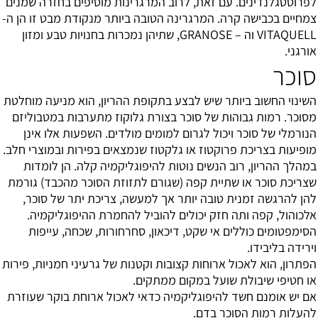
לפרוסטגלנדינים. עם זאת, לרוב המרגרינות מוסיפים בחזרה שמנים
צמחיים בכבישה קרה. המרגרינה הטובה ביותר מנקודת מבט זו הן ה-
VITAQUELL וה – GRANOSE, שתיהן נמכרות בחנויות טבע ומזון
אורגני.
סוכר
השינוי החשוב ביותר שיש לבצע בתקופת ההריון, הוא מניעה מוחלטת
מסוכר. רמות גבוהות של סוכר בצורת גלוקוז מתערבות במטבוליזם
הנורמלי של סוכר ויכול לגרום למומים מולדים. השפעות אלו אינן
מופיעות בצריכת פרוקטוז או גלקטוז שנמצאים בפירות ובמוצרי חלב.
במהלך ההריון, רוב הנשים נוטות להיפוגליקמיה קלה. הן לומדות
שצריכת סוכר או שתיית קפה (שגורם לתזוזת הסוכר מהכבד) גורמת
להן להרגשה זמנית טובה יותר אך למעשה, צריכת יתר של סוכר,
אלכוהול, קפה ותה חזק יכולים להוביל להחמרת ההיפוגליקמיה.
הסימפטומים כוללים אי שקט, דיכאון, סחרחורות, שכחה, עייפות
וירידה בליבידו.
הפתרון, הוא לאכול ארוחות קצובות וקטנות של גרעיני חמניות, פירות
או חטיפי שיבולת שועל במקום ממתקים.
אם יש אומנם חשד להיפוגליקמיה כדאי לאכול ארוחת בוקר שעוזרת
להעלות רמות הסוכר בדם.