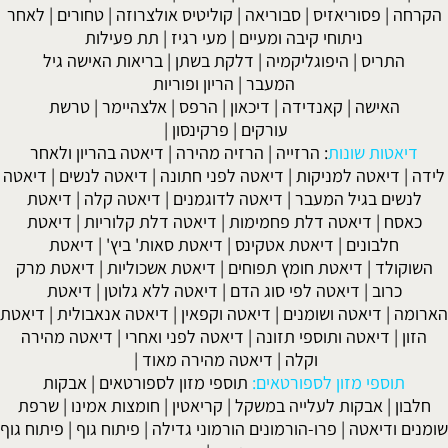
הקרחה
|
פסוריאזיס
|
סבוריאה
|
קוליטיס אולצרוזה
|
טחורים
|
לאחר
ניתוחי קיבה ומעיים
| מעי רגיז |
תת פעילות
התריס
|
היפוגליקמיה
|
דלקת בשתן
|
בריאות האישה גיל
המעבר
|
הריון ופוריות
האישה
|
קאנדידה
|
דיכאון
|
הרפס
|
אלצהיימר
|
טרשת
עורקים
|
פרקינסון
|
דיאטות שונות
:
הרזייה
|
הרזיה מהירה
|
דיאטה בהריון ולאחר
לידה
|
דיאטה למניקות
|
דיאטה לפני חתונה
|
דיאטה לנשים
|
דיאטה
לנשים בגיל המעבר
|
דיאטה לדוגמנים
|
דיאטה קלה
|
דיאטת
כאסח
|
דיאטה דלת פחמימות
|
דיאטה דלת קלוריות
|
דיאטת
חלבונים
|
דיאטת אטקינס
|
דיאטת סאות' ביץ'
|
דיאטת
השוקולד
|
דיאטת חומץ תפוחים
|
דיאטת אשכוליות
|
דיאטת מרק
כרוב
|
דיאטה לפי סוג הדם
|
דיאטה ללא גלוטן
|
דיאטת
הארומה
|
דיאטה ושומנים
|
דיאטה וקפאין
|
דיאטה אנאבולית
|
דיאטת
הזון
|
דיאטה ותוספי תזונה
|
דיאטה לפני ואחרי
|
דיאטה מהירה
וקלה
|
דיאטה מהירה מאוד
|
תוספי מזון לספורטאים:
תוספי מזון לספורטאים
|
אבקות
חלבון
|
אבקות לעלייה במשקל
|
קריאטין
|
חומצות אמינו
|
שרפת
שומנים ודיאטה
|
פרו-הורמונים הורמוני גדילה
|
פיתוח גוף
|
פיתוח גוף