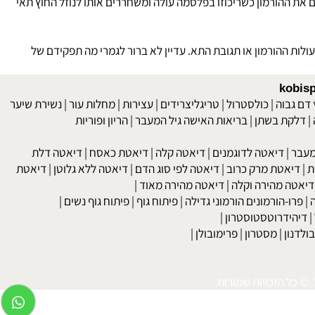
נוסף לתפקידם בהכרה והפעלה, הרצפטורים משמשים IN VIVO כמאגר להורמון, קושרים את ההורמון כשריכוזו בפלסמה עולה ומשחררים אותו לנוזל החוץ תאי
ההורמון או תגובת התא. עדיין לא ברור לגמרי מה תפקידם של
kob
 גבוה
|
כולסטרול
|
טריגליצרידים
|
עצירות
|
מחלות עור
|
נשירת שיער
לקת בשתן
|
בריאות האישה גיל המעבר
|
הריון ופוריות
בר
|
דיאטה לדוגמנים
|
דיאטה קלה
|
דיאטת כאסח
|
דיאטה דלת
דיאטת מרק כרוב
|
דיאטה לפי סוג הדם
|
דיאטה ללא גלוטן
|
דיאטת
טה מהירה וקלה
|
דיאטה מהירה מאוד
|
רו-הורמונים הורמוני גדילה
|
פיתוח גוף
|
פיתוח גוף נשים
|
יהידרוטסטוסטרון
|
דנון
|
מסטרון
|
פרימובולן
|
כל הזכויות שמורות.