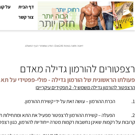
דף הבית
על קובי עזר
צור קשר
דיאטה ותזונה בשיטת Diet2All: המדע שמאחורי הגוף המושלם.
ורים להורמון גדילה מאדם
הראשונית של הורמון גדילה - פולי-פפטידי על תא המט
ל
הורמון גדילה
משמש ל- 2 תפקידים עיקריים
:
ה – קשירת ההורמון לרצפטור מפעיל את התא ומתחילות תגובות שרשרת
 רקמות שאינן נחשבות רקמות מטרה ייחודיות להורמון, כגון רצפטורים ל