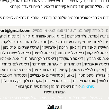
רצפטורים נחקרו בהמשך גם בחיה ובאדם IN VIVO. נתגלה שב
לל הורמון הגדילה הוא קשירתו לרצפטור הייחודי על דופן התא.
רצפטורים והפנמה שלהם לתוך התא, אחראים כנראה על ויסות פעולות 
שר בנייד: 052-8567140
או במייל:
isport@gmail.com
|
מחלת שלד ומפרקים
|
גאוט
|
אוסטאופורוזיס
|
קרוהן
|
אולקוס
|
לחץ דם
חר ניתוחי קיבה ומעיים
| מעי רגיז |
תת פעילות התריס
|
היפוגליקמיה
|
ד
ה
|
קאנדידה
|
דיכאון
|
הרפס
|
אלצהיימר
|
טרשת עורקים
|
פרקינסון
|
למניקות
|
דיאטה לפני חתונה
|
דיאטה לנשים
|
דיאטה לנשים בגיל המע
ות' ביץ'
|
דיאטת השוקולד
|
דיאטת חומץ תפוחים
|
דיאטת אשכוליות
|
 אנאבולית
|
דיאטת הזון
|
דיאטה ותוספי תזונה
|
דיאטה לפני ואחרי
|
דיא
ות לעלייה במשקל
|
קריאטין
|
חומצות אמינו
|
שרפת שומנים ודיאטה
|
פ
לה
|
טסטוסטרון
|
IGF-1
|
סטרואידים אנאבוליים
|
וינסטרול
|
דיאנבול
|
ד
|
סוגי סטרואידים
|
כדורי סטרואידים
|
אוקסנדרולון
|
דקה דורבולין
|
בול
פורומים:
פורום דיאטה ותזונה
|
פורום פיתוח גוף וכושר
הצהרת נגישות
לטיפול רפואי. בכל מקרה של בעיה רפואית יש להיוועץ ברופא המטפל. © 