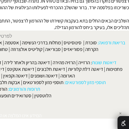
בפלסמה יורד. ברור שהשלב ההכרחי לפעילותו הביולוגית של ההורמון, כו
באים החלים בתא בעקבות קשירתו של ההורמון לרצפטור, התחברות של ה
לו, בעיקר ביחס להורמון הגדילה.
לפרטים וליצירת ק
 ורפואה:
סוכרת
|
סינוסיטיס
|
מחלות בדרכי הנשימה
|
אסטמה
|
אלרגיה
הקרחה
|
פסוריאזיס
|
סבוריאה
|
קוליטיס אולצרוזה
|
טחורים
|
לא
האיש
אטות שונות
:
הרזייה
|
הרזיה מהירה
|
דיאטה בהריון ולאחר לידה
|
דיאטה 
מות
|
דיאטה דלת קלוריות
|
דיאטת חלבונים
|
דיאטת אטקינס
|
דיאטת סא
הארומה
|
דיאטה ושומנים
|
דיאטה וקפאין
|
דיאטה
תוספי מזון לספורטאים:
תוספי מזון לספורטאים
|
אבקות חלבון
|
אבק
תרופות והורמונים:
הורמון גדי
הלוטסטין
|
סטרואידים תופעות לוואי
המידע אינו המלצה או התוויה 