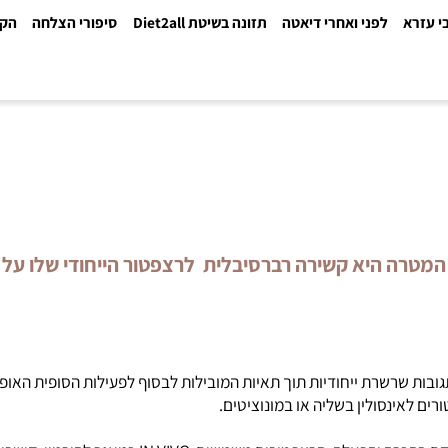
א
לפני ואחרי דיאטה
תזונה בשיטת Diet2all
סיפורי הצלחה
הקלינ
רה היא קשירה רברסיבלית לרצפטור הייחודי שלו על דו
 ייחודיות תוך תאיות המובילות לבסוף לפעילות הסופית האופיינית 
אינסולין בשליה או במונוציטים.