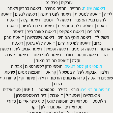
עורקים
|
פרקינסון
|
יאטות שונות
:
הרזייה
|
הרזיה מהירה
|
דיאטה בהריון ולאחר
|
דיאטה למניקות
|
דיאטה לפני חתונה
|
דיאטה לנשים
|
דיאטה
שים בגיל המעבר
|
דיאטה לדוגמנים
|
דיאטה קלה
|
דיאטת
אסח
|
דיאטה דלת פחמימות
|
דיאטה דלת קלוריות
|
דיאטת
חלבונים
|
דיאטת אטקינס
|
דיאטת סאות' ביץ'
|
דיאטת
קולד
|
דיאטת חומץ תפוחים
|
דיאטת אשכוליות
|
דיאטת מרק
כרוב
|
דיאטה לפי סוג הדם
|
דיאטה ללא גלוטן
|
דיאטת
מה
|
דיאטה ושומנים
|
דיאטה וקפאין
|
דיאטה אנאבולית
|
דיאטת
ן
|
דיאטה ותוספי תזונה
|
דיאטה לפני ואחרי
|
דיאטה מהירה
וקלה
|
דיאטה מהירה מאוד
|
תוספי מזון לספורטאים:
תוספי מזון לספורטאים
|
אבקות
ון
|
אבקות לעלייה במשקל
|
קריאטין
|
חומצות אמינו
|
שרפת
ם ודיאטה
|
פרו-הורמונים הורמוני גדילה
|
פיתוח גוף
|
פיתוח גוף
נשים
|
ות והורמונים:
הורמון גדילה
|
טסטוסטרון
|
IGF-1
|
סטרואידים
אנאבוליים
|
וינסטרול
|
דיאנבול
|
דיהידרוטסטוסטרון
|
וטסטין
|
סטרואידים תופעות לוואי
|
סוגי סטרואידים
|
כדורי
סטרואידים
|
אוקסנדרולון
|
דקה
דורבולין
|
בולדנון
|
מסטרון
|
פרימובולן
|