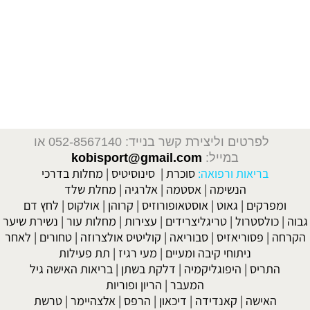
200 איגוד
IFBB
, סטרואידים אנאבולים, הורמון גדילה, אנדרוגנים, טסטוסטרון, פיתוח גוף, שרירים וכושר, פיתוח גוף, פיתוח גוף
 פיתוח גוף ותזונה, פיתוח גוף למתחילים, עליה במשקל, מסת שרירים, תוספי מזון, תוספי מזון לספורטאים, פיתוח גוף ועיצובו
לפרטים וליצירת קשר בנייד: 052-8567140
או
במייל:
kobisport@gmail.com
בריאות ורפואה:
סוכרת
|
סינוסיטיס
|
מחלות בדרכי
הנשימה
|
אסטמה
|
אלרגיה
|
מחלת שלד
מפרקים
|
גאוט
|
אוסטאופורוזיס
|
קרוהן
|
אולקוס
|
לחץ דם
כולסטרול
|
טריגליצרידים
|
עצירות
|
מחלות עור
|
נשירת שיער
ה
|
פסוריאזיס
|
סבוריאה
|
קוליטיס אולצרוזה
|
טחורים
|
לאחר
ניתוחי קיבה ומעיים
| מעי רגיז |
תת פעילות
התריס
|
היפוגליקמיה
|
דלקת בשתן
|
בריאות האישה גיל
המעבר
|
הריון ופוריות
האישה
|
קאנדידה
|
דיכאון
|
הרפס
|
אלצהיימר
|
טרשת