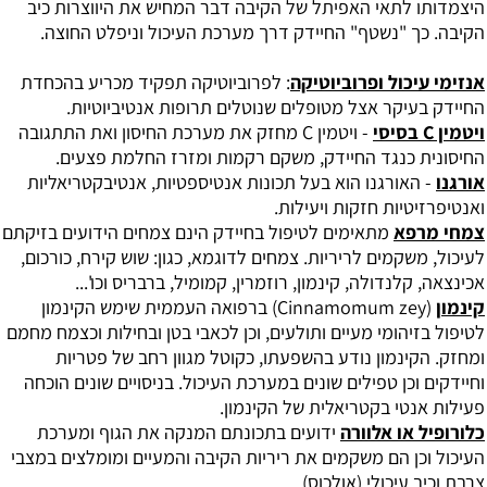
היצמדותו לתאי האפיתל של הקיבה דבר המחיש את היווצרות כיב
הקיבה. כך "נשטף" החיידק דרך מערכת העיכול וניפלט החוצה.
אנזימי עיכול ופרוביוטיקה
: לפרוביוטיקה תפקיד מכריע בהכחדת
החיידק בעיקר אצל מטופלים שנוטלים תרופות אנטיביוטיות.
ויטמין C בסיסי
- ויטמין C מחזק את מערכת החיסון ואת התתגובה
החיסונית כנגד החיידק, משקם רקמות ומזרז החלמת פצעים.
אורגנו
- האורגנו הוא בעל תכונות אנטיספטיות, אנטיבקטריאליות
ואנטיפרזיטיות חזקות ויעילות.
צמחי מרפא
מתאימים לטיפול בחיידק הינם צמחים הידועים בזיקתם
לעיכול, משקמים לריריות. צמחים לדוגמא, כגון: שוש קירח, כורכום,
אכינצאה, קלנדולה, קינמון, רוזמרין, קמומיל, ברבריס וכו'...
קינמון
(Cinnamomum zey) ברפואה העממית שימש הקינמון
לטיפול בזיהומי מעיים ותולעים, וכן לכאבי בטן ובחילות וכצמח מחמם
ומחזק. הקינמון נודע בהשפעתו, כקוטל מגוון רחב של פטריות
וחיידקים וכן טפילים שונים במערכת העיכול. בניסויים שונים הוכחה
פעילות אנטי בקטריאלית של הקינמון.
כלורופיל או אלוורה
ידועים בתכונתם המנקה את הגוף ומערכת
העיכול וכן הם משקמים את ריריות הקיבה והמעיים ומומלצים במצבי
צרבת וכיב עיכולי (אולכוס).