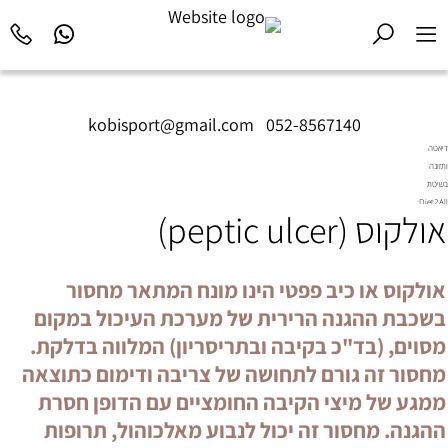
kobisport@gmail.com
|
052-8567140
דיאטה
ותזונה
בשיטת
Diet2All:
אולקוס (peptic ulcer)
המדע
שמאחורי
הגוף
המושלם.
אולקוס או כיב פפטי הינו מונח המתאר מחסור
בשכבת ההגנה הרירית של מערכת העיכול במקום
מסוים, (בד"כ בקיבה ובתריסריון) המלווה בדלקת.
מחסור זה גורם לתחושה של צריבה ודימום כתוצאה
ממגע של מיצי הקיבה החומציים עם הדופן חסרת
ההגנה. מחסור זה יכול לנבוע מאלכוהול, תרופות