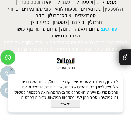
אנאבוליים
|
וינסטרול
|
דיאנבול
|
דיהידרוטסטוסטרון
|
הלוטסטין
|
סטרואידים תופעות לוואי
|
סוגי סטרואידים
|
כדורי
סטרואידים
|
אוקסנדרולון
|
דקה
דורבולין
|
בולדנון
|
מסטרון
|
פרימובולן
|
פורומים:
פורום דיאטה ותזונה
|
פורום פיתוח גוף וכושר
הצהרת נגישות
המידע אינו המלצה או התוויה לטיפול רפואי. בכל מקרה של בעיה
✕
רפואית יש להיוועץ ברופא המטפל. © כל הזכויות שמורות.
בניית אתרים
לידיעתך, באתרנו נעשה שימוש בקבצי Cookies, לרבות של צדדים
שלישיים, לצורך ניתוח השימוש באתר, שיפור חוויית הגלישה והצגת
פרסום מותאם אישית. המשך גלישה באתר מהווה את הסכמתך לשימוש
זה. לפרטים נוספים ניתן לעיין במדיניות הפרטיות.
מדיניות הפרטיות
מאשר