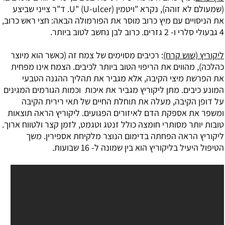
(שמעולם לא זוהה), נקרא "ויטמין U" (U-ulcer). ד"ר צייני שביצע
את הניסויים עם מיץ כרוב מוסר את הפורמולה הבאה: חצי ראש כרוב,
4 גבעולי סלרי ו- 2 גזרים. כרוב לבן נחשב לטוב ביותר.
ליקוריץ (שוש קרח)
: רכיבים מסוימים של צמח זה (כאשר הוא מיוצר
כהלכה), מהווים את הריפוי הטוב ביותר לכיבים. הצמח אינו מפחית
את הפרשת מיצי הקיבה, אלא מגביר את תהליך ההגנה הטבעי
המונע כיבים. מתן ליקוריץ מגביר את איכות וכמות הגורמים המגינים
על דופן הקיבה, מעלה את תוחלת החיים של תאי רירית הקיבה
ומשפר את אספקת הדם לאיזורים הפגועים. ליקוריץ הראה תוצאות
טובות יותר מסותרי חומצה כולל זנטג וטגמט, לזמן קצר ולטווח ארוך.
ליקוריץ הראה הפחתה בדימום הנוצר מלקיחת אספירין. משך
הטיפול היעיל בליקוריץ הוא בין שמונה ל- 16 שבועות.