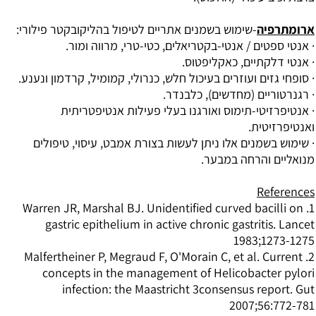
ארומתרפיה
-שימוש בשמנים אתריים לטיפול בהליקובקטר פילורי:
· אנטי ספטים / אנטי-בקטריאלים, כטי-טרי, מרווה ומור.
· אנטי דלקתיים, כאקליפטוס.
· סופחי גזים ועוזרים בעיכול חלש, כנרולי, קמומיל, קרדמון ונענע.
· רגנרטוריים (מחדשים), כלבנדר.
· אנטיפרזיטי-תימוס ואורגנו בעלי פעילות אנטיפטריתית
ואנטיפרזיטית.
· שימוש בשמנים אלו ניתן לעשות בצורת אמבט, עיסוי, טיפולים
מנואליים והרחה במבער.
References
1. Warren JR, Marshal BJ. Unidentified curved bacilli on
gastric epithelium in active chronic gastritis. Lancet
1983;1273-1275
2. Malfertheiner P, Megraud F, O'Morain C, et al. Current
concepts in the management of Helicobacter pylori
infection: the Maastricht 3consensus report. Gut
2007;56:772-781