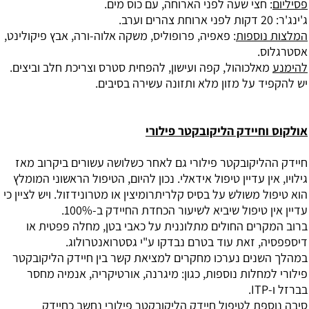
פסיליום
: חצי שעה לפני הארוחה, עם כוס מים.
ג'ינג'ר: 20 דקות לפני ארוחת צהרים וערב.
המלצות נוספות
: פאפיה, פרופוליס, משקה אלוה-ורה, אבץ פיקולינט,
אסטרגלוס.
להימנע
מאלכוהול, קפה ועישון, להפחית סטרס וצריכת חלב וביצים.
יש להקפיד על מזון מלא ותזונה עשירה בסיבים.
אולקוס וחיידק הליקובקטר פילורי
חיידק ההליקובקטר פילורי גם לאחר כשלושה עשורים ביקרוב מאז
גילויו, אין עדיין טיפול אידאלי. נכון להיום, הטיפול הראשוני המומלץ
הוא טיפול משולש על בסיס קלריתרומיצין או מטרונידזול. ויש לציין כי
עדיין אין טיפול שיביא לשיעור הכחדת החיידק ב-100%.
ברוב המקרים החולים מתלוננית על כאבי בטן, מחלה פפטית או
דיספפסיה, זאת עוד בטרם נבדקו ע"י גסטרואנטרולוג.
במהלך השנים נערכו מחקרים למציאת קשר בין חיידק הליקובקטר
פילורי למחלות נוספות, כגון: מיגרנה, אורטיקריה, אנמיה מחסר
בברזל ו-ITP.
סיבה נוספת לטיפול חיידק הליקובקטר פילורי נחשב כחיידק