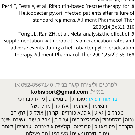
8. Perri F, Festa V, et al. Rifabutin-based 'rescue therapy' for
Helicobacter pylori infected patients after failure of
standard regimens. Alliment Pharmacol Ther
2000;14(3):311-316
9. Tong JL, Ran ZH, et al. Meta-analysis:the effect of
supplementation with probiotics on eradication rates and
adverse events during a helicobacter pylori eradication
therapy. Alliment Pharmacol Ther 2007;25(2):155-168
לפרטים וליצירת קשר בנייד: 052-8567140
או
במייל:
kobisport@gmail.com
בריאות ורפואה:
סוכרת
|
סינוסיטיס
|
מחלות בדרכי
הנשימה
|
אסטמה
|
אלרגיה
|
מחלת שלד
ומפרקים
|
גאוט
|
אוסטאופורוזיס
|
קרוהן
|
אולקוס
|
לחץ דם
גבוה
|
כולסטרול
|
טריגליצרידים
|
עצירות
|
מחלות עור
|
נשירת שיער
הקרחה
|
פסוריאזיס
|
סבוריאה
|
קוליטיס אולצרוזה
|
טחורים
|
לאחר
ניתוחי קיבה ומעיים
| מעי רגיז |
תת פעילות