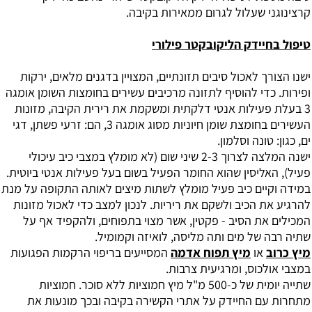
קרצינוגני שעלול לגרום ממאירות בקיבה.
טיפול בחיידק הליקובקטר פילורי
ישנו הצורך לאכול סיבים תזונתיים, המצויין בדגנים מלאים, ירקות
ופירות. כדי להוסיף לתזונה מרכיבים עשירים בחומצות השומן אומגה
3 בעלת פעילות אנטי דלקתית ומשקמת את רירית הקיבה, מזונות
העשירים בחומצת שומן חיוניות מסוג אומגה 3, הם: זרעי פשתן, דגי
ים, כגון: טונה וסלמון.
ישנה המלצה לצרוך 2-3 שיני שום (לא מומלץ במצבי כיב עיכולי
פעיל), האליסין שהוא החומר הפעיל בשום בעל פעילות אנטי ביוטית.
במידה וקיים כיב פעיל מומלץ לשתות מיצים לאותה התקופה על מנת
להרגיע את הכיב ולשקם את ריריות. לנכון למצב כדי לאכול מזונות
המכילים את הסיב - פקטין, אשר מצוי בתפוחים, ולהקפיד אף על
שתיה רבה של מים ותה מליסה, לואיזה וקמומיל.
מיץ כרוב
או
מיץ תפוח אדמה
המסייעים בריפוי הרקמות הפגועות
במצבי אולכוס, ומרגיעית צרבות.
שתייה יומית של כ-500 מ"ל מיץ חמוציות ללא סוכר. חמוציות
מתחרות עם החיידק על אתרי הקשירה בקיבה ובכך מונעות את