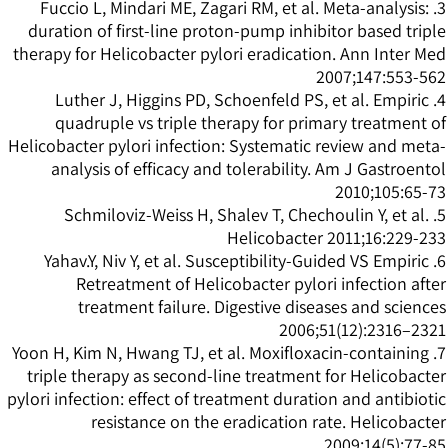
3. Fuccio L, Mindari ME, Zagari RM, et al. Meta-analysis:
duration of first-line proton-pump inhibitor based triple
therapy for Helicobacter pylori eradication. Ann Inter Med
2007;147:553-562
4. Luther J, Higgins PD, Schoenfeld PS, et al. Empiric
quadruple vs triple therapy for primary treatment of
Helicobacter pylori infection: Systematic review and meta-
analysis of efficacy and tolerability. Am J Gastroentol
2010;105:65-73
5. Schmiloviz-Weiss H, Shalev T, Chechoulin Y, et al.
Helicobacter 2011;16:229-233
6. Yahav.Y, Niv Y, et al. Susceptibility-Guided VS Empiric
Retreatment of Helicobacter pylori infection after
treatment failure. Digestive diseases and sciences
2006;51(12):2316–2321
7. Yoon H, Kim N, Hwang TJ, et al. Moxifloxacin-containing
triple therapy as second-line treatment for Helicobacter
pylori infection: effect of treatment duration and antibiotic
resistance on the eradication rate. Helicobacter
2009;14(5):77-85