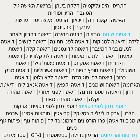
התריס
|
היפוגליקמיה
|
דלקת בשתן
|
בריאות האישה גיל
המעבר
|
הריון ופוריות
האישה
|
קאנדידה
|
דיכאון
|
הרפס
|
אלצהיימר
|
טרשת
עורקים
|
פרקינסון
|
דיאטות שונות
:
הרזייה
|
הרזיה מהירה
|
דיאטה בהריון ולאחר
לידה
|
דיאטה למניקות
|
דיאטה לפני חתונה
|
דיאטה לנשים
|
דיאטה
לנשים בגיל המעבר
|
דיאטה לדוגמנים
|
דיאטה קלה
|
דיאטת
כאסח
|
דיאטה דלת פחמימות
|
דיאטה דלת קלוריות
|
דיאטת
חלבונים
|
דיאטת אטקינס
|
דיאטת סאות' ביץ'
|
דיאטת
השוקולד
|
דיאטת חומץ תפוחים
|
דיאטת אשכוליות
|
דיאטת מרק
כרוב
|
דיאטה לפי סוג הדם
|
דיאטה ללא גלוטן
|
דיאטת
הארומה
|
דיאטה ושומנים
|
דיאטה וקפאין
|
דיאטה אנאבולית
|
דיאטת
הזון
|
דיאטה ותוספי תזונה
|
דיאטה לפני ואחרי
|
דיאטה מהירה
וקלה
|
דיאטה מהירה מאוד
|
תוספי מזון לספורטאים:
תוספי מזון לספורטאים
|
אבקות
חלבון
|
אבקות לעלייה במשקל
|
קריאטין
|
חומצות אמינו
|
שרפת
שומנים ודיאטה
|
פרו-הורמונים הורמוני גדילה
|
פיתוח גוף
|
פיתוח גוף
נשים
|
תרופות והורמונים:
הורמון גדילה
|
טסטוסטרון
|
IGF-1
|
סטרואידים