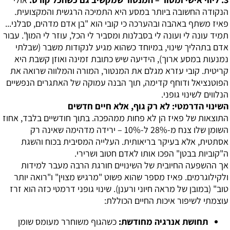
הנקודה החשובה ביותר במסע היא התמיכה הרגשית והמקצועית.
פאיז משתף באהבה ובהערכה כי קובי הוא "בן אדם מדהים, סבלני...
תמיד עונה לי ועונה לי בסבלנות ומסביר לי הכל, עוזר לי המון". עבור
אדם בתהליך שינוי, במיוחד כשהוא מגיע לנקודות משבר (שבלתי
נמנעות במסע ארוך), הידיעה שיש כתובת זמינה ואוזן קשבת היא
קריטית. קובי עזרא מגלם את המנטור, המורה והמלווה שרואה את
הפוטנציאל ודוחף קדימה, תוך הבנה עמוקה של האתגרים הנפשיים
הנלווים לשינוי גופני.
השינוי הדרמטי: לא רק גוף, אלא חיים חדשים
התוצאות של פאיז הן לא פחות ממהפכה. בתוך חודשיים בלבד, אחוז
השומן שלו צנח מ-28% ל-10% – ירידה מדהימה שאינה רק
אסתטית, אלא בעיקר בריאותית. העלייה המסיבית בכוח והשגת
ה"קוביות בבטן" הפכו אותו לאדם חטוב ושרירי.
אך ההשפעה החיובית של השינויים חורגת הרבה מעבר למידות
ולקילוגרמים. פאיז מספר שהוא פשוט "מרגיש מצוין" ו"רואה יותר
טוב" (במובן של מראה חיוני ורענן). שינוי גופני דרמטי כזה הוא זרז
עוצמתי לשיפור איכות החיים הכוללת:
תחושת אנרגיה מחודשת:
כשהגוף משוחרר מעומס שומן