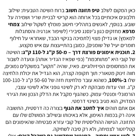
כאן המקום לשלב
טיפ תזונה חשוב
ברוח השיטה הטבעית: שילוב
חלבונים איכותיים בכל ארוחה הוא קריטי לבניית שריר ושמירה על
שובע. בנוסף, לאנשים בתהליכי חיטוב מומלץ לשקול שילוב
צמחי
מרפא
מחזקים כגון ג'ינסנג סיבירי (לשיפור אנרגיה והסתגלות
למאמץ) או גדילן מצוי (לתמיכה בניקוי הכבד, שאחראי על חילוף
חומרים יעיל של שומנים), כמובן בהתייעצות עם איש מקצוע.
2. תוכנית אימונים פורצת דרך – מ-50 ק"ג ל-110 ק"ג:
השיטה
של קובי היא "מתוחכמת" (כפי שפאיז הגדיר אותה) ונועדה לשבור
את המחסומים הפיזיולוגיים. פאיז, שהיה "תקוע" במשקלים נמוכים,
חווה זינוק מטאורי: תוך תקופה קצרה, הוא הגדיל את יכולת הלחיצה
שלו
ב-100%
, כשהוא עובר מלחיצת חזה של 50-60 ק"ג ל-100-110
ק"ג. זוהי עדות מובהקת לא רק לשינוי גופני אלא לשינוי עצבי,
הורמונלי ומנטלי עמוק. כשהגוף מקבל את הדלק הנכון ואת הגירוי
המדויק, הוא מגיב בשינוי דרמטי.
אם אתם תוהים
איך לחטב את הגוף
בצורה כה דרסטית, התשובה
אינה רק בכמות האימון, אלא באיכותו ובשילוב המושלם שלו עם
התזונה. הגישה ההוליסטית של קובי עזרא מבטיחה שהאימונים הם
קטליזטור לצמיחה, ולא רק סיבה לשחיקה.
3. ליווי אישי ומסור – המנטור שמקשיב גם כשהכל קורס:
אולי