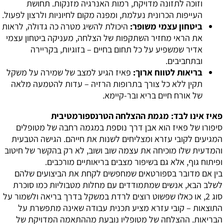
וזוכה לתזונה מדויקת, רמות האנרגיה מזנקות. תחושת
העייפות הכרונית נעלמת, ומפנה מקום לחיוניות ולרצון לפעול.
ביטחון עצמי משופר:
היכולת להשיג מטרה כה גדולה, לראות
את הראי מחזיר השתקפות של הצלחה, מעניקה ביטחון עצמי
אדיר שמשפיע על כל תחום בחיים – בזוגיות, בקריירה
ובתחביבים.
בריאות לטווח ארוך:
פאיז הגיע למצב של שמירה על משקל
תקין ללא כל צורך בתרופות הרזיה – עדות להטמעה מלאה
של אורח חיים בריא ובר-קיימא.
פאיז אינו לבד: מגמת ההצלחה הטרנספורמטיבית
סיפורו של פאיז הוא אבן דרך נוספת במגמה רחבה של מטופלים
המגיעים לקובי עזרא ומצליחים לשנות את חייהם. הגישה הטבעית
והמדעית שלו מוכיחה את עצמה שוב ושוב, לא רק בהקשר של חיטוב
ופיתוח גוף, אלא גם בשיפור מצבים בריאותיים מורכבים.
בין אם מדובר בספורטאים שמחפשים לקחת את הביצועים שלהם
לשלב הבא, אנשים שמתמודדים עם מחלות מטבוליות כמו סוכרת
סוג 2, או כאלו שפשוט רוצים לרדת במשקל בדרך בריאה ולשמור על
התוצאות – קובי עזרא מציע תכנית עבודה שאינה מתפשרת על
הבריאות. ההצלחה של מטופליו נובעת מההתאמה המדויקת של