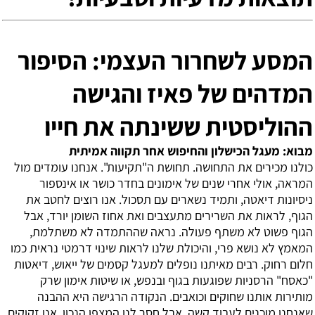
המסע לשחרור העצמי: הסיפור
המדהים של פאיז והגישה
ההוליסטית ששינתה את חייו
מבוא: מעגל הכישלון והחיפוש אחר תקווה אמיתית
כולנו מכירים את התחושה. תחושת ה"תקיעות". אנחנו עומדים מול
המראה, אולי אחרי שנים של אימונים בחדר כושר או אינספור
ניסיונות דיאטה, ותמיד נשארים עם תסכול. אנו רוצים לחטב את
הגוף, לראות את השרירים מתעצבים ואת אחוז השומן יורד, אבל
הגוף פשוט לא משתף פעולה. נראה שההתמדה לא משתלמת,
המאמץ לא נושא פרי, והיכולת שלנו לראות שינוי דרמטי נראית כמו
חלום רחוק. רבים מאיתנו נופלים למעגל קסמים של ייאוש, דיאטות
"כאסח" הרסניות שפוגעות בגוף ובנפש, או שיטות אימון שרק
מותירות אותנו שחוקים וכואבים. הנקודה הרגישה היא ההבנה
שאנחנו מוכנים לעבוד קשה, אבל חסר לנו המצפן הנכון. אנו זקוקים