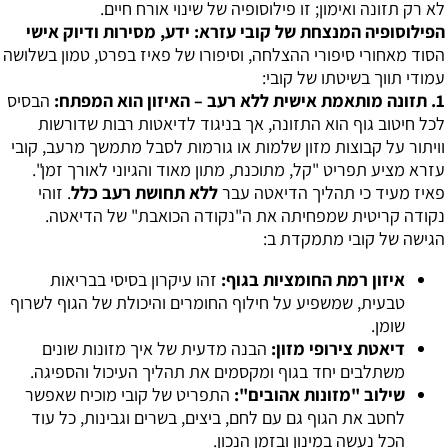
לא רק תזונה ואימון; זו פילוסופיה של שינוי אורח חיים.
הפילוסופיה המנצחת של קובי עזרא: ידע, מסירות ודיוק אישי
הסוד מאחורי סיפורי ההצלחה, וסיפורו של פאיז בפרט, טמון בשלושה
עמודי תווך בשיטתו של קובי:
1. תזונה מותאמת אישית ללא רעב – האיזון הוא המפתח:
הבסיס
לכל חיטוב גוף הוא התזונה, אך בניגוד לדיאטות רבות שדורשות
וויתור על קבוצות מזון שלמות או גורמות לסבל מתמשך מרעב, קובי
עזרא מציע תפריט "קל, מתוכנת, מתון מאוד והגיוני לאורך זמן".
פאיז מעיד כי תהליך הדיאטה עבר
ללא תחושת רעב כלל
. זוהי
נקודה קריטית שמפחיתה את ה"נקודה הכואבת" של הדיאטה.
הגישה של קובי מתמקדת ב:
איזון רמת החומציות בגוף:
זהו עיקרון בסיסי בבריאות
טבעית, שמשפיע על חילוף החומרים והיכולת של הגוף לשרוף
שומן.
דיאטת צירופי מזון:
הבנה מדעית של איך מזונות שונים
משתלבים יחד בגוף ומקסמים את תהליך העיכול והספיגה.
שילוב "מזונות אהובים":
התפריט של קובי מוכיח שאפשר
לחטב את הגוף גם עם לחם, ביצים, בשרים וגבינות, כל עוד
הכל נעשה במינון ובזמן הנכון.