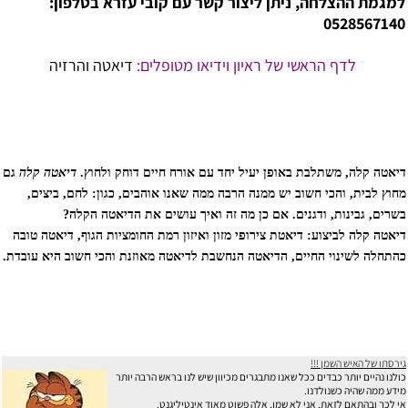
למגמת ההצלחה, ניתן ליצור קשר עם קובי עזרא בטלפון:
0528567140
לדף הראשי של ראיון וידיאו מטופלים:
דיאטה והרזיה
דיאטה מהירה, דיאטה און ליין, דיאטה לנוער וילדים, דיאטה קלה, דיאטה לפי סוג דם, דיאטה רפואית, דיאטת
אטקינס, דיאטת בזק, דיאטת נקודות, דיאטת השמנה, דיאטת כאסח, דיאטת חלבונים, דיאטת לחם, חיטובים, חיטוב
הגוף, חיטוב הבטן, חיטוב ירכיים, רגליים, חיטוב ידיים, הרזיה מהירה, הרזיה שפויה, הרזיה ללא דיאטה, הרזיה
בטוחה, ה
דיאטה קלה, משתלבת באופן יעיל יחד עם אורח חיים דוחק ולחוץ.
דיאטה קלה
גם
מחוץ לבית, והכי חשוב יש ממנה הרבה ממה שאנו אוהבים, כגון: לחם, ביצים,
בשרים, גבינות, ודגנים. אם כן מה זה ואיך עושים את הדיאטה הקלה?
דיאטה קלה לביצוע: דיאטת צירופי מזון ואיזון רמת החומציות הגוף, דיאטה טובה
כהתחלה לשינוי החיים, הדיאטה הנחשבת לדיאטה מאוזנת והכי חשוב היא עובדת.
גירסתו של האיש השמן !!!
כולנו נהיים יותר כבדים ככל שאנו מתבגרים מכיוון שיש לנו בראש הרבה יותר
מידע ממה שהיה כשנולדנו.
אי לכך ובהתאם לזאת, אני לא שמן, אלה פשוט מאוד אינטיליגנט.