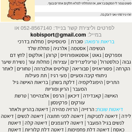
פשוט נגמר לי המקום בראש, אז התחלתי למלא חלקים אחרים בגוף.
זוהי גירסתי ואני דובק בה.
לפרטים וליצירת קשר בנייד: 052-8567140
או
במייל:
kobisport@gmail.com
בריאות ורפואה:
סוכרת
|
סינוסיטיס
|
מחלות בדרכי
הנשימה
|
אסטמה
|
אלרגיה
|
מחלת שלד
ומפרקים
|
גאוט
|
אוסטאופורוזיס
|
קרוהן
|
אולקוס
|
לחץ דם
גבוה
|
כולסטרול
|
טריגליצרידים
|
עצירות
|
מחלות עור
|
נשירת שיער
הקרחה
|
פסוריאזיס
|
סבוריאה
|
קוליטיס אולצרוזה
|
טחורים
|
לאחר
ניתוחי קיבה ומעיים
| מעי רגיז |
תת פעילות
התריס
|
היפוגליקמיה
|
דלקת בשתן
|
בריאות האישה גיל
המעבר
|
הריון ופוריות
האישה
|
קאנדידה
|
דיכאון
|
הרפס
|
אלצהיימר
|
טרשת
עורקים
|
פרקינסון
|
דיאטות שונות
:
הרזייה
|
הרזיה מהירה
|
דיאטה בהריון ולאחר
לידה
|
דיאטה למניקות
|
דיאטה לפני חתונה
|
דיאטה לנשים
|
דיאטה
לנשים בגיל המעבר
|
דיאטה לדוגמנים
|
דיאטה קלה
|
דיאטת
כאסח
|
דיאטה דלת פחמימות
|
דיאטה דלת קלוריות
|
דיאטת