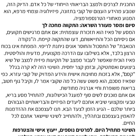
התכנית לצרכים ולמצב הבריאותי הייחודי של כל אדם. הדיוק הזה,
שנובע מהידע העצום של קובי בתזונה, פיזיולוגיה וצמחי מרפא, הוא
המנוע מאחורי הטרנספורמציה.
סיום ומסר מעורר השראה: התקווה מחכה לך
המסע של פאיז הוא תזכורת עוצמתית: אם אתם מרגישים תקועים,
אם ניסיתם הכל והתייאשתם, דעו שהתקווה קיימת. ה"נקודה
הכואבת" של התסכול והחוסר אונים ניתנת לריפוי. המפתח אינו בכוח
הרצון בלבד, אלא בשילובו עם הדרכה מקצועית, מדעית והוליסטית.
פאיז הוכיח שאפשר לעבור ממצב של תקיעות פיזית למצב של שיא
ביצועים ואסתטיקה, ובזמן קצר יחסית. השינוי הזה לא קרה בגלל
"קסם", אלא בזכות מחויבות אישית והידע המדויק של קובי עזרא. כפי
שפאיז מסכם, הוא פשוט עשה כל מה שקובי אמר לו, וקיבל גוף חטוב,
בריאות משופרת וחיי אנרגיה מחודשת.
אם אתם מוכנים לשים סוף למעגל הכישלונות, להתחיל מסע בריא,
טבעי ומקצועי שיביא אתכם ליעדים הפיזיים והבריאותיים הגבוהים
ביותר שלכם – הגיע הזמן לצעד הבא. תנו לעצמכם את ההזדמנות
להאמין בעצמכם ובתהליך, ולהתחייב לשינוי שיישאר אתכם לכל
החיים.
השינוי מתחיל היום. לפרטים נוספים, ייעוץ אישי והצטרפות