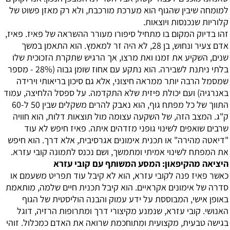
למומחה שיבין שהגוף הוא מערכת מורכבת, ולא רק מאזן פשוט של
קלוריות שנכנסות ויוצאות.
זהו בדיוק המקום בו מתחיל סיפורו מעורר ההשראה של פאיז. פאיז,
אדם צעיר ונחוש, בן 28, לא היה זר למאמץ. הוא התאמן במשך
שנים, השקיע את זמנו ואת מרצו, אך הרגיש שתקרת הזכוכית שלו
בלתי ניתנת לשבירה. הוא נתקע עם אחוז שומן גבוה (28% - מספר
שמסמל הרבה יותר ממראה חיצוני, אלא גם סיכון בריאותי וירידה
באנרגיה) ועם יכולת פיזית שלא התקדמה. על ספסל הלחיצה, עמוד
התווך של כל מפתח גוף, הוא נאבק להרים משקלים שבין 50 ל-60
ק"ג. המצב הזה, של השקעה עצומה מול תוצאות דלות, הוא חוויה
שרבים שואפים לשינוי גופני מזדהים איתה. פאיז חיפש לא עוד
"דיאטה מהירה" או תכנית אימונים אגרסיבית, אלא דרך. הוא חיפש
את המפתח לשינוי אמיתי ומתמשך, ושם נכנס לתמונה קובי עזרא.
היציאה מהקיפאון: המסע המשותף עם קובי עזרא
כאשר פאיז פנה לקובי עזרא, הוא לא קיבל עוד תפריט משעמם או
סדרה של אימונים אקראיים. הוא קיבל תכנית חיים שלמה, מותאמת
באופן אישי, המבוססת על ידע עמוק והבנה הוליסטית של הגוף
האנושי. קובי עזרא, שנמנע מקיצורי דרך ומתרופות הרזיה, דוגל
בגישה טבעית, מקצועית ומתוחכמת שרואה את האדם כמכלול. זוהי