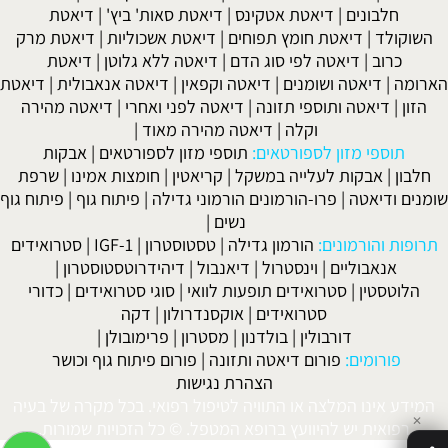
חלבונים
|
דיאטת אטקינס
|
דיאטת סאות' ביץ'
|
דיאטת
השוקולד
|
דיאטת חומץ תפוחים
|
דיאטת אשכוליות
|
דיאטת מרק
כרוב
|
דיאטה לפי סוג הדם
|
דיאטה ללא גלוטן
|
דיאטת
הארומה
|
דיאטה ושומנים
|
דיאטה וקפאין
|
דיאטה אנאבולית
|
דיאטת
הזון
|
דיאטה ותוספי תזונה
|
דיאטה לפני ואחרי
|
דיאטה מהירה
וקלה
|
דיאטה מהירה מאוד
|
תוספי מזון לספורטאים:
תוספי מזון לספורטאים
|
אבקות
חלבון
|
אבקות לעלייה במשקל
|
קריאטין
|
חומצות אמינו
|
שרפת
שומנים ודיאטה
|
פרו-הורמונים הורמוני גדילה
|
פיתוח גוף
|
פיתוח גוף
נשים
|
תרופות והורמונים:
הורמון גדילה
|
טסטוסטרון
|
IGF-1
|
סטרואידים
אנאבוליים
|
וינסטרול
|
דיאנבול
|
דיהידרוטסטוסטרון
|
הלוטסטין
|
סטרואידים תופעות לוואי
|
סוגי סטרואידים
|
כדורי
סטרואידים
|
אוקסנדרולון
|
דקה
דורבולין
|
בולדנון
|
מסטרון
|
פרימובולן
|
פורומים:
פורום דיאטה ותזונה
|
פורום פיתוח גוף וכושר
הצהרת נגישות
המידע אינו המלצה או התוויה לטיפול רפואי. בכל מקרה של בעיה
✕
רפואית יש להיוועץ ברופא המטפל. © כל הזכויות שמורות.