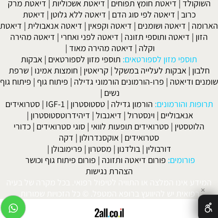
השוקולד
|
דיאטת חומץ תפוחים
|
דיאטת אשכוליות
|
דיאטת מרק
כרוב
|
דיאטה לפי סוג הדם
|
דיאטה ללא גלוטן
|
דיאטת
הארומה
|
דיאטה ושומנים
|
דיאטה וקפאין
|
דיאטה אנאבולית
|
דיאטת
הזון
|
דיאטה ותוספי תזונה
|
דיאטה לפני ואחרי
|
דיאטה מהירה
וקלה
|
דיאטה מהירה מאוד
|
תוספי מזון לספורטאים:
תוספי מזון לספורטאים
|
אבקות
חלבון
|
אבקות לעלייה במשקל
|
קריאטין
|
חומצות אמינו
|
שרפת
שומנים ודיאטה
|
פרו-הורמונים הורמוני גדילה
|
פיתוח גוף
|
פיתוח גוף
נשים
|
תרופות והורמונים:
הורמון גדילה
|
טסטוסטרון
|
IGF-1
|
סטרואידים
אנאבוליים
|
וינסטרול
|
דיאנבול
|
דיהידרוטסטוסטרון
|
הלוטסטין
|
סטרואידים תופעות לוואי
|
סוגי סטרואידים
|
כדורי
סטרואידים
|
אוקסנדרולון
|
דקה
דורבולין
|
בולדנון
|
מסטרון
|
פרימובולן
|
פורומים:
פורום דיאטה ותזונה
|
פורום פיתוח גוף וכושר
הצהרת נגישות
המידע אינו המלצה או התוויה לטיפול רפואי. בכל מקרה של בעיה
✕
רפואית יש להיוועץ ברופא המטפל. © כל הזכויות שמורות.