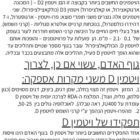
הויטמינים החשבים ביותר בקבוצה זו הם: ויטמין D2 – ( המכונה
ארגוקאצירול, או קאלציפרול) ויטמין D3 (כולקאצילציפרול). שני
ויטמינים אלה נוצרים משני חומרי מוצא: פרו-ויטמין - ארגוסטרול, ו-7
דהידרו כולסטרול), בנוכחות קרניים אולטרא סגוליות - (קרני השמש).
אצל בעלי חיים החיים על היבשה קרני השמש חודרות לעור בעומק
של 0.1 -2.1 – מ"מ. הן פועלות על פרוויטמנים – והופכות אותם
לויטמין D. הכולקאלציפרול עובר בגוף מספר שנויים ותהליכים עד
שהוא הופך לויטמין D פעיל, תהליכים אלה מתבצעים בכבד ובכליה.
גוף האדם, עשוי אם כן, לצרוך
ויטמין D משני מקרות אספקה:
1. המזון ויטמין זה מצוי בחלב, שמן דגים, ביצים, דגים מסוימים (כגון
סלמון, מליח, ועוד). המלצת ה-RDA לצרכה יומית של ויטמין D
עומדת על IU400, ראה טבלה). לאוכלוסיה גולים בין 50-25,
2. מהפרו-ויטמין הנהפך ע"י קרני השמש לויטמין D.
תפקידו של ויטמין D
אחד התפקידים החשובים ביותר של ויטמין D בגוף האדם הינו וויסות
המטבוליזם של הסידן והפוספט (זרחן). הויטמינים מגביר את ספיגת