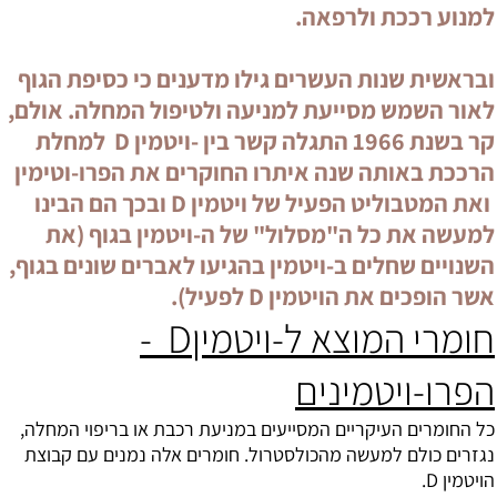
למנוע רככת ולרפאה.
ובראשית שנות העשרים גילו מדענים כי כסיפת הגוף
לאור השמש מסייעת למניעה ולטיפול המחלה. אולם,
קר בשנת 1966 התגלה קשר בין -ויטמין D למחלת
הרככת באותה שנה איתרו החוקרים את הפרו-וטימין
ואת המטבוליט הפעיל של ויטמין D ובכך הם הבינו
למעשה את כל ה"מסלול" של ה-ויטמין בגוף (את
השנויים שחלים ב-ויטמין בהגיעו לאברים שונים בגוף,
אשר הופכים את הויטמין D לפעיל).
חומרי המוצא ל-ויטמיןD -
הפרו-ויטמינים
כל החומרים העיקריים המסייעים במניעת רכבת או בריפוי המחלה,
נגזרים כולם למעשה מהכולסטרול. חומרים אלה נמנים עם קבוצת
ה
ויטמין D
.