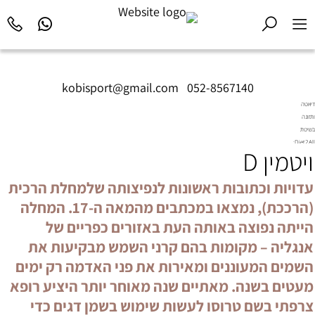
kobisport@gmail.com
|
052-8567140
דיאטה
ותזונה
בשיטת
Diet2All:
ויטמין D
המדע
שמאחורי
הגוף
עדויות וכתובות ראשונות לנפיצותה שלמחלת הרכית
המושלם.
(הרככת), נמצאו במכתבים מהמאה ה-17. המחלה
הייתה נפוצה באותה העת באזורים כפריים של
אנגליה – מקומות בהם קרני השמש מבקיעות את
השמים המעוננים ומאירות את פני האדמה רק ימים
מעטים בשנה. מאתיים שנה מאוחר יותר היציע רופא
צרפתי בשם טרוסו לעשות שימוש בשמן דגים כדי