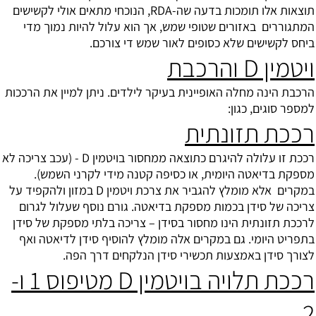
תוצאות אלו תומכות בדעה שה-RDA, הנוכחי מתאים אולי לקשישים
המתגוררים באזורים שטופי שמש, אך הוא עלול להיות נמוך מדי
ביחס לקשישים שלא כסופים לאור שמש די צורכם.
ויטמין D והרכבת
הרכבת הינה מחלה האופיינית בעיקר לילדים. ניתן למיין את הרככות
למספר סוגים, כגון:
רככת תזונתית
רככת זו עלולה להיגרם כתוצאה ממחסור בויטמין D - (עכב צריכה לא
מספקת בדיאטה היומית, או כסיפה קטנה מידי לקרני השמש).
במקרים אלא מומלץ להגביר את צרכת ויטמין D במזון ולהקפיד על
צריכה של סידן בכמות מספקת בדיאטה. גורם נוסף שעלול לגרום
לרככת תזונתית הינו מחסור בסידן – צריכה בלתי מספקת של סידן
בתפריט היומי. גם במקרים אלה מומלץ להוסיף סידן לדיאטה ואף
לצורך סידן באמצעות תכשירי סידן הנלקחים דרך הפה.
רככת תלויה בויטמין D מטיפוס 1 ו-
2