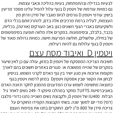
לבעיות בגדילה ובהתפתחות, בעיות בהליכה וכאבי עצמות.
גם כמויות עודפות של ויטמין D בגוף עלול להפיל עלינו מספר מריעין
בישין: עודפי ויטמין D גורמים לגיוס מוגבר של סידן וזרחן מין
העצמות, לעליה ברמת מרכיבים אלה בדם, להתרכזותם בכלי הדם
ולשקיעתם באברי הגוף השונים כגון: באב העורקים (אורטה), בכליות,
בכבד, בלבלב, ובסימפונות. במקרים אלה מלווה תופעה בסימפטומים
של בחילה, שלשולים, חולשה הפרעות חישה. כמויות גדולות מאוד של
ויטמין D בגוף עלולות גם להיות רעילות.
ויטמין D ואיבוד מסת עצם
חשיבות הצריכה המספקת של ויטמין D במזון, עולה עם כן לאין שיעור
במקרים של שהייה ממושכת או מגורים באזורים חשוכים בהם לאורך
תקופות ארוכות אין מגע ישיר בין גוף האדם לקרני השמש. בניסיון
לבחון את הקשר שבין אספקת ויטמיןD במזון לרמות ויטמין בגוף
כתוצאה מחשיפה לשמש ערכו המדענים מהמכון לחקר תזונת האדם
באוניברסיטת TUFTS מחקר במהלכו סיפקו ל- 249 נשים לאחר גיל
הבלות IU400 של ויטמין D, ולקבוצת נשים השנייה נתנו כדורי פלצבו
(דמי) מדי יום למשך שנה. בשתי הקבוצות הקפידו החוקרים על
צריכת סידן של 800 מ"ג ליום. החוקרים בחנו את צפיפות העצם