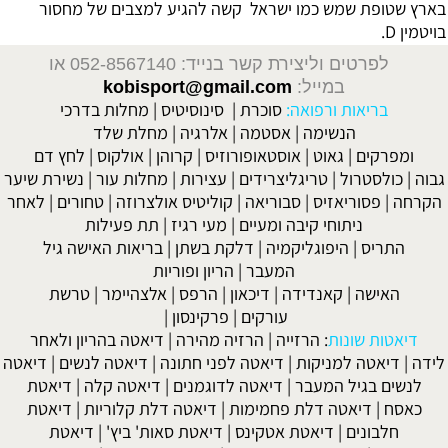
בארץ שטופת שמש כמו ישראל קשה להגיע למצבים של מחסור
בויטמין D.
לפרטים וליצירת קשר בנייד: 052-8567140
או
במייל:
kobisport@gmail.com
בריאות ורפואה:
סוכרת
|
סינוסיטיס
|
מחלות בדרכי
הנשימה
|
אסטמה
|
אלרגיה
|
מחלת שלד
ומפרקים
|
גאוט
|
אוסטאופורוזיס
|
קרוהן
|
אולקוס
|
לחץ דם
גבוה
|
כולסטרול
|
טריגליצרידים
|
עצירות
|
מחלות עור
|
נשירת שיער
הקרחה
|
פסוריאזיס
|
סבוריאה
|
קוליטיס אולצרוזה
|
טחורים
|
לאחר
ניתוחי קיבה ומעיים
| מעי רגיז |
תת פעילות
התריס
|
היפוגליקמיה
|
דלקת בשתן
|
בריאות האישה גיל
המעבר
|
הריון ופוריות
האישה
|
קאנדידה
|
דיכאון
|
הרפס
|
אלצהיימר
|
טרשת
עורקים
|
פרקינסון
|
דיאטות שונות
:
הרזייה
|
הרזיה מהירה
|
דיאטה בהריון ולאחר
לידה
|
דיאטה למניקות
|
דיאטה לפני חתונה
|
דיאטה לנשים
|
דיאטה
לנשים בגיל המעבר
|
דיאטה לדוגמנים
|
דיאטה קלה
|
דיאטת
כאסח
|
דיאטה דלת פחמימות
|
דיאטה דלת קלוריות
|
דיאטת
חלבונים
|
דיאטת אטקינס
|
דיאטת סאות' ביץ'
|
דיאטת