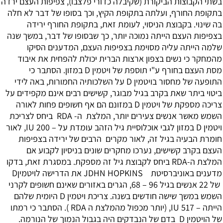
בשתי הקבוצות הביקורת (שקיבלה כדורי פלצבו), צפיפות העצם ירדה
בתקופת החורף, ועלתה בתקופת הקיץ, וכך בסופו של דבר לא חלה
בה שינוי. בקבוצת הניסוי, לעומת זאת, בתקופת החורף ירידה
בצפיפות העצם הייתה נמוכה יותר, כך שבסופו של דבר, במשך שנה
שלמה הייתה עליה מסוימת בצפיפות העצם, המדענים הסיקו
מהמחקר כי נשים בצפון ארצות הברית יכולת להפחית את איבוד
מסת העצם בחורף ע"י תוספת של ויטמין D במזון. הסתבר כי
התופעה של מחסור בויטמין D על השלכותיה החמורות, באה לידי
ביטוי ביתר שאת בקרב בגיל מבוגר, קשישים רבים אינם מקפידים על
צריכה מספקת של ויטמין D במזונם הם אף חשופים פחות לאורה
השמש מאשר אנשים צעירים יותר, המלצת ה- RDA ביחס לצריכת
ויטמין D במזון לגבי אוכלוסיית גיל הזהב עומדת על – IU 200, לאור
חומרת הבעיה בגיל זה, לאור מקרים הרבים של ירידה בצפיפות
העצם בקרב קשישים, נערכו מחקרים שונים בניסיון לקבוע אם
המלצת ה-RDA ביחס לקבוצת גיל זה מספקת. במסגרת זאת, בדקו
מדענים באוניברסיטת JDHN HOPKINS את הדרישה לויטמיןD
של 22 אנשים בגיל 96 – 68, הגרים באזורים שאינם חשופים לקרני
השמש במשך שישה חודשים בשנה. צריכת ויטמין D היומית שלהם
הייתה – IU 517, (יותר מכפול מהמלצת ה RDA ). הסתבר כי רמתו
של הויטמין D בדם של הנבדקים היה בגבול הנמוך של הנורמה.