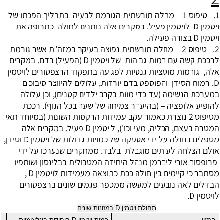
1. טיפוס 1 – מחלה תורשתית הגורמת לבעיה בתהליך הפכתו של
ויטמין D לויטמין פעיל. במקרים אלה נותנים לחולה כתרופה את
ויטמין D בצורה פעילה.
2. טיפוס 2 – מחלה תורשתית נפוצה בעיקר במזה"ת אשר גורמת
לרככת קשה עם רמות גבוהות של ויטמין D (הפעיל) בדם. במקרים
אלה, גורמות מוטציות גנטיות לפגיעה בתפקוד הרצפטורים לויטמין
D. רמות הסידן והפוספט בדם יורדות, עלולים להיווצר סיבוכים
במערכת הנשימה (עד כדי מוות בקרב ילדים קטנים), וכן עלולה
להופיע אלופציה – (בהיעדר צמיחה של שער בכל הגוף). רככת
מטיפוס 2 נוצרת כאמור עקב עמידות הרקמות השונות (במיוחד תאי
המטרה בעצם, הכליה, מעי וכו'), לויטמין D פעיל. במקרים אלה
מטפלים בחולה על ידי אספקה של כמויות גדולות של ויטמין D וסידן,
אולם הצלחה לעיתים מוגבלת בלבד. ממחקרים שנערכו על ידי
פרופסור אורי ליברמן מנהל היחידה המטבולית בבלינסון ושותפיו
מסתבר כי קיימים בין חולה ככת כתוצאה מעמידות לויטמין D ,
הבדלים לאה נובעים למעשה ממספר פגמים שונים ברצפטורים
לויטמין D.
תחולת ויטמין
D
במזונות שונים
המזון
כמות ויטמין
D
ביחידות בינלאומיות