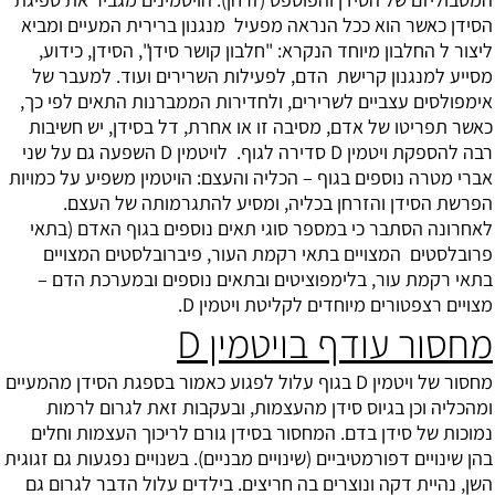
הסידן כאשר הוא ככל הנראה מפעיל מנגנון ברירית המעיים ומביא
ליצור ל החלבון מיוחד הנקרא: "חלבון קושר סידן", הסידן, כידוע,
מסייע למנגנון קרישת הדם, לפעילות השרירים ועוד. למעבר של
אימפולסים עצביים לשרירים, ולחדירות הממברנות התאים לפי כך,
כאשר תפריטו של אדם, מסיבה זו או אחרת, דל בסידן, יש חשיבות
רבה להספקת ויטמין D סדירה לגוף. לויטמין D השפעה גם על שני
אברי מטרה נוספים בגוף – הכליה והעצם: הויטמין משפיע על כמויות
הפרשת הסידן והזרחן בכליה, ומסיע להתגרמותה של העצם.
לאחרונה הסתבר כי במספר סוגי תאים נוספים בגוף האדם (בתאי
פרובלסטים המצויים בתאי רקמת העור, פיברובלסטים המצויים
בתאי רקמת עור, בלימפוציטים ובתאים נוספים ובמערכת הדם –
מצויים רצפטורים מיוחדים לקליטת ויטמין D.
מחסור עודף בויטמין D
מחסור של ויטמין D בגוף עלול לפגוע כאמור בספגת הסידן מהמעיים
ומהכליה וכן בגיוס סידן מהעצמות, ובעקבות זאת לגרום לרמות
נמוכות של סידן בדם. המחסור בסידן גורם לריכוך העצמות וחלים
בהן שינויים דפורמטיביים (שינויים מבניים). בשנויים נפגעות גם זגוגית
השן, נהיית דקה ונוצרים בה חריצים. בילדים עלול הדבר לגרום גם