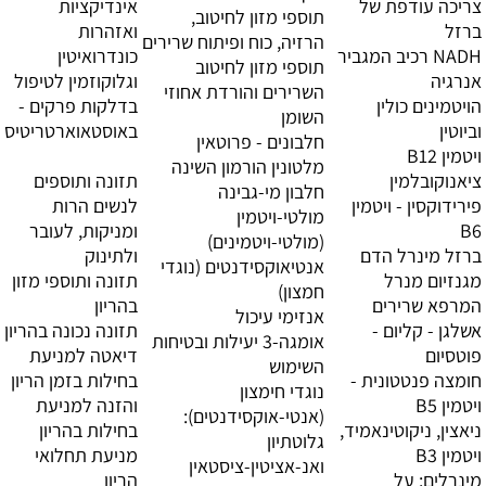
צריכה עודפת של
אינדיקציות
תוספי מזון לחיטוב,
ברזל
ואזהרות
הרזיה, כוח ופיתוח שרירים
NADH רכיב המגביר
כונדרואיטין
תוספי מזון לחיטוב
אנרגיה
וגלוקוזמין לטיפול
השרירים והורדת אחוזי
הויטמינים כולין
בדלקות פרקים -
השומן
וביוטין
באוסטאוארטריטיס
חלבונים - פרוטאין
ויטמין B12
מלטונין הורמון השינה
ציאנוקובלמין
תזונה ותוספים
חלבון מי-גבינה
פירידוקסין - ויטמין
לנשים הרות
מולטי-ויטמין
B6
ומניקות, לעובר
(מולטי-ויטמינים)
ברזל מינרל הדם
ולתינוק
אנטיאוקסידנטים (נוגדי
מגנזיום מנרל
תזונה ותוספי מזון
חמצון)
המרפא שרירים
בהריון
אנזימי עיכול
אשלגן - קליום -
תזונה נכונה בהריון
אומגה-3 יעילות ובטיחות
פוטסיום
דיאטה למניעת
השימוש
חומצה פנטטונית -
בחילות בזמן הריון
נוגדי חימצון
ויטמין B5
והזנה למניעת
(אנטי-אוקסידנטים):
ניאצין, ניקוטינאמיד,
בחילות בהריון
גלוטתיון
ויטמין B3
מניעת תחלואי
ואנ-אציטין-ציסטאין
מינרלים: על
הריון