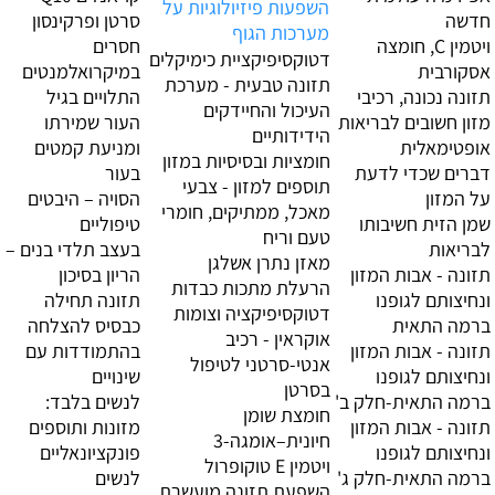
השפעות פיזיולוגיות על
חדשה
סרטן ופרקינסון
מערכות הגוף
ויטמין C, חומצה
חסרים
דטוקסיפיקציית כימיקלים
אסקורבית
במיקרואלמנטים
תזונה טבעית - מערכת
תזונה נכונה, רכיבי
התלויים בגיל
העיכול והחיידקים
מזון חשובים לבריאות
העור שמירתו
הידידותיים
אופטימאלית
ומניעת קמטים
חומציות ובסיסיות במזון
דברים שכדי לדעת
בעור
תוספים למזון - צבעי
על המזון
הסויה – היבטים
מאכל, ממתיקים, חומרי
שמן הזית חשיבותו
טיפוליים
טעם וריח
לבריאות
בעצב תלדי בנים –
מאזן נתרן אשלגן
תזונה - אבות המזון
הריון בסיכון
הרעלת מתכות כבדות
ונחיצותם לגופנו
תזונה תחילה
דטוקסיפיקציה וצומות
ברמה התאית
כבסיס להצלחה
אוקראין - רכיב
תזונה - אבות המזון
בהתמודדות עם
אנטי-סרטני לטיפול
ונחיצותם לגופנו
שינויים
בסרטן
ברמה התאית-חלק ב'
לנשים בלבד:
חומצת שומן
תזונה - אבות המזון
מזונות ותוספים
חיונית–אומגה-3
ונחיצותם לגופנו
פונקציונאליים
ויטמין E טוקופרול
ברמה התאית-חלק ג'
לנשים
השפעת תזונה מועשרת