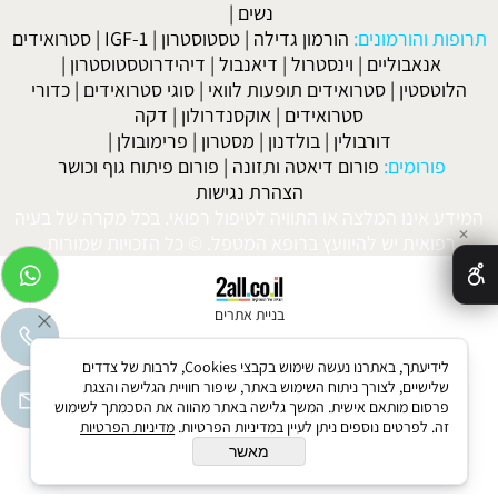
נשים
|
תרופות והורמונים:
הורמון גדילה
|
טסטוסטרון
|
IGF-1
|
סטרואידים
אנאבוליים
|
וינסטרול
|
דיאנבול
|
דיהידרוטסטוסטרון
|
הלוטסטין
|
סטרואידים תופעות לוואי
|
סוגי סטרואידים
|
כדורי
סטרואידים
|
אוקסנדרולון
|
דקה
דורבולין
|
בולדנון
|
מסטרון
|
פרימובולן
|
פורומים:
פורום דיאטה ותזונה
|
פורום פיתוח גוף וכושר
הצהרת נגישות
המידע אינו המלצה או התוויה לטיפול רפואי. בכל מקרה של בעיה
✕
רפואית יש להיוועץ ברופא המטפל. © כל הזכויות שמורות.
בניית אתרים
לידיעתך, באתרנו נעשה שימוש בקבצי Cookies, לרבות של צדדים
שלישיים, לצורך ניתוח השימוש באתר, שיפור חוויית הגלישה והצגת
פרסום מותאם אישית. המשך גלישה באתר מהווה את הסכמתך לשימוש
זה. לפרטים נוספים ניתן לעיין במדיניות הפרטיות.
מדיניות הפרטיות
מאשר