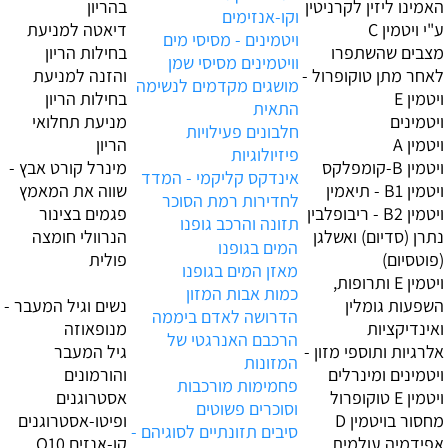
האמינו ליזין לקרניטין
בהריון
וקו-אנזימים
ע"י ויטמין C
דיאטה למניעת
ויטמינים - מסיסי מים
מצבים שהשתפרו
בחילות הריון
וויטמינים מסיסי שמן
לאחר מתן טוקופרול -
והזנה למניעת
מושגים מקדמים לנשימה
ויטמין E
בחילות הריון
התאית
ויטמינים
מניעת תחלואי
חלבונים פעילויות
ויטמין A
הריון
פיזיולוגיות
ויטמין B-קומפלקס
מינרל קורט אבץ -
אינדקס קליקמי - המדד
ויטמין B1 - תיאמין
שווה את המאמץ
לחדירות רמת הסוכר
ויטמין B2 - ריבופלבין
פגמים בצינור
תזונה והרכב גופנו
נתרן (סדיום) ואשלגן
הנרוולי חומצה
המים בגופנו
(פוטסיום)
פולית
מאזן המים בגופנו
ויטמין E ותרופות,
כמות אבות המזון
השפעות גומלין
נשים וגיל המעבר -
הדרושה לאדם ביממה
ואינדיקציות
מנופאוזה
הרכבם האנרגטי של
אלרגיות ותוספי מזון -
גיל המעבר
המזונות
ויטמינים ומינרלים
והורמונים
פחמימות מורכבות
ויטמין E טוקופרול
אסטרוגנים
וסוכרים פשוטים
מחסור בויטמין D
ופיטו-אסטרוגנים
סיבים תזונתיים לסוגיהם -
אפידמיה עולמית
קו-אנזים Q10