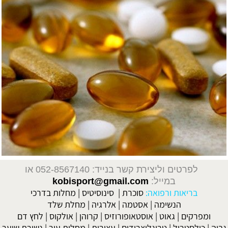
לפרטים וליצירת קשר בנייד: 052-8567140
או
במייל:
kobisport@gmail.com
בריאות ורפואה:
סוכרת
|
סינוסיטיס
|
מחלות בדרכי
הנשימה
|
אסטמה
|
אלרגיה
|
מחלת שלד
ומפרקים
|
גאוט
|
אוסטאופורוזיס
|
קרוהן
|
אולקוס
|
לחץ דם
גבוה
|
כולסטרול
|
טריגליצרידים
|
עצירות
|
מחלות עור
|
נשירת שיער