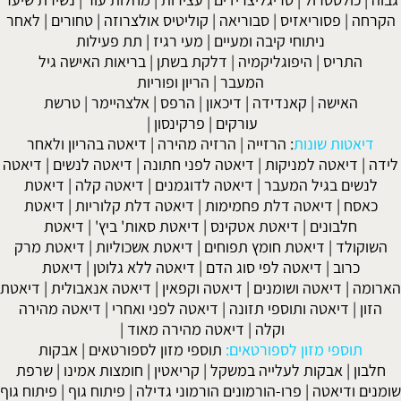
הקרחה
|
פסוריאזיס
|
סבוריאה
|
קוליטיס אולצרוזה
|
טחורים
|
לאחר
ניתוחי קיבה ומעיים
| מעי רגיז |
תת פעילות
התריס
|
היפוגליקמיה
|
דלקת בשתן
|
בריאות האישה גיל
המעבר
|
הריון ופוריות
האישה
|
קאנדידה
|
דיכאון
|
הרפס
|
אלצהיימר
|
טרשת
עורקים
|
פרקינסון
|
דיאטות שונות
:
הרזייה
|
הרזיה מהירה
|
דיאטה בהריון ולאחר
לידה
|
דיאטה למניקות
|
דיאטה לפני חתונה
|
דיאטה לנשים
|
דיאטה
לנשים בגיל המעבר
|
דיאטה לדוגמנים
|
דיאטה קלה
|
דיאטת
כאסח
|
דיאטה דלת פחמימות
|
דיאטה דלת קלוריות
|
דיאטת
חלבונים
|
דיאטת אטקינס
|
דיאטת סאות' ביץ'
|
דיאטת
השוקולד
|
דיאטת חומץ תפוחים
|
דיאטת אשכוליות
|
דיאטת מרק
כרוב
|
דיאטה לפי סוג הדם
|
דיאטה ללא גלוטן
|
דיאטת
הארומה
|
דיאטה ושומנים
|
דיאטה וקפאין
|
דיאטה אנאבולית
|
דיאטת
הזון
|
דיאטה ותוספי תזונה
|
דיאטה לפני ואחרי
|
דיאטה מהירה
וקלה
|
דיאטה מהירה מאוד
|
תוספי מזון לספורטאים:
תוספי מזון לספורטאים
|
אבקות
חלבון
|
אבקות לעלייה במשקל
|
קריאטין
|
חומצות אמינו
|
שרפת
שומנים ודיאטה
|
פרו-הורמונים הורמוני גדילה
|
פיתוח גוף
|
פיתוח גוף