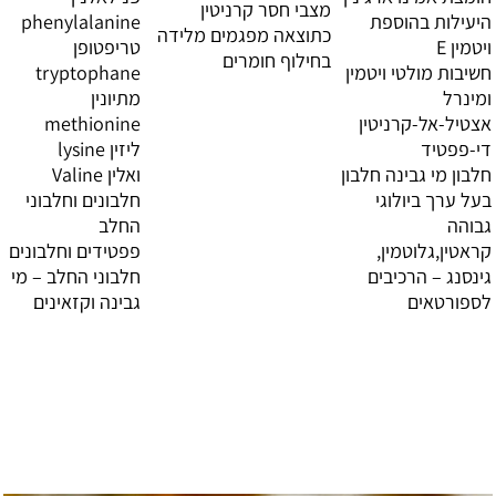
מצבי חסר קרניטין
היעילות בהוספת
phenylalanine
כתוצאה מפגמים מלידה
ויטמין E
טריפטופן
בחילוף חומרים
חשיבות מולטי ויטמין
tryptophane
ומינרל
מתיונין
אצטיל-אל-קרניטין
methionine
די-פפטיד
ליזין lysine
חלבון מי גבינה חלבון
ואלין Valine
בעל ערך ביולוגי
חלבונים וחלבוני
גבוהה
החלב
קראטין,גלוטמין,
פפטידים וחלבונים
גינסנג – הרכיבים
חלבוני החלב – מי
לספורטאים
גבינה וקזאינים