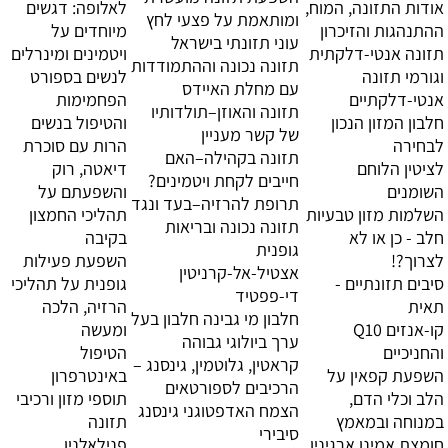
אודות התזונה, המוח,
לאלופה: דגשים
ומותאמת על פצעי לחץ
ההתנהגות והזיכרון
מיוחדים על
עוני תזונתי בישראל
תזונה אנטי-דלקתית
ויטמינים ומינרלים
תזונה נכונה וההתמודדות
וגורמי תזונה
לנשים בספורט
עם מחלת האיידס
אנטי-דלקתיים
הפחמימות
תזונה והאוזן–תולדותיו
חלבון המזון הנכון
והטיפול בנשים
של קשר מעניין
לבחירה
הרות עם סוכרת
תזונה בקהילה–האם
לציטין הלוחם
דיאטה, רוק
חייבים לקחת ויטמינים?
השומנים
והשפעתם על
תרופת להרזיה–בעד ונגד
השלמות מזון טבעיות
תהליכי החמצון
תזונה נכונה ובריאות
חלב - כן או לא
בקיבה
גופנית
לצרוך?!
השפעת פעילות
אצטיל-אל-קרניטין
סיבים תזונתיים -
גופנית על תהליכי
די-פפטיד
תאית
הרזיה, הלכה
חלבון מי גבינה חלבון בעל
קו-אנזים Q10
ומעשה
ערך ביולוגי גבוהה
והחניכיים
הטיפול
קראטין, גלוטמין, גינסנג –
השפעת קפאין על
באינטרפרון
הרכיבים לספורטאים
הלב וכלי הדם,
תוספי מזון ורכיבי
הצמח האדפטוגני גינסנג
במנוחה ובמאמץ
תזונה
סיבירי
חומצת אמינו ארגינין
פנילאלנין