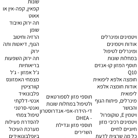
שונות
קפאין, קפה-אין או
אאוט
תה ירוק ואיבוד
שומן
ויטמינים ומינרלים
הרזיה וחיטוב
אודות ויטמינים
הגוף, דיאטות ותה
ומינרלים לטיפול
ירוק
במחלות שונות
תה ירוק השפעות
תוסף המזון קו-אנזים
בריאותיות
Q10
ג'ל אמזון - ג'ל
חומצה אלפא ליפואית
מצמחי האמזונס
אודות חומצה אלפא
קוורציטין
ליפואית
פלבונואיד
תוספי מזון לספורטאים
מינרלים, פיתוח הגוף
אנטי-דלקתי
ולטיפול במחלות שונות
והכושר
ואנטי-סרטני
די-הידרו-אפי-אנדרוסטרון
ויטמין E, טוקופרול
טיפול צמחי
- DHEA
ויטמינים רכיבי מזון
להסדרת פעילות
תוספי מזון וגדילת
חיוניים לחיים
מערכת העיכול
השרירים
כל מה שרצית לדעת
ביופלבונואידים