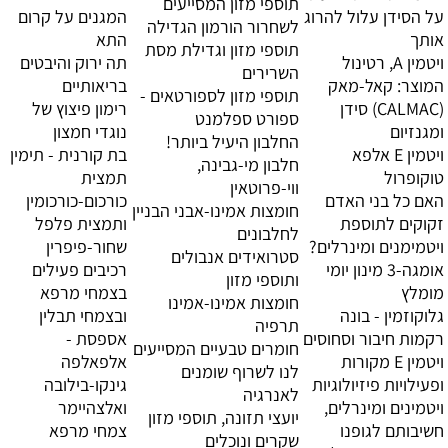
תוספי מזון המסייעים
על הסידן עלול להרוג
המגנים על קרום
לשחרור הורמון הגדילה
אותך
התא
תוספי מזון וגדילת מסת
ויטמין A, רטינול
תה ירוק והיבטים
השרירים
המוצר: קאל-מאק
בריאותיים
תוספי מזון לספורטאים -
(CALMAC) סידן
רימון פיצוץ של
ספורט ספלמנט
ומגנזיום
נוגדי חמצון
החלבון היעיל ביותר!
ויטמין E אלפא
בת קורנית - תימין
חלבון מי-גבינה,
טוקופרול
תמצית
ווי-פרוטאין
האם כל בני האדם
כורכום-כורכומין
חומצות אמינו-אבני הבניין
זקוקים לתוספת
ותמצית פלפל
לחלבונים
ויטמימנים ומינרלים?
שחור-פיפרין
סטרואידים אנבולים
אומגה-3 מינון יומי
רכיבים פעילים
ותוספי מזון
מומלץ
בצמחי מרפא
חומצות אמינו-אמינו
גלוקוזמין - בונה
ובצמחי תבלין
תרפיה
רקמות חיבור וסחוסים
אספסת -
חומרים טבעיים המסייעים
ויטמין E מקורות
אלפאלפה
לנו לשרוף שומנים
ופעילויות פיזיולוגיות
גינקו-בילובה
לאנרגיה
ויטמינים ומינרלים,
ואלצהיימר
יועצי תזונה, תוספי מזון
חשיבותם לגופנו
צמחי מרפא
שקרים ונוכלים