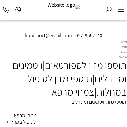
kobisport@gmail.com
|
052-8567140
דיאטה
ותזונה
בשיטת
Diet2All:
תוספי מזון לספורטאים|ויטמינים
המדע
שמאחורי
הגוף
ומינרלים|תוספי מזון לטיפול
המושלם.
במחלות|צמחי מרפא
תוספי מזון, ויטמינים ומינרלים
צמחי מרפא
לטיפול במחלות