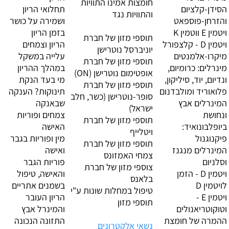
חומצות אמינו התוויות
הסידן-קלציום
תחלואי הריון
והתוויות נגד
והזרחן-פוספאט
ושמירה על כושר
ויטמין E ווטמין K
בזמן הריון
תוספי מזון של חברת
ויטמין D - קלצפורל
הריון וצמחים
יוניברסל נוטרישן
מיקרו-אלמנטים
עלייה במשקל
תוספי מזון של חברת
מינרלים: כרומיום,
במהלך ההריון
אופטימום נוטרישן (ON)
ונדיום, יוד, סיליקון,
מי בעד הנקת
תוספי מזון של חברת
פלואוריד ומולבדנום
תינוקות? הענקה
סופר-נוטרישן (כשר, חלב
המינרלים אבץ
שבאנקה
ישראל)
ונחושת
צמחים ופוריות
תוספי מזון של חברת
ביופלבונואיד:
האישה
ויטלייף
פיקנוגנול
מין ופוריות בגבר
תוספי מזון של חברת
המינרלים מנגנז
ואישה
צמחי האמזונס
וסלניום
פוריות הגבר
צוספי מזון של חברת
ויטמין D - הזמן
והאישה, טיפול
בלאנס
לויטמין D
בשמנים אתריים
טיפול במחלות שונות ע"י
ויטמין E -
הריון העובר
תוספי מזון
וטוקוטריאנולים
והמינרל אבץ
ההמרה של חומצת
התזונה הנכונה
נשאי אלקטרונים