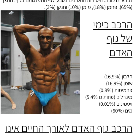
נקרא תרכובת. היסודות החשובים בטבע לפי התפלגותם בגוף: חמצן
(65%), פחמן (18%), מימן (10%) וחנקן (3%).
הרכב כימי
של גוף
האדם
חלבון
(16.9%)
שומן
(16.9%)
פחמימות
(0.8%)
מינרלים
(פחות מ 5.4%)
ויטמינים
(0.01%)
מים
(60%)
הרכב גוף האדם לאורך החיים אינו