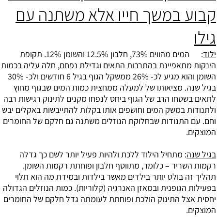
קבוע במשך חייו אלא משתנה עם
גילו
ילוד
: המים מהווים 73%, חלבון 12.5% והשומן 12%. תקופת
הינקות מתאפיינת בהתרבות התאים וגדילת נפחם, חלה עליה בכמות
השומן והוא מגיע לכ- 26% ממשקל הגוף בגיל 6 חודשים ולכ- 30%
בגיל שנה. מציאותו של למעלה ממחצית כמות המים שבגוף מחוץ
לתאים בשטחו הרב של הגוף ביחס לנפחו מקנים לתינוק רגישות רבה
ולתנודות במשק המים וחושפים אותו בקלות להתייבשות באקלים יבש
וחם. עם התנודות שבחלוקת הנוזלים משתנה גם חלקם של החומרים
המוצקים.
בגיל שנה
: מתחיל הילוד ללכת ולהיות פעיל יותר לשם כך גדלה
רקמות השריר – כלומר, מתווסף חלבון ופוחתת רקמות השומן.
תהליך זה בולט יותר בילדים מאשר בילדות ובמידת מה הוא תלוי
בפעילות הגופנית ובמאזן האנרגיה (קלוריות). כמות הנוזלים הגדולה
יחסית אצל התינוק הולכת ופוחתת לעומתה גדל חלקם של החומרים
המוצקים.