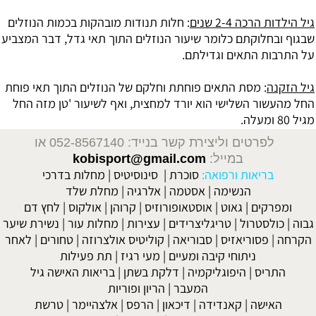
גיל הילדות הרכה 2-4 שנים
: חלות תנודות מובהקות בכמות הנוזלים
שבגוף ובחלוקתם כלומר שיעור הנוזלים התוך תאי גדל, דבר המצביע
על התרבות התאים וגדילתם.
גיל הזקנה
: מסת התאים פוחתת וחלקם של הנוזלים התוך תאי פוחת
החל מהעשור השלישי הוא יורד למחצית, ואף לשיעור 'טן מזה החל
מגיל 80 ומעלה.
לפרטים וליצירת קשר בנייד: 052-8567140
או
במייל:
kobisport@gmail.com
בריאות ורפואה:
סוכרת
|
סינוסיטיס
|
מחלות בדרכי
הנשימה
|
אסטמה
|
אלרגיה
|
מחלת שלד
ומפרקים
|
גאוט
|
אוסטאופורוזיס
|
קרוהן
|
אולקוס
|
לחץ דם
גבוה
|
כולסטרול
|
טריגליצרידים
|
עצירות
|
מחלות עור
|
נשירת שיער
הקרחה
|
פסוריאזיס
|
סבוריאה
|
קוליטיס אולצרוזה
|
טחורים
|
לאחר
ניתוחי קיבה ומעיים
| מעי רגיז |
תת פעילות
התריס
|
היפוגליקמיה
|
דלקת בשתן
|
בריאות האישה גיל
המעבר
|
הריון ופוריות
האישה
|
קאנדידה
|
דיכאון
|
הרפס
|
אלצהיימר
|
טרשת