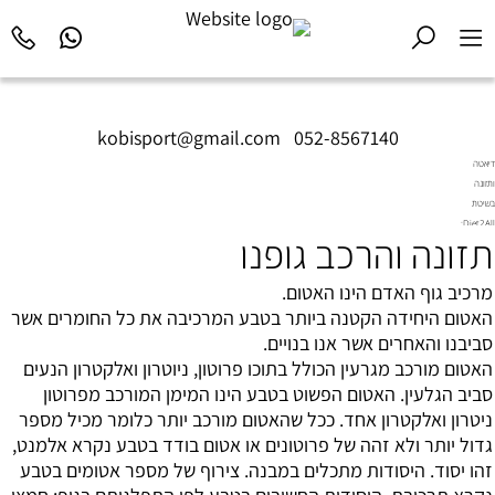
kobisport@gmail.com
|
052-8567140
דיאטה
ותזונה
בשיטת
Diet2All:
תזונה והרכב גופנו
המדע
שמאחורי
הגוף
מרכיב גוף האדם הינו האטום.
המושלם.
האטום היחידה הקטנה ביותר בטבע המרכיבה את כל החומרים אשר
סביבנו והאחרים אשר אנו בנויים.
האטום מורכב מגרעין הכולל בתוכו פרוטון, ניוטרון ואלקטרון הנעים
סביב הגלעין. האטום הפשוט בטבע הינו המימן המורכב מפרוטון
ניטרון ואלקטרון אחד. ככל שהאטום מורכב יותר כלומר מכיל מספר
גדול יותר ולא זהה של פרוטונים או אטום בודד בטבע נקרא אלמנט,
זהו יסוד. היסודות מתכלים במבנה. צירוף של מספר אטומים בטבע