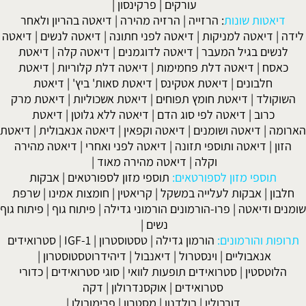
עורקים
|
פרקינסון
|
דיאטות שונות
:
הרזייה
|
הרזיה מהירה
|
דיאטה בהריון ולאחר
לידה
|
דיאטה למניקות
|
דיאטה לפני חתונה
|
דיאטה לנשים
|
דיאטה
לנשים בגיל המעבר
|
דיאטה לדוגמנים
|
דיאטה קלה
|
דיאטת
כאסח
|
דיאטה דלת פחמימות
|
דיאטה דלת קלוריות
|
דיאטת
חלבונים
|
דיאטת אטקינס
|
דיאטת סאות' ביץ'
|
דיאטת
השוקולד
|
דיאטת חומץ תפוחים
|
דיאטת אשכוליות
|
דיאטת מרק
כרוב
|
דיאטה לפי סוג הדם
|
דיאטה ללא גלוטן
|
דיאטת
הארומה
|
דיאטה ושומנים
|
דיאטה וקפאין
|
דיאטה אנאבולית
|
דיאטת
הזון
|
דיאטה ותוספי תזונה
|
דיאטה לפני ואחרי
|
דיאטה מהירה
וקלה
|
דיאטה מהירה מאוד
|
תוספי מזון לספורטאים:
תוספי מזון לספורטאים
|
אבקות
חלבון
|
אבקות לעלייה במשקל
|
קריאטין
|
חומצות אמינו
|
שרפת
שומנים ודיאטה
|
פרו-הורמונים הורמוני גדילה
|
פיתוח גוף
|
פיתוח גוף
נשים
|
תרופות והורמונים:
הורמון גדילה
|
טסטוסטרון
|
IGF-1
|
סטרואידים
אנאבוליים
|
וינסטרול
|
דיאנבול
|
דיהידרוטסטוסטרון
|
הלוטסטין
|
סטרואידים תופעות לוואי
|
סוגי סטרואידים
|
כדורי
סטרואידים
|
אוקסנדרולון
|
דקה
דורבולין
|
בולדנון
|
מסטרון
|
פרימובולן
|