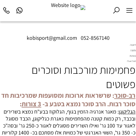
kobisport@gmail.com
|
052-8567140
דיאטה
ותזונה
בשיטת
Diet2All:
פחמימות מורכבות וסוכרים
המדע
שמאחורי
הגוף
פשוטים
המושלם.
רב-סוכר
: שרשראות ארוכות ומסועפות שמרכיבות חד
סוכר רבות. הרב סוכר נמצא בטבע ב-
3 צורות
:
הגליקוגן
: מאגר אנרגיה הזמין בגוף, הגלוקוז בבע"ח נמצא בשרירים
ובכבד, רק כמות קטנה מה
פחמימות
נאגרת כגליקוגן, הכבד מסוגל
לאגור עד 100 גר' ואילו השרירים מסוגלים לאגור כ-250 גר' ובסה"כ
כ- 350 גר', השווי האנרגטי של כמויות אלו מסתכם בכ- 1400 קלוריות