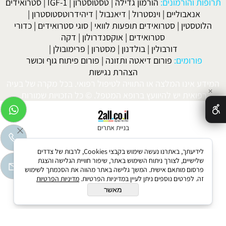
תרופות והורמונים:
הורמון גדילה
|
טסטוסטרון
|
IGF-1
|
סטרואידים
אנאבוליים
|
וינסטרול
|
דיאנבול
|
דיהידרוטסטוסטרון
|
הלוטסטין
|
סטרואידים תופעות לוואי
|
סוגי סטרואידים
|
כדורי
סטרואידים
|
אוקסנדרולון
|
דקה
דורבולין
|
בולדנון
|
מסטרון
|
פרימובולן
|
פורומים:
פורום דיאטה ותזונה
|
פורום פיתוח גוף וכושר
הצהרת נגישות
המידע אינו המלצה או התוויה לטיפול רפואי. בכל מקרה של בעיה
✕
רפואית יש להיוועץ ברופא המטפל. © כל הזכויות שמורות.
בניית אתרים
לידיעתך, באתרנו נעשה שימוש בקבצי Cookies, לרבות של צדדים
שלישיים, לצורך ניתוח השימוש באתר, שיפור חוויית הגלישה והצגת
פרסום מותאם אישית. המשך גלישה באתר מהווה את הסכמתך לשימוש
זה. לפרטים נוספים ניתן לעיין במדיניות הפרטיות.
מדיניות הפרטיות
מאשר