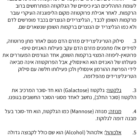
לעומת התהליכים הביו כימיים של הגלוקוזה המתרחשים ברוב
הרקמות. לאחר אכילת פרוקטוזה מקום הליפוגנזה העיקרי עובר
מרקמות השומן לכבד , הגליצרידים הנוצרים בכבד מופרשים לדם
ולא כמו הגליצריד ים הנוצרים ברקמות השומן שנשארים שם.
3. סילוק הטריגליצרידים מזרם הדם פגום לאחר מתן פרוטוזה,
לפידים אלו מתפנים מזרם הדם עקב פעילות האנזים טיפו-
פרוטאין-ליפוזה המצוי ברקמות השומן, אחד הגורמים המעוררים את
פעולתו של האנזים הוא האינסולין, אבל הפרוקטוזה אינה מביאה
לידי הפרשת ההורמון אינסולין ולכן פעילותו חלשה עם סילוק
הטריגליצרידים מהפלזמה.
3.
גלקטוז
: גלקטוז (Galactose) הוא חד-סוכר המרכיב את
הלקטוז (סוכר החלב), נחשב לאחד מסוגי הסוכר החשובים בגופנו.
4.
מנוזה:
מנוזה (Mannose) כמו הגלקטוז, הוא חד-סוכר בעל
מבנה דומה לגלוקוז.
5.
אלכוהול
: אלכוהול (Alcohol) הוא שם כולל לקבוצה גדולה