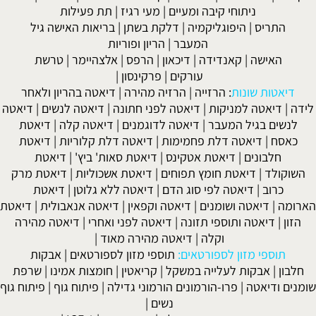
ניתוחי קיבה ומעיים
| מעי רגיז |
תת פעילות
התריס
|
היפוגליקמיה
|
דלקת בשתן
|
בריאות האישה גיל
המעבר
|
הריון ופוריות
האישה
|
קאנדידה
|
דיכאון
|
הרפס
|
אלצהיימר
|
טרשת
עורקים
|
פרקינסון
|
דיאטות שונות
:
הרזייה
|
הרזיה מהירה
|
דיאטה בהריון ולאחר
לידה
|
דיאטה למניקות
|
דיאטה לפני חתונה
|
דיאטה לנשים
|
דיאטה
לנשים בגיל המעבר
|
דיאטה לדוגמנים
|
דיאטה קלה
|
דיאטת
כאסח
|
דיאטה דלת פחמימות
|
דיאטה דלת קלוריות
|
דיאטת
חלבונים
|
דיאטת אטקינס
|
דיאטת סאות' ביץ'
|
דיאטת
השוקולד
|
דיאטת חומץ תפוחים
|
דיאטת אשכוליות
|
דיאטת מרק
כרוב
|
דיאטה לפי סוג הדם
|
דיאטה ללא גלוטן
|
דיאטת
הארומה
|
דיאטה ושומנים
|
דיאטה וקפאין
|
דיאטה אנאבולית
|
דיאטת
הזון
|
דיאטה ותוספי תזונה
|
דיאטה לפני ואחרי
|
דיאטה מהירה
וקלה
|
דיאטה מהירה מאוד
|
תוספי מזון לספורטאים:
תוספי מזון לספורטאים
|
אבקות
חלבון
|
אבקות לעלייה במשקל
|
קריאטין
|
חומצות אמינו
|
שרפת
שומנים ודיאטה
|
פרו-הורמונים הורמוני גדילה
|
פיתוח גוף
|
פיתוח גוף
נשים
|