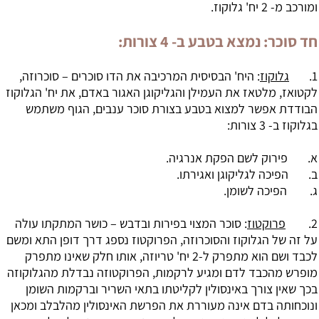
ומורכב מ- 2 יח' גלוקוז.
חד סוכר: נמצא בטבע ב- 4 צורות:
1.
גלוקוז
: היח' הבסיסית המרכיבה את הדו סוכרים – סוכרוזה,
לקטואז, מלטאז את העמילן והגליקוגן האגור באדם, את יח' הגלוקוז
הבודדת אפשר למצוא בטבע בצורת סוכר ענבים, הגוף משתמש
בגלוקוז ב- 3 צורות:
א. פירוק לשם הפקת אנרגיה.
ב. הפיכה לגליקוגן ואגירתו.
ג. הפיכה לשומן.
2.
פרוקטוז
: סוכר המצוי בפירות ובדבש – כושר המתקתו עולה
על זה של הגלוקוז והסוכרוזה, הפרוקטוז נספג דרך דופן התא ומשם
לכבד ושם הוא מתפרק ל-2 יח' טריוזה, אותו חלק שאינו מתפרק
מופרש מהכבד לדם ומגיע לרקמות, הפרוקטוזה נבדלת מהגלוקוזה
בכך שאין צורך באינסולין לקליטתו בתאי השריר וברקמות השומן
ונוכחותה בדם אינה מעוררת את הפרשת האינסולין מהלבלב ומכאן