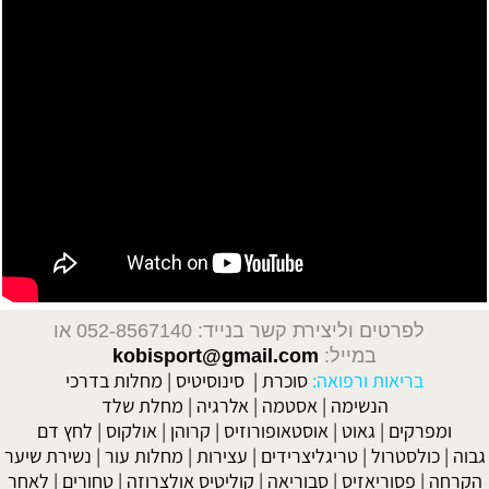
לפרטים וליצירת קשר בנייד: 052-8567140
או
במייל:
kobisport@gmail.com
בריאות ורפואה:
סוכרת
|
סינוסיטיס
|
מחלות בדרכי
הנשימה
|
אסטמה
|
אלרגיה
|
מחלת שלד
ומפרקים
|
גאוט
|
אוסטאופורוזיס
|
קרוהן
|
אולקוס
|
לחץ דם
גבוה
|
כולסטרול
|
טריגליצרידים
|
עצירות
|
מחלות עור
|
נשירת שיער
הקרחה
|
פסוריאזיס
|
סבוריאה
|
קוליטיס אולצרוזה
|
טחורים
|
לאחר