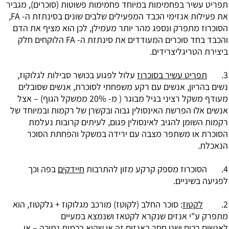
תפריט עשיר בפחמימות במיוחד פחמימות פשוטות (סוכרים), מגביר
את פעילות אנזימי הכבד המפעילים שלבים שונים בסינתזת ה- FA,
הסוכרוז מתפרק ונספג מהר יותר מעמילן, לכן הוא מציף את הדם
והכבד בחד סוכרים המעודדים את סינתזת ה- FA הלוקחים חלק
ביצירת הטריגליצרידים.
3.
תפריט עשיר בסוכרוז
עלול לפגוע בכושר סבילות לגלוקוז,
נשים בהריון, אנשים עם רקע משפחתי לסוכרת, אנשים שסובלים
מעודף משקל רציני בגיל מבוגר ( מ- 20% ממשקל הגוף) – אצל
אנשים אלו הפרשת האינסולין גבוה ובקשרן של רקמות ובמיוחד של
רקמות השומן להגיב לאינסולין פגום, לעיתים קרובות נעלמת
הסוכרת או משתפר מצבה עם ירידה במשקל והפחתת הסוכר
הנאכלת.
4. הסוכרוז מספק קרקע מזון להתרבות
חיידקים
בפה וכך
לפגיעה בשיניים.
2.
לקטוז
: סוכר החלב (
לקוטז
) מורכב מגלוקוז + גלקטוז, הוא
מתפרק ע"י אנזים שנקרא לקטאז ושנמצא במעיים
לאנשים רבים ישנו חסר באנזים זה או שהוא בכמות נמוכה – אי