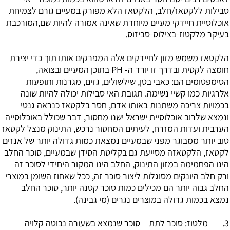
סבילות ללקטאז/חלב, הלקטאז הלא מפורק במעיים גורם לצמיחת
אוכלוסיית חיידקי מעיים מיוחדת שאינה אמורה להיות שם,המורכבת
בעיקר מלקטוז-בצילוס-סביזוס.
הלקטאז משמש מזון לחיידקים אלה המפרקים אותו תוך כדי יצירת
חומצה לקטית ובדרך זו יורד ה- PH בתוכן המעיים ובצואה,
הסימפטומים הם: כאבי בטן, שילשולים, גזים, מגרנות ותופעות
אלרגיות כמו קשיי נשימה. תגובת האי סבילות יכולה להיות שונה
בכמויות צריכה משתנות באותו אדם, חסר בלקטאז כנראה גנטי
ונמצא שלרוב אוכלוסיית ישראל ישנו מחסור, דבר שכולל באוכלוסייה
הערבית ועדות המזרח, לעיתים המחסור נרכש, התינוק מנצל לקטאז
טוב יותר ממבוגר מפני שבמעיים נמצאת כמות גדולה יותר של אנזים
לקטאז, הלקטאזה מסייעת גם בקליטת הסידן שבמעיים, סוכר החלב
הינו הפחמימה במזון התינוק, החלב הינו המקור היחידי לסוכר זה
ורק חלב היונקים מסוגלות ליצור סוכר זה, ככל שאחוז השומן במוצרי
החלב גבוה יותר הם מכילים כמות סוכר קטנה יותר, סוכר החלב
נמצא בכמות גדולה במוצרים נגרים (מי גבינה).
3.
מלטוז
: סוכר לתת – סוכר שנמצא בשעורה נבוטה קלויה