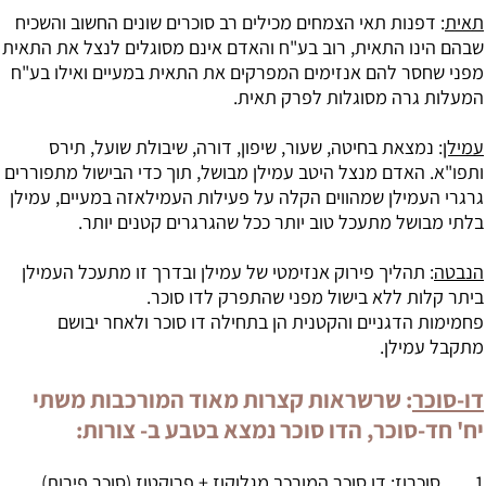
תאית
: דפנות תאי הצמחים מכילים רב סוכרים שונים החשוב והשכיח
שבהם הינו התאית, רוב בע"ח והאדם אינם מסוגלים לנצל את התאית
מפני שחסר להם אנזימים המפרקים את התאית במעיים ואילו בע"ח
המעלות גרה מסוגלות לפרק תאית.
עמילן
: נמצאת בחיטה, שעור, שיפון, דורה, שיבולת שועל, תירס
ותפו"א. האדם מנצל היטב עמילן מבושל, תוך כדי הבישול מתפוררים
גרגרי העמילן שמהווים הקלה על פעילות העמילאזה במעיים, עמילן
בלתי מבושל מתעכל טוב יותר ככל שהגרגרים קטנים יותר.
הנבטה
: תהליך פירוק אנזימטי של עמילן ובדרך זו מתעכל העמילן
ביתר קלות ללא בישול מפני שהתפרק לדו סוכר.
פחמימות הדגניים והקטנית הן בתחילה דו סוכר ולאחר יבושם
מתקבל עמילן.
דו-סוכר
: שרשראות קצרות מאוד המורכבות משתי
יח' חד-סוכר, הדו סוכר נמצא בטבע ב- צורות:
1.
סוכרוז
: דו סוכר המורכב מגלוקוז + פרוקטוז (סוכר פירות),