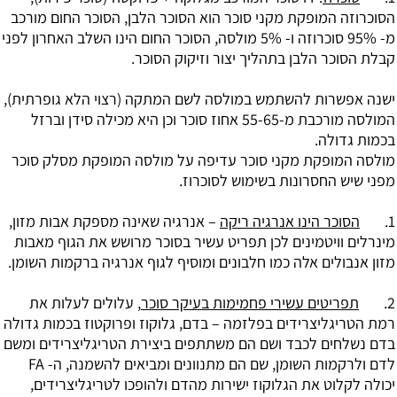
הסוכרוזה המופקת מקני סוכר הוא הסוכר הלבן, הסוכר החום מורכב
מ- 95% סוכרוזה ו- 5% מולסה, הסוכר החום הינו השלב האחרון לפני
קבלת הסוכר הלבן בתהליך יצור וזיקוק הסוכר.
ישנה אפשרות להשתמש במולסה לשם המתקה (רצוי הלא גופרתית),
המולסה מורכבת מ-55-65 אחוז סוכר וכן היא מכילה סידן וברזל
בכמות גדולה.
מולסה המופקת מקני סוכר עדיפה על מולסה המופקת מסלק סוכר
מפני שיש החסרונות בשימוש לסוכרוז.
1.
הסוכר הינו אנרגיה ריקה
– אנרגיה שאינה מספקת אבות מזון,
מינרלים וויטמינים לכן תפריט עשיר בסוכר מרושש את הגוף מאבות
מזון אנבולים אלה כמו חלבונים ומוסיף לגוף אנרגיה ברקמות השומן.
2.
תפריטים עשירי פחמימות בעיקר סוכר
, עלולים לעלות את
רמת הטריגליצרידים בפלזמה – בדם, גלוקוז ופרוקטוז בכמות גדולה
בדם נשלחים לכבד ושם הם משתתפים ביצירת ה
טריגליצרידים
ומשם
לדם ולרקמות השומן, שם הם מתנוונים ומביאים להשמנה, ה- FA
יכולה לקלוט את הגלוקוז ישירות מהדם ולהופכו לטריגליצרידים,