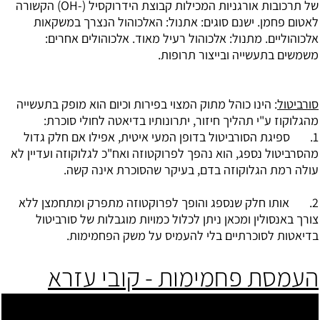
של תרכובות אורגניות המכילות קבוצת הידרוקסיל (-OH) הקשורה
לאטום פחמן. ישנם סוגים: אתנול: האלכוהול הנצרך במשקאות
אלכוהוליים. מתנול: אלכוהול רעיל מאוד. אלכוהולים אחרים:
משמשים בתעשייה ובייצור תרופות.
סורביטול
: הינו כוהל מתוק המצוי בפירות וכיום הוא מופק בתעשייה
מהגלוקוז ע"י תהליך חיזור, יתרונותיו בדיאטה לחולי סוכרת:
1. ספיגת הסורביטול בדופן המעי איטית, אפילו אם חלק גדול
מהסרביטול נספג, הוא נהפך לפרוקטוזה ואח"כ לגלוקוזה ועדיין לא
עולה רמת הגלוקוזה בדם, בעיקר שהסוכרת אינה קשה.
2. אותו חלק שנספג והופך לפרוקטוזה מתפרק ומתחמצן ללא
צורך באנסולין ומכאן ניתן לכלול כמויות מוגבלות של סורביטול
בדיאטות לסוכרתיים בלי להעמיס על משק הפחמימות.
העמסת פחמימות - קובי עזרא