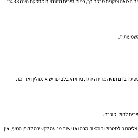
1. התכונה הכוללת של רוב הסיבים היא קשירת – ספיחת מים וזה מקנה את קשיות הצמח, כאשר הם נכללים במזון בצורה מספקת הם מגדילים את נפח הצואה ומקנים מרקם רך, כמות סיבים תזונתיים מספקת הינה 38 גר'
עותית.
 בדם תהיה מהירה יותר, גירוי הלבלב יפריש אינסולין ואז רמת
ם לחולי סוכרת.