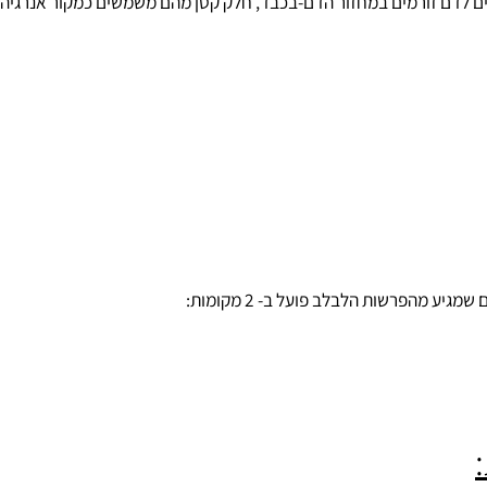
ם לדם זורמים במחזור הדם-בכבד, חלק קטן מהם משמשים כמקור אנרגיה