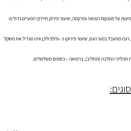
 היא מגדילה את נפח הצואה ומרכה, שיעור פירוקה הממוצע במעי הגס
ת על מוצקות הצואה ומרקמה, שיעור פירוק חיידקי המעיים גדול מ-
: מהווים 1-4 אחוז מהרב סוכרים של דפנות תאי הצמחים. הפקטין לכוד ביחד עם הצילולוזה בתוך ההמיצילולוזה, הפקטין יוצר מקפא (GEL), רובו מתעכל במעי הגס, שיעור פירוקו כ- 95% ולכן אינו מגדיל את משקל
תהליכי החלבה (תחליב), ברפואה – כסמים משלשלים.