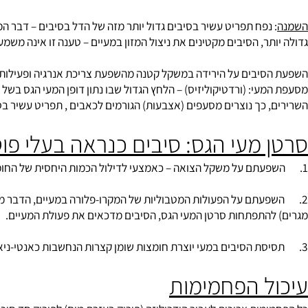
הוספת פקטין וג'ואר- גם לתפריט מורידה את רמת הכולסטרול בדם, לסובי
ל השפעה על רמת הטריגליצרידים בדם.
נפח תפריט עשיר בסיבים גדול יותר מזה של הדל בסיבים – דבר המצריך
ר, הסיבים מקטינים את ניצול המזון במעיים – טענה זו אינה משמעותית.
יבים על ה
ירידה במשקל
קטנה מהשפעת צריכת אנרגיה ופעילות גופנית
עי: (ורדטיקוליזיס) – הלחץ הגדול שבו נתון דופן המעי הגס בשל התכו
 כך נוצרים מסעפים (אצבעות) הגורמים לכאבים , תפריט עשיר בסיבים 
 מעי הגס: סיבים כנראה בעלי פוטנ
תם על הפעולות המטבוליות של המקרו-פלורה במעיים, הדבר מתבטא בע
התפתחות סרטן המעי הגס, הסיבים מדכאים את פעולת המעיים.