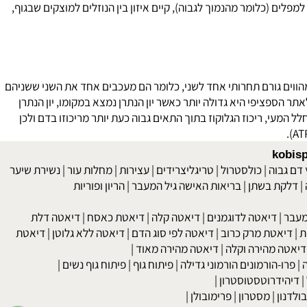
ם (כלומר מהנמוך לגבוה), קיים איזון בין הנוזלים למוצקים שבגוף,
ווים גורם תחרותי אחד לשני, כלומר הם מעכבים אחד את השני ששניהם
כ מולקולת הגלוקוז לאתר הספציפי היא גדולה יותר כאשר יון הנתרן נמצא במקומו, יון הנתרן
י, ריכוז הגלוקוז בתוך התאים גבוה כעת יותר מריכוזו בדם ולכן
kob
 גבוה
|
כולסטרול
|
טריגליצרידים
|
עצירות
|
מחלות עור
|
נשירת שיער
לקת בשתן
|
בריאות האישה גיל המעבר
|
הריון ופוריות
בר
|
דיאטה לדוגמנים
|
דיאטה קלה
|
דיאטת כאסח
|
דיאטה דלת
דיאטת מרק כרוב
|
דיאטה לפי סוג הדם
|
דיאטה ללא גלוטן
|
דיאטת