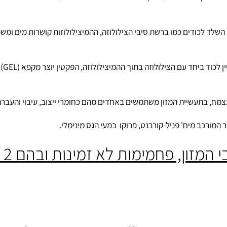
ופן התאים בצמחים, היא מסוגלת לספוח כמויות מים גדולות ולתפוח וכך
לכודים כמו ברשת סיבי הצילולוזה, ההמיצילולוזות קושרות מים ומשפיעו
 בתעשיית המזון משתמשים באחדים מהם כחומרי ייצוב, עיבוי והעברת 
כב מיח' פניל-קורבנט, פרוקו במעי הגס מינימלי.
, פחמימות לא זמינות ובהם 2 סוגים: