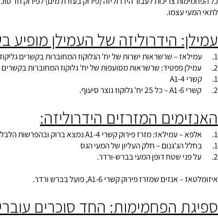
ל הפחמימות
מות צריכות לעבור הידרוליזה (פירוק בעזרת מים) לפירוק חד סוכר וא
י עצמו.
: הידרוליזה של העמילן מופיע בשתי
ימים המזרזים הידרוליזה: