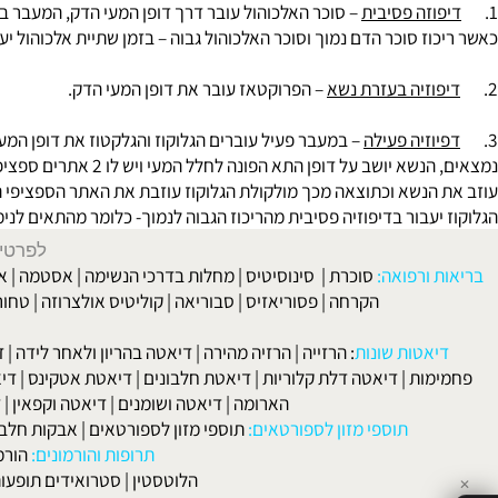
נזים שמזרז פירוק קשרי A1-6, פועל בברש ורדר.
ת הפחמימות: החד סוכרים עוברים ד
וזה פסיבית
– סוכר האלכוהול עובר דרך דופן המעי הדק, המעבר בהתאם למ
ז סוכר הדם נמוך וסוכר האלכוהול גבוה – בזמן שתיית אלכוהול יעבור ה
וזיה בעזרת נשא
– הפרוקטאז עובר את דופן המעי הדק.
וזיה פעילה
– במעבר פעיל עוברים הגלוקוז והגלקטוז את דופן המעי, גל
נמצאים, הנשא יושב על דופן
הנשא וכתוצאה מכך מולקולת הגלוקוז עוזבת את האתר הספציפי הנמצאת ע
עבור בדיפוזיה פסיבית מהריכוז הגבוה לנמוך- כלומר מהתאים לנימים, יו
לפרטים וליצירת ק
 ורפואה:
סוכרת
|
סינוסיטיס
|
מחלות בדרכי הנשימה
|
אסטמה
|
אלרגיה
הקרחה
|
פסוריאזיס
|
סבוריאה
|
קוליטיס אולצרוזה
|
טחורים
|
לא
האיש
אטות שונות
:
הרזייה
|
הרזיה מהירה
|
דיאטה בהריון ולאחר לידה
|
דיאטה 
מות
|
דיאטה דלת קלוריות
|
דיאטת חלבונים
|
דיאטת אטקינס
|
דיאטת סא