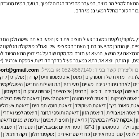
רך דופן המעי הדק במספר שיטות:
פל הריכוזים, המעבר מהריכוז הגבוה לנמוך, תנועת המים מנוגדת למפלי
סוכר מחלל המעי בנימי הדם.
וקוז/גלקטוז במעבר פעיל חוצים את דופן המעי באותה שיטה ולכן הם מה
 התא הפונה לחלל המעי ויש לו 2 אתרים ספציפיים, יון הנתרן מתיישב בתוך האתר הספציפי שלו ואח"
ל הנשא, הנשא נע חזרה ומתמקם שוב על גבי דופן התא הפונה לחלל המע
ן הנתרן יוצא את התא במעבר פעיל בדרך הדורשת אספקת אנרגיה (ATP).
שר בנייד: 052-8567140
או במייל:
isport@gmail.com
|
מחלת שלד ומפרקים
|
גאוט
|
אוסטאופורוזיס
|
קרוהן
|
אולקוס
|
לחץ דם
חר ניתוחי קיבה ומעיים
| מעי רגיז |
תת פעילות התריס
|
היפוגליקמיה
|
ד
ה
|
קאנדידה
|
דיכאון
|
הרפס
|
אלצהיימר
|
טרשת עורקים
|
פרקינסון
|
למניקות
|
דיאטה לפני חתונה
|
דיאטה לנשים
|
דיאטה לנשים בגיל המע
ות' ביץ'
|
דיאטת השוקולד
|
דיאטת חומץ תפוחים
|
דיאטת אשכוליות
|