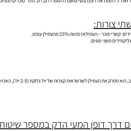
ח"כ לחצות את דופן המעי ומשם להיספג לדם, רוב החד סוכרים המגיעי
 צורות: