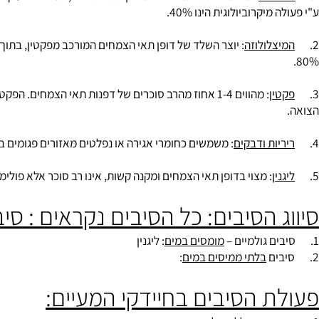
לוזה
: תאית – הסוג השכיח ביותר בין סוגי ה
סיבים
, המרכיב העיקרי של ד
מיקרוביולוגית הינו 40%.
צלולוזה
: יוצר השלד של דופן תאי הצמחים המורכב מפקטין, בתוך השלד 
ין
יות ודבקים
: משמשים כחומרי אגירה או נפלטים מאזורים פגומים בצמח,
ין
: מצוי בדופן תאי הצמחים ומקנה קשות, אינו רב סוכר אלא פולימר המור
 הסיבים: כל הסיבים נקראים : סיבי המזון
מומסים במים
: ליגנין
בלתי ממיסים במים
: