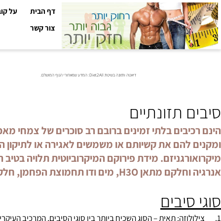
דף הבית
על קובי עזר
צור קשר
דיאטה ותזונה בשיטת Diet2All: המדע שמאחורי הגוף המושלם.
 תזונתיים
יבים בלתי זמינים ברובם רב סוכרים של צמחי מאכל, ת
 להם את קשיותם או משמשים לאגירה או לתיקון הרקמות
רגניזם. מידת פירוקם המיקרוביוטית תלויה בטיב הסיב
ים ודו תחמוצת הפחמן, חלק ניכר מהסיבים מופרש בצואה.
סיבים