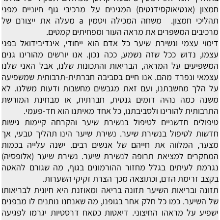
חמצון (אנטיאוקסידנטים) המגינים על מרכיבי גוף חיוניים מפני
תהליכי חמצון. משחה המכילה ויטמין a מעלה את ייצורם של
מרכיבים המשפרים את מראה העור ומפחיתים קמטים.
דימוי עצמי ונשירת שיער
כל אדם הוא ייחודי, אינדיבידואל בפני
עצמו, נדוש ככל שזה נשמע, ככה נכון. אנו יורשים מהורינו גנים
המשפיעים על המראה, הבריאות והתכונות שלנו, אבל האני שלנו
עצמאי ונפרד מהם. אנו חיים בסביבה חברתית-תרבותית שמשפיעה
על הלך מחשבתנו, ועם זאת מגבשים מחשבות ודעות משלנו. לא
משנה כמה נהיה דומים גנטית, חברתית, או מבחינת המורשת
התרבותית להורינו ולסביבתנו, כל אחד מאיתנו הוא חד-פעמי.
טיפולים חדשניים לטיפול בנשירת שיער והקרחה
קיימות גישות
חדשות לטיפול בנשירת שיער. נשירת שיער הינו תהליך טבעי, אך
מצער, המלווה את חייהם של אנשים רבים. ישנה עלייה בכמות
המחקרים למציאת תרופה לנשירת שיער. נשירת שיער (אלופסיה)
נגרמת לעיתים בגלל מחזור ההורמונים בגוף, מה שגורם להאטה
בקצב זרימת הדם, וכתוצאה מכך הצרת זקיקי השערות.
תזונה ובריאות השיער
תזונה בריאה ומאוזנת היא חיונית לבריאותו
של השיער. כמו כל חלק אחר בגופנו, מה שאנחנו נותנים לו מבפנים
ישפיע על מראהו החיצוני. דיאטות כסאח דרסטיות יגרמו לפגיעה