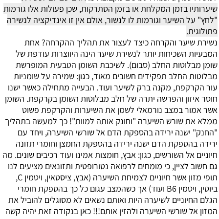
שיערותיו בזמן המקלחת או בזמן הסתרקות, שכן פעולות אלו גורמות
"לחץ" על השיער וגורמות לו לנשור, אולם אין זו אינדיקציה לנשירה
פתולוגית.
נשירת שיער והקרחה כיצד לעצור את תהליך ההקרחה?
אחת
המבעיות השכיחות יותר לנשירת שיער הינה היווצרות עודפת של
שומן מבלוטות החלב (סבום). לשיכבת השומן הטבעית המופרשת
מבלוטות החלב תפקידים חשובים מאוד, כגון: שמירה על שומניות
עור הקרקפת, מקנה ברק לשיער ועוד.
הבעייה מתחילה כאשר ישנו
חוסר איזון והפרשה יתרה של חלב מבלוטות השומן בקרקפת. השומן
אשר אמור במצב נורמאלי לשמן את השיערות והקרקפת פשוט
ממלא את שורש השיערה "וחונק אותה למוות"! כך למעשה בתהליך
"החנק" ישנה ירידה בהספקת הדם אל שורשי השיערה, ויחד עם
ירידה בהספקת הדם ישנה ירידה בהספקת החמצן וחומרי תזונה
חיוניים אל השורשים, כגון: אבץ, חומצות אמינו ועוד רכיבים שונים. מה
גם חשוב לציין, כי מומחים לרפואה נטורופטית ותזונאים מציעים לנו
תופי מזון אשר חיוניים לצמיחת השיערה (אבץ, ציסטאין, ויטמין
C
,
ביוטין, ויטמין
B6
ועוד) אך כשהמצב עגום כל כך בהספקת חומרי
הגלם החיוניים לשיערה היות ואותם נשאים לא מסוגלים להוביל את
המזון אל שורשי השיערה ולהזין אותם!!! כאן בנקודה זאת יהיה קשה