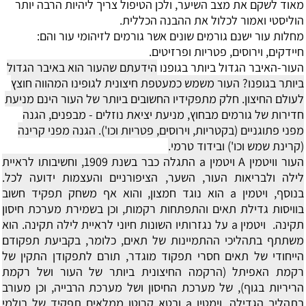
מאוד לשקם את מצב השיער, ולכן הטיפול צריך ליהיות הרבה יותר
הוליסטי ואמור לכלול את ההבנה הכללית.
מחלות עור
ישנם גורמים שונים אשר גורמים לזיהומי עור והם:
חיידקים, וירוסים, פטריות ופרזיטים.
העור-האיבר הגדול ביותר בגופנו
הידעתם שהעור הוא באיבר הגדול
ביותר בגופנו? העור משמש כמעטפת חיצונית לגופינו המהווה חוצץ
לעולם החיצון.
חלק מתפקידיו החשובים ביותר של העור הינם מניעת
חדירות של גורמים מבחוץ, מניעת יציאת נוזלים - מבפנים, הגנה
מפני פתוגניים (בקטריות, וירוסים, פטריות וכו'). הגנה מפני קרינה
(קרינת שמש וכו') ובידוד טרמי.
העור וויטמין A
ויטמין a התגלה כבר בשנת 1909, וחשיבותו לראיית
לילה ולבריאות העור, השער, הציפורניים והעצמות ידועה לכל.
בנוסף, ויטמין a הוא נוגד חמצון, והוא אף משחק תפקיד חשוב
בוויסות גדילת תאים והתפתחות רקמות, וכן בשמירת מערכת חיסון
תקינה. ויטמין a על נגזרותיו השונות חיוני לראיית לילה תקינה. הוא
משתתף בתהליכי ההתמיינות של תאים, כלומר, בקביעת תפקודם
הייחודי של תאים חסרי תפקוד מוגדר, תורם לתפקודן התקין של
רקמת האפיתל (הרקמה החיצונית ביותר של העור ושל רקמת
הריריות בגוף), של מערכת החיסון ושל מערכת הרבייה, וכן מעורב
בתהליך הגדילה. וימטין a ובטא קרוטן ממלאים תפקיד של בולמי