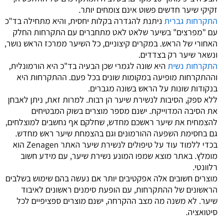
זקיקי שיער חדשים פשוט אינם צומחים יותר.
התקרחות גברית
ניתנת להגדרה בקלות יחסית, והיא מתחילה בד"כ
עם "מפרצים" בשיער שלאט לאט מתחברים עם התקרחות החלק
האחורי של הראש. במקרים קיצוניים, כל השיער ממרכז הראש נושר,
ונשאר שיער רק בצדדים.
התקרחות נשית
היא שונה לגמרי שכן הבעיה בד"כ היא הורמונלית,
וההתקרחות מופיעה במקומות שונים בכל פעם. ההתקרחות היא
בנקודות שונות על הראש בשונה מגברים.
ללא ספק, הסיבות לנשירת שיער הן רבות. למרות זאת, ניתן לאבחן
את הסיבה המדוייקת. ישנם מספר מוצרים בשוק המבטיחים
להצמחיח את שיער ראשכם מחדש, שחלקם אף נחשבים למוצלחים,
גם בחסימת השפעה ההורמונים וגם בהצמחת שיער ראש מחדש.
בכדי ללמוד עוד על טיפולים לנשירת שיער האתר Zenagen הוא
מומלץ. באתר מוצא שמפו המונע נשירת שיער, עם מידע חשוב
רלוונטי.
מוצרים חשובים אלה אפקטיבים יותר אם נעשה בהם שימוש בשלבים
הראשונים של ההתקרחות, עם הופעת סימנים ראשונים לאיבוד
שיער. לא משנה מה מצב ההקרחה, ישנם מוצרים ספציפיים לכל
סיטואציה.