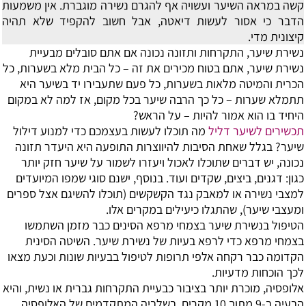
קשה במראה השיער ועשויה אף להגרם נשירה מוגברת. אין משמעות
הדבר כי אסור לעשות דיאטה, אבל חשוב להקפיד שלא תהיה
קיצונית מדי.
נשירת שיער, התקרחות ותזונה נכונה
אם אתם סובלים מבעיית
נשירת שיער, אתם בטוח מכירים את זה – כל הבית מלא בשערות, כל
הכרית והמיטה מלאות בשערות, כל פעם שתעבירו יד בשיער היא
תתמלא שערות – כל כך הרבה שיער בכל מקום, אז למה לא במקום
היחיד בו הוא אמור להיות – על הראש?
תכשירים לשיער דליל
מה תוכלו לעשות בעצמכם כדי למנוע דילול
שיער? בגלל שאחת הסיבות להיווצרות התופעה היא היעדר תזונה
נכונה, יש דברים שתוכלו לאכול ויעזרו לשמור על שיער חזק יותר
כגון: דגנים, ביצים, שקדים ועוד. בנוסף, ישנם סוגי שמפו המיועדים
למצבי נשירה או למאבק נגד הקשקשים (תוכלו להשיגם אצל ספרים
ומעצבי שיער), שהתגלו כיעילים במקרים אלו.
הטיפול בנשירת שיער בצמחי מרפא
הסינים כבר מזמן השתמשו
בצמחי מרפא כדי לרפא בעיות של נשירת שיער. השיטה הסינית
הקדומה כבר רקחה אלפי תרופות לטיפול בבעיות שונות וכעת מצאו
לכך הוכחות מדעיות.
אלופסיה, מוכרת יותר בציבור כבעיית התקרחות גברית או נשית, והיא
הבעיה ב-9 מתוך 10 מקרים. בשלביה המתקדמים של האלופסיה,