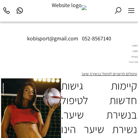
kobisport@gmail.com
|
052-8567140
דיאטה
ותזונה
בשיטת
Diet2All:
המדע
טיפולים חדשניים לטיפול בנשירת שיער
שמאחורי
הגוף
קיימות גישות
המושלם.
חדשות לטיפול
בנשירת שיער.
נשירת שיער הינו