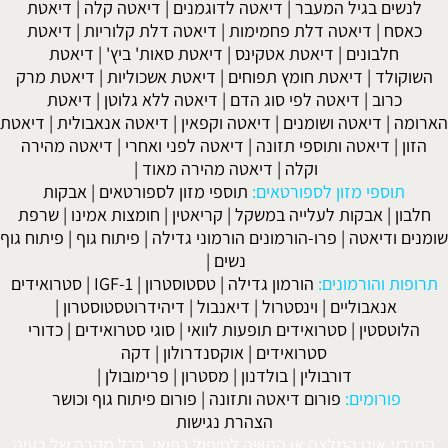
לנשים בגיל המעבר
|
דיאטה לדוגמנים
|
דיאטה קלה
|
דיאטת
כאסח
|
דיאטה דלת פחמימות
|
דיאטה דלת קלוריות
|
דיאטת
חלבונים
|
דיאטת אטקינס
|
דיאטת סאות' ביץ'
|
דיאטת
השוקולד
|
דיאטת חומץ תפוחים
|
דיאטת אשכוליות
|
דיאטת מרק
כרוב
|
דיאטה לפי סוג הדם
|
דיאטה ללא גלוטן
|
דיאטת
הארומה
|
דיאטה ושומנים
|
דיאטה וקפאין
|
דיאטה אנאבולית
|
דיאטת
הזון
|
דיאטה ותוספי תזונה
|
דיאטה לפני ואחרי
|
דיאטה מהירה
וקלה
|
דיאטה מהירה מאוד
|
תוספי מזון לספורטאים:
תוספי מזון לספורטאים
|
אבקות
חלבון
|
אבקות לעלייה במשקל
|
קריאטין
|
חומצות אמינו
|
שרפת
שומנים ודיאטה
|
פרו-הורמונים הורמוני גדילה
|
פיתוח גוף
|
פיתוח גוף
נשים
|
תרופות והורמונים:
הורמון גדילה
|
טסטוסטרון
|
IGF-1
|
סטרואידים
אנאבוליים
|
וינסטרול
|
דיאנבול
|
דיהידרוטסטוסטרון
|
הלוטסטין
|
סטרואידים תופעות לוואי
|
סוגי סטרואידים
|
כדורי
סטרואידים
|
אוקסנדרולון
|
דקה
דורבולין
|
בולדנון
|
מסטרון
|
פרימובולן
|
פורומים:
פורום דיאטה ותזונה
|
פורום פיתוח גוף וכושר
הצהרת נגישות
המידע אינו המלצה או התוויה לטיפול רפואי. בכל מקרה של בעיה