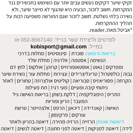
זקיקי שיער דקיקים נעשים עבים יותר עם השימוש בתכשירים נגד
התקרחות. חשוב לזכור, הבעיה היא שהגוף לא מייצר שיער, ולא
נשירה בלתי נשלטת. חשוב לזכור שגם התורשה משפיעה רבות על
תהליך ההתקרחות.
*אביטל.מאת:.reader.
לפרטים וליצירת קשר בנייד: 052-8567140
או
במייל:
kobisport@gmail.com
בריאות ורפואה:
סוכרת
|
סינוסיטיס
|
מחלות בדרכי
הנשימה
|
אסטמה
|
אלרגיה
|
מחלת שלד
ומפרקים
|
גאוט
|
אוסטאופורוזיס
|
קרוהן
|
אולקוס
|
לחץ דם
גבוה
|
כולסטרול
|
טריגליצרידים
|
עצירות
|
מחלות עור
|
נשירת שיער
הקרחה
|
פסוריאזיס
|
סבוריאה
|
קוליטיס אולצרוזה
|
טחורים
|
לאחר
ניתוחי קיבה ומעיים
| מעי רגיז |
תת פעילות
התריס
|
היפוגליקמיה
|
דלקת בשתן
|
בריאות האישה גיל
המעבר
|
הריון ופוריות
האישה
|
קאנדידה
|
דיכאון
|
הרפס
|
אלצהיימר
|
טרשת
עורקים
|
פרקינסון
|
דיאטות שונות
:
הרזייה
|
הרזיה מהירה
|
דיאטה בהריון ולאחר
לידה
|
דיאטה למניקות
|
דיאטה לפני חתונה
|
דיאטה לנשים
|
דיאטה