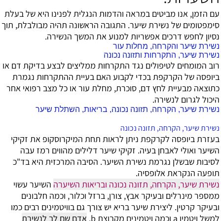
עם הזמן, אנו מביטים במראה והדמות הנגלית לפנינו היא של בעלת
סימפטומים של נשירת שיער. התגובה הראשונה תהיה מבולבלת, תוך
נסיון לחפש דרכים אפשריות למנוע את המשך הנשירה.
נשירת שיער
והקרחה, מחלות עור
נשירת שיער
, התקרחות ותזונה נכונה
רוב המומחים לטיפולים נגד התקרחות ממליצים לבצע בדיקת דם או
ביופסה של הקרקפת בכדי לקבוע האם בעיית ההתקרחות נגמרת
כתוצאה מבעיית לחץ דם, סוכרת, מחלת עור או כל מצב רפואי אחר
היכול לגרום לנשירה.
נשירת שיער
, הקרחה, תזונה נכונה, בריאות, השתלת
שיער
נשירת שיער
, הקרחה, תזונה נכונה
בעזרת ביופסה לקרקפת ניתן לראות תחת המיקרוסקופ את זקיקי
השיער ואולי לאבחן בעיה. זקיקי שיער דלילים מהווים רמז עבה
לסיבות שבשלן נגרמת נשירת השיער. הסיבה המרכזית היא בד"כ
תופעה הנקראת אלופסיה.
נשירת שיער, הקרחה, תזונה נכונה ובריאות השיערה
השיער עשוי
ממספר מינרלים ובעיקר אבץ, צורן, ברזל וכלור, וכמה חלבונים
ובעיקר קרטין. ליצירת שיער בריא יש צורך גם בוויטמינים רבים כמו
למשל ויטמין a וכמה ויטמינים מקבוצת b.
אדם שם לב לנשירת