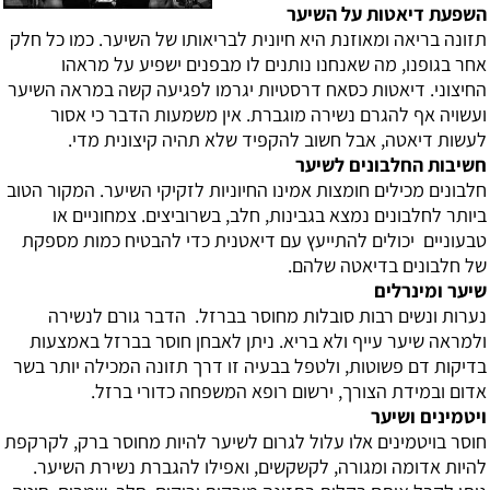
השפעת דיאטות על השיער
תזונה בריאה ומאוזנת היא חיונית לבריאותו של השיער. כמו כל חלק
אחר בגופנו, מה שאנחנו נותנים לו מבפנים ישפיע על מראהו
החיצוני. דיאטות כסאח דרסטיות יגרמו לפגיעה קשה במראה השיער
ועשויה אף להגרם נשירה מוגברת. אין משמעות הדבר כי אסור
לעשות דיאטה, אבל חשוב להקפיד שלא תהיה קיצונית מדי.
חשיבות החלבונים לשיער
חלבונים מכילים חומצות אמינו החיוניות לזקיקי השיער. המקור הטוב
ביותר לחלבונים נמצא בגבינות, חלב, בשרוביצים. צמחוניים או
טבעוניים יכולים להתייעץ עם דיאטנית כדי להבטיח כמות מספקת
של חלבונים בדיאטה שלהם.
שיער ומינרלים
נערות ונשים רבות סובלות מחוסר בברזל. הדבר גורם לנשירה
ולמראה שיער עייף ולא בריא. ניתן לאבחן חוסר בברזל באמצעות
בדיקות דם פשוטות, ולטפל בבעיה זו דרך תזונה המכילה יותר בשר
אדום ובמידת הצורך, ירשום רופא המשפחה כדורי ברזל.
ויטמינים ושיער
חוסר בויטמינים אלו עלול לגרום לשיער להיות מחוסר ברק, לקרקפת
להיות אדומה ומגורה, לקשקשים, ואפילו להגברת נשירת השיער.