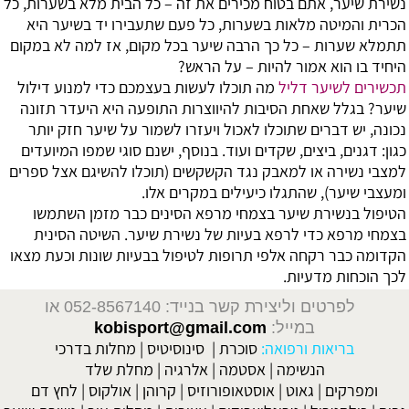
נשירת שיער, אתם בטוח מכירים את זה – כל הבית מלא בשערות, כל
הכרית והמיטה מלאות בשערות, כל פעם שתעבירו יד בשיער היא
תתמלא שערות – כל כך הרבה שיער בכל מקום, אז למה לא במקום
היחיד בו הוא אמור להיות – על הראש?
תכשירים לשיער דליל
מה תוכלו לעשות בעצמכם כדי למנוע דילול
שיער? בגלל שאחת הסיבות להיווצרות התופעה היא היעדר תזונה
נכונה, יש דברים שתוכלו לאכול ויעזרו לשמור על שיער חזק יותר
כגון: דגנים, ביצים, שקדים ועוד. בנוסף, ישנם סוגי שמפו המיועדים
למצבי נשירה או למאבק נגד הקשקשים (תוכלו להשיגם אצל ספרים
ומעצבי שיער), שהתגלו כיעילים במקרים אלו.
הטיפול בנשירת שיער בצמחי מרפא
הסינים כבר מזמן השתמשו
בצמחי מרפא כדי לרפא בעיות של נשירת שיער. השיטה הסינית
הקדומה כבר רקחה אלפי תרופות לטיפול בבעיות שונות וכעת מצאו
לכך הוכחות מדעיות.
לפרטים וליצירת קשר בנייד: 052-8567140
או
במייל:
kobisport@gmail.com
בריאות ורפואה:
סוכרת
|
סינוסיטיס
|
מחלות בדרכי
הנשימה
|
אסטמה
|
אלרגיה
|
מחלת שלד
ומפרקים
|
גאוט
|
אוסטאופורוזיס
|
קרוהן
|
אולקוס
|
לחץ דם