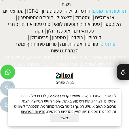
נשים
|
תרופות והורמונים:
הורמון גדילה
|
טסטוסטרון
|
IGF-1
|
סטרואידים
אנאבוליים
|
וינסטרול
|
דיאנבול
|
דיהידרוטסטוסטרון
|
הלוטסטין
|
סטרואידים תופעות לוואי
|
סוגי סטרואידים
|
כדורי
סטרואידים
|
אוקסנדרולון
|
דקה
דורבולין
|
בולדנון
|
מסטרון
|
פרימובולן
|
פורומים:
פורום דיאטה ותזונה
|
פורום פיתוח גוף וכושר
הצהרת נגישות
המידע אינו המלצה או התוויה לטיפול רפואי. בכל מקרה של בעיה
✕
רפואית יש להיוועץ ברופא המטפל. © כל הזכויות שמורות.
בניית אתרים
לידיעתך, באתרנו נעשה שימוש בקבצי Cookies, לרבות של צדדים
שלישיים, לצורך ניתוח השימוש באתר, שיפור חוויית הגלישה והצגת
פרסום מותאם אישית. המשך גלישה באתר מהווה את הסכמתך לשימוש
זה. לפרטים נוספים ניתן לעיין במדיניות הפרטיות.
מדיניות הפרטיות
מאשר