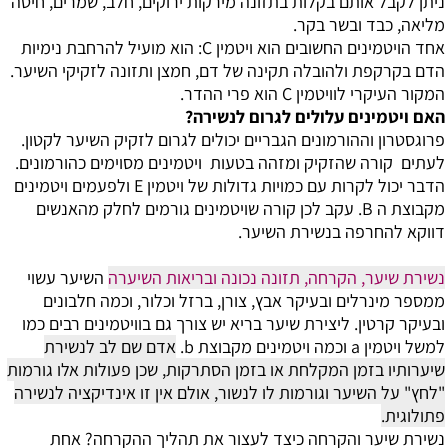
ניתן לקבל אותם בקלות בתזונה מירקות ירוקים, חלב, שמרים, חיטה
מליאה, כבד ובשר בקר.
אחד הויטמינים החשובים הוא ויטמין C: הוא מועיל להרחבת נימיות
הדם בקרקפת ולהובלה תקינה של דם, חמצן ותזונה לזקיקי השיער.
המקור העיקרי לוויטמין C הוא פרי ההדר.
האם ויטמינים עלולים לגרום לנשירה?
פרוגסטרון וההורמונים הגבריים יכולים לגרום לזקיק השיער לקטון.
לעתים קורה שהזקיק ומזהה בטעות ויטמינים מסוימים כהורמונים.
הדבר יכול לקרות עם כמויות גדולות של ויטמין E ולפעמים ויטמינים
מקבוצת ה B. עקב לכן קורה שויטמינים גורמים לחלק מהאנשים
דווקא להחרפה בנשירת השיער.
נשירת שיער, הקרחה, תזונה נכונה ובריאות השיערה
השיער עשוי
ממספר מינרלים ובעיקר אבץ, צורן, ברזל וכלור, וכמה חלבונים
ובעיקר קרטין. ליצירת שיער בריא יש צורך גם בוויטמינים רבים כמו
למשל ויטמין a וכמה ויטמינים מקבוצת b.
אדם שם לב לנשירת
שיערותיו בזמן המקלחת או בזמן הסתרקות, שכן פעולות אלו גורמות
"לחץ" על השיער וגורמות לו לנשור, אולם אין זו אינדיקציה לנשירה
פתולוגית.
נשירת שיער והקרחה כיצד לעצור את תהליך ההקרחה?
אחת