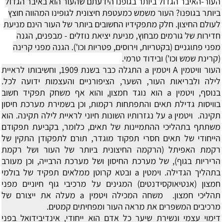
העור-האיבר הגדול ביותר בגופנו
הידעתם שהעור הוא באיבר הגדול
ביותר בגופנו? העור משמש כמעטפת חיצונית לגופינו המהווה חוצץ
לעולם החיצון.
חלק מתפקידיו החשובים ביותר של העור הינם מניעת
חדירות של גורמים מבחוץ, מניעת יציאת נוזלים - מבפנים, הגנה
מפני פתוגניים (בקטריות, וירוסים, פטריות וכו'). הגנה מפני קרינה
(קרינת שמש וכו') ובידוד טרמי.
העור וויטמין A
ויטמין a התגלה כבר בשנת 1909, וחשיבותו לראיית
לילה ולבריאות העור, השער, הציפורניים והעצמות ידועה לכל.
בנוסף, ויטמין a הוא נוגד חמצון, והוא אף משחק תפקיד חשוב
בוויסות גדילת תאים והתפתחות רקמות, וכן בשמירת מערכת חיסון
תקינה. ויטמין a על נגזרותיו השונות חיוני לראיית לילה תקינה. הוא
משתתף בתהליכי ההתמיינות של תאים, כלומר, בקביעת תפקודם
הייחודי של תאים חסרי תפקוד מוגדר, תורם לתפקודן התקין של
רקמת האפיתל (הרקמה החיצונית ביותר של העור ושל רקמת
הריריות בגוף), של מערכת החיסון ושל מערכת הרבייה, וכן מעורב
בתהליך הגדילה. וימטין a ובטא קרוטן ממלאים תפקיד של בולמי
חמצון (אנטיאוקסידנטים) המגינים על מרכיבי גוף חיוניים מפני
תהליכי חמצון. משחה המכילה ויטמין a מעלה את ייצורם של
מרכיבים המשפרים את מראה העור ומפחיתים קמטים.
דימוי עצמי ונשירת שיער
כל אדם הוא ייחודי, אינדיבידואל בפני