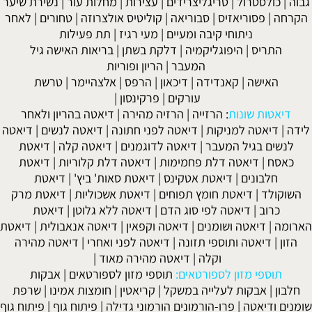
גבוה
|
כולסטרול
|
טריגליצרידים
|
עצירות
|
מחלות עור
|
נשירת שיער
הקרחה
|
פסוריאזיס
|
סבוריאה
|
קוליטיס אולצרוזה
|
טחורים
|
לאחר
ניתוחי קיבה ומעיים
| מעי רגיז |
תת פעילות
התריס
|
היפוגליקמיה
|
דלקת בשתן
|
בריאות האישה גיל
המעבר
|
הריון ופוריות
האישה
|
קאנדידה
|
דיכאון
|
הרפס
|
אלצהיימר
|
טרשת
עורקים
|
פרקינסון
|
דיאטות שונות
:
הרזייה
|
הרזיה מהירה
|
דיאטה בהריון ולאחר
לידה
|
דיאטה למניקות
|
דיאטה לפני חתונה
|
דיאטה לנשים
|
דיאטה
לנשים בגיל המעבר
|
דיאטה לדוגמנים
|
דיאטה קלה
|
דיאטת
כאסח
|
דיאטה דלת פחמימות
|
דיאטה דלת קלוריות
|
דיאטת
חלבונים
|
דיאטת אטקינס
|
דיאטת סאות' ביץ'
|
דיאטת
השוקולד
|
דיאטת חומץ תפוחים
|
דיאטת אשכוליות
|
דיאטת מרק
כרוב
|
דיאטה לפי סוג הדם
|
דיאטה ללא גלוטן
|
דיאטת
הארומה
|
דיאטה ושומנים
|
דיאטה וקפאין
|
דיאטה אנאבולית
|
דיאטת
הזון
|
דיאטה ותוספי תזונה
|
דיאטה לפני ואחרי
|
דיאטה מהירה
וקלה
|
דיאטה מהירה מאוד
|
תוספי מזון לספורטאים:
תוספי מזון לספורטאים
|
אבקות
חלבון
|
אבקות לעלייה במשקל
|
קריאטין
|
חומצות אמינו
|
שרפת
שומנים ודיאטה
|
פרו-הורמונים הורמוני גדילה
|
פיתוח גוף
|
פיתוח גוף