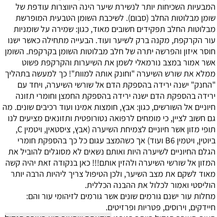
המבעיות השכיחות יותר לנשירת שיער הינה היווצרות עודפת של
שומן מבלוטות החלב (סבום). לשיכבת השומן הטבעית המופרשת
מבלוטות החלב תפקידים חשובים מאוד, כגון: שמירה על שומניות
עור הקרקפת, מקנה ברק לשיער ועוד.
הבעייה מתחילה כאשר ישנו
חוסר איזון והפרשה יתרה של חלב מבלוטות השומן בקרקפת. השומן
אשר אמור במצב נורמאלי לשמן את השיערות והקרקפת פשוט
ממלא את שורש השיערה "וחונק אותה למוות"! כך למעשה בתהליך
"החנק" ישנה ירידה בהספקת הדם אל שורשי השיערה, ויחד עם
ירידה בהספקת הדם ישנה ירידה בהספקת החמצן וחומרי תזונה
חיוניים אל השורשים, כגון: אבץ, חומצות אמינו ועוד רכיבים שונים. מה
גם חשוב לציין, כי מומחים לרפואה נטורופטית ותזונאים מציעים לנו
תופי מזון אשר חיוניים לצמיחת השיערה (אבץ, ציסטאין, ויטמין
C
,
ביוטין, ויטמין
B6
ועוד) אך כשהמצב עגום כל כך בהספקת חומרי
הגלם החיוניים לשיערה היות ואותם נשאים לא מסוגלים להוביל את
המזון אל שורשי השיערה ולהזין אותם!!! כאן בנקודה זאת יהיה קשה
מאוד לשקם את מצב השיער, ולכן הטיפול צריך ליהיות הרבה יותר
הוליסטי ואמור לכלול את ההבנה הכללית.
מחלות עור
ישנם גורמים שונים אשר גורמים לזיהומי עור והם:
חיידקים, וירוסים, פטריות ופרזיטים.