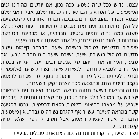
עצמו, נדוש ככל שזה נשמע, ככה נכון. אנו יורשים מהורינו גנים
המשפיעים על המראה, הבריאות והתכונות שלנו, אבל האני שלנו
עצמאי ונפרד מהם. אנו חיים בסביבה חברתית-תרבותית שמשפיעה
על הלך מחשבתנו, ועם זאת מגבשים מחשבות ודעות משלנו. לא
משנה כמה נהיה דומים גנטית, חברתית, או מבחינת המורשת
התרבותית להורינו ולסביבתנו, כל אחד מאיתנו הוא חד-פעמי.
טיפולים חדשניים לטיפול בנשירת שיער והקרחה
קיימות גישות
חדשות לטיפול בנשירת שיער. נשירת שיער הינו תהליך טבעי, אך
מצער, המלווה את חייהם של אנשים רבים. ישנה עלייה בכמות
המחקרים למציאת תרופה לנשירת שיער. נשירת שיער (אלופסיה)
נגרמת לעיתים בגלל מחזור ההורמונים בגוף, מה שגורם להאטה
בקצב זרימת הדם, וכתוצאה מכך הצרת זקיקי השערות.
תזונה ובריאות השיער
תזונה בריאה ומאוזנת היא חיונית לבריאותו
של השיער. כמו כל חלק אחר בגופנו, מה שאנחנו נותנים לו מבפנים
ישפיע על מראהו החיצוני. דיאטות כסאח דרסטיות יגרמו לפגיעה
קשה במראה השיער ועשויה אף להגרם נשירה מוגברת. אין משמעות
הדבר כי אסור לעשות דיאטה, אבל חשוב להקפיד שלא תהיה
קיצונית מדי.
נשירת שיער, התקרחות ותזונה נכונה
אם אתם סובלים מבעיית