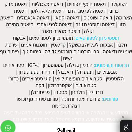
השוקולד
|
דיאטת חומץ תפוחים
|
דיאטת אשכוליות
|
דיאטת מרק
כרוב
|
דיאטה לפי סוג הדם
|
דיאטה ללא גלוטן
|
דיאטת
הארומה
|
דיאטה ושומנים
|
דיאטה וקפאין
|
דיאטה אנאבולית
|
דיאטת
הזון
|
דיאטה ותוספי תזונה
|
דיאטה לפני ואחרי
|
דיאטה מהירה
וקלה
|
דיאטה מהירה מאוד
|
תוספי מזון לספורטאים:
תוספי מזון לספורטאים
|
אבקות
חלבון
|
אבקות לעלייה במשקל
|
קריאטין
|
חומצות אמינו
|
שרפת
שומנים ודיאטה
|
פרו-הורמונים הורמוני גדילה
|
פיתוח גוף
|
פיתוח גוף
נשים
|
תרופות והורמונים:
הורמון גדילה
|
טסטוסטרון
|
IGF-1
|
סטרואידים
אנאבוליים
|
וינסטרול
|
דיאנבול
|
דיהידרוטסטוסטרון
|
הלוטסטין
|
סטרואידים תופעות לוואי
|
סוגי סטרואידים
|
כדורי
סטרואידים
|
אוקסנדרולון
|
דקה
דורבולין
|
בולדנון
|
מסטרון
|
פרימובולן
|
פורומים:
פורום דיאטה ותזונה
|
פורום פיתוח גוף וכושר
הצהרת נגישות
המידע אינו המלצה או התוויה לטיפול רפואי. בכל מקרה של בעיה
✕
רפואית יש להיוועץ ברופא המטפל. © כל הזכויות שמורות.