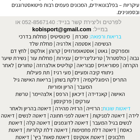
עיקריות – ב
פלבונואידים
, המכונים פעמים רבות
פיטואסטרוגנים
ו
בספונינים
.
לפרטים וליצירת קשר בנייד: 052-8567140
או
במייל:
kobisport@gmail.com
בריאות ורפואה:
סוכרת
|
סינוסיטיס
|
מחלות בדרכי
הנשימה
|
אסטמה
|
אלרגיה
|
מחלת שלד
ומפרקים
|
גאוט
|
אוסטאופורוזיס
|
קרוהן
|
אולקוס
|
לחץ דם
גבוה
|
כולסטרול
|
טריגליצרידים
|
עצירות
|
מחלות עור
|
נשירת שיער
הקרחה
|
פסוריאזיס
|
סבוריאה
|
קוליטיס אולצרוזה
|
טחורים
|
לאחר
ניתוחי קיבה ומעיים
| מעי רגיז |
תת פעילות
התריס
|
היפוגליקמיה
|
דלקת בשתן
|
בריאות האישה גיל
המעבר
|
הריון ופוריות
האישה
|
קאנדידה
|
דיכאון
|
הרפס
|
אלצהיימר
|
טרשת
עורקים
|
פרקינסון
|
דיאטות שונות
:
הרזייה
|
הרזיה מהירה
|
דיאטה בהריון ולאחר
לידה
|
דיאטה למניקות
|
דיאטה לפני חתונה
|
דיאטה לנשים
|
דיאטה
לנשים בגיל המעבר
|
דיאטה לדוגמנים
|
דיאטה קלה
|
דיאטת
כאסח
|
דיאטה דלת פחמימות
|
דיאטה דלת קלוריות
|
דיאטת
חלבונים
|
דיאטת אטקינס
|
דיאטת סאות' ביץ'
|
דיאטת