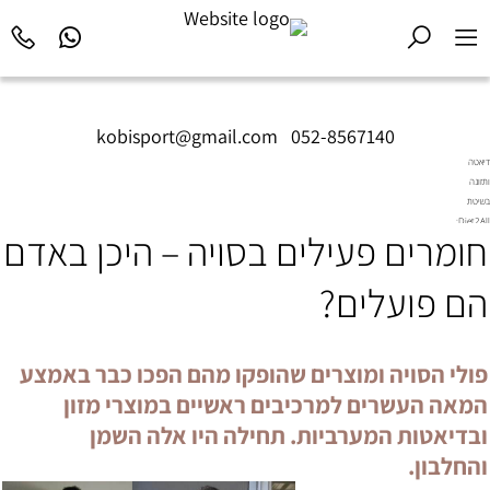
kobisport@gmail.com
|
052-8567140
דיאטה
ותזונה
בשיטת
Diet2All:
חומרים פעילים בסויה – היכן באדם
המדע
שמאחורי
הגוף
הם פועלים?
המושלם.
פולי הסויה ומוצרים שהופקו מהם הפכו כבר באמצע
המאה העשרים למרכיבים ראשיים במוצרי מזון
ובדיאטות המערביות. תחילה היו אלה השמן
והחלבון.