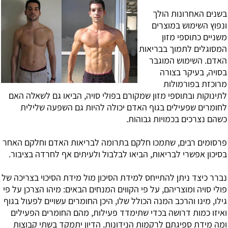
בשנים האחרונות הולך
ונפוץ השימוש במוצרים
משניים כתוספי מזון
המסוגלים לתמוך בבריאות
האדם. השימוש המוגבר
בסויה, בעיקר בצורה
מרוכזת בפורמולות
לתינוקות ובתוספי מזון שמקורם בפולי סויה, הביאו גם לשאלה האם
לחומרים שפעילים בגוף האדם יכולה להיות גם השפעה שלילית
כשהם נצרכים בכמויות גבוהות.
פרסומים רבים, שתמכו חלקם בתרומה לבריאות האדם וחלקם האחר
בסיכון אפשרי לבריאות, הביאו לבלבול ולעיתים אף לחרדה בציבור.
נברר כיצד ניתן להתייחס למידת הסיכון מול מידת הסיכוי בצריכה של
פולי סויה ומוצריהם, על פי הקווים המנחים הבאים: מיהו הצרכן על פי
גילו, מינו והרכב המנה הכולל שלו, היכן החומרים עשויים לפעול בגוף
ואיזו כמות דרושה בכדי שתימדד פעילות, מהם החומרים הפעילים
ומה מידת ספיגתם לרקמות הנידונות. הדיון יתמקד בשתי קבוצות