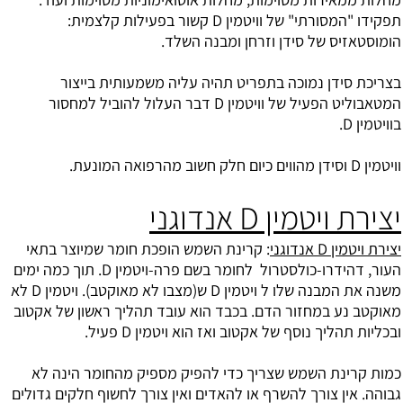
תפקידו "המסורתי" של וויטמין D קשור בפעילות קלצמית:
הומוסטאזיס של סידן וזרחן ומבנה השלד.
בצריכת סידן נמוכה בתפריט תהיה עליה משמעותית בייצור
המטאבוליט הפעיל של וויטמין D דבר העלול להוביל למחסור
בוויטמין D.
וויטמין D וסידן מהווים כיום חלק חשוב מהרפואה המונעת.
יצירת ויטמין D אנדוגני
יצירת ויטמין D אנדוגני
: קרינת השמש הופכת חומר שמיוצר בתאי
העור, דהידרו-
כולסטרול
לחומר בשם פרה-ויטמין D. תוך כמה ימים
משנה את המבנה שלו ל ויטמין D ש(מצבו לא מאוקטב). ויטמין D לא
מאוקטב נע במחזור הדם. בכבד הוא עובד תהליך ראשון של אקטוב
ובכליות תהליך נוסף של אקטוב ואז הוא ויטמין D פעיל.
כמות קרינת השמש שצריך כדי להפיק מספיק מהחומר הינה לא
גבוהה. אין צורך להשרף או להאדים ואין צורך לחשוף חלקים גדולים