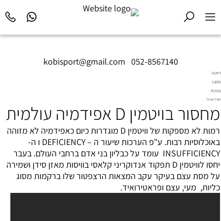
kobisport@gmail.com
|
052-8567140
דיאטה
ותזונה
בשיטת
Diet2All:
מחסור בויטמין D אפידמיה עולמית
המדע
שמאחורי
הגוף
רמות לא מספקות של ו
ויטמין D
מוגדרות כיום כאפידמיה לא מזוהה
המושלם.
באוכלוסיות רבות. ע"פ הערכות שיעור ה – DEFICIENCY ו ה-
INSUFFICIENCY עומד על כבליון בני אדם ברחבי העולם. בעבר
יחסו לוויטמין D תפקוד אנדוקריני קלאסי בוויסות מאזן סידן ושמירה
על
מסת עצם
בעיקר עקב המצאות הרצפטור שלו ברקמות מסוג
כליות, מעי, עצם ופראטירואיד.