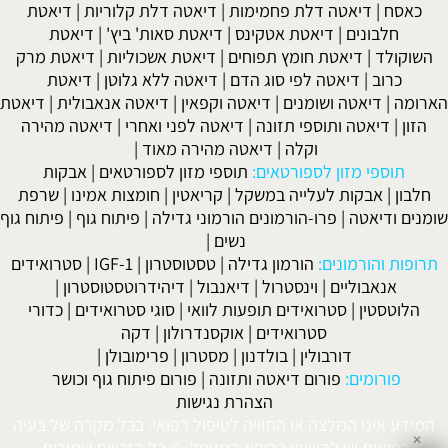
כאסח
|
דיאטה דלת פחמימות
|
דיאטה דלת קלוריות
|
דיאטת
חלבונים
|
דיאטת אטקינס
|
דיאטת סאות' ביץ'
|
דיאטת
השוקולד
|
דיאטת חומץ תפוחים
|
דיאטת אשכוליות
|
דיאטת מרק
כרוב
|
דיאטה לפי סוג הדם
|
דיאטה ללא גלוטן
|
דיאטת
הארומה
|
דיאטה ושומנים
|
דיאטה וקפאין
|
דיאטה אנאבולית
|
דיאטת
הזון
|
דיאטה ותוספי תזונה
|
דיאטה לפני ואחרי
|
דיאטה מהירה
וקלה
|
דיאטה מהירה מאוד
|
תוספי מזון לספורטאים:
תוספי מזון לספורטאים
|
אבקות
חלבון
|
אבקות לעלייה במשקל
|
קריאטין
|
חומצות אמינו
|
שרפת
שומנים ודיאטה
|
פרו-הורמונים הורמוני גדילה
|
פיתוח גוף
|
פיתוח גוף
נשים
|
תרופות והורמונים:
הורמון גדילה
|
טסטוסטרון
|
IGF-1
|
סטרואידים
אנאבוליים
|
וינסטרול
|
דיאנבול
|
דיהידרוטסטוסטרון
|
הלוטסטין
|
סטרואידים תופעות לוואי
|
סוגי סטרואידים
|
כדורי
סטרואידים
|
אוקסנדרולון
|
דקה
דורבולין
|
בולדנון
|
מסטרון
|
פרימובולן
|
פורומים:
פורום דיאטה ותזונה
|
פורום פיתוח גוף וכושר
הצהרת נגישות
המידע אינו המלצה או התוויה לטיפול רפואי. בכל מקרה של בעיה
✕
רפואית יש להיוועץ ברופא המטפל. © כל הזכויות שמורות.