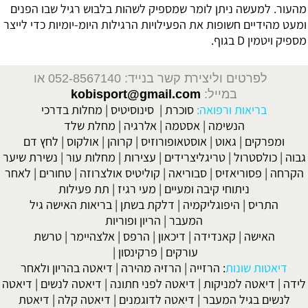
מהעור. למעשה ניתן לומר שמספיק לשהות בלבוש רגיל שבו הפנים
ומעט מהידיים חשופות את הפעילויות הרגילות היומ-יומיות כדי לייצר
מספיק ויטמין D בגוף.
לפרטים וליצירת קשר בנייד: 052-8567140
או
במייל:
kobisport@gmail.com
בריאות ורפואה:
סוכרת
|
סינוסיטיס
|
מחלות בדרכי
הנשימה
|
אסטמה
|
אלרגיה
|
מחלת שלד
ומפרקים
|
גאוט
|
אוסטאופורוזיס
|
קרוהן
|
אולקוס
|
לחץ דם
גבוה
|
כולסטרול
|
טריגליצרידים
|
עצירות
|
מחלות עור
|
נשירת שיער
הקרחה
|
פסוריאזיס
|
סבוריאה
|
קוליטיס אולצרוזה
|
טחורים
|
לאחר
ניתוחי קיבה ומעיים
| מעי רגיז |
תת פעילות
התריס
|
היפוגליקמיה
|
דלקת בשתן
|
בריאות האישה גיל
המעבר
|
הריון ופוריות
האישה
|
קאנדידה
|
דיכאון
|
הרפס
|
אלצהיימר
|
טרשת
עורקים
|
פרקינסון
|
דיאטות שונות
:
הרזייה
|
הרזיה מהירה
|
דיאטה בהריון ולאחר
לידה
|
דיאטה למניקות
|
דיאטה לפני חתונה
|
דיאטה לנשים
|
דיאטה
לנשים בגיל המעבר
|
דיאטה לדוגמנים
|
דיאטה קלה
|
דיאטת