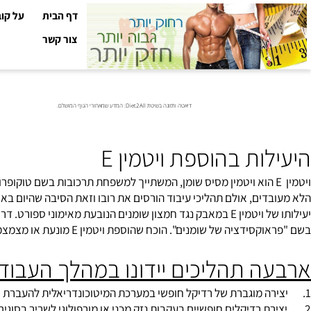
דף הבית
על קובי עזר
צור קשר
דיאטה ותזונה בשיטת Diet2All: המדע שמאחורי הגוף המושלם.
ות בהוספת ויטמין E
ם, אולם תהליכי עיבוד הורסים את רובו וזאת הסיבה שהיום באופן נורמאלי אנחנו צורכים 
של
ויטמין E
במאבק נגד חמצון שומנים הנובעת מאימוני ספורט. דרישת מוג
ומנים". הוכח שהוספת ויטמין E מונעת או מצמצמת את עליית חמצון השומנים על ידי פעולתו כמונע חמצון שובר שרשרת.
ה תהליכים יידונו במהלך העבודה