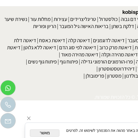
kob
 גבוה
|
כולסטרול
|
טריגליצרידים
|
עצירות
|
מחלות עור
|
נשירת שיער
לקת בשתן
|
בריאות האישה גיל המעבר
|
הריון ופוריות
בר
|
דיאטה לדוגמנים
|
דיאטה קלה
|
דיאטת כאסח
|
דיאטה דלת
דיאטת מרק כרוב
|
דיאטה לפי סוג הדם
|
דיאטה ללא גלוטן
|
דיאטת
טה מהירה וקלה
|
דיאטה מהירה מאוד
|
רו-הורמונים הורמוני גדילה
|
פיתוח גוף
|
פיתוח גוף נשים
|
יהידרוטסטוסטרון
|
דנון
|
מסטרון
|
פרימובולן
|
כל הזכויות שמורות.