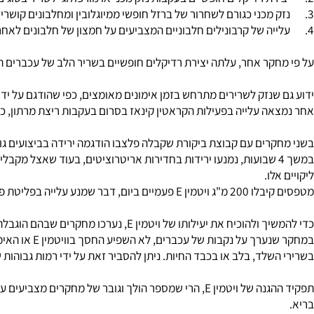
ר אחר, עלתה יצירת רדיקלים חופשיים בשריר הלב של עכברים החשופים לאימונים א
ה עלייה בפעילות הקראטין קינאז בסרום בעקבות ריצת מרתון, כאשר ה
ו.
זמן הנשימה, כלומר, לא התרחשה פראוקסידציה של שומנים.
שלד, בלב או בכבד החיות. ניתן להסביר זאת על ידי רמות גבוהות של 