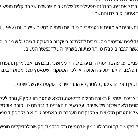
ינטנסיביים מידי יום (שחייה במשך שישים יום (KUMER ET AL,1992).
גברים סבלו מיותר פגיעות בשרירי השלד מאשר הנשים.
כדי להמשיך ולהוכיח את יעילותו של 
אסטרוגן המצויות אצל נקבות העכברים. האסטרוגן הוא בעל תפקיד מפתח
תפקיד ההגנה של ויטמין E, הרי שמספר הולך וגובר של מחקרים מצביעים על ביקוש הולך וגובר