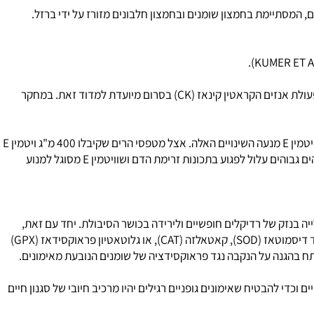
ידוע גם שנזק לשרירים מתרחש בזמן אימונים מאומצים, כפי שהודגם על ידי דליפת אנזימים מהשרירים לפלסמה בעקבות פראוקסידציה של שומנים. פעולת אנזים הקראטין קינאז (CK) בסרום מיועדת למדוד זאת. במחקר
בשני מחקרים עם קבוצת ביקורת שקבלה פלצבו הודגמה ירידה בביצועים גופניים ופגיעה בזרימת הדם עקב שהייה ממושכת בגבהים. אבל מתן תוספת ויטמין E מנעה השינויים האלה. אצל מטפסי הרים שקיבלו 400 מ"ג ויטמין E
במשך 4 שבועות, נמנעו ירידות בחדירות אריטרוציטים, בעוד שאצל מקבלי הפלצבו הייתה תופעה הפוכה. אי לכך המסקנה, שמאמץ גופני ממושך בגבהים גבוהים עלול לפגוע בתכונות זרימת הדם ושוויטמין E מסוגל למנוע
ויטמין E, נערכו מחקרים שבהם הוגבלה צריכת ויטמין E בצורה חריפה בדיאטה. נמצא שחסך בוויטמין E, גורם לעלייה בנזק של רדיקלים חופשיים ולירידה בכושר הסיבולת. יחד עם זאת,
במחקר שנערך על נקבות של עכברים, לא השפיע החסך בוויטמין E או האימונים ולא השילוב של שניהם, על פעילות האנזימים נגד חמצון: סופר-אוקסיד דיסמוטאז (SOD), קאטאלזה (CAT), או גלוטאטיון פראוקסידאז (GPX)
 בהגנה על הנקבה נגד פראוקסידציה של שומנים הנובעת מאימונים.
 לוויטמין E למניעת נזק ברקמות הקשור לרדיקלים חופשיים וכדי להבטיח שאימונים גופניים רגילים יהיו מרכיב חיובי של סגנון חיים