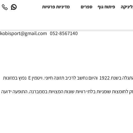
יקה
פיתוח גוף
ספרים
מדיניות פרטיות
kobisport@gmail.com
|
052-8567140
‏ויטמין E ‏הוא ויטמין מסיס שומן, המשתייך למשפחת תרכובות בשם טוקופרולים . אלפא- טוקופרול הוא הנפוץ ביותר בין שבעת הטוקופרולים. ויטמין E ‏ התגלה בשנת 1922 ‏ והיום נחשב לרכיב תזונה חיוני. ויטמין E ‏ נפוץ במזונות
חומצות שומניות בלתי רוויות שונות המצויות בממברנה. התופעה ידועה