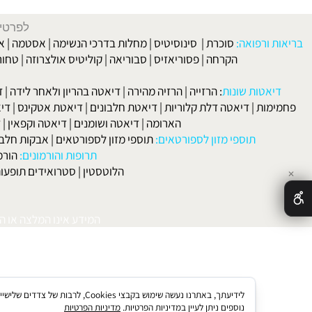
לפרטים וליצירת ק
 ורפואה:
סוכרת
|
סינוסיטיס
|
מחלות בדרכי הנשימה
|
אסטמה
|
אלרגיה
הקרחה
|
פסוריאזיס
|
סבוריאה
|
קוליטיס אולצרוזה
|
טחורים
|
לא
האיש
אטות שונות
:
הרזייה
|
הרזיה מהירה
|
דיאטה בהריון ולאחר לידה
|
דיאטה 
מות
|
דיאטה דלת קלוריות
|
דיאטת חלבונים
|
דיאטת אטקינס
|
דיאטת סא
הארומה
|
דיאטה ושומנים
|
דיאטה וקפאין
|
דיאטה
תוספי מזון לספורטאים:
תוספי מזון לספורטאים
|
אבקות חלבון
|
אבק
תרופות והורמונים:
הורמון גדי
הלוטסטין
|
סטרואידים תופעות לוואי
המידע אינו המלצה או התוויה 