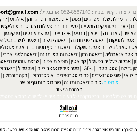
שר בנייד: 052-8567140
או במייל:
isport@gmail.com
|
מחלת שלד ומפרקים
|
גאוט
|
אוסטאופורוזיס
|
קרוהן
|
אולקוס
|
לחץ דם
חר ניתוחי קיבה ומעיים
| מעי רגיז |
תת פעילות התריס
|
היפוגליקמיה
|
ד
ה
|
קאנדידה
|
דיכאון
|
הרפס
|
אלצהיימר
|
טרשת עורקים
|
פרקינסון
|
למניקות
|
דיאטה לפני חתונה
|
דיאטה לנשים
|
דיאטה לנשים בגיל המע
ות' ביץ'
|
דיאטת השוקולד
|
דיאטת חומץ תפוחים
|
דיאטת אשכוליות
|
 אנאבולית
|
דיאטת הזון
|
דיאטה ותוספי תזונה
|
דיאטה לפני ואחרי
|
דיא
ות לעלייה במשקל
|
קריאטין
|
חומצות אמינו
|
שרפת שומנים ודיאטה
|
פ
לה
|
טסטוסטרון
|
IGF-1
|
סטרואידים אנאבוליים
|
וינסטרול
|
דיאנבול
|
ד
|
סוגי סטרואידים
|
כדורי סטרואידים
|
אוקסנדרולון
|
דקה דורבולין
|
בול
פורומים:
פורום דיאטה ותזונה
|
פורום פיתוח גוף וכושר
הצהרת נגישות
לטיפול רפואי. בכל מקרה של בעיה רפואית יש להיוועץ ברופא המטפל. © 
בניית אתרים