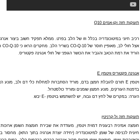
כלל וזו של הלב בפרט. ממלא תפקיד חשוב ביצור אנרגיה ו
לכידת רדיקלים חופשיים
.
של
CO-Q-10
בשריר הלב. מחקרים הראו כי
CO-Q-10
הקטין את שכיחות ההתקפים,
את הכושר הגופני של חולי אנגינה פקטוריס.
 בדם, מוריד הסתברות ל
מחלות כלי דם ולב
, מונע הצטברות נוספת של תאי קצף
 שומנים ומוריד כולסטרול.
גבוה
, יש להשתמש בויטמין
E-
יבש.
ית ויטמין, מעודדת את שבירת
חומצות השומן ארוכות השרשרת
והפיכתן לאנרגיה.
וכונדריה (יחידה יוצרת אנרגיה בתוך התא). מחסור בקרניטין יגרום לירידת אנרגיה
ן מהוות מקור אנרגיה הכרחי ברקמות הלב. רמות קרניטין גבוהות מעלות את יכולת