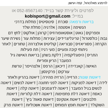
ן.
 בנייד: 052-8567140
או
kobisport@gmail.com
:
סוכרת
|
סינוסיטיס
|
מחלות בדרכי
אסטמה
|
אלרגיה
|
מחלת שלד
וסטאופורוזיס
|
קרוהן
|
אולקוס
|
לחץ דם
יצרידים
|
עצירות
|
מחלות עור
|
נשירת שיער
בוריאה
|
קוליטיס אולצרוזה
|
טחורים
|
לאחר
 ומעיים
| מעי רגיז |
תת פעילות
מיה
|
דלקת בשתן
|
בריאות האישה גיל
מעבר
|
הריון ופוריות
ה
|
דיכאון
|
הרפס
|
אלצהיימר
|
טרשת
עורקים
|
פרקינסון
|
יה
|
הרזיה מהירה
|
דיאטה בהריון ולאחר
דיאטה לפני חתונה
|
דיאטה לנשים
|
דיאטה
דיאטה לדוגמנים
|
דיאטה קלה
|
דיאטת
פחמימות
|
דיאטה דלת קלוריות
|
דיאטת
 אטקינס
|
דיאטת סאות' ביץ'
|
דיאטת
ץ תפוחים
|
דיאטת אשכוליות
|
דיאטת מרק