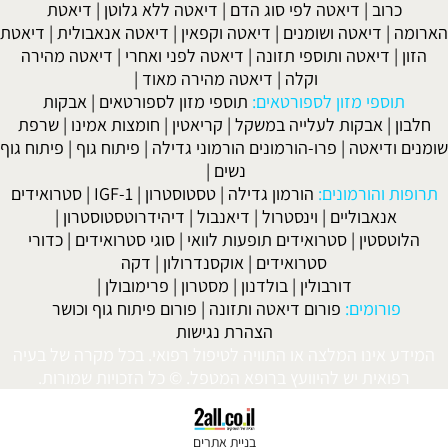
 סוג הדם
|
דיאטה ללא גלוטן
|
דיאטת
ם
|
דיאטה וקפאין
|
דיאטה אנאבולית
|
דיאטת
תזונה
|
דיאטה לפני ואחרי
|
דיאטה מהירה
ה
|
דיאטה מהירה מאוד
|
טאים:
תוספי מזון לספורטאים
|
אבקות
ה במשקל
|
קריאטין
|
חומצות אמינו
|
שרפת
מונים הורמוני גדילה
|
פיתוח גוף
|
פיתוח גוף
נשים
|
מון גדילה
|
טסטוסטרון
|
IGF-1
|
סטרואידים
טרול
|
דיאנבול
|
דיהידרוטסטוסטרון
|
ם תופעות לוואי
|
סוגי סטרואידים
|
כדורי
ידים
|
אוקסנדרולון
|
דקה
בולדנון
|
מסטרון
|
פרימובולן
|
יאטה ותזונה
|
פורום פיתוח גוף וכושר
הצהרת נגישות
התוויה לטיפול רפואי. בכל מקרה של בעיה
ץ ברופא המטפל. © כל הזכויות שמורות.
בניית אתרים