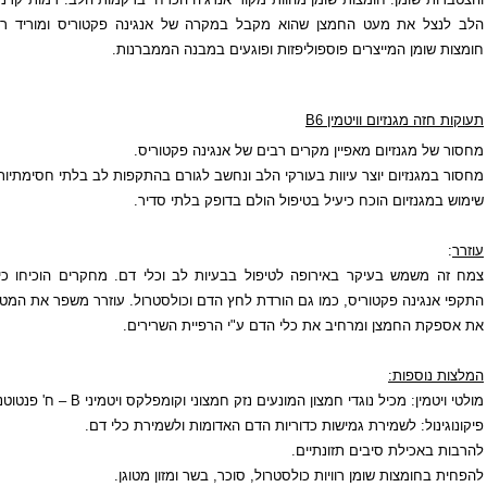
הוא מקבל במקרה של אנגינה פקטוריס ומוריד רעילות מטבוליים רעילים של
וליפזות ופוגעים במבנה הממברנות.
B
מקרים רבים של
אנגינה פקטוריס
.
בעורקי הלב ונחשב לגורם בהתקפות לב בלתי חסימתיות.
בטיפול הולם בדופק בלתי סדיר.
פה לטיפול בבעיות לב וכלי דם. מחקרים הוכיחו כי צמח העוזרר יעיל במניעת
 גם הורדת לחץ הדם וכולסטרול. עוזרר משפר את המטבוליזם של שריר הלב, מגביר
 כלי הדם ע"י הרפיית השרירים.
צון המונעים נזק חמצוני וקומפלקס ויטמיני
B
– ח' פנטוטנית.
 כדוריות הדם האדומות ולשמירת כלי דם.
יים.
כולסטרול, סוכר, בשר ומזון מטוגן.