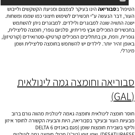
הטיפול ב
סבוריאה
הינו בעיקר לצמצום ומניעת הקשקשים ולייבוש
העור, דבר הנעשה ע"י תכשירים לשימוש חיצוני כמו שמפו ומשחות.
ישנה התוויה שונה למבוגרים ולילדים. למבוגרים ניתן להשתמש
בתכשירים המכילים אבץ פיריתיון, סלניום גופרי, חומצה סליצילית,
גופרית, וזפת, וכן בתחליבים המכילים קורטיקו-סטרואידים (קורטיזון),
באופן זהיר יותר. לילדים יש להשתמש בחומצה סליצילית ושמן
מינרלי.
סבוריאה וחומצה גמה לינולאית
(GAL)
חוסר חומצה לינולאית ו
חומצה גאמה לינולנית
מהווה גורם ברוב
מבעיות העור ובעיקר בסבוריאה, היות והבעיה הקשורה לחוסר איזון
וליקוי בשבירת חומצות שומן (פגם באנזים DELTA 6
DESATURAESE). שמן זיפן (בור'ג) מכיל: חומצה גמה לינולנית,