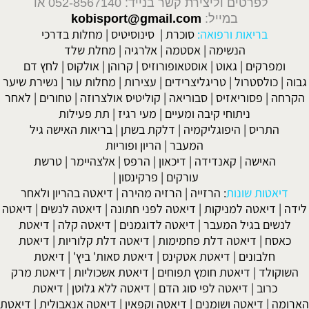
לפרטים וליצירת קשר בנייד: 052-8567140
או
במייל:
kobisport@gmail.com
בריאות ורפואה:
סוכרת
|
סינוסיטיס
|
מחלות בדרכי
הנשימה
|
אסטמה
|
אלרגיה
|
מחלת שלד
ומפרקים
|
גאוט
|
אוסטאופורוזיס
|
קרוהן
|
אולקוס
|
לחץ דם
גבוה
|
כולסטרול
|
טריגליצרידים
|
עצירות
|
מחלות עור
|
נשירת שיער
הקרחה
|
פסוריאזיס
|
סבוריאה
|
קוליטיס אולצרוזה
|
טחורים
|
לאחר
ניתוחי קיבה ומעיים
| מעי רגיז |
תת פעילות
התריס
|
היפוגליקמיה
|
דלקת בשתן
|
בריאות האישה גיל
המעבר
|
הריון ופוריות
האישה
|
קאנדידה
|
דיכאון
|
הרפס
|
אלצהיימר
|
טרשת
עורקים
|
פרקינסון
|
דיאטות שונות
:
הרזייה
|
הרזיה מהירה
|
דיאטה בהריון ולאחר
לידה
|
דיאטה למניקות
|
דיאטה לפני חתונה
|
דיאטה לנשים
|
דיאטה
לנשים בגיל המעבר
|
דיאטה לדוגמנים
|
דיאטה קלה
|
דיאטת
כאסח
|
דיאטה דלת פחמימות
|
דיאטה דלת קלוריות
|
דיאטת
חלבונים
|
דיאטת אטקינס
|
דיאטת סאות' ביץ'
|
דיאטת
השוקולד
|
דיאטת חומץ תפוחים
|
דיאטת אשכוליות
|
דיאטת מרק
כרוב
|
דיאטה לפי סוג הדם
|
דיאטה ללא גלוטן
|
דיאטת
הארומה
|
דיאטה ושומנים
|
דיאטה וקפאין
|
דיאטה אנאבולית
|
דיאטת