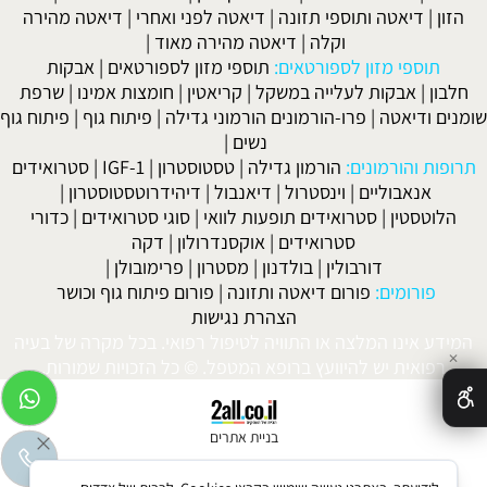
הזון
|
דיאטה ותוספי תזונה
|
דיאטה לפני ואחרי
|
דיאטה מהירה
וקלה
|
דיאטה מהירה מאוד
|
תוספי מזון לספורטאים:
תוספי מזון לספורטאים
|
אבקות
חלבון
|
אבקות לעלייה במשקל
|
קריאטין
|
חומצות אמינו
|
שרפת
שומנים ודיאטה
|
פרו-הורמונים הורמוני גדילה
|
פיתוח גוף
|
פיתוח גוף
נשים
|
תרופות והורמונים:
הורמון גדילה
|
טסטוסטרון
|
IGF-1
|
סטרואידים
אנאבוליים
|
וינסטרול
|
דיאנבול
|
דיהידרוטסטוסטרון
|
הלוטסטין
|
סטרואידים תופעות לוואי
|
סוגי סטרואידים
|
כדורי
סטרואידים
|
אוקסנדרולון
|
דקה
דורבולין
|
בולדנון
|
מסטרון
|
פרימובולן
|
פורומים:
פורום דיאטה ותזונה
|
פורום פיתוח גוף וכושר
הצהרת נגישות
המידע אינו המלצה או התוויה לטיפול רפואי. בכל מקרה של בעיה
✕
רפואית יש להיוועץ ברופא המטפל. © כל הזכויות שמורות.
בניית אתרים