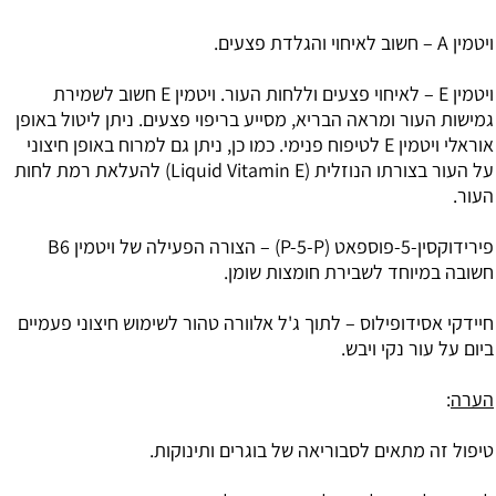
ויטמין A
– חשוב לאיחוי והגלדת פצעים.
ויטמין E
– לאיחוי פצעים וללחות העור. ויטמין E חשוב לשמירת
גמישות העור ומראה הבריא, מסייע בריפוי פצעים. ניתן ליטול באופן
אוראלי ויטמין E לטיפוח פנימי. כמו כן, ניתן גם למרוח באופן חיצוני
על העור בצורתו הנוזלית (Liquid Vitamin E) להעלאת רמת לחות
העור.
פירידוקסין-5-פוספאט
(P-5-P) – הצורה הפעילה של ויטמין B6
חשובה במיוחד לשבירת חומצות שומן.
חיידקי
אסידופילוס
– לתוך ג'ל אלוורה טהור לשימוש חיצוני פעמיים
ביום על עור נקי ויבש.
הערה
:
טיפול זה מתאים לסבוריאה של בוגרים ותינוקות.