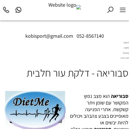
kobisport@gmail.com
|
052-8567140
דיאטה
ותזונה
בשיטת
Diet2All:
המדע
סבוריאה - דלקת עור חלבית
שמאחורי
הגוף
המושלם.
סבוריאה
הוא מצב נפוץ
המקושר עם שומן ויתר
קשקשת. אתרי הפגיעה
מאופיינים בצבע צהבהב ויכולים
להיות יבשים או