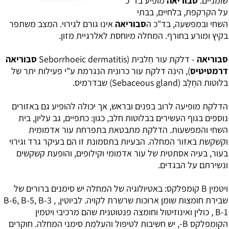
שומניים.
סבוריאה
מופיע בד"כ
על הקרקפת, בלחיים, בבתי
השחי ובמפשעה, בד"כ ה
סבוריאה
אינו גורם לגירוי. המצב משתפר
בקיץ ומורע בחורף. המחלה מיוחסת לאלרגיית מזון.
סבוריאה
- דלקת עור חֵלבית (Seborrhoeic dermatitis
סבוריאה
דרמטיטיס
), הינה דלקת עור כרונית הנגרמת ע"י פעילות יתר של
בלוטות החֶ‏לֶ‏ב (Sebaceous gland) שבדרמיס.
הדלקת מופיעה לרוב בפנים ובראש, אך יכולה להופיע גם באזורים
נוספים בגוף העשירים בבלוטות חלב, כגון: כתפיים, גב עליון, בית
השחי והמפשעות. הדלקת מתבטאת בתפרחת עור אדמומית
וקשקשת באזור המחלה. הבעיות בתסמונת זו הם בעיקר גרד וגירוי
בעור, בעיה אסתטית של עור אדמומי וקילופים, והופעת קשקשים
ונשירתם על הבגדים.
ויטמין B קומפלקס: באטיולוגיה של המחלה יש סימנים ברורים של
שבירת חומצות שומן ארוכות שרשרת לקויה. לביוטין, B-6, B-5, B-3 ,
B-1 , כולין ואינוזיטול וחומצה פנטוטנית שהם מרכיבי ויטמין
הקומפלקס B-, יש חשיבות לטיפול והעלמת סימני המחלה. חוקרים