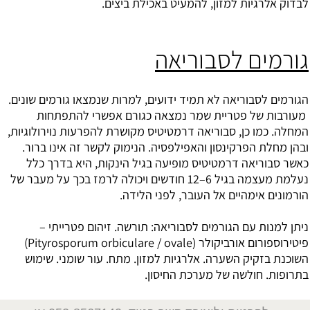
לבדוק
אלרגיות למזון
, להמעיט באכילת ביצים.
גורמים לסבוריאה
הגורמים לסבוריאה לא תמיד ידועים, למרות שנמצאו גורמים שונים.
מעורבות של פטריית שמר נמצאה כגורם אפשרי להתפתחות
המחלה. כמו כן, סבוריאה דרמטיטיס מקושרת להפרעות נוירולוגיות,
ובהן מחלת הפרקינסון והאפילפסיה. הנימוק לקשר זה אינו ברור.
כאשר סבוריאה דרמטיטיס מופיעה בגיל הינקות, היא בדרך כלל
נעלמת מעצמה בגיל 6–12 חודשים ויכולה לרמז בכך על מעבר של
הורמונים אימהיים אל העובר, לפני הלידה.
ניתן למנות עם הגורמים לסבוריאה: תורשה. זיהום פטרייתי –
פיטירוספורום אורביקולר (Pityrosporum orbiculare / ovale)
השוכנת בזקיק השערה. אלרגיות למזון. מתח. עור שומני. שימוש
בתרופות. חולשה של מערכת החיסון.