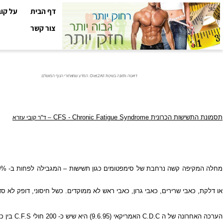
דף הבית
על קובי עזר
צור קשר
דיאטה ותזונה בשיטת Diet2All: המדע שמאחורי הגוף המושלם.
תשישות הכרונית
CFS - Chronic Fatigue Syndrome
– ד"ר קובי עזרא
מחלה המ
כאבי שרירים, כאבי גרון, כאבי ראש לא ממוקדים. כשל חיסוני, דופק לא סדיר וס