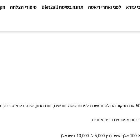
א
לפני ואחרי דיאטה
תזונה בשיטת Diet2all
סיפורי הצלחה
הקלינ
קיפה קשה נרחבת של סימפטומים כגון תשישות – המגבילה לפחות ב- 50% את תפקוד החולה ונמשכת לפחות ששה חודשים, חום מתון, ש
ימפטומים רבים אחרים.