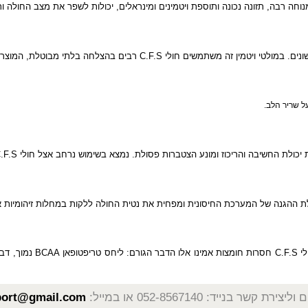
את המחלה ניתן לאבחן דרך בדיקות שונות אך האבחנה הינה מסובכת ודורשת בדיקו
רבה, תזונה נכונה ותוספת ויטמינים ומינראלים, יכולות לשפר את מצב החולה ותפקו
במולטי ויטמין זה משתמשים חולי
C.F.S
רבים בהצלחה בלתי מבוטלת, המוצר מסוג
 הלב.
החשיבה והריכוז ומונע הצטברות פסולת. נמצא בשימוש נרחב אצל חולי
C.F.S
, 
נה של המערכת החיסונית ומפחית את נטית החולה ללקות במחלות זיהומיות אחרו
C
חסרות חומצות אמינו אלו הדבר הגורם: ליחס טריפטופאן
BCAA
נמוך, דבר ה