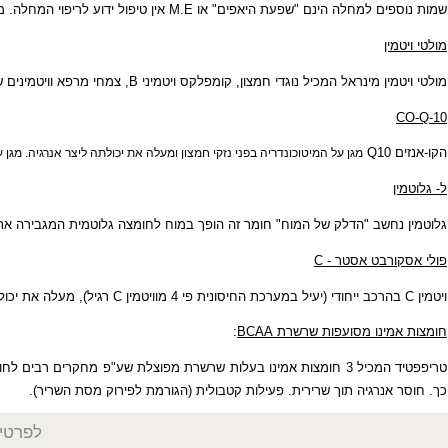
 היא כי במחלה מעורב וירוס בלתי ידוע או זיהום פטרייתי (קנדידה אלביקנס). 
ים למחלה הינם "שפעת היאפים" או
M.E
אין טיפול ידוע לריפוי המחלה. מנוחה 
ן
ן
מינראל המכיל
נוגדי חמצון
, קומפלקס ויטמיני
B
, צמחי מרפא וויטמינים שונים. 
Q10
מגן על המיטוכונדריה בפני נזקי חמצון ומעלה את יכולתה ליצר אנרגיה. מגן על שריר
ב "הדלק של המוח" חומר זה הופך במוח לחומצה גלוטמית המגבירה את יכולת 
רבט אסטר -
C
כב ייחודי (יעיל במערכת החיסונית פי 4 מוויטמין
C
רגיל), מעלה את יכולת ההג
מינו מסועפות שרשרת
BCAA
:
המכיל 3
חומצות אמינו
בעלות שרשרת מפוצלת שע"פ מחקרים רבים לחולי
.F.S
אנרגיה תוך שרירית. פעילות קטבולית (הגורמת לפירוק מסת השריר).