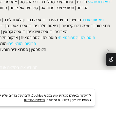
לפרטים וליצירת ק
 ורפואה:
סוכרת
|
סינוסיטיס
|
מחלות בדרכי הנשימה
|
אסטמה
|
אלרגיה
הקרחה
|
פסוריאזיס
|
סבוריאה
|
קוליטיס אולצרוזה
|
טחורים
|
לא
האיש
אטות שונות
:
הרזייה
|
הרזיה מהירה
|
דיאטה בהריון ולאחר לידה
|
דיאטה 
מות
|
דיאטה דלת קלוריות
|
דיאטת חלבונים
|
דיאטת אטקינס
|
דיאטת סא
הארומה
|
דיאטה ושומנים
|
דיאטה וקפאין
|
דיאטה
תוספי מזון לספורטאים:
תוספי מזון לספורטאים
|
אבקות חלבון
|
אבק
תרופות והורמונים:
הורמון גדי
הלוטסטין
|
סטרואידים תופעות לוואי
המידע אינו המלצה או התוויה 
לידיעתך, באתרנו נעשה שימוש בקבצי kies