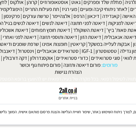
שר בנייד: 052-8567140
או במייל:
isport@gmail.com
|
מחלת שלד ומפרקים
|
גאוט
|
אוסטאופורוזיס
|
קרוהן
|
אולקוס
|
לחץ דם
חר ניתוחי קיבה ומעיים
| מעי רגיז |
תת פעילות התריס
|
היפוגליקמיה
|
ד
ה
|
קאנדידה
|
דיכאון
|
הרפס
|
אלצהיימר
|
טרשת עורקים
|
פרקינסון
|
למניקות
|
דיאטה לפני חתונה
|
דיאטה לנשים
|
דיאטה לנשים בגיל המע
ות' ביץ'
|
דיאטת השוקולד
|
דיאטת חומץ תפוחים
|
דיאטת אשכוליות
|
 אנאבולית
|
דיאטת הזון
|
דיאטה ותוספי תזונה
|
דיאטה לפני ואחרי
|
דיא
ות לעלייה במשקל
|
קריאטין
|
חומצות אמינו
|
שרפת שומנים ודיאטה
|
פ
לה
|
טסטוסטרון
|
IGF-1
|
סטרואידים אנאבוליים
|
וינסטרול
|
דיאנבול
|
ד
|
סוגי סטרואידים
|
כדורי סטרואידים
|
אוקסנדרולון
|
דקה דורבולין
|
בול
פורומים:
פורום דיאטה ותזונה
|
פורום פיתוח גוף וכושר
הצהרת נגישות
לטיפול רפואי. בכל מקרה של בעיה רפואית יש להיוועץ ברופא המטפל. © 
בניית אתרים
Coo, לרבות של צדדים שלישיים, לצורך ניתוח השימוש באתר, שיפור חוויית הגלישה והצגת פרסום מותאם אישית. 