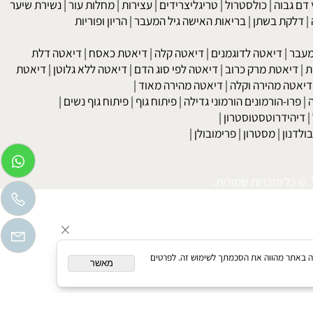
kob
 גבוה
|
כולסטרול
|
טריגליצרידים
|
עצירות
|
מחלות עור
|
נשירת שיער
לקת בשתן
|
בריאות האישה גיל המעבר
|
הריון ופוריות
בר
|
דיאטה לדוגמנים
|
דיאטה קלה
|
דיאטת כאסח
|
דיאטה דלת
דיאטת מרק כרוב
|
דיאטה לפי סוג הדם
|
דיאטה ללא גלוטן
|
דיאטת
טה מהירה וקלה
|
דיאטה מהירה מאוד
|
רו-הורמונים הורמוני גדילה
|
פיתוח גוף
|
פיתוח גוף נשים
|
יהידרוטסטוסטרון
|
דנון
|
מסטרון
|
פרימובולן
|
כל הזכויות שמורות.
המשך גלישה באתר מהווה את הסכמתך לשימוש זה. לפרטים