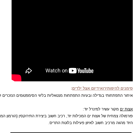
יפותירואידיזם אצל ילדים
:
תחותי בגדילה ובעיות התפתחות מנטאליות בליווי הסימפטומים הנזכרים לעיל.
ור עשיר למינרל יוד:
מחית של אצות ים המכילות יוד, רכיב חשוב ביצירת התירוקסין (הורמון המופק מב