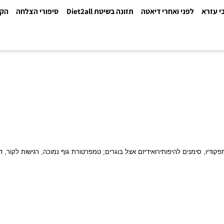
א
לפני ואחרי דיאטה
תזונה בשיטת Diet2all
סיפורי הצלחה
הקלינ
ימנים להיפותירואידיזם אצל בוגרים;
טמפרטורת גוף נמוכה, רגישות לקור, דיכאו