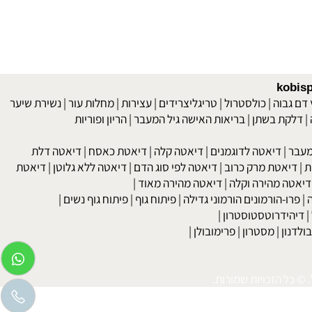
kob
 גבוה
|
כולסטרול
|
טריגליצרידים
|
עצירות
|
מחלות עור
|
נשירת שיער
לקת בשתן
|
בריאות האישה גיל המעבר
|
הריון ופוריות
בר
|
דיאטה לדוגמנים
|
דיאטה קלה
|
דיאטת כאסח
|
דיאטה דלת
דיאטת מרק כרוב
|
דיאטה לפי סוג הדם
|
דיאטה ללא גלוטן
|
דיאטת
טה מהירה וקלה
|
דיאטה מהירה מאוד
|
רו-הורמונים הורמוני גדילה
|
פיתוח גוף
|
פיתוח גוף נשים
|
יהידרוטסטוסטרון
|
דנון
|
מסטרון
|
פרימובולן
|