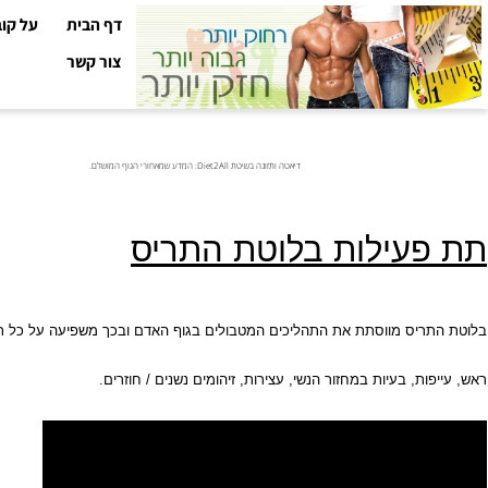
דף הבית
על קובי עזר
צור קשר
דיאטה ותזונה בשיטת Diet2All: המדע שמאחורי הגוף המושלם.
עילות בלוטת התריס
יס מווסתת את התהליכים המטבולים בגוף האדם ובכך משפיעה על כל תפקודיו, ס
ת, בעיות במחזור הנשי, עצירות, זיהומים נשנים / חוזרים.