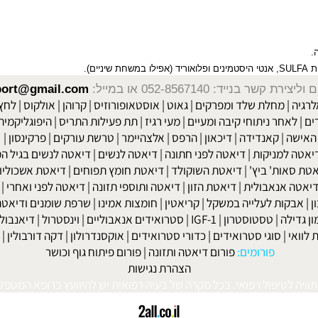
SU
, אנטי היסטמינים ופלואוריד (אפילו במשחת שיניים).
שר בנייד: 052-8567140
או במייל:
isport@gmail.com
|
מחלת שלד ומפרקים
|
גאוט
|
אוסטאופורוזיס
|
קרוהן
|
אולקוס
|
לחץ דם
חר ניתוחי קיבה ומעיים
| מעי רגיז |
תת פעילות התריס
|
היפוגליקמיה
|
ד
ה
|
קאנדידה
|
דיכאון
|
הרפס
|
אלצהיימר
|
טרשת עורקים
|
פרקינסון
|
למניקות
|
דיאטה לפני חתונה
|
דיאטה לנשים
|
דיאטה לנשים בגיל המע
ות' ביץ'
|
דיאטת השוקולד
|
דיאטת חומץ תפוחים
|
דיאטת אשכוליות
|
 אנאבולית
|
דיאטת הזון
|
דיאטה ותוספי תזונה
|
דיאטה לפני ואחרי
|
דיא
ות לעלייה במשקל
|
קריאטין
|
חומצות אמינו
|
שרפת שומנים ודיאטה
|
פ
לה
|
טסטוסטרון
|
IGF-1
|
סטרואידים אנאבוליים
|
וינסטרול
|
דיאנבול
|
ד
|
סוגי סטרואידים
|
כדורי סטרואידים
|
אוקסנדרולון
|
דקה דורבולין
|
בול
פורומים:
פורום דיאטה ותזונה
|
פורום פיתוח גוף וכושר