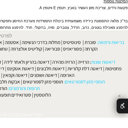
ספות
:
ם, וצריכת מזון העשיר באבץ, ויטמין
E
וויטמין
A
.
ה התסמונת בירידה משמעותית ביכולת התמודדות מערכת החיסון ותפקודה.
כילת בוטנים, כרוב, חרדל, צנוברים, סויה, ברוקולי, תרד. להימנע מתרופות
LFA
לפרטים וליצירת ק
 ורפואה:
סוכרת
|
סינוסיטיס
|
מחלות בדרכי הנשימה
|
אסטמה
|
אלרגיה
הקרחה
|
פסוריאזיס
|
סבוריאה
|
קוליטיס אולצרוזה
|
טחורים
|
לא
האיש
אטות שונות
:
הרזייה
|
הרזיה מהירה
|
דיאטה בהריון ולאחר לידה
|
דיאטה 
מות
|
דיאטה דלת קלוריות
|
דיאטת חלבונים
|
דיאטת אטקינס
|
דיאטת סא
הארומה
|
דיאטה ושומנים
|
דיאטה וקפאין
|
דיאטה
תוספי מזון לספורטאים:
תוספי מזון לספורטאים
|
אבקות חלבון
|
אבק
תרופות והורמונים:
הורמון גדי
הלוטסטין
|
סטרואידים תופעות לוואי