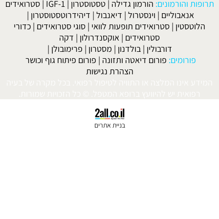
מון גדילה
|
טסטוסטרון
|
IGF-1
|
סטרואידים
טרול
|
דיאנבול
|
דיהידרוטסטוסטרון
|
ם תופעות לוואי
|
סוגי סטרואידים
|
כדורי
ידים
|
אוקסנדרולון
|
דקה
בולדנון
|
מסטרון
|
פרימובולן
|
יאטה ותזונה
|
פורום פיתוח גוף וכושר
הצהרת נגישות
התוויה לטיפול רפואי. בכל מקרה של בעיה
ץ ברופא המטפל. © כל הזכויות שמורות.
בניית אתרים