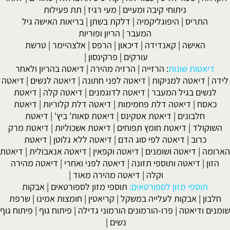
 ומעיים
| מעי רגיז |
תת פעילות
מיה
|
דלקת בשתן
|
בריאות האישה גיל
מעבר
|
הריון ופוריות
ה
|
דיכאון
|
הרפס
|
אלצהיימר
|
טרשת
עורקים
|
פרקינסון
|
יה
|
הרזיה מהירה
|
דיאטה בהריון ולאחר
דיאטה לפני חתונה
|
דיאטה לנשים
|
דיאטה
דיאטה לדוגמנים
|
דיאטה קלה
|
דיאטת
פחמימות
|
דיאטה דלת קלוריות
|
דיאטת
 אטקינס
|
דיאטת סאות' ביץ'
|
דיאטת
ץ תפוחים
|
דיאטת אשכוליות
|
דיאטת מרק
 סוג הדם
|
דיאטה ללא גלוטן
|
דיאטת
ם
|
דיאטה וקפאין
|
דיאטה אנאבולית
|
דיאטת
תזונה
|
דיאטה לפני ואחרי
|
דיאטה מהירה
ה
|
דיאטה מהירה מאוד
|
טאים:
תוספי מזון לספורטאים
|
אבקות
ה במשקל
|
קריאטין
|
חומצות אמינו
|
שרפת
מונים הורמוני גדילה
|
פיתוח גוף
|
פיתוח גוף
נשים
|