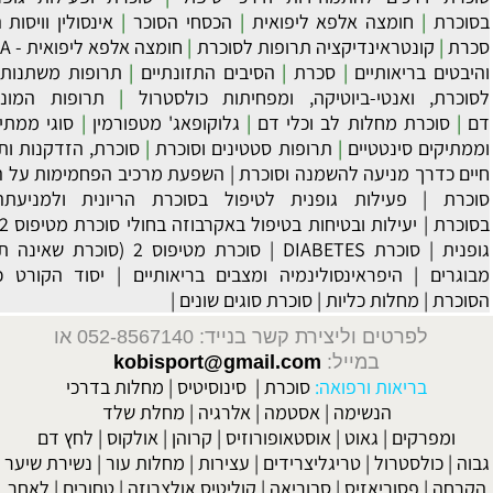
ליפואית
|
הכסחי הסוכר
|
אינסולין וויסות הסוכר הנסיוב
|
סוכרת,
 תרופות לסוכרת
|
חומצה אלפא ליפואית - ALA
|
אומגה-3
|
תה ירוק
רת
|
הסיבים התזונתיים
|
תרופות משתנות, נוגדי חומצה, תרופות
קה, ומפחיתות כולסטרול
|
תרופות המונעות טרומבוסים-קרישי
וכלי דם
|
גלוקופאג' מטפורמין
|
סוגי ממתיקים, ממתיקים טבעיים,
רופות סטטינים וסוכרת
|
סוכרת, הזדקנות ותהליכי הגליקציה
|
אורך
נה וסוכרת
|
השפעת מרכיב הפחמימות על הטיפול הנשים הרות עם
פנית לטיפול בסוכרת הריונית ולמניעתה
|
חידושים בטיפול
ות בטיפול באקרבוזה בחולי סוכרת מטיפוס 2
|
תזונה נכונה ובריאות
|
סוכרת מטיפוס 2 (סוכרת שאינה תלויה באינסולין) סוכרת
ינמיה ומצבים בריאותיים
|
יסוד הקורט כרום כתוספת למחלת
סוכרת סוגים שונים
|
 בנייד: 052-8567140
או
kobisport@gmail.com
:
סוכרת
|
סינוסיטיס
|
מחלות בדרכי
אסטמה
|
אלרגיה
|
מחלת שלד
וסטאופורוזיס
|
קרוהן
|
אולקוס
|
לחץ דם
יצרידים
|
עצירות
|
מחלות עור
|
נשירת שיער
בוריאה
|
קוליטיס אולצרוזה
|
טחורים
|
לאחר