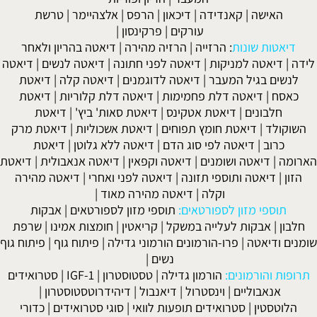
האישה
|
קאנדידה
|
דיכאון
|
הרפס
|
אלצהיימר
|
טרשת
עורקים
|
פרקינסון
|
דיאטות שונות
:
הרזייה
|
הרזיה מהירה
|
דיאטה בהריון ולאחר
לידה
|
דיאטה למניקות
|
דיאטה לפני חתונה
|
דיאטה לנשים
|
דיאטה
לנשים בגיל המעבר
|
דיאטה לדוגמנים
|
דיאטה קלה
|
דיאטת
כאסח
|
דיאטה דלת פחמימות
|
דיאטה דלת קלוריות
|
דיאטת
חלבונים
|
דיאטת אטקינס
|
דיאטת סאות' ביץ'
|
דיאטת
השוקולד
|
דיאטת חומץ תפוחים
|
דיאטת אשכוליות
|
דיאטת מרק
כרוב
|
דיאטה לפי סוג הדם
|
דיאטה ללא גלוטן
|
דיאטת
הארומה
|
דיאטה ושומנים
|
דיאטה וקפאין
|
דיאטה אנאבולית
|
דיאטת
הזון
|
דיאטה ותוספי תזונה
|
דיאטה לפני ואחרי
|
דיאטה מהירה
וקלה
|
דיאטה מהירה מאוד
|
תוספי מזון לספורטאים:
תוספי מזון לספורטאים
|
אבקות
חלבון
|
אבקות לעלייה במשקל
|
קריאטין
|
חומצות אמינו
|
שרפת
שומנים ודיאטה
|
פרו-הורמונים הורמוני גדילה
|
פיתוח גוף
|
פיתוח גוף
נשים
|
תרופות והורמונים:
הורמון גדילה
|
טסטוסטרון
|
IGF-1
|
סטרואידים
אנאבוליים
|
וינסטרול
|
דיאנבול
|
דיהידרוטסטוסטרון
|
הלוטסטין
|
סטרואידים תופעות לוואי
|
סוגי סטרואידים
|
כדורי