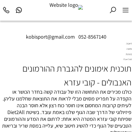
kobisport@gmail.com
|
052-8567140
דיאטה
ותזונה
בשיטת
Diet2All:
תוכנית אימונים להגברת ההורמונים
המדע
שמאחורי
הגוף
האנבולים - קובי עזרא
המושלם.
כולנו מכירים את התחושה הזו של עבודה קשה בחדר הכושר או
הקפדה על תפריט מסוים מבלי לראות את התוצאות שחלמנו עליהן.
לעיתים קרובות המחסום אינו חוסר כוח רצון אלא חוסר הבנה
פיזיולוגי של הדרך שבה הגוף שלנו באמת עובד. בשיטת Diet2All
שפיתח קובי עזרא המטרה היא אחת: לרתום את המדע וההורמונים
הטבעיים של הגוף כדי להשיג חיטוב שיא, עלייה במסת שריר ובריאות