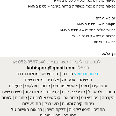
כפיפות מרפקים כנגד מוט – 3 סטים ב
RM5
כפיפות מרפקים כנגד משקולות בודדות בישיבה – סטים ב
RM5
יום ב – רגליים
סקאווטים – 5 סטים ב
RM5
לחיצת רגליים במכונה – 4 סטים ב
RM5
כפיפות רגליים – 3 סטים ב
RM5
בטן – 10 חזרות.
וכך הלאה....
לפרטים וליצירת קשר בנייד: 052-8567140
או
במייל:
kobisport@gmail.com
בריאות ורפואה:
סוכרת
|
סינוסיטיס
|
מחלות בדרכי
הנשימה
|
אסטמה
|
אלרגיה
|
מחלת שלד
ומפרקים
|
גאוט
|
אוסטאופורוזיס
|
קרוהן
|
אולקוס
|
לחץ דם
גבוה
|
כולסטרול
|
טריגליצרידים
|
עצירות
|
מחלות עור
|
נשירת שיער
הקרחה
|
פסוריאזיס
|
סבוריאה
|
קוליטיס אולצרוזה
|
טחורים
|
לאחר
ניתוחי קיבה ומעיים
| מעי רגיז |
תת פעילות
התריס
|
היפוגליקמיה
|
דלקת בשתן
|
בריאות האישה גיל
המעבר
|
הריון ופוריות