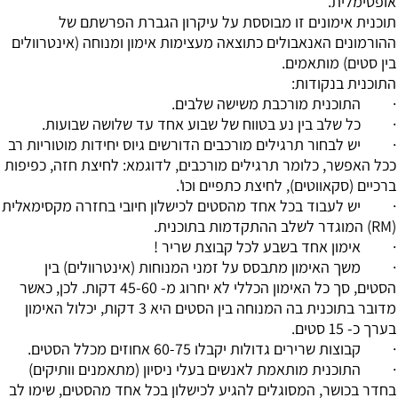
אופטימלית.
תוכנית אימונים זו מבוססת על עיקרון הגברת הפרשתם של
ההורמונים האנאבולים כתוצאה מעצימות אימון ומנוחה (אינטרוולים
בין סטים) מותאמים.
התוכנית בנקודות:
· התוכנית מורכבת משישה שלבים.
· כל שלב בין נע בטווח של שבוע אחד עד שלושה שבועות.
· יש לבחור תרגילים מורכבים הדורשים גיוס יחידות מוטוריות רב
ככל האפשר, כלומר תרגילים מורכבים, לדוגמא: לחיצת חזה, כפיפות
ברכיים (סקאווטים), לחיצת כתפיים וכו'.
· יש לעבוד בכל אחד מהסטים לכישלון חיובי בחזרה מקסימאלית
(RM) המוגדר לשלב ההתקדמות בתוכנית.
· אימון אחד בשבע לכל קבוצת שריר !
· משך האימון מתבסס על זמני המנוחות (אינטרוולים) בין
הסטים, סך כל האימון הכללי לא יחרוג מ- 45-60 דקות. לכן, כאשר
מדובר בתוכנית בה המנוחה בין הסטים היא 3 דקות, יכלול האימון
בערך כ- 15 סטים.
· קבוצות שרירים גדולות יקבלו 60-75 אחוזים מכלל הסטים.
· התוכנית מותאמת לאנשים בעלי ניסיון (מתאמנים וותיקים)
בחדר בכושר, המסוגלים להגיע לכישלון בכל אחד מהסטים, שימו לב