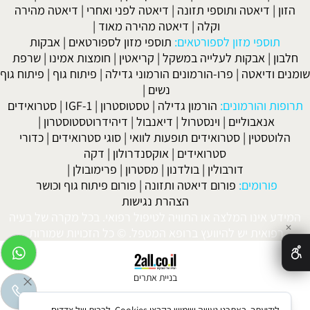
הזון
|
דיאטה ותוספי תזונה
|
דיאטה לפני ואחרי
|
דיאטה מהירה
וקלה
|
דיאטה מהירה מאוד
|
תוספי מזון לספורטאים:
תוספי מזון לספורטאים
|
אבקות
חלבון
|
אבקות לעלייה במשקל
|
קריאטין
|
חומצות אמינו
|
שרפת
שומנים ודיאטה
|
פרו-הורמונים הורמוני גדילה
|
פיתוח גוף
|
פיתוח גוף
נשים
|
תרופות והורמונים:
הורמון גדילה
|
טסטוסטרון
|
IGF-1
|
סטרואידים
אנאבוליים
|
וינסטרול
|
דיאנבול
|
דיהידרוטסטוסטרון
|
הלוטסטין
|
סטרואידים תופעות לוואי
|
סוגי סטרואידים
|
כדורי
סטרואידים
|
אוקסנדרולון
|
דקה
דורבולין
|
בולדנון
|
מסטרון
|
פרימובולן
|
פורומים:
פורום דיאטה ותזונה
|
פורום פיתוח גוף וכושר
הצהרת נגישות
המידע אינו המלצה או התוויה לטיפול רפואי. בכל מקרה של בעיה
✕
רפואית יש להיוועץ ברופא המטפל. © כל הזכויות שמורות.
בניית אתרים