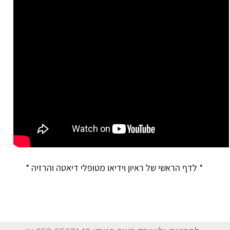
* לדף הראשי של ראיון וידיאו מטופלי דיאטה והרזיה *
דיאטה, הרזייה, חיטוב, קובי עזרא, יעקב, דיאטות, דיאטת הלחם, דיאטת חלבונים, דיאטת הנקודות, דיאטת העוגיות, דיאטת
פופקורן, תזונה, דיאטה, הרזיה, חיטובים, השרירים, פיתוח גוף, חיטוב, תזונה ודיאטה, בריאות וכושר, סטרואידים, קובי עזרא,
דיאטות, יוניברסל-נוטרישן, אופ