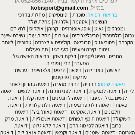
לפרטים וליצירת קשר בנייד: 052-8567140
או
במייל:
kobisport@gmail.com
בריאות ורפואה:
סוכרת
|
סינוסיטיס
|
מחלות בדרכי
הנשימה
|
אסטמה
|
אלרגיה
|
מחלת שלד
ומפרקים
|
גאוט
|
אוסטאופורוזיס
|
קרוהן
|
אולקוס
|
לחץ דם
גבוה
|
כולסטרול
|
טריגליצרידים
|
עצירות
|
מחלות עור
|
נשירת שיער
הקרחה
|
פסוריאזיס
|
סבוריאה
|
קוליטיס אולצרוזה
|
טחורים
|
לאחר
ניתוחי קיבה ומעיים
| מעי רגיז |
תת פעילות
התריס
|
היפוגליקמיה
|
דלקת בשתן
|
בריאות האישה גיל
המעבר
|
הריון ופוריות
האישה
|
קאנדידה
|
דיכאון
|
הרפס
|
אלצהיימר
|
טרשת
עורקים
|
פרקינסון
|
דיאטות שונות
:
הרזייה
|
הרזיה מהירה
|
דיאטה בהריון ולאחר
לידה
|
דיאטה למניקות
|
דיאטה לפני חתונה
|
דיאטה לנשים
|
דיאטה
לנשים בגיל המעבר
|
דיאטה לדוגמנים
|
דיאטה קלה
|
דיאטת
כאסח
|
דיאטה דלת פחמימות
|
דיאטה דלת קלוריות
|
דיאטת
חלבונים
|
דיאטת אטקינס
|
דיאטת סאות' ביץ'
|
דיאטת
השוקולד
|
דיאטת חומץ תפוחים
|
דיאטת אשכוליות
|
דיאטת מרק
כרוב
|
דיאטה לפי סוג הדם
|
דיאטה ללא גלוטן
|
דיאטת
הארומה
|
דיאטה ושומנים
|
דיאטה וקפאין
|
דיאטה אנאבולית
|
דיאטת