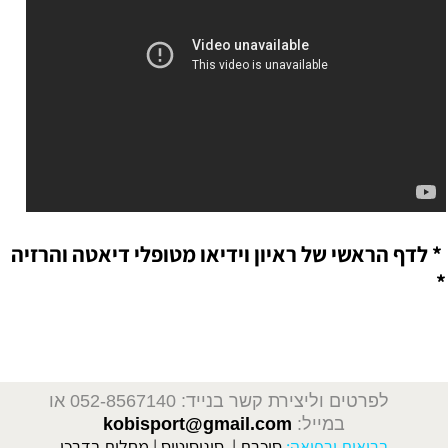
* לדף הראשי של ראיון וידיאו מטופלי דיאטה והרזיה
*
דיאטה והרזיה, דיאטה | סוגי דיאטה, הרזייה, תזונה
ועצות לירידת משקל, דיאטה מהירה, הרזיה, חיטוב,
קובי עזרא, קובי דיאטה
לפרטים וליצירת קשר בנייד: 052-8567140
או
במייל:
kobisport@gmail.com
בריאות ורפואה:
סוכרת
|
סינוסיטיס
|
מחלות בדרכי