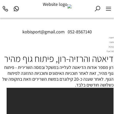
kobisport@gmail.com
|
052-8567140
דיאטה
ותזונה
בשיטת
Diet2All:
דיאטה והרזיה-רון, פיתוח גוף מהיר
המדע
שמאחורי
הגוף
רון מספר אודות הדיאטה לעלייה במשקל ובמסה השרירית -
פיתוח
המושלם.
גוף מהיר
, זאת לאחר תוכניות האימונים ותוכניות התזונה לפיתוח
הגוף. לאחר שענה כ-20 קילוגרם במשת השרירים וזאת בתקופה של
כשלושה חודשים בלבד.