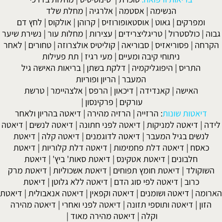
הנשימה
|
אסטמה
|
אלרגיה
|
מחלת שלד
ומפרקים
|
גאוט
|
אוסטאופורוזיס
|
קרוהן
|
אולקוס
|
לחץ דם
גבוה
|
כולסטרול
|
טריגליצרידים
|
עצירות
|
מחלות עור
|
נשירת שיער
הקרחה
|
פסוריאזיס
|
סבוריאה
|
קוליטיס אולצרוזה
|
טחורים
|
לאחר
ניתוחי קיבה ומעיים
| מעי רגיז |
תת פעילות
התריס
|
היפוגליקמיה
|
דלקת בשתן
|
בריאות האישה גיל
המעבר
|
הריון ופוריות
האישה
|
קאנדידה
|
דיכאון
|
הרפס
|
אלצהיימר
|
טרשת
עורקים
|
פרקינסון
|
דיאטות שונות
:
הרזייה
|
הרזיה מהירה
|
דיאטה בהריון ולאחר
לידה
|
דיאטה למניקות
|
דיאטה לפני חתונה
|
דיאטה לנשים
|
דיאטה
לנשים בגיל המעבר
|
דיאטה לדוגמנים
|
דיאטה קלה
|
דיאטת
כאסח
|
דיאטה דלת פחמימות
|
דיאטה דלת קלוריות
|
דיאטת
חלבונים
|
דיאטת אטקינס
|
דיאטת סאות' ביץ'
|
דיאטת
השוקולד
|
דיאטת חומץ תפוחים
|
דיאטת אשכוליות
|
דיאטת מרק
כרוב
|
דיאטה לפי סוג הדם
|
דיאטה ללא גלוטן
|
דיאטת
הארומה
|
דיאטה ושומנים
|
דיאטה וקפאין
|
דיאטה אנאבולית
|
דיאטת
הזון
|
דיאטה ותוספי תזונה
|
דיאטה לפני ואחרי
|
דיאטה מהירה
וקלה
|
דיאטה מהירה מאוד
|