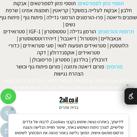
תוספי מזון לספורטאים:
תוספי מזון לספורטאים
|
אבקות
חלבון
|
אבקות לעלייה במשקל
|
קריאטין
|
חומצות אמינו
|
שרפת
שומנים ודיאטה
|
פרו-הורמונים הורמוני גדילה
|
פיתוח גוף
|
פיתוח גוף
נשים
|
תרופות והורמונים:
הורמון גדילה
|
טסטוסטרון
|
IGF-1
|
סטרואידים
אנאבוליים
|
וינסטרול
|
דיאנבול
|
דיהידרוטסטוסטרון
|
הלוטסטין
|
סטרואידים תופעות לוואי
|
סוגי סטרואידים
|
כדורי
סטרואידים
|
אוקסנדרולון
|
דקה
דורבולין
|
בולדנון
|
מסטרון
|
פרימובולן
|
פורומים:
פורום דיאטה ותזונה
|
פורום פיתוח גוף וכושר
הצהרת נגישות
המידע אינו המלצה או התוויה לטיפול רפואי. בכל מקרה של בעיה
✕
רפואית יש להיוועץ ברופא המטפל. © כל הזכויות שמורות.
בניית אתרים
לידיעתך, באתרנו נעשה שימוש בקבצי Cookies, לרבות של צדדים
שלישיים, לצורך ניתוח השימוש באתר, שיפור חוויית הגלישה והצגת
פרסום מותאם אישית. המשך גלישה באתר מהווה את הסכמתך לשימוש