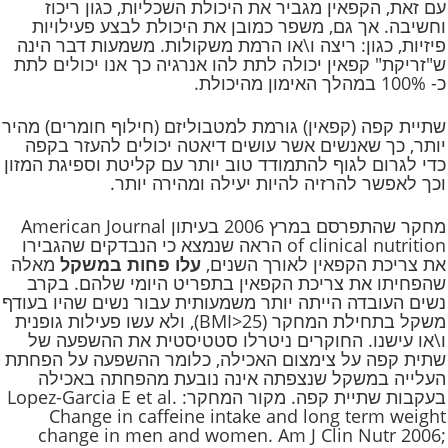
עם זאת, הקפאין מגביר את היכולת השכליות, כגון ריכוז
וחשיבה. אך גם, משפר כמובן את היכולת לבצע פעילויות
פיזיות, כגון: ריצה ו\או הרמת משקולות. משמעות דבר הינה
ש"זריקת" קפאין יכולה לתת להו אנרגיה כך אנו יכולים לתת
כ- 100% במהלך האימון מהיכולת.
שתיית קפה (קפאין) גורמת למטבוליזם (חילוף חומרים) מהיר
יותר, כך שאנשים אשר עושים דיאטה יכולים להעזר בקפה
כדי לגרום לגוף להתמודד טוב יותר עם קליטת וספיגת המזון
וכך לאפשר להרזיה להיות יעילה ומהירה יותר.
מחקר שהתפרסם במרץ 2006 בעיתון American Journal
of clinical nutrition הראה שנמצא כי הנבדקים שהגבירו
את צריכת הקפאין לאורך השנים,
עלו פחות במשקל
מאלה
שהפחיתו את צריכת הקפאין בתפריט היומי שלהם. בקרב
נשים העובדה הייתה יותר משמעותית עבור נשים שהיו בעודף
משקל בתחילת המחקר (BMI>25), ולא עשו פעילות גופנית
ו\או עישנו. החוקרים ניטרלו סטטיסטית את ההשפעה של
שתית קפה על צימצום האכילה, כלומר ההשפעה על הפחתת
העלייה במשקל שנצפתה אינה נובעת מהפחתה באכילה
בעקבות שתיית קפה. מקור המחקר: Lopez-Garcia E et al.
Change in caffeine intake and long term weight
change in men and women. Am J Clin Nutr 2006;