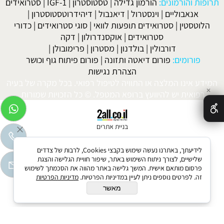
תרופות והורמונים:
הורמון גדילה
|
טסטוסטרון
|
IGF-1
|
סטרואידים
אנאבוליים
|
וינסטרול
|
דיאנבול
|
דיהידרוטסטוסטרון
|
הלוטסטין
|
סטרואידים תופעות לוואי
|
סוגי סטרואידים
|
כדורי
סטרואידים
|
אוקסנדרולון
|
דקה
דורבולין
|
בולדנון
|
מסטרון
|
פרימובולן
|
פורומים:
פורום דיאטה ותזונה
|
פורום פיתוח גוף וכושר
הצהרת נגישות
המידע אינו המלצה או התוויה לטיפול רפואי. בכל מקרה של בעיה
✕
רפואית יש להיוועץ ברופא המטפל. © כל הזכויות שמורות.
בניית אתרים
לידיעתך, באתרנו נעשה שימוש בקבצי Cookies, לרבות של צדדים
שלישיים, לצורך ניתוח השימוש באתר, שיפור חוויית הגלישה והצגת
פרסום מותאם אישית. המשך גלישה באתר מהווה את הסכמתך לשימוש
זה. לפרטים נוספים ניתן לעיין במדיניות הפרטיות.
מדיניות הפרטיות
מאשר