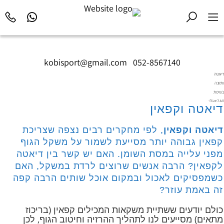
kobisport@gmail.com
|
052-8567140
דיאטה
ותזונה
בשיטת
Diet2All:
דיאטה וקפאין
המדע
שמאחורי
דיאטה וקפאין
, לפי מחקרים רבים נצפה שצריכת
הגוף
המושלם.
קפאין גבוהה יותר מסייעת לשמור על משקל הגוף
מפני עלייה במסת השומן. האם יש קשר בין דיאטה
לקפאין? הרבה אנשים שרוצים לרדת במשקל, האם
כשמפסיקים לאכול ובמקום אוכל שותים הרבה קפה
זה באמת עוזר?
כולם יודעים ששתיית משקאות המכילים קפאין (בריכוז
מתאים) מסייעים לנו לתהליך ההרזיה וחיטוב הגוף, לכן