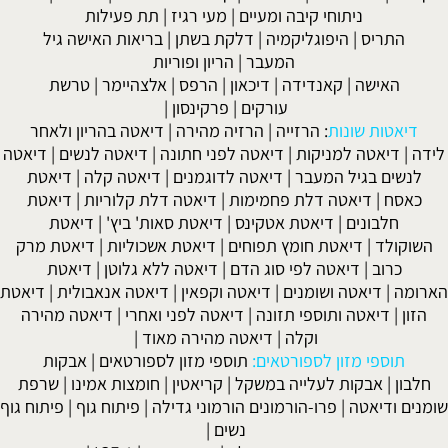
ניתוחי קיבה ומעיים
| מעי רגיז |
תת פעילות
התריס
|
היפוגליקמיה
|
דלקת בשתן
|
בריאות האישה גיל
המעבר
|
הריון ופוריות
האישה
|
קאנדידה
|
דיכאון
|
הרפס
|
אלצהיימר
|
טרשת
עורקים
|
פרקינסון
|
דיאטות שונות
:
הרזייה
|
הרזיה מהירה
|
דיאטה בהריון ולאחר
לידה
|
דיאטה למניקות
|
דיאטה לפני חתונה
|
דיאטה לנשים
|
דיאטה
לנשים בגיל המעבר
|
דיאטה לדוגמנים
|
דיאטה קלה
|
דיאטת
כאסח
|
דיאטה דלת פחמימות
|
דיאטה דלת קלוריות
|
דיאטת
חלבונים
|
דיאטת אטקינס
|
דיאטת סאות' ביץ'
|
דיאטת
השוקולד
|
דיאטת חומץ תפוחים
|
דיאטת אשכוליות
|
דיאטת מרק
כרוב
|
דיאטה לפי סוג הדם
|
דיאטה ללא גלוטן
|
דיאטת
הארומה
|
דיאטה ושומנים
|
דיאטה וקפאין
|
דיאטה אנאבולית
|
דיאטת
הזון
|
דיאטה ותוספי תזונה
|
דיאטה לפני ואחרי
|
דיאטה מהירה
וקלה
|
דיאטה מהירה מאוד
|
תוספי מזון לספורטאים:
תוספי מזון לספורטאים
|
אבקות
חלבון
|
אבקות לעלייה במשקל
|
קריאטין
|
חומצות אמינו
|
שרפת
שומנים ודיאטה
|
פרו-הורמונים הורמוני גדילה
|
פיתוח גוף
|
פיתוח גוף
נשים
|