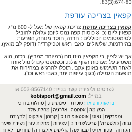
83(3):674-80.
קפאין בצריכה עודפת
קפאין בצריכה עודפת
צריכת קפאין של מעל ל- 600 מ"ג
קפאין ליום (כ- 8 כוסות קפה נמס ליום) עלולה להוביל
לסימפטומים הכוללים : חרדה, חוסר מנוחה, הפרעות
בהירדמות, שלשולים, כאבי ראש וטכיקרדיה (דופק לב מואץ).
אך יש לציין, כי הקפאין הינו סם (במיוחד ממריץ). ככזה, הוא
משפיע על מערכות הגוף שלנו. וכשמפסיקים ליטול אותו
לאחר השימוש באופן עקבי, תוכלו להרגיש במהירות את
תופעות הגמילה (כגון: עייפות יתר, כאבי ראש וכו').
לפרטים וליצירת קשר בנייד: 052-8567140
או
במייל:
kobisport@gmail.com
בריאות ורפואה:
סוכרת
|
סינוסיטיס
|
מחלות בדרכי
הנשימה
|
אסטמה
|
אלרגיה
|
מחלת שלד
ומפרקים
|
גאוט
|
אוסטאופורוזיס
|
קרוהן
|
אולקוס
|
לחץ דם
גבוה
|
כולסטרול
|
טריגליצרידים
|
עצירות
|
מחלות עור
|
נשירת שיער
הקרחה
|
פסוריאזיס
|
סבוריאה
|
קוליטיס אולצרוזה
|
טחורים
|
לאחר