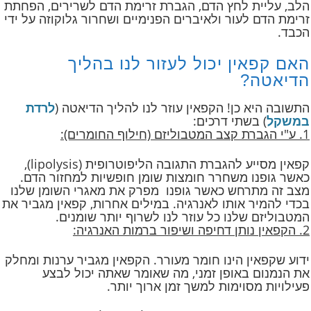
הלב, עליית לחץ הדם, הגברת זרימת הדם לשרירים, הפחתת
זרימת הדם לעור ולאיברים הפנימיים ושחרור גלוקוזה על ידי
הכבד.
האם קפאין יכול לעזור לנו בהליך
הדיאטה?
התשובה היא כן! הקפאין עוזר לנו להליך הדיאטה (
לרדת
במשקל
) בשתי דרכים:
1. ע"י הגברת קצב המטבוליזם (חילוף החומרים):
קפאין מסייע להגברת התגובה הליפוטרופית (lipolysis),
כאשר גופנו משחרר חומצות שומן חופשיות למחזור הדם.
מצב זה מתרחש כאשר גופנו מפרק את מאגרי השומן שלנו
בכדי להמיר אותו לאנרגיה. במילים אחרות, קפאין מגביר את
המטבוליזם שלנו כל עוזר לנו לשרוף יותר שומנים.
2. הקפאין נותן דחיפה ושיפור ברמות האנרגיה:
ידוע שקפאין הינו חומר מעורר. הקפאין מגביר ערנות ומחלק
את הנמנום באופן זמני, מה שאומר שאתה יכול לבצע
פעילויות מסוימות למשך זמן ארוך יותר.