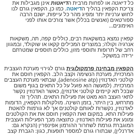
כל
דיאטה
או לפחות מרבית ה
דיאטות
אינן מגבילות את
צריכת הקפאין בהליך ה
דיאטה
. כמו כן, הקפאין גורם לנו
לחוש ערניות יתר ומפיג מהר כל עייפות, ישנם הרבה
ספורטאים (ואנשים בכלל) אשר צורכים אותו לפני
האימונים…
קפאין נמצא במשקאות רבים, כוללים קפה, תה, משקאות
אנרגיה וקולה; במוצרים המכילים קקאו או שוקולד, ובמגוון
רחב של תרופות ותוספי מזון, כוללים תוספים שמטרתם
ירידה במשקל.
הקפאין מבחינה פרמקולוגית
גורם לגירוי מערכת העצבית
המרכזית, מערכת הנשימה וקצב הלב. הקפאין חוסם את
קולטני האדנוזין (adenosine atp), שבתאי מערכת העצבים
המרכזית. (למעשה הוא פועל על כל התאים בגוף משום
שבכל תא קיימים קולטני אדנוזין), כאשר האדנוזין נקשר
לתאי העצב הוא מאט את פעילות התאים. תהליך זה
מתרחש, בין היתר, בזמן השינה. מולקולות הקפאין, הדומות
לאדנוזין, נקשרות לאותם קולטנים אך לא גורמות להאטת
פעילות התא. במקום זאת הקפאין חוסם את את הקולטנים
ומונע את פעילות האדנוזין. כתוצאה מכך הפעילות העצבית
המוגברת גורמת לשחרור ההורמון אפינפרין (הנקרא גם:
אדרנלין), שבתורו גורם למספר תופעות, כגון: הגברת קצב