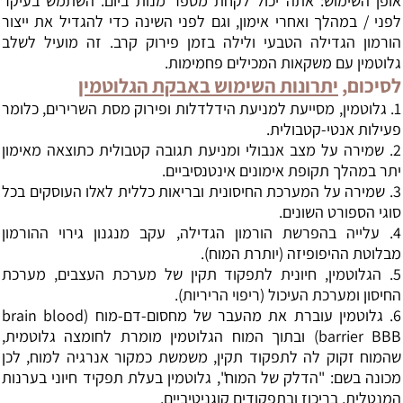
אופן השימוש: אתה יכול לקחת מספר מנות ביום. השתמש בעיקר
לפני / במהלך ואחרי אימון, וגם לפני השינה כדי להגדיל את ייצור
הורמון הגדילה הטבעי ולילה בזמן פירוק קרב. זה מועיל לשלב
גלוטמין עם משקאות המכילים פחמימות.
לסיכום,
יתרונות השימוש באבקת הגלוטמין
1. גלוטמין, מסייעת למניעת הידלדלות ופירוק מסת השרירים, כלומר
פעילות אנטי-קטבולית.
2. שמירה על מצב אנבולי ומניעת תגובה קטבולית כתוצאה מאימון
יתר במהלך תקופת אימונים אינטנסיביים.
3. שמירה על המערכת החיסונית ובריאות כללית לאלו העוסקים בכל
סוגי הספורט השונים.
4. עלייה בהפרשת הורמון הגדילה, עקב מנגנון גירוי ההורמון
מבלוטת ההיפופיזה (יותרת המוח).
5. הגלוטמין, חיונית לתפקוד תקין של מערכת העצבים, מערכת
החיסון ומערכת העיכול (ריפוי הריריות).
6. גלוטמין עוברת את מהעבר של מחסום-דם-מוח (brain blood
barrier BBB) ובתוך המוח הגלוטמין מומרת לחומצה גלוטמית,
שהמוח זקוק לה לתפקוד תקין, משמשת כמקור אנרגיה למוח, לכן
מכונה בשם: "הדלק של המוח", גלוטמין בעלת תפקיד חיוני בערנות
המנטלית, בריכוז ובתפקודים קוגניטיביים.