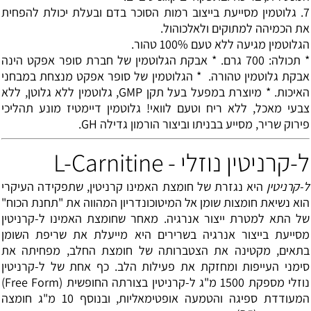
7. גלוטמין מסייעת בייצוב רמות הסוכר בדם ובעלת יכולת להפחית
את הכמיהה למתוקים ולאלכוהול.
הגלוטמין מגיעה ללא טעם 100% טהור.
* תכולה: 700 גרם. * אבקת הגלוטמין של חברת סופר אפקט הינה
אבקת גלוטמין טהורה. * הגלוטמין של סופר אפקט מנצחת במבחני
האיכות. * מיוצרת במפעל בעל תקן GMP, גלוטמין ללא גלוטן, ללא
צבעי מאכל, ללא ריח וטעם לוואי! גלוטמין דיימטיז מונע תהליכי
פירוק שריר, מסייע בבניתו וביצור הורמון גדילה GH.
ל-קרניטין נוזלי - L-Carnitine
ל-קרניטין
היא נגזרת של חומצת האמינו קרניטין, שתפקידה העיקרי
הוא נשיאת חומצות שומן אל המיטוכונדריון המהווה את "תחנת הכוח"
של התא למטרת ייצור אנרגיה. מאחר שחומצת האמינו ל-קרניטין
מסייעת בייצור אנרגיה בשרירים היא מייעלת את שריפת השומן
בתאים, מקטינה את הצטברותה של חומצת החלב, מפחיתה את
סימני העייפות ומחזקת את פעילות הלב. כף אחת של ל-קרניטין
נוזלי מספקת 1500 מ"ג ל-קרניטין בצורתה החופשית (Free Form)
המעודדת ספיגה והטמעה אופטימאליות, ובנוסף 10 מ"ג חומצה