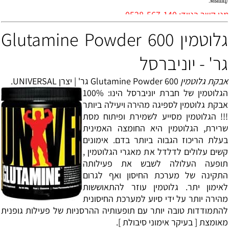
мышц).
0528-567-14
גלוטמין Glutamine Powder 600
גר' - יוניברסל
אבקת גלוטמין
Glutamine Powder 600 גר' | יצרן UNIVERSAL.
הגלוטמין של חברת יוניברסל הינו: 100%
אבקת גלוטמין לספיגה מהירה ויעילה ביותר
!!! הגלוטמין מסייע לשמירת ופיתוח מסת
שרירת, הגלוטמין היא החומצה האמינית
בעלת הריכוז הגבוה ביותר בדם. אימונים
קשים עלולים לדלדל את מאגרי הגלוטמין ,
תופעה העלולה לשבש את פעילותה
התקינה של מערכת החיסון ואף לגרום
לאימון יתר. גלוטמין עוזר להתאוששות
מהירה יותר על ידי סיוע למערכת החיסונית
להתמודדות טובה יותר עם תופעותיה ההרסניות של פעילות גופנית
מאומצת [ בעיקר אימוני סיבולת ].