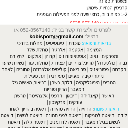
ומשפרת ספיגה.
קרניטין הנחיות שימוש
:
1-2 כפות ביום, כחצי שעה לפני הפעילות הגופנית.
0528-567-14
לפרטים וליצירת קשר בנייד: 052-8567140
או
במייל:
kobisport@gmail.com
בריאות ורפואה:
סוכרת
|
סינוסיטיס
|
מחלות בדרכי
הנשימה
|
אסטמה
|
אלרגיה
|
מחלת שלד
ומפרקים
|
גאוט
|
אוסטאופורוזיס
|
קרוהן
|
אולקוס
|
לחץ דם
גבוה
|
כולסטרול
|
טריגליצרידים
|
עצירות
|
מחלות עור
|
נשירת שיער
הקרחה
|
פסוריאזיס
|
סבוריאה
|
קוליטיס אולצרוזה
|
טחורים
|
לאחר
ניתוחי קיבה ומעיים
| מעי רגיז |
תת פעילות
התריס
|
היפוגליקמיה
|
דלקת בשתן
|
בריאות האישה גיל
המעבר
|
הריון ופוריות
האישה
|
קאנדידה
|
דיכאון
|
הרפס
|
אלצהיימר
|
טרשת
עורקים
|
פרקינסון
|
דיאטות שונות
:
הרזייה
|
הרזיה מהירה
|
דיאטה בהריון ולאחר
לידה
|
דיאטה למניקות
|
דיאטה לפני חתונה
|
דיאטה לנשים
|
דיאטה
לנשים בגיל המעבר
|
דיאטה לדוגמנים
|
דיאטה קלה
|
דיאטת