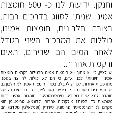
וחנקן. ידועות לנו כ- 500 חומצות
אמינו שניתן לסווג בדרכים רבות.
בצורת חלבונים, חומצות אמינו,
כוללות את המרכיב השני בגודל
לאחר המים הם שרירים, תאים
ורקמות אחרות.
יש לציין, כי 9 מתוך 20 חומצות אמינו הרגילות נקראים חומצות
אמינו "חיוניות" לבני אדם, כי הם לא יכולות להיווצר בגופנו
מתרכובות אחרות, לכן יש לקבלם במזון. חומצות אמינו לא חלבון גם
יש תפקידים חשובים כמו ביניים מטבוליים, כגון בביוסינתזה של
חומצת גמא-אמינו-בוטיריט נוירוטרנסמיטר. חומצות אמינו רבות
משמשות כדי לסנתז מולקולות אחרות, לדוגמא: טריפטופן הוא
מקדם לנוירוטרנסמיטר
סרוטונין
. טירוזין (ופנילאלנין מקדם) הם
מקדימים של
קטכולאמינים
נוירוטרנסמיטורים
דופמין
,
אפינפרין