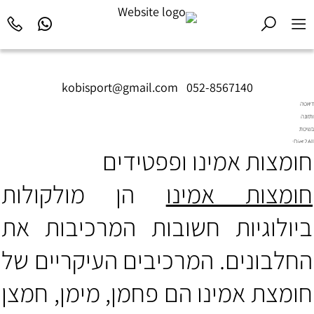
kobisport@gmail.com
|
052-8567140
דיאטה
ותזונה
בשיטת
Diet2All:
חומצות אמינו ופפטידים
המדע
שמאחורי
הגוף
חומצות אמינו
הן מולקולות
המושלם.
ביולוגיות חשובות המרכיבות את
החלבונים. המרכיבים העיקריים של
חומצת אמינו הם פחמן, מימן, חמצן