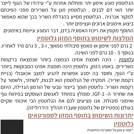
הגלוטמין מונע אימון יתר ומחלות אחרות ע"י עידודו של הגוף לייצר
יותר תאי דם לבנים . הגלוטמין מגן על השרירים מפני הפיכתם
למקור אנרגיה . הגלוטמין מסייע בהגדלת השריר בכך שהוא מאפשר
ביצוע אימונים ארוכים ועצימים יותר .
התוסף מקטין את ריכוז האמוניה בדם, דבר המונע עייפות באימונים.
המלצות לשימוש בתוסף המזון גלוטמין
2 גרם לפני אימון או מאמץ סיבולתי ממושך, ו-3 , 5 גרם מיד לאחריו.
בנוסף 5 - 10 גרם לפני השינה.
גלוטמין
- הינה חומצת אמינו הנפוצה ביותר שנמצאת ברקמות
השרירים. באותו הזמן, גלוטמין הינה חומצת אמינו המבוקשת ביותר
ע"י הגוף, וחוסר בה ימנע אפשרות להגיע למצב אנאבולי (בניית
רקמת שריר). תפקידו של הגלוטמין הוא לבנות, לשחזר, ולשמור על
רקמות השריר. גלוטמין תומך בייצור טבעי של הורמון הגדילה, היוזם
את שחרור ה-
IGF-1
. מומלץ במיוחד לאנשים העוסקים בפיתוח גוף
ואימוני סיבולת. אנו מציעים לכם את הגלוטמין הכי איכותי שקיים
בעולם (פפטידים של גלוטמין שעברו תהליך הידרוליזה).
יתרונות השימוש בתוסף המזון לספורטאים
גלוטמין
* ממריץ ומגן על המערכת החיסונית