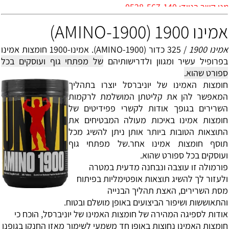
0528-567-14
אמינו 1900 (AMINO-1900)
אמינו 1900
/ 325 כדור (AMINO-1900). אמינו-1900 חומצות אמינו
בפרופיל עשיר ומגוון ולדרישותיהם
של מפתחי גוף ועוסקים בכל
ספורט שהוא.
חומצות האמינו של יוניברסל יוצרו בתהליך
המאפשר להן את קליטתן המושלמת לרקמות
השרירים בגופך אודות לקשרי פפידיטים של
חומצות אמינו באיכות מעולה המבטיחים את
התוצאות הטובות ביותר אותן ניתן להשיג מכל
תוסף חומצות אמינו אחר.
של מפתחי גוף
ועוסקים בכל ספורט שהוא.
פורמולה זו עוצבה ונבחנה מדעית במטרה
ולעזור לך להשיג תוצאות אופטימליות בפיתוח
מסת השרירים, האצת תהליך הבנייה
והתאוששות ושיפור הביצועים באופן מושלם ובטוח.
אודות לספיגה המהירה של חומצות האמינו של יוניברסל, הוכח כי
חומצות האמינו נחוצות באופן חד משמעי לשימור מאזן החנקן בגופנו