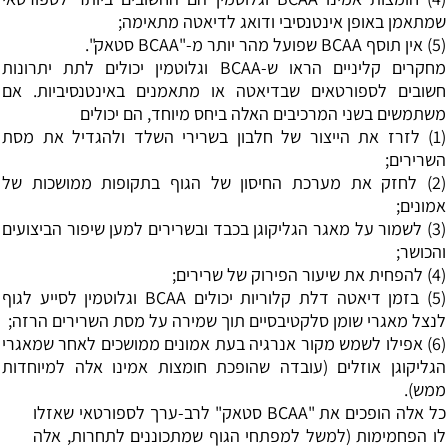
שמתאמן באופן אינטנסיבי ודואג לדיאטה מתאימה;
(5) אין תוסף BCAA שפועל מהר יותר מ-"BCAA סטאק".
מחקרים קליניים הראו ש-BCAA וגלוטמין יכולים לתת יתרונות
חשובים לספורטאים שבדיאטה או מתאמנים באינטנסיביות. אם
משתמשים בשני המרכיבים האלה ביחס מיוחד, הם יכולים
(1) לזרז את הייצור של חלבון בשרירי השלד ולהגדיל את מסת
השרירים;
(2) לחזק את מערכת החיסון של הגוף בתקופות ממושכות של
אמונים;
(3) לשמור על מאגר הגליקוגן בכבד ובשרירים למען שיפור הביצועים
והכושר;
(4) להפחית את שיעור הפירוק של שרירים;
(5) בזמן
דיאטה דלת קלוריות
יכולים
BCAA
וגלוטמין לסייע לגוף
לנצל מאגרי שומן סלקטיבסיים תוך שמירה על מסת השרירים הרזה;
(6) אפילו לשמש מקור אנרגיה בעת אמונים ממושכים לאחר שמאגרי
הגליקוגן אוזלים (עובדה שהופכת חומצות אמינו אלה למיוחדות
ממש).
כל אלה הופכים את "BCAA סטאק" לרב-ערך לספורטאי שאזלו
לו הפחמימות (למשל למפתחי הגוף שמתכוננים לתחרות, אלה