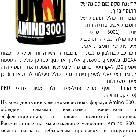
להשגת
מקסימום ספיגה של
התוסף בגוף.
מוצר זה כולל תוספת של
חומצות אמינו גדולה וחזקה
יותר (3001 מ"ג) .
הפורמולה מכילה תרכובת
איכותית של חומצות אמינו
המורכבת בחלבון מי גבינה. תרכובת זו עשירה יותר וכוללת חומצות
BCAA, גלוטומין, מטיאונין, אלינין וארגינין, כמו כן כוללת התוספת
ויטמין B6, ל-קרניטין וכרום פיקולינט אשר הופכות את התוסף הזה
למוצר האידיאלי לאימון פיתוח גוף הכולל פעילות לב (קארדיו) וכן
אימון משקולות.
אזהרה! התוסף מכיל פניל-אלנין ולכן אסור לחולי PKU
(פנילקטונורויה).
Из всех доступных аминокислотных формул Amino 3001
обладает самыми высокими качеством и
эффективностью, а также полнотой состава.
Рассчитанные на максимальное усвоение, Amino 3001
можно назвать небывалым прорывом в индустрии