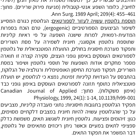
לחיובי), כלומר השפע אנטי-קטבולית (מניעת פירוק שרירים). מתוך:
Ann Surg. 1989 April; 209(4): 455–461.
תוספת גלוטמין עשויה לעזור לספורטאים
: הגלוטמין כגורם המסייע
לשיפור הביצועים הספורטיביים (ergogenic), טרם הוכח בספרות
המדעית-רפואית, למרות שישנה השפעה על פי ראיות קליניות
שתוספת גלוטמין אקסוגני, חיונית לשמירה על מסת השרירים
ותפקוד מערכת חיסונית בחולים, התועלת הפוטנציאלית של גלוטמין
לספורטאים העוסקים באימון גופני העצים, סקירה קצרה זו תוארה
מספר מחקרים אודות השפעות של תוספי גלוטמין ושיפור במסת
השרירים, תפקוד מערכת החיסון האופטימלית ורגולציה של הגלוקוז,
בהתבסס על העדויות קליניות זמינות, נמצא כי לגלוטמין, יש תועלת
פוטנציאלית כתוסף תזונה לספורטאים העוסקים באימון גופני כבד
(אימון משקולות). מתוך: Canadian Journal of Applied
Physiology, 1999, 24(1): 1-14, 10.1139/h99-001
תפקיד הגלוטמין בתגובות חיסוניות: נתוני מעבדה קליניות, מצביעים
על כך שהגלוטמין עשויה להיות חיונית במצבים דלקתיים מסוימים,
כגון: זיהומים ופציעות. גלוטמין חיונית לשגשוג תאים, משמשת כדלק
ספציפי לתאים במעיים וכאשר ניתן ריכוזים מתאימים של גלוטמין,
דבר המשפר את תפקוד התאים.