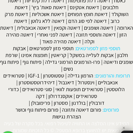
כאסח
|
דיאטה דלת פחמימות
|
דיאטה דלת קלוריות
|
דיאטת
חלבונים
|
דיאטת אטקינס
|
דיאטת סאות' ביץ'
|
דיאטת
השוקולד
|
דיאטת חומץ תפוחים
|
דיאטת אשכוליות
|
דיאטת מרק
כרוב
|
דיאטה לפי סוג הדם
|
דיאטה ללא גלוטן
|
דיאטת
הארומה
|
דיאטה ושומנים
|
דיאטה וקפאין
|
דיאטה אנאבולית
|
דיאטת
הזון
|
דיאטה ותוספי תזונה
|
דיאטה לפני ואחרי
|
דיאטה מהירה
וקלה
|
דיאטה מהירה מאוד
|
תוספי מזון לספורטאים:
תוספי מזון לספורטאים
|
אבקות
חלבון
|
אבקות לעלייה במשקל
|
קריאטין
|
חומצות אמינו
|
שרפת
שומנים ודיאטה
|
פרו-הורמונים הורמוני גדילה
|
פיתוח גוף
|
פיתוח גוף
נשים
|
תרופות והורמונים:
הורמון גדילה
|
טסטוסטרון
|
IGF-1
|
סטרואידים
אנאבוליים
|
וינסטרול
|
דיאנבול
|
דיהידרוטסטוסטרון
|
הלוטסטין
|
סטרואידים תופעות לוואי
|
סוגי סטרואידים
|
כדורי
סטרואידים
|
אוקסנדרולון
|
דקה
דורבולין
|
בולדנון
|
מסטרון
|
פרימובולן
|
פורומים:
פורום דיאטה ותזונה
|
פורום פיתוח גוף וכושר
הצהרת נגישות
המידע אינו המלצה או התוויה לטיפול רפואי. בכל מקרה של בעיה
✕
רפואית יש להיוועץ ברופא המטפל. © כל הזכויות שמורות.