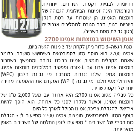
החיוניות לבניית רקמות השרירים. ייחודיות
הפורמולה הינה זמינותן הביולוגית הגבוהה של
חומצות האמינו. הן שומרות על רמת חנקן
חיוביות בגוף, דבר הגורם לתהליכים אנבוליים
(כגון: גדילת מסת השריר).
אופן השימוש במוצתות אמינו 2700
מנת הגשה=3 כדור ניתן לקחת עד 3 מנות הגשה ביום.
אמינו 2700 הוא תוסף מזון לספורטאים בשיחשוש מושהה: כלומר
שאתם מקבלים חומצות אמינו בריכוז גבוהה ומתמשך בשחרור
חומצות אמינו ארוז עם L-צורה ופפטיד המלוכדים חומצות אמינו.
חומצות אמינו שלנו נגזרות מתרכיז מי גבינת חלבון (WPC)
והידרוליזאטי חלבון מי גבינה (WPH) המקדם את ההטמעה מהירה
יותר של רקמת שריר.
כל טבליה מסוג אמינו 2700
: היא ארוזה עם מעל 2,000 מ"ג של
חומצות אמינו, וכאשר נלקחו לפני כל ארוחה, הוא הופך להיות
אידיאלי להגדלת צריכת אמינו הכולל לאורך כל היום.
תוסף המזון לספורטאים, חומצות אמינו 2700 מסייעים ל: • הגדלת
כוח הפיזי של השרירים * מסייעים לזמן החלמה של השרירים באופן
מהיר יותר.