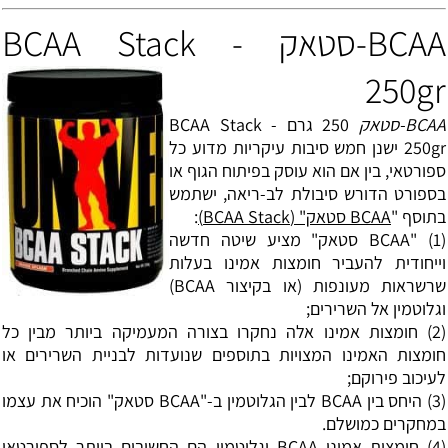
BCAA-סטאק - BCAA Stack
250gr
BCAA-סטאק
250 גרם - BCAA Stack
250gr ישנן חמש סיבות עיקריות מדוע כל
ספורטאי, בין אם הוא עוסק בפיתוח הגוף או
בספורט הדורש סיבולת לב-ריאה, ישתמש
בתוסף "
BCAA סטאק" (BCAA Stack)
:
(1) "BCAA סטאק" מציע שיטה חדשה
וייחודית להעביר חומצות אמינו בעלות
שרשראות מעונפות (או בקיצור BCAA)
וגלוטמין אל השרירים;
(2) חומצות אמינו אלה נחקרו בצורה המעמיקה ביותר מבין כל
חומצות האמינו המצויות בתוספים שנועדות לבניית השרירים או
לעיכוב פירוקם;
(3) היחס בין BCAA לבין הגלוטמין ב-"BCAA סטאק" הוכיח את עצמו
במחקרים כמושלם.
(4) חומצות אמינו BCAA וגלוטמין הם החשובים ביותר לספורטאי