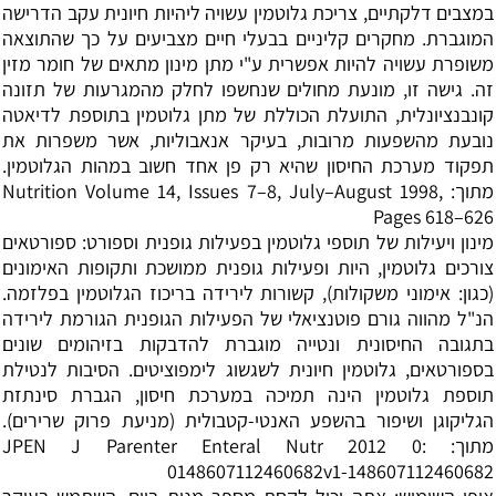
במצבים דלקתיים, צריכת גלוטמין עשויה ליהיות חיונית עקב הדרישה
המוגברת. מחקרים קליניים בבעלי חיים מצביעים על כך שהתוצאה
משופרת עשויה להיות אפשרית ע"י מתן מינון מתאים של חומר מזין
זה. גישה זו, מונעת מחולים שנחשפו לחלק מהמגרעות של תזונה
קונבנציונלית, התועלת הכוללת של מתן גלוטמין בתוספת לדיאטה
נובעת מהשפעות מרובות, בעיקר אנאבוליות, אשר משפרות את
תפקוד מערכת החיסון שהיא רק פן אחד חשוב במהות הגלוטמין.
מתוך: Nutrition Volume 14, Issues 7–8, July–August 1998,
Pages 618–626
מינון ויעילות של תוספי גלוטמין בפעילות גופנית וספורט: ספורטאים
צורכים גלוטמין, היות ופעילות גופנית ממושכת ותקופות האימונים
(כגון: אימוני משקולות), קשורות לירידה בריכוז הגלוטמין בפלזמה.
הנ"ל מהווה גורם פוטנציאלי של הפעילות הגופנית הגורמת לירידה
בתגובה החיסונית ונטייה מוגברת להדבקות בזיהומים שונים
בספורטאים, גלוטמין חיונית לשגשוג לימפוציטים. הסיבות לנטילת
תוספת גלוטמין הינה תמיכה במערכת חיסון, הגברת סינתזת
הגליקוגן ושיפור בהשפע האנטי-קטבולית (מניעת פרוק שרירים).
מתוך: JPEN J Parenter Enteral Nutr 2012 0:
0148607112460682v1-148607112460682