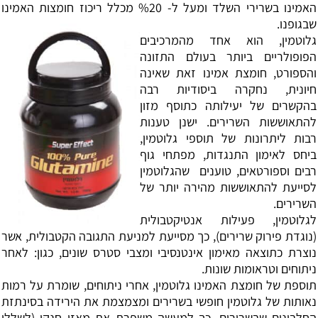
האמינו בשרירי השלד ומעל ל- %20 מכלל ריכוז חומצות האמינו
שבגופנו.
גלוטמין, הוא אחד מהמרכיבים
הפופולריים ביותר בעולם התזונה
והספורט, חומצת אמינו זאת שאינה
חיונית, נחקרה ביסודיות רבה
בהקשרים של יעילותה כתוסף מזון
להתאוששות השרירים. ישנן טענות
רבות ליתרונות של תוספי גלוטמין,
ביחס לאימון התנגדות, מפתחי גוף
רבים וספורטאים, טוענים שהגלוטמין
לסייעת להתאוששות מהירה יותר של
השרירים.
לגלוטמין, פעילות אנטיקטבולית
(נוגדת פירוק שרירים), כך מסייעת למניעת התגובה הקטבולית, אשר
נוצרת כתוצאה מאימון אינטנסיבי ומצבי סטרס שונים, כגון: לאחר
ניתוחים וטראומות שונות.
תוספת של חומצת האמינו גלוטמין, אחרי ניתוחים, שומרת על רמות
נאותות של גלוטמין חופשי בשרירים ומצמצמת את הירידה בסינתזת
החלבונים שבשרירים, כך למעשה משפרת את מאזן חנקן (לשללי