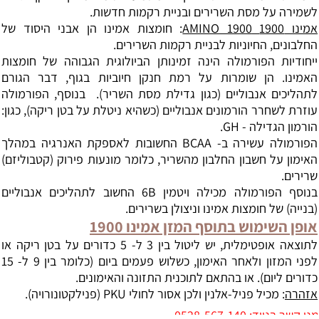
לשמירה על מסת השרירים ובניית רקמות חדשות.
אמינו 1900 AMINO 1900
: חומצות אמינו הן אבני היסוד של
החלבונים, החיוניות לבניית רקמות השרירים.
ייחודיות הפורמולה הינה זמינותן הביולוגית הגבוהה של חומצות
האמינו. הן שומרות על רמת חנקן חיוביות בגוף, דבר הגורם
לתהליכים אנבוליים (כגון גדילת מסת השריר). בנוסף, הפורמולה
עוזרת לשחרר הורמונים אנבוליים (כשהיא ניטלת על בטן ריקה), כגון:
הורמון הגדילה - GH.
הפורמולה עשירה ב- BCAA החשובות לאספקת האנרגיה במהלך
האימון על חשבון החלבון מהשריר, כלומר מונעות פירוק (קטבוליזם)
שרירים.
בנוסף הפורמולה מכילה ויטמין 6B החשוב לתהליכים אנבוליים
(בנייה) של חומצות אמינו וניצולן בשרירים.
אופן השימוש בתוסף המזן אמינו 1900
לתוצאה אופטימלית, יש ליטול בין 3 ל- 5 כדורים על בטן ריקה או
לפני המזון ולאחר האימון, כשלוש פעמים ביום (כלומר בין 9 ל- 15
כדורים ליום). או בהתאם לתוכנית התזונה והאימונים.
אזהרה
: מכיל פניל-אלנין ולכן אסור לחולי PKU (פנילקטונורויה).
0528-567-14