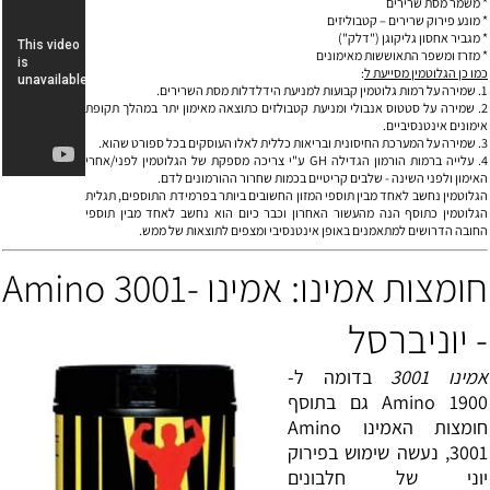
* משמר מסת שרירים
* מונע פירוק שרירים –
קטבוליזים
* מגביר אחסון
גליקוגן
("דלק")
* מזרז ומשפר התאוששות מ
אימונים
כמו כן הגלוטמין מסייעת ל
:
1. שמירה על רמות גלוטמין קבועות למניעת הידלדלות מסת השרירים.
2. שמירה על סטטוס אנבולי ומניעת קטבולזים כתוצאה מאימון יתר במהלך תקופת
אימונים אינטנסיביים.
3. שמירה על המערכת החיסונית ובריאות כללית לאלו העוסקים בכל ספורט שהוא.
4. עלייה ברמות
הורמון הגדילה
GH ע"י צריכה מספקת של הגלוטמין לפני/אחרי
האימון ולפני השינה - שלבים קריטיים בכמות שחרור ההורמונים לדם.
הגלוטמין נחשב לאחד מבין תוספי המזון החשובים ביותר בפרמידת התוספים, תגלית
הגלוטמין כתוסף הנה מהעשור האחרון וכבר כיום הוא נחשב לאחד מבין תוספי
החובה הדרושים למתאמנים באופן אינטנסיבי ומצפים לתוצאות של ממש.
חומצות אמינו: אמינו -Amino 3001
- יוניברסל
אמינו 3001
בדומה ל-
Amino 1900 גם בתוסף
חומצות האמינו Amino
3001, נעשה שימוש בפירוק
יוני של חלבונים