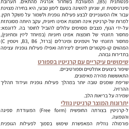
פנטותנית (B5), המעורבת בשחרור אנרגיה מהתאים. תערובת
סינרגיסטית זו, שניתן להשיגה בטעם לימון טבעי, היא בחירה מצוינת
עבור אלו המעוניינים לבצע פעילות גופנית ולשמור על משקל תקין.
למרות של-קרניטין אינה חומצת אמינו חיונית, עקב היותה מסונתזת
על-ידי הגוף, מצבים מסוימים עלולים להוביל לחוסר בה. לדוגמא:
מחסור תזונתי של חומצות אמינו חיוניות (במיוחד ליזין ומתיונין),
מחסור תזונתי של ויטמינים ומינרלים (ברזל, B3, B6, ויטמין C)
המהווים קו-פקטורים חיוניים ליצירתה ואפילו פעילות גופנית עצימה
בתדירות גבוהה.
שימושים עיקריים עם קרניטין בספורט
שיפור ביצועים אתלטיים וספורטיביים.
התאוששות מהירה מאימונים.
שריפת שומנים טובה יותר במהלך פעילות גופנית ועידוד תהליך
ההרזיה.
שמירה על בריאות הלב.
יתרונות המוצר קרניטין נוזלי
ל-קרניטין בצורתה החופשית (Free form) המעודדת ספיגה
והטמעה.
פורמולה נוזלית המאפשרת שימוש בסמוך לפעילות הגופנית