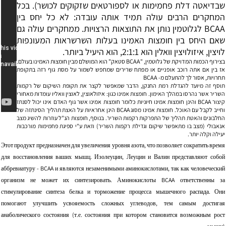
שבדיאטה דלת פחמימות או לספורטאים שזקוקים לכושר). בכל
המחקרים הרבים עולה תמיד אותה עובדה: לא כל יחס בין
BCAA לגלוטמין נותן את התוצאות הרצויות. ממחקרים עולה גם
שאם היחס בין חומצות האמינו בעלות השרשראות המעונפות
לויצין, איזולויצין וואלין הוא 2:1:1, הוא היעיל ביותר.
בצירוף הכמות המדויקת של גלוטמין, "BCAA סטאק" הוא המושלם מבין חומצות האמינו בעולם.
אז בין אם אתה רוכב אופניים או מפתח שרירים שמחפש לשמור על מסת גוף רזה בתקופת
תחרויות, אסור לך להתעלם מ- BCAA
תוסף זה מיועד להגדלת רמת החנקן, הדבר שמאפשר לקצר את תקופת השיקום של רקמות
השריר אשר נהרסו במהלך האימון. חומצות אמינו כגון:
איזולאוצין
,
לאוצין
וואליו עומדות מאחורי
קיצור BCAA והינן חומצות אמינו חיוניות כלומר חומצות אמינו אשר גוף האדם אינו יכול לסנתז
וחייב לקבל עם האוכל. חומצות אמינו מסוג BCAA הינן אחראיות על האצת תהליך הסינתזה של
החלבונים והאטת תהליך של התפרקות רקמות השריר. בנוסף, חומצות הנ"ל עוזרות להשיג מצב
אנאבולי (מצב בו מתאפשר שיקום וגדילת רקמות השריר) וזאת ע"י ספיגת פחמימות מורכבות
יעילה וקלה יותר.
Этот продукт предназначен для увеличения уровня азота, что позволяет сократить время
для восстановления ваших мышц. Изолеуцин, Леуцин и Валин представляют собой
аббревиатуру - BCAA и являются незаменимыми аминокислотами, так как человеческий
организм не может их синтезировать. Аминокислоты BCAA ответственны за
стимулирование синтеза белка и торможение процесса мышечного распада. Они
помогают улучшить усвояемость сложных углеводов, тем самым достигая
анаболического состояния (т.е. состояния при котором становится возможным рост