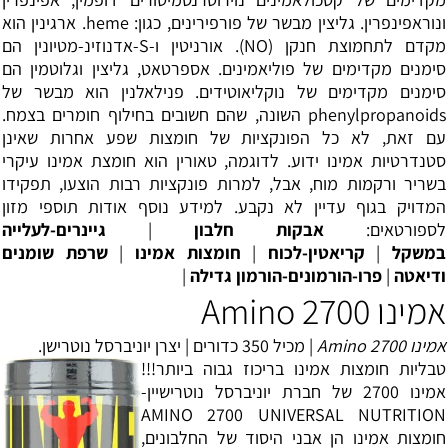
ו
נוראפינפרין
. גליצין מבשר של פורפירינים, כגון: heme.
ארגינין
הוא
מקדם ל
תחמוצת חנקן
(NO). אורניטין ו-S-אדנוזינ-מטיונין הם
סימנים מקדימים של פוליאמינים. אספרטאט, גליצין וגלוטמין הם
סימנים מקדימים של נוקליאוטידים. פנילאלנין הוא מבשר של
phenylpropanoids השונה, שהם חשובים בחילוף חומרים בצמח.
עם זאת, לא כל הפונקציות של חומצות שפע אחרות שאינן
סטנדרטיות אמינו ידוע. לדוגמה, טאורין הוא חומצת אמינו עיקרי
בשריר ורקמות מוח, אבל, למרות פונקציות רבות הוצעו, תפקידו
המדויק בגוף עדיין לא נקבע. למידע נוסף אודות תוספי מזון
לספורטאים:
אבקות חלבון
|
גיינרים-לעלייה
במשקל
|
קריאטין-לכוח
|
חומצות אמינו
|
שרפת שומנים
ודיאטה
|
פרו-הורמונים-הורמון גדילה
|
אמינו Amino 2700
אמינו 2700 Amino
| מכיל 350 כדורים | יצרן יוניברסל נוטרישן.
טבליות חומצות אמינו בריכוז גבוה ביותר!!!
אמינו 2700 של חברת יוניברסל נוטרישיין-
AMINO 2700 UNIVERSAL NUTRITION
חומצות אמינו הן אבני היסוד של החלבונים,